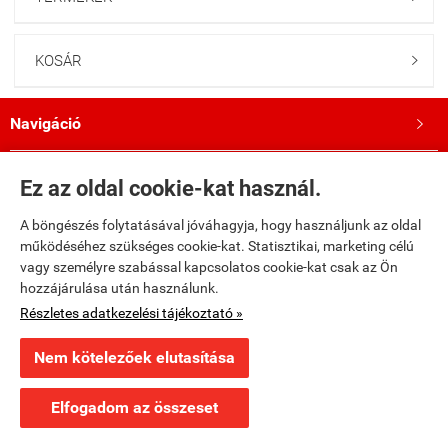
KOSÁR

Navigáció

Saját fiók

Ez az oldal cookie-kat használ.
A böngészés folytatásával jóváhagyja, hogy használjunk az oldal
Bemutatkozás

működéséhez szükséges cookie-kat. Statisztikai, marketing célú
vagy személyre szabással kapcsolatos cookie-kat csak az Ön
Kövess minket a Facebookon!

hozzájárulása után használunk.
Részletes adatkezelési tájékoztató »
fumax.hu -
Fumax Kft.
-
ÁSZF
-
Adatkezelési tájékoztató
Nem kötelezőek elutasítása
Webáruház készítés
a StartÜzlettel.
Elfogadom az összeset