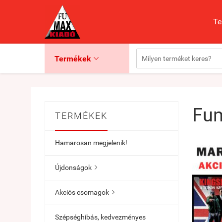
Te
Termékek

Fum
TERMÉKEK
Hamarosan megjelenik!
Újdonságok

Akciós csomagok

Szépséghibás, kedvezményes