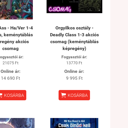
Ass - Ha/Ver 1-4
Orgyilkos osztály -
s, keménytáblás
Deadly Class 1-3 akciós
regény akciós
csomag (keménytáblás
csomag
képregény)
ogyasztói ár:
Fogyasztói ár:
21075 Ft
13770 Ft
Online ár:
Online ár:
14 690 Ft
9 995 Ft


KOSÁRBA
KOSÁRBA