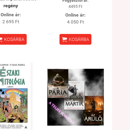
Fogyasztói ár:
regény
4495 Ft
Online ár:
Online ár:
2 695 Ft
4 050 Ft


KOSÁRBA
KOSÁRBA