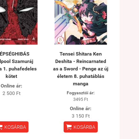
ÉPSÉGHIBÁS
Tensei Shitara Ken
pool Szamuráj
Deshita - Reincarnated
 1. puhafedeles
as a Sword - Penge az új
kötet
életem 8. puhatáblás
manga
Online ár:
2 500 Ft
Fogyasztói ár:
3495 Ft
Online ár:
3 150 Ft


KOSÁRBA
KOSÁRBA