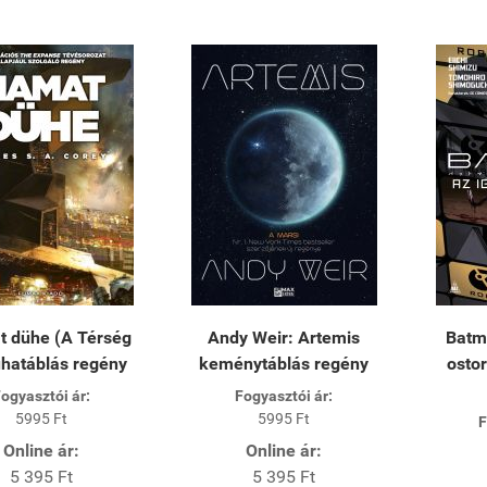
t dühe (A Térség
Andy Weir: Artemis
Batm
uhatáblás regény
keménytáblás regény
ostor
ogyasztói ár:
Fogyasztói ár:
5995 Ft
5995 Ft
F
Online ár:
Online ár:
5 395 Ft
5 395 Ft