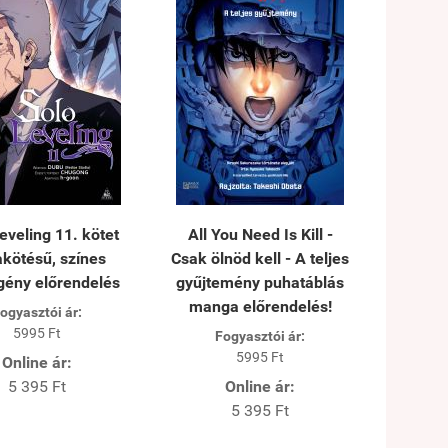
eveling 11. kötet
All You Need Is Kill -
kötésű, színes
Csak ölnöd kell - A teljes
gény előrendelés
gyűjtemény puhatáblás
manga előrendelés!
ogyasztói ár:
5995 Ft
Fogyasztói ár:
5995 Ft
Online ár:
5 395 Ft
Online ár:
5 395 Ft