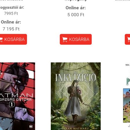
ogyasztói ár:
Online ár:
7995 Ft
5 000 Ft
Online ár:
7 195 Ft


KOSÁRBA
KOSÁRBA