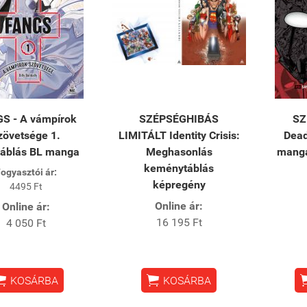
S - A vámpírok
SZÉPSÉGHIBÁS
SZ
zövetsége 1.
LIMITÁLT Identity Crisis:
Dead
táblás BL manga
Meghasonlás
manga
keménytáblás
ogyasztói ár:
képregény
4495 Ft
Online ár:
Online ár:
16 195 Ft
4 050 Ft


KOSÁRBA
KOSÁRBA