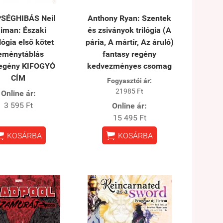
SÉGHIBÁS Neil
Anthony Ryan: Szentek
iman: Északi
és zsiványok trilógia (A
lógia első kötet
pária, A mártír, Az áruló)
eménytáblás
fantasy regény
egény KIFOGYÓ
kedvezményes csomag
CÍM
Fogyasztói ár:
21985 Ft
Online ár:
3 595 Ft
Online ár:
15 495 Ft


KOSÁRBA
KOSÁRBA