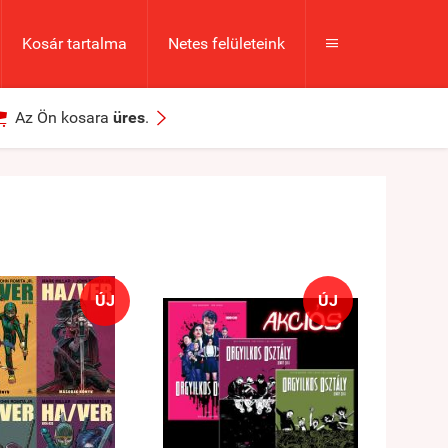
Kosár tartalma
Netes felületeink



Az Ön kosara
üres
.
ÚJ
ÚJ