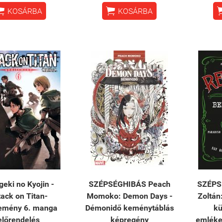


KOSÁRBA
KOSÁRBA
geki no Kyojin -
SZÉPSÉGHIBÁS Peach
SZÉPS
tack on Titan-
Momoko: Demon Days -
Zoltán
temény 6. manga
Démonidő keménytáblás
kü
előrendelés
képregény
emléke