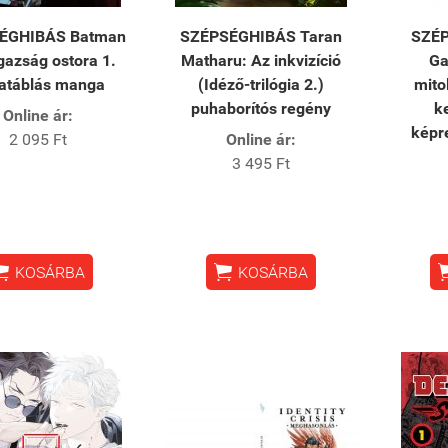
ÉGHIBÁS Batman
SZÉPSÉGHIBÁS Taran
SZÉP
igazság ostora 1.
Matharu: Az inkvizíció
Ga
atáblás manga
(Idéző-trilógia 2.)
mito
puhaborítós regény
k
Online ár:
képr
2 095 Ft
Online ár:
3 495 Ft


KOSÁRBA
KOSÁRBA