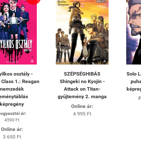
ilkos osztály -
SZÉPSÉGHIBÁS
Solo L
 Class 1.: Reagan
Shingeki no Kyojin -
puha
nemzedék
Attack on Titan-
képre
eménytáblás
gyűjtemény 2. manga
F
képregény
Online ár:
ogyasztói ár:
4 995 Ft
4590 Ft
Online ár:
3 650 Ft