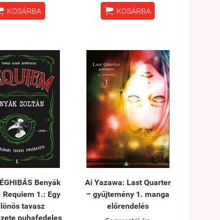


KOSÁRBA
KOSÁRBA
ÉGHIBÁS Benyák
Ai Yazawa: Last Quarter
: Requiem 1.: Egy
– gyűjtemény 1. manga
lönös tavasz
előrendelés
zete puhafedeles