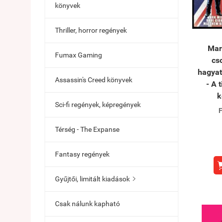
könyvek
Thriller, horror regények
Mar
Fumax Gaming
cs
hagya
Assassin's Creed könyvek
- A 
k
Sci-fi regények, képregények
F
Térség - The Expanse
Fantasy regények
Gyűjtői, limitált kiadások

Csak nálunk kapható