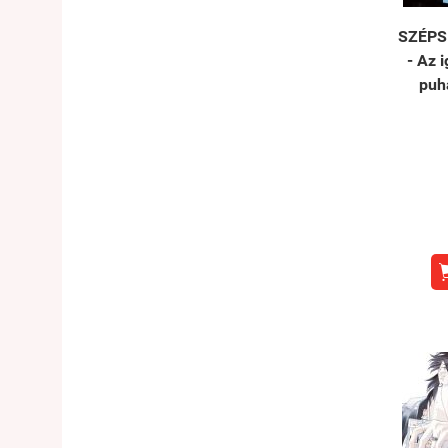
SZÉPS
- Az 
puh