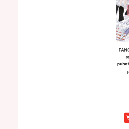
FANG
s
puha
F