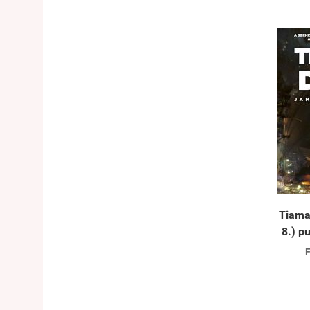
Tiama
8.) p
F