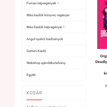
Fumax képregények

Más kiadók könyvei, regényei
Más kiadók képregényei

Angol nyelvű kiadványok
Gemini Kiadó
Orgy
Deadly
Webshop ajándékutalvány
k
Egyéb
F
KOSÁR