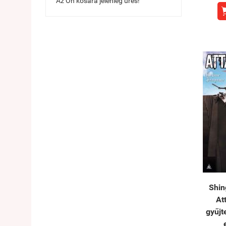
Az Ön kosara jelenleg üres!
Shin
At
gyűj