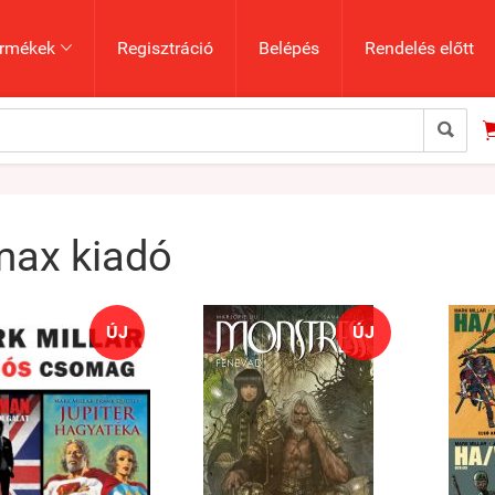
rmékek
Regisztráció
Belépés
Rendelés előtt


ax kiadó
ÚJ
ÚJ