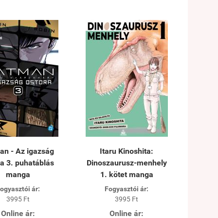
an - Az igazság
Itaru Kinoshita:
a 3. puhatáblás
Dinoszaurusz-menhely
manga
1. kötet manga
ogyasztói ár:
Fogyasztói ár:
3995 Ft
3995 Ft
Online ár:
Online ár: