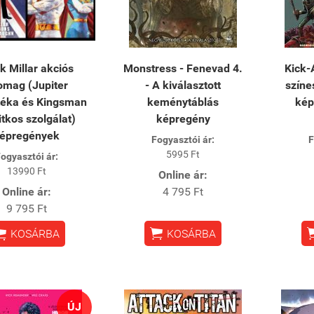
k Millar akciós
Monstress - Fenevad 4.
Kick-
omag (Jupiter
- A kiválasztott
színe
téka és Kingsman
keménytáblás
kép
titkos szolgálat)
képregény
épregények
Fogyasztói ár:
F
5995 Ft
ogyasztói ár:
13990 Ft
Online ár:
Online ár:
4 795 Ft
9 795 Ft


KOSÁRBA
KOSÁRBA
ÚJ