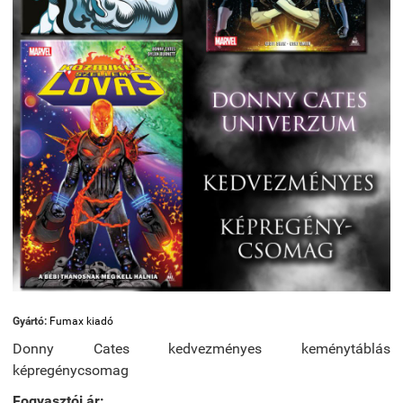
Gyártó:
Fumax kiadó
Donny Cates kedvezményes keménytáblás
képregénycsomag
Fogyasztói ár: