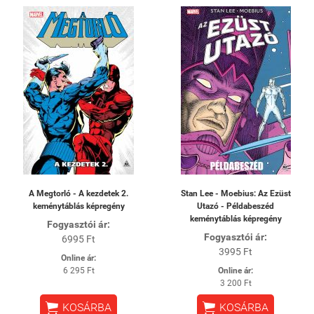
A Megtorló - A kezdetek 2.
Stan Lee - Moebius: Az Ezüst
keménytáblás képregény
Utazó - Példabeszéd
keménytáblás képregény
Fogyasztói ár:
Fogyasztói ár:
6995 Ft
3995 Ft
Online ár:
6 295 Ft
Online ár:
3 200 Ft


KOSÁRBA
KOSÁRBA