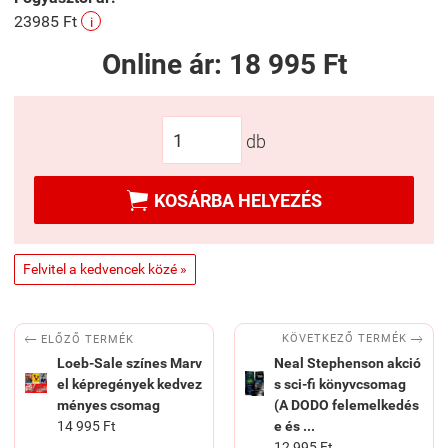
23985 Ft
i
Online ár:
18 995 Ft
db

KOSÁRBA HELYEZÉS
Felvitel a kedvencek közé »


KÖVETKEZŐ TERMÉK
ELŐZŐ TERMÉK
Loeb-Sale színes Marv
Neal Stephenson akció
el képregények kedvez
s sci-fi könyvcsomag
ményes csomag
(A DODO felemelkedés
14 995 Ft
e és ...
12 995 Ft