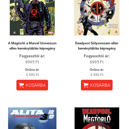
A Megtorló a Marvel Univerzum
Deadpool Sólyomszem ellen
ellen keménytáblás képregény
keménytáblás képregény
Fogyasztói ár:
Fogyasztói ár:
6995 Ft
6995 Ft
Online ár:
Online ár:
5 595 Ft
5 595 Ft


KOSÁRBA
KOSÁRBA