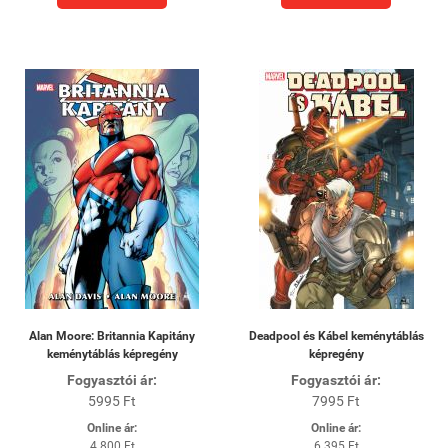
Alan Moore: Britannia Kapitány
Deadpool és Kábel keménytáblás
keménytáblás képregény
képregény
Fogyasztói ár:
Fogyasztói ár:
5995 Ft
7995 Ft
Online ár:
Online ár:
4 800 Ft
6 395 Ft