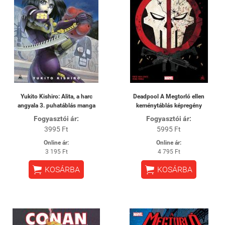
Yukito Kishiro: Alita, a harc
Deadpool A Megtorló ellen
angyala 3. puhatáblás manga
keménytáblás képregény
Fogyasztói ár:
Fogyasztói ár:
3995 Ft
5995 Ft
Online ár:
Online ár:
3 195 Ft
4 795 Ft


KOSÁRBA
KOSÁRBA