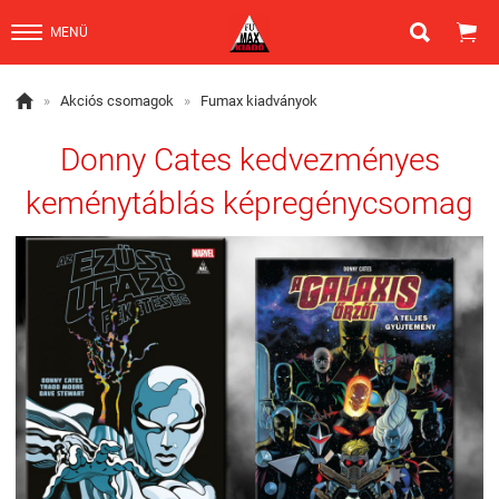


MENÜ

»
Akciós csomagok
»
Fumax kiadványok
Donny Cates kedvezményes
keménytáblás képregénycsomag