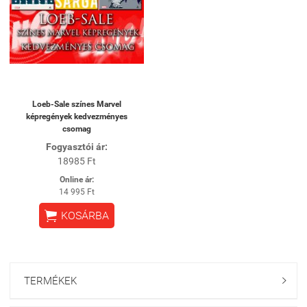
Loeb-Sale színes Marvel
képregények kedvezményes
csomag
Fogyasztói ár:
18985 Ft
Online ár:
14 995 Ft

KOSÁRBA
TERMÉKEK
