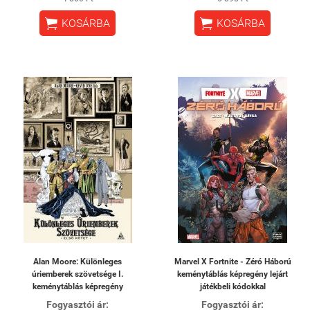


KOSÁRBA
KOSÁRBA
Alan Moore: Különleges
Marvel X Fortnite - Zéró Háború
úriemberek szövetsége I.
keménytáblás képregény lejárt
keménytáblás képregény
játékbeli kódokkal
Fogyasztói ár:
Fogyasztói ár: