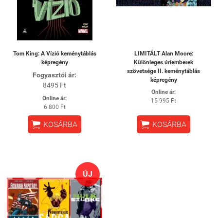
Tom King: A Vízió keménytáblás
LIMITÁLT Alan Moore:
képregény
Különleges úriemberek
szövetsége II. keménytáblás
Fogyasztói ár:
képregény
8495 Ft
Online ár:
Online ár:
15 995 Ft
6 800 Ft


KOSÁRBA
KOSÁRBA
ÚJ