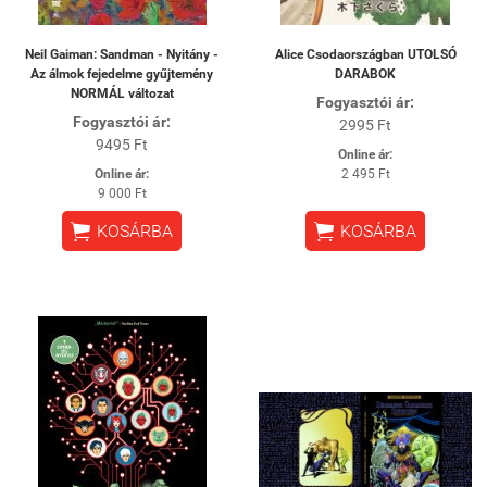
Neil Gaiman: Sandman - Nyitány -
Alice Csodaországban UTOLSÓ
Az álmok fejedelme gyűjtemény
DARABOK
NORMÁL változat
Fogyasztói ár:
Fogyasztói ár:
2995 Ft
9495 Ft
Online ár:
Online ár:
2 495 Ft
9 000 Ft


KOSÁRBA
KOSÁRBA