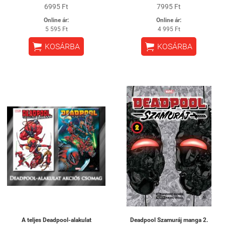
6995 Ft
7995 Ft
Online ár:
Online ár:
5 595 Ft
4 995 Ft


KOSÁRBA
KOSÁRBA
A teljes Deadpool-alakulat
Deadpool Szamuráj manga 2.