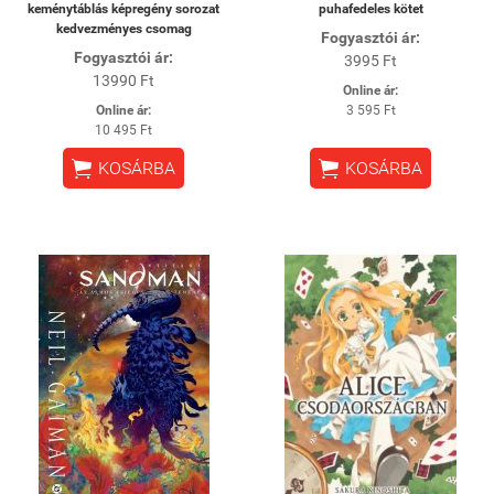
keménytáblás képregény sorozat
puhafedeles kötet
kedvezményes csomag
Fogyasztói ár:
Fogyasztói ár:
3995 Ft
13990 Ft
Online ár:
Online ár:
3 595 Ft
10 495 Ft


KOSÁRBA
KOSÁRBA