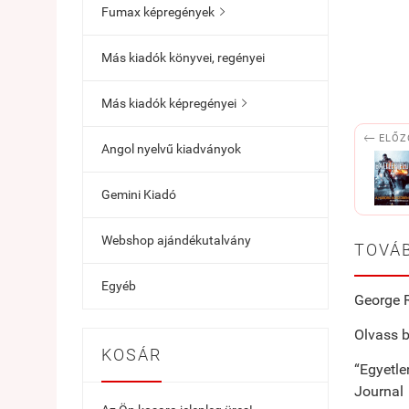
Fumax képregények

Más kiadók könyvei, regényei
Más kiadók képregényei


ELŐZ
Angol nyelvű kiadványok
Gemini Kiadó
Webshop ajándékutalvány
TOVÁB
Egyéb
George R
Olvass b
KOSÁR
“Egyetle
Journal