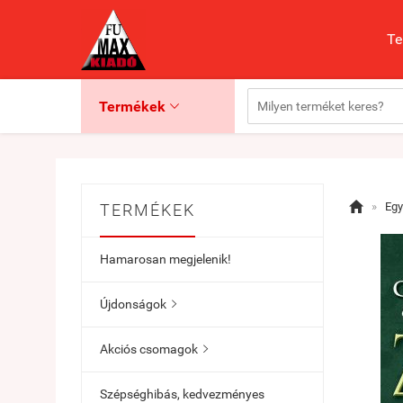
Te
Termékek


»
Eg
TERMÉKEK
Hamarosan megjelenik!
Újdonságok

Akciós csomagok

Szépséghibás, kedvezményes