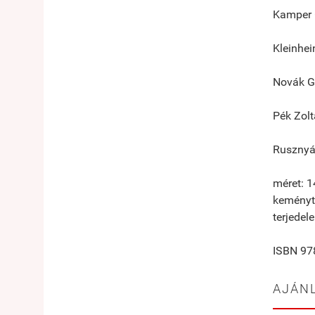
Kamper 
Kleinhei
Novák G
Pék Zol
Rusznyá
méret: 
keményt
terjedel
ISBN 97
AJÁN