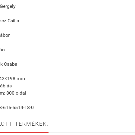
Gergely
ncz Csilla
ábor
tán
k Csaba
142×198 mm
áblás
em: 800 oldal
8-615-5514-18-0
LOTT TERMÉKEK: