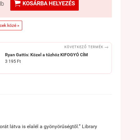

KOSÁRBA HELYEZÉS
db
ncek közé »

KÖVETKEZŐ TERMÉK
Ryan Gattis: Közel a tűzhöz KIFOGYÓ CÍM
3 195 Ft
át látva is elalél a gyönyörűségtől.” Library