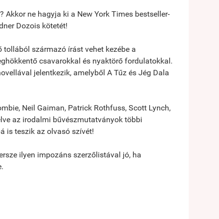
? Akkor ne hagyja ki a New York Times bestseller-
dner Dozois kötetét!
 tollából származó írást vehet kezébe a
ghökkentő csavarokkal és nyaktörő fordulatokkal.
ovellával jelentkezik, amelyből A Tűz és Jég Dala
ombie, Neil Gaiman, Patrick Rothfuss, Scott Lynch,
zélve az irodalmi bűvészmutatványok többi
is teszik az olvasó szívét!
Persze ilyen impozáns szerzőlistával jó, ha
.