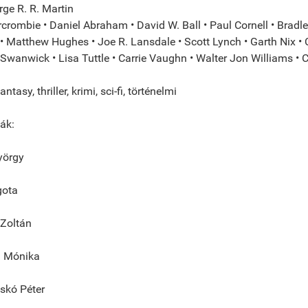
orge R. R. Martin
crombie • Daniel Abraham • David W. Ball • Paul Cornell • Bradley 
 Matthew Hughes • Joe R. Lansdale • Scott Lynch • Garth Nix • Ch
Swanwick • Lisa Tuttle • Carrie Vaughn • Walter Jon Williams • C
ntasy, thriller, krimi, sci-fi, történelmi
ták:
yörgy
gota
Zoltán
h Mónika
skó Péter