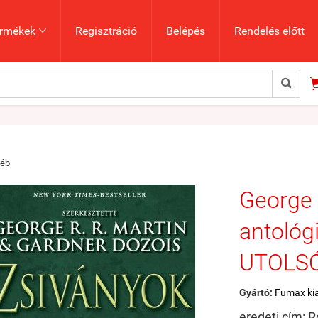
rmékek
Regisztráció
Belépés
Rendelés előtt


yéb
George 
antológ
UTOLS
Gyártó:
Fumax ki
eredeti cím: 