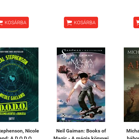


KOSÁRBA
KOSÁRBA
tephenson, Nicole
Neil Gaiman: Books of
Micha
and: A ​D.O.D.O.
Magic - A mágia könyvei
hábor