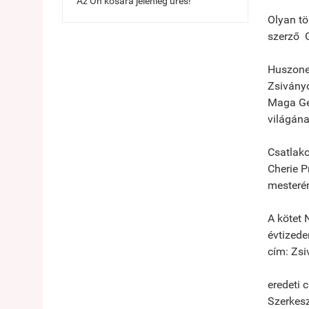
Az Ön kosara jelenleg üres!
Olyan tö
szerző G
Huszoneg
Zsiványo
Maga Geo
világán
Csatlako
Cherie P
mesterér
A kötet 
évtizede
cím: Zsi
eredeti 
Szerkesz