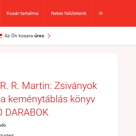
Kosár tartalma
Netes felületeink



Az Ön kosara
üres
.
R. R. Martin: Zsiványok
ia keménytáblás könyv
Ó DARABOK
adó
Rouges