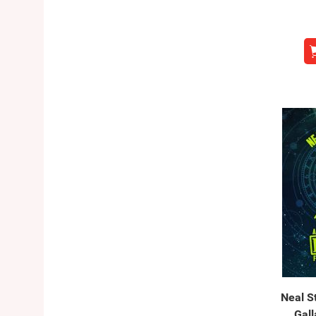
Neal S
Gall