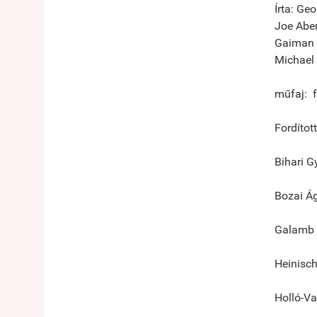
Írta: Ge
Joe Aber
Gaiman •
Michael 
műfaj: fa
Fordítot
Bihari G
Bozai Á
Galamb 
Heinisc
Holló-Va