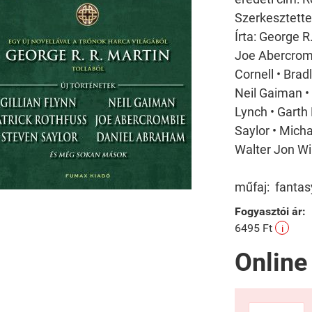
Szerkesztette
Írta: George R
Joe Abercromb
Cornell • Bradl
Neil Gaiman •
Lynch • Garth 
Saylor • Micha
Walter Jon Wil
műfaj: fantasy,
Fogyasztói ár:
6495 Ft
i
Online