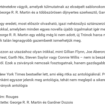
rténetekre vágyik, amelyek túlmutatnak az elcsépelt sablonokon
eorge R. R. Martin és a többszörösen díjnyertes szerkesztő, Gar
y eredeti, most először olvasható, igazi nehézsúlyú sztárszerző
kkal, amelyben minden egyes novella újabb izgalmakat ígér me
rge R. R. Martin egy eddig még ki nem adott, új Trónok harca n
ak talán legnagyobb gazemberét ismerhetjük meg.
zzon az utazáshoz olyan írókkal, mint Gillian Flynn, Joe Abercr
riest, Garth Nix, Steven Saylor vagy Connie Willis – nem is bes
ől. Ezek a zsiványok nemcsak fosztogatnak, hanem gazdagabbá 
New York Times bestseller lett, ami elég ritka az antológiáknál. 
nként egyszer jelenik meg antológia, tehát nem meglepő a sikere
ványok antológia
cím: Rouges
tette: George R. R. Martin és Gardner Dozois