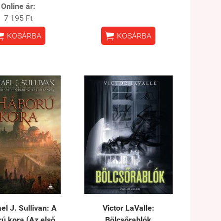
Online ár:
7 195 Ft


KOSÁRBA
KOSÁRBA
el J. Sullivan: A
Victor LaValle:
ú kora (Az első
Bölcsőrablók