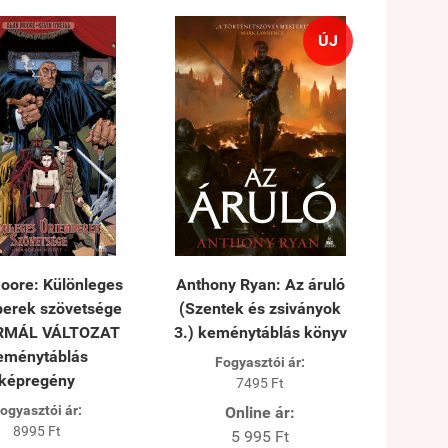
ÚJ
oore: Különleges
Anthony Ryan: Az áruló
berek szövetsége
(Szentek és zsiványok
ORMÁL VÁLTOZAT
3.) keménytáblás könyv
eménytáblás
Fogyasztói ár:
képregény
7495 Ft
ogyasztói ár:
Online ár:
8995 Ft
5 995 Ft