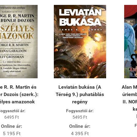
e R. R. Martin és
Leviatán bukása (A
Alan M
r Dozois (szerk.):
Térség 9.) puhatáblás
úriem
élyes amazonok
regény
II. N
k
ogyasztói ár:
Fogyasztói ár:
6495 Ft
5495 Ft
F
Online ár:
Online ár:
5 195 Ft
4 395 Ft