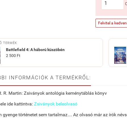
Felvitel a kedve
Ő TERMÉK
Battlefield 4: A háború küszöbén
2 500 Ft
BI INFORMÁCIÓK A TERMÉKRŐL:
. R. Martin: Zsiványok antológia keménytáblás könyv
ele ide kattintva:
Zsiványok beleolvasó
n gyenge történetet sem tartalmaz… Az olvasó már az írók névsor