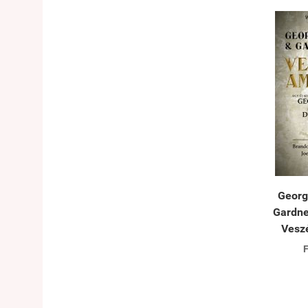
Georg
Gardne
Vesz
F