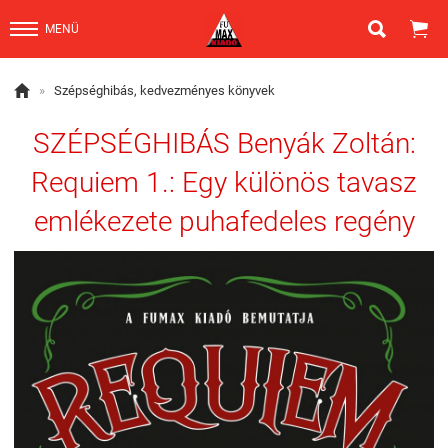


MENÜ

»
Szépséghibás, kedvezményes könyvek
SZÉPSÉGHIBÁS Benyák Zoltán:
Requiem 1.: Egy különös tavasz
emlékezete puhafedeles regény