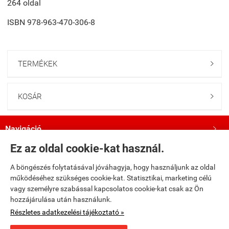
264 oldal
ISBN
978-963-470-306-8
TERMÉKEK

KOSÁR

Navigáció

Ez az oldal cookie-kat használ.
Saját fiók

A böngészés folytatásával jóváhagyja, hogy használjunk az oldal
működéséhez szükséges cookie-kat. Statisztikai, marketing célú
Bemutatkozás

vagy személyre szabással kapcsolatos cookie-kat csak az Ön
hozzájárulása után használunk.
Kövess minket a Facebookon!

Részletes adatkezelési tájékoztató »