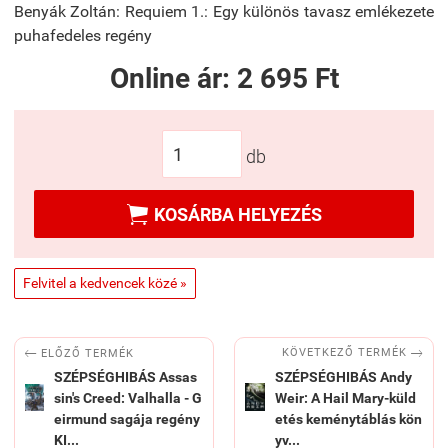
Benyák Zoltán: Requiem 1.: Egy különös tavasz emlékezete
puhafedeles regény
Online ár:
2 695 Ft
db

KOSÁRBA HELYEZÉS
Felvitel a kedvencek közé »


KÖVETKEZŐ TERMÉK
ELŐZŐ TERMÉK
SZÉPSÉGHIBÁS Assas
SZÉPSÉGHIBÁS Andy
sin's Creed: Valhalla - G
Weir: A Hail Mary-küld
eirmund sagája regény
etés keménytáblás kön
KI...
yv...