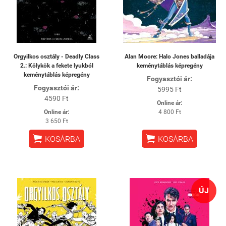
Orgyilkos osztály - Deadly Class
Alan Moore: Halo Jones balladája
2.: Kölykök a fekete lyukból
keménytáblás képregény
keménytáblás képregény
Fogyasztói ár:
Fogyasztói ár:
5995 Ft
4590 Ft
Online ár:
Online ár:
4 800 Ft
3 650 Ft


KOSÁRBA
KOSÁRBA
ÚJ