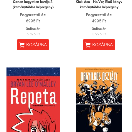
Conan kegyetlen kardja 2.
Kick-Ass - Ha/Ver, Első könyv
(keménytáblás képregény)
keménytáblás képregény
Fogyasztói ár:
Fogyasztói ár:
6995 Ft
4995 Ft
Online ár:
Online ár:
5 595 Ft
3 995 Ft


KOSÁRBA
KOSÁRBA