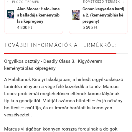


KÖVETKEZŐ TERMÉK
ELŐZŐ TERMÉK
Alan Moore: Halo Jone
Conan kegyetlen kardj
s balladája keménytáb
a 2. (keménytáblás ké
lás képregény
pregény)
4 800 Ft
5 595 Ft
TOVÁBBI INFORMÁCIÓK A TERMÉKRŐL:
Orgyilkos osztály - Deadly Class 3.: Kígyóverem
keménytáblás képregény
A Haláltanok Királyi Iskolájában, a hírhedt orgyilkosképző
tanintézményben a vége felé közeledik a tanév. Marcus
Lopez problémái meglehetősen eltérnek korosztályának
tipikus gondjaitól. Múltját számos bűntett – és jó néhány
holttest – csúfítja, és ez immár barátait is komolyan
veszélyezteti.
Marcus világában könnyen rosszra fordulnak a dolgok.