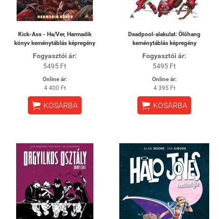
Kick-Ass - Ha/Ver, Harmadik
Deadpool-alakulat: Ölőhang
könyv keménytáblás képregény
keménytáblás képregény
Fogyasztói ár:
Fogyasztói ár:
5495 Ft
5495 Ft
Online ár:
Online ár:
4 400 Ft
4 395 Ft


KOSÁRBA
KOSÁRBA