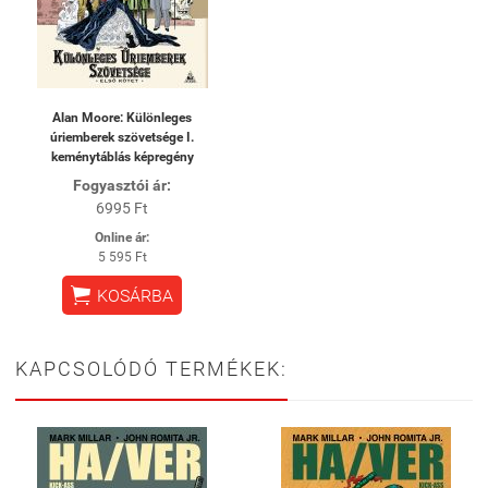
Alan Moore: Különleges
úriemberek szövetsége I.
keménytáblás képregény
Fogyasztói ár:
6995 Ft
Online ár:
5 595 Ft

KOSÁRBA
KAPCSOLÓDÓ TERMÉKEK: