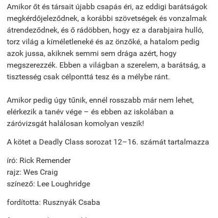
Amikor őt és társait újabb csapás éri, az eddigi barátságok
megkérdőjeleződnek, a korábbi szövetségek és vonzalmak
átrendeződnek, és ő rádöbben, hogy ez a darabjaira hulló,
torz világ a kíméletleneké és az önzőké, a hatalom pedig
azok jussa, akiknek semmi sem drága azért, hogy
megszerezzék. Ebben a világban a szerelem, a barátság, a
tisztesség csak célponttá tesz és a mélybe ránt.
Amikor pedig úgy tűnik, ennél rosszabb már nem lehet,
elérkezik a tanév vége – és ebben az iskolában a
záróvizsgát halálosan komolyan veszik!
A kötet a Deadly Class sorozat 12–16. számát tartalmazza
író: Rick Remender
rajz: Wes Craig
színező: Lee Loughridge
fordította: Rusznyák Csaba