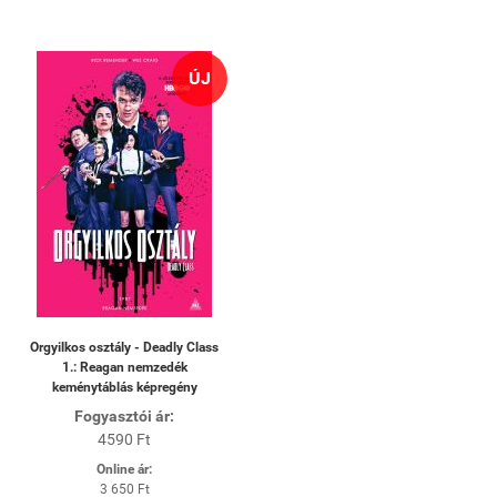
ÚJ
Orgyilkos osztály - Deadly Class
1.: Reagan nemzedék
keménytáblás képregény
Fogyasztói ár:
4590 Ft
Online ár:
3 650 Ft