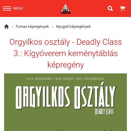


MENÜ

»
Fumax képregények
»
Nyugati képregények
Orgyilkos osztály - Deadly Class
3.: Kígyóverem keménytáblás
képregény