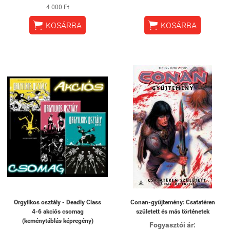
4 000 Ft


KOSÁRBA
KOSÁRBA
Orgyilkos osztály - Deadly Class
Conan-gyűjtemény: Csatatéren
4-6 akciós csomag
született és más történetek
(keménytáblás képregény)
Fogyasztói ár: