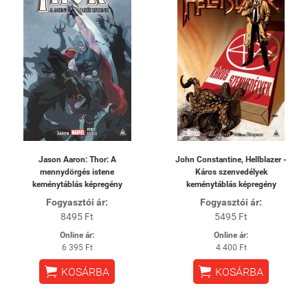
Jason Aaron: Thor: A
John Constantine, Hellblazer -
mennydörgés istene
Káros szenvedélyek
keménytáblás képregény
keménytáblás képregény
Fogyasztói ár:
Fogyasztói ár:
8495 Ft
5495 Ft
Online ár:
Online ár:
6 395 Ft
4 400 Ft


KOSÁRBA
KOSÁRBA