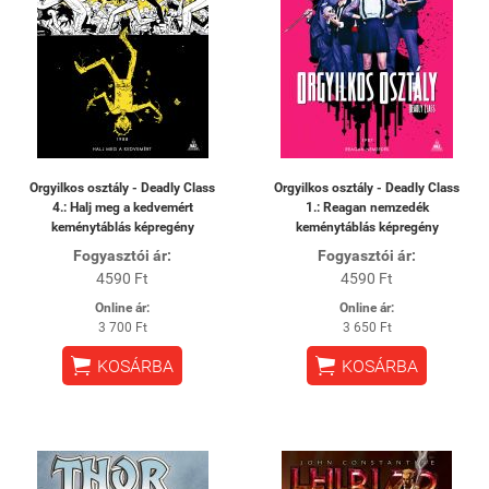
Orgyilkos osztály - Deadly Class
Orgyilkos osztály - Deadly Class
4.: Halj meg a kedvemért
1.: Reagan nemzedék
keménytáblás képregény
keménytáblás képregény
Fogyasztói ár:
Fogyasztói ár:
4590 Ft
4590 Ft
Online ár:
Online ár:
3 700 Ft
3 650 Ft


KOSÁRBA
KOSÁRBA