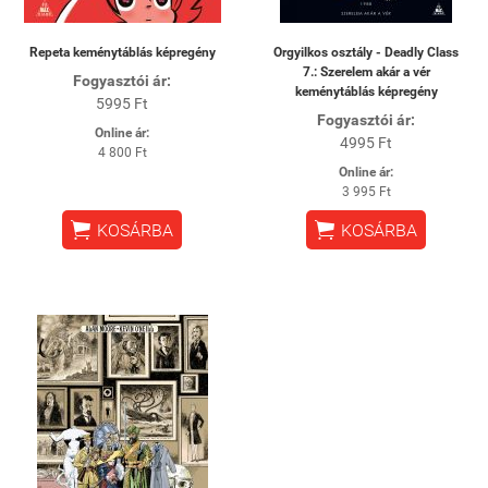
Repeta keménytáblás képregény
Orgyilkos osztály - Deadly Class
7.: Szerelem akár a vér
Fogyasztói ár:
keménytáblás képregény
5995 Ft
Fogyasztói ár:
Online ár:
4995 Ft
4 800 Ft
Online ár:
3 995 Ft


KOSÁRBA
KOSÁRBA