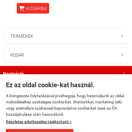

KOSÁRBA
TERMÉKEK

KOSÁR

Navigáció

Ez az oldal cookie-kat használ.
Saját fiók

A böngészés folytatásával jóváhagyja, hogy használjunk az oldal
működéséhez szükséges cookie-kat. Statisztikai, marketing célú
Bemutatkozás

vagy személyre szabással kapcsolatos cookie-kat csak az Ön
hozzájárulása után használunk.
Kövess minket a Facebookon!

Részletes adatkezelési tájékoztató »