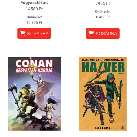
Fogyasztói ár:
7995 Ft
14580 Ft
Online ár:
Online ár:
6 400 Ft
10 395 Ft


KOSÁRBA
KOSÁRBA