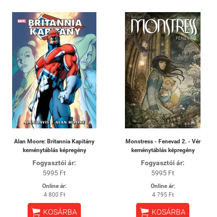
Alan Moore: Britannia Kapitány
Monstress - Fenevad 2. - Vér
keménytáblás képregény
keménytáblás képregény
Fogyasztói ár:
Fogyasztói ár:
5995 Ft
5995 Ft
Online ár:
Online ár:
4 800 Ft
4 795 Ft


KOSÁRBA
KOSÁRBA