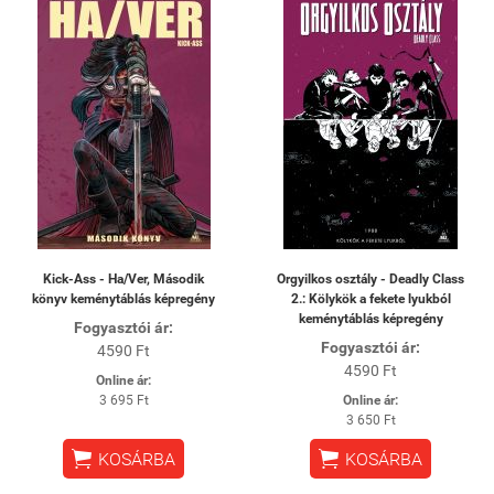
Kick-Ass - Ha/Ver, Második
Orgyilkos osztály - Deadly Class
könyv keménytáblás képregény
2.: Kölykök a fekete lyukból
keménytáblás képregény
Fogyasztói ár:
Fogyasztói ár:
4590 Ft
4590 Ft
Online ár:
3 695 Ft
Online ár:
3 650 Ft


KOSÁRBA
KOSÁRBA