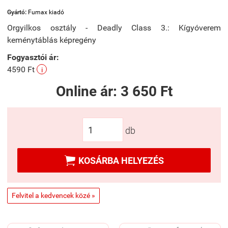
Gyártó:
Fumax kiadó
Orgyilkos osztály - Deadly Class 3.: Kígyóverem
keménytáblás képregény
Fogyasztói ár:
4590 Ft
i
Online ár:
3 650 Ft
db

KOSÁRBA HELYEZÉS
Felvitel a kedvencek közé »