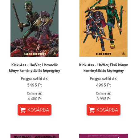
Kick-Ass - Ha/Ver, Harmadik
Kick-Ass - Ha/Ver, Első könyv
könyv keménytáblás képregény
keménytáblás képregény
Fogyasztói ár:
Fogyasztói ár:
5495 Ft
4995 Ft
Online ár:
Online ár:
4 400 Ft
3 995 Ft


KOSÁRBA
KOSÁRBA