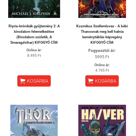
Riyria-krónikák gyűjtemény 2: A
Kozmikus Szellemlovas - A bébi
birodalom felemelkedése
Thanosnak meg kell halnia
(Birodalom születik, A
keménytáblás képregény
Smaragdvihar) KIFOGYÓ CÍM
KIFOGYÓ CÍM
Online ár:
Fogyasztói ár:
8 495 Ft
5995 Ft
Online ár:
4 795 Ft


KOSÁRBA
KOSÁRBA