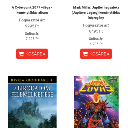
A Cyberpunk 2077 világa -
Mark Millar: Jupiter hagyatéka
keménytáblás album
(Jupiter's Legacy) keménytáblás
képregény
Fogyasztói ár:
Fogyasztói ár:
9995 Ft
8495 Ft
Online ár:
7 995 Ft
Online ár:
6 795 Ft


KOSÁRBA
KOSÁRBA