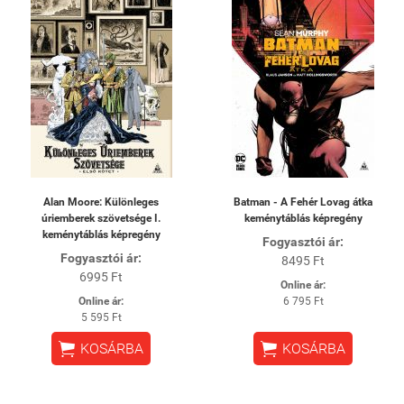
Alan Moore: Különleges
Batman - A Fehér Lovag átka
úriemberek szövetsége I.
keménytáblás képregény
keménytáblás képregény
Fogyasztói ár:
Fogyasztói ár:
8495 Ft
6995 Ft
Online ár:
Online ár:
6 795 Ft
5 595 Ft


KOSÁRBA
KOSÁRBA