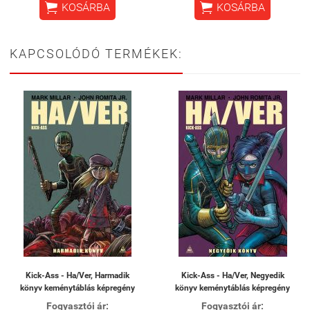


KOSÁRBA
KOSÁRBA
KAPCSOLÓDÓ TERMÉKEK:
Kick-Ass - Ha/Ver, Harmadik
Kick-Ass - Ha/Ver, Negyedik
könyv keménytáblás képregény
könyv keménytáblás képregény
Fogyasztói ár:
Fogyasztói ár: