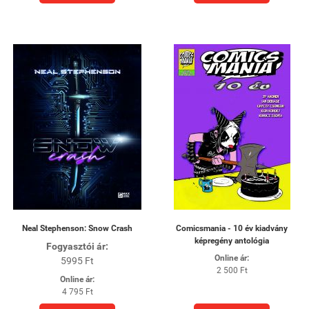
Neal Stephenson: Snow Crash
Comicsmania - 10 év kiadvány
képregény antológia
Fogyasztói ár:
Online ár:
5995 Ft
2 500 Ft
Online ár:
4 795 Ft