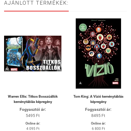
AJÁNLOTT TERMÉKEK:
Warren Ellis: Titkos Bosszúállók
Tom King: A Vízió keménytáblás
keménytáblás képregény
képregény
Fogyasztói ár:
Fogyasztói ár:
5495 Ft
8495 Ft
Online ár:
Online ár:
4 095 Ft
6 800 Ft