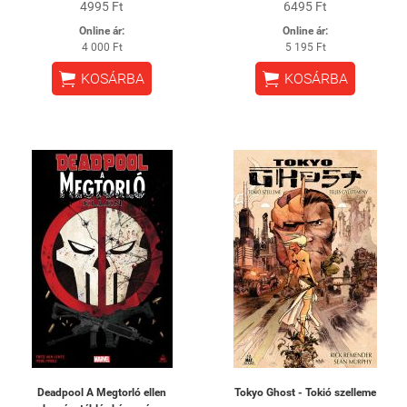
4995 Ft
6495 Ft
Online ár:
Online ár:
4 000 Ft
5 195 Ft


KOSÁRBA
KOSÁRBA
Deadpool A Megtorló ellen
Tokyo Ghost - Tokió szelleme