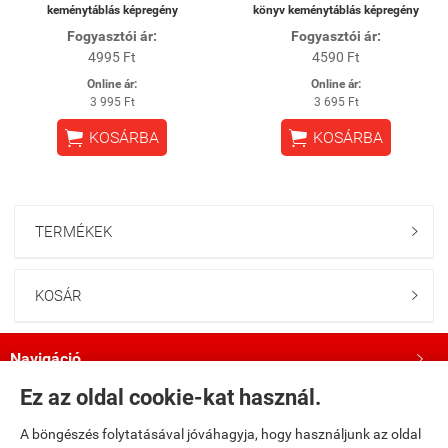
keménytáblás képregény
könyv keménytáblás képregény
Fogyasztói ár:
Fogyasztói ár:
4995 Ft
4590 Ft
Online ár:
Online ár:
3 995 Ft
3 695 Ft


KOSÁRBA
KOSÁRBA
TERMÉKEK

KOSÁR

Navigáció

Ez az oldal cookie-kat használ.
Saját fiók

A böngészés folytatásával jóváhagyja, hogy használjunk az oldal