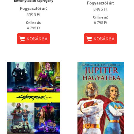
keménytáblás képregény
Fogyasztói ár:
Fogyasztói ár:
8495 Ft
5995 Ft
Online ár:
Online ár:
6 795 Ft
4 795 Ft


KOSÁRBA
KOSÁRBA