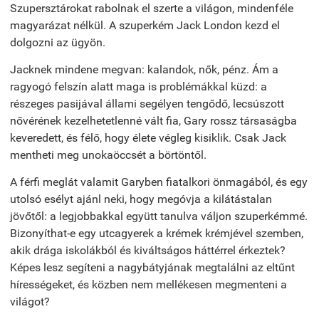
Szupersztárokat rabolnak el szerte a világon, mindenféle
magyarázat nélkül. A szuperkém Jack London kezd el
dolgozni az ügyön.
Jacknek mindene megvan: kalandok, nők, pénz. Ám a
ragyogó felszín alatt maga is problémákkal küzd: a
részeges pasijával állami segélyen tengődő, lecsúszott
nővérének kezelhetetlenné vált fia, Gary rossz társaságba
keveredett, és félő, hogy élete végleg kisiklik. Csak Jack
mentheti meg unokaöccsét a börtöntől.
A férfi meglát valamit Garyben fiatalkori önmagából, és egy
utolsó esélyt ajánl neki, hogy megóvja a kilátástalan
jövőtől: a legjobbakkal együtt tanulva váljon szuperkémmé.
Bizonyíthat-e egy utcagyerek a krémek krémjével szemben,
akik drága iskolákból és kiváltságos háttérrel érkeztek?
Képes lesz segíteni a nagybátyjának megtalálni az eltűnt
hírességeket, és közben nem mellékesen megmenteni a
világot?