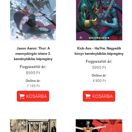
Jason Aaron: Thor: A
Kick-Ass - Ha/Ver, Negyedik
mennydörgés istene 2.
könyv keménytáblás képregény
keménytáblás képregény
Fogyasztói ár:
Fogyasztói ár:
5995 Ft
8995 Ft
Online ár:
Online ár:
4 800 Ft
7 195 Ft


KOSÁRBA
KOSÁRBA