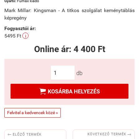
Gyártó:
Fumax kiadó
Mark Millar: Kingsman - A titkos szolgálat keménytáblás
képregény
Fogyasztói ár:
5495 Ft
i
Online ár:
4 400 Ft
db

KOSÁRBA HELYEZÉS
Felvitel a kedvencek közé »


KÖVETKEZŐ TERMÉK
ELŐZŐ TERMÉK