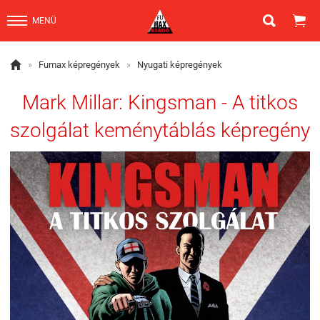


MENÜ

»
Fumax képregények
»
Nyugati képregények
Mark Millar: Kingsman - A titkos
szolgálat keménytáblás képregény