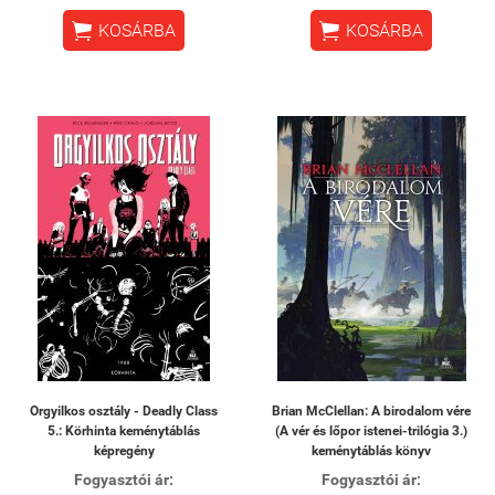


KOSÁRBA
KOSÁRBA
Orgyilkos osztály - Deadly Class
Brian McClellan: A birodalom vére
5.: Körhinta keménytáblás
(A vér és lőpor istenei-trilógia 3.)
képregény
keménytáblás könyv
Fogyasztói ár:
Fogyasztói ár: