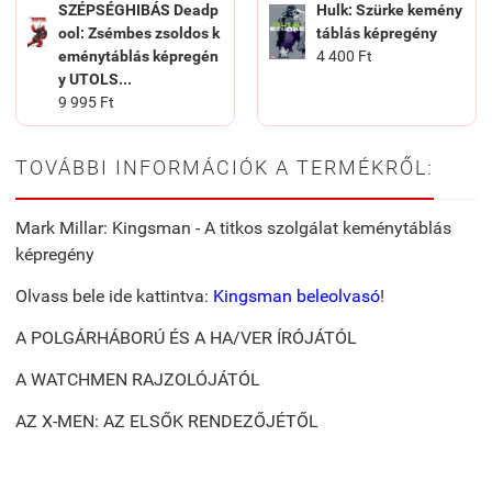
SZÉPSÉGHIBÁS Deadp
Hulk: Szürke kemény
ool: Zsémbes zsoldos k
táblás képregény
eménytáblás képregén
4 400 Ft
y UTOLS...
9 995 Ft
TOVÁBBI INFORMÁCIÓK A TERMÉKRŐL:
Mark Millar: Kingsman - A titkos szolgálat keménytáblás
képregény
Olvass bele ide kattintva:
Kingsman beleolvasó
!
A POLGÁRHÁBORÚ ÉS A HA/VER ÍRÓJÁTÓL
A WATCHMEN RAJZOLÓJÁTÓL
AZ X-MEN: AZ ELSŐK RENDEZŐJÉTŐL