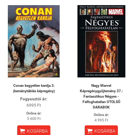
Conan kegyetlen kardja 3.
Nagy Marvel
(keménytáblás képregény)
Képregénygyűjtemény 37.:
Fantasztikus Négyes -
Fogyasztói ár:
Felfoghatatlan UTOLSÓ
6995 Ft
DARABOK
Online ár:
Online ár:
5 600 Ft
4 995 Ft


KOSÁRBA
KOSÁRBA