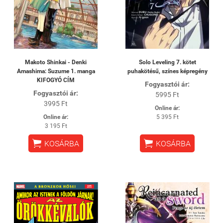
Makoto Shinkai - Denki
Solo Leveling 7. kötet
Amashima: Suzume 1. manga
puhakötésű, színes képregény
KIFOGYÓ CÍM
Fogyasztói ár:
Fogyasztói ár:
5995 Ft
3995 Ft
Online ár:
Online ár:
5 395 Ft
3 195 Ft


KOSÁRBA
KOSÁRBA