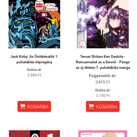
Jack Kirby: Az Örökkévalók 1.
Tensei Shitara Ken Deshita -
puhatáblás képregény
Reincarnated as a Sword - Penge
az új életem 7. puhatáblás manga
Online ár:
5 990 Ft
Fogyasztói ár:
3495 Ft
Online ár:
3 150 Ft


KOSÁRBA
KOSÁRBA