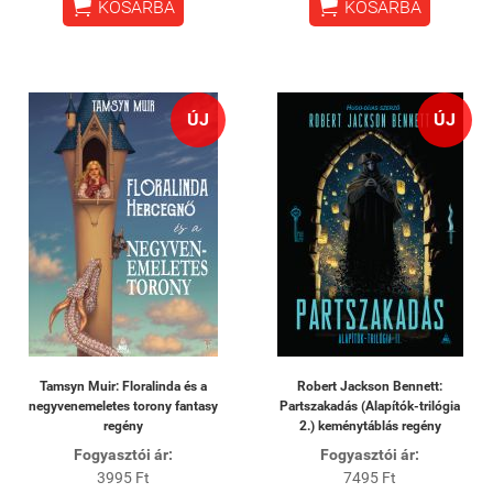


KOSÁRBA
KOSÁRBA
ÚJ
ÚJ
Tamsyn Muir: Floralinda és a
Robert Jackson Bennett:
negyvenemeletes torony fantasy
Partszakadás (Alapítók-trilógia
regény
2.) keménytáblás regény
Fogyasztói ár:
Fogyasztói ár:
3995 Ft
7495 Ft