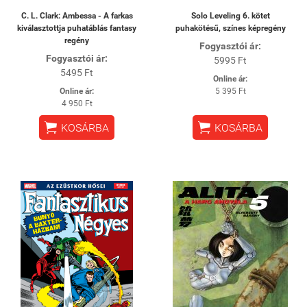
C. L. Clark: Ambessa - A farkas
Solo Leveling 6. kötet
kiválasztottja puhatáblás fantasy
puhakötésű, színes képregény
regény
Fogyasztói ár:
Fogyasztói ár:
5995 Ft
5495 Ft
Online ár:
Online ár:
5 395 Ft
4 950 Ft


KOSÁRBA
KOSÁRBA