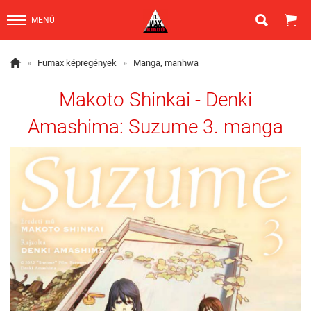


MENÜ

»
Fumax képregények
»
Manga, manhwa
Makoto Shinkai - Denki
Amashima: Suzume 3. manga