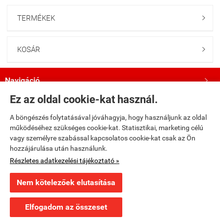
TERMÉKEK

KOSÁR

Navigáció

Ez az oldal cookie-kat használ.
Saját fiók

A böngészés folytatásával jóváhagyja, hogy használjunk az oldal
működéséhez szükséges cookie-kat. Statisztikai, marketing célú
Bemutatkozás

vagy személyre szabással kapcsolatos cookie-kat csak az Ön
hozzájárulása után használunk.
Kövess minket a Facebookon!

Részletes adatkezelési tájékoztató »
Nem kötelezőek elutasítása
fumax.hu -
Fumax Kft.
-
ÁSZF
-
Adatkezelési tájékoztató
Elfogadom az összeset
Webáruház készítés
a StartÜzlettel.