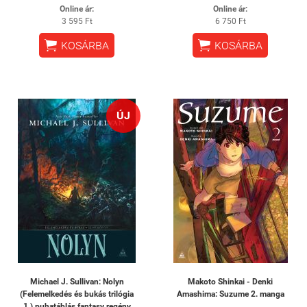
Online ár:
Online ár:
3 595 Ft
6 750 Ft


KOSÁRBA
KOSÁRBA
ÚJ
Michael J. Sullivan: Nolyn
Makoto Shinkai - Denki
(Felemelkedés és bukás trilógia
Amashima: Suzume 2. manga
1.) puhatáblás fantasy regény