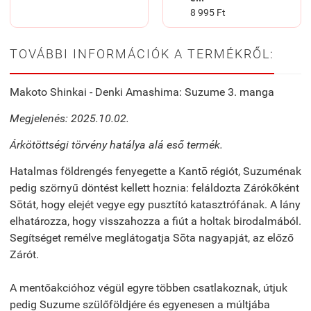
8 995 Ft
TOVÁBBI INFORMÁCIÓK A TERMÉKRŐL:
Makoto Shinkai - Denki Amashima: Suzume 3. manga
Megjelenés: 2025.10.02.
Árkötöttségi törvény hatálya alá eső termék.
Hatalmas földrengés fenyegette a Kantō régiót, Suzuménak
pedig szörnyű döntést kellett hoznia: feláldozta Zárókőként
Sōtát, hogy elejét vegye egy pusztító katasztrófának. A lány
elhatározza, hogy visszahozza a fiút a holtak birodalmából.
Segítséget remélve meglátogatja Sōta nagyapját, az előző
Zárót.
A mentőakcióhoz végül egyre többen csatlakoznak, útjuk
pedig Suzume szülőföldjére és egyenesen a múltjába