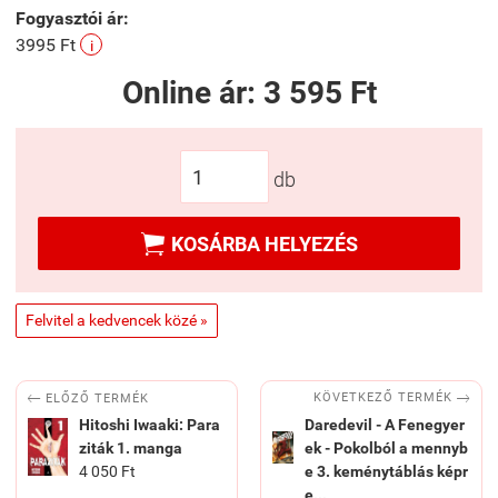
Fogyasztói ár:
3995 Ft
i
Online ár:
3 595 Ft
db

KOSÁRBA HELYEZÉS
Felvitel a kedvencek közé »


KÖVETKEZŐ TERMÉK
ELŐZŐ TERMÉK
Hitoshi Iwaaki: Para
Daredevil - A Fenegyer
ziták 1. manga
ek - Pokolból a mennyb
4 050 Ft
e 3. keménytáblás képr
e...