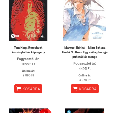
Tom King: Rorschach
Makoto Shinkai - Mizu Sahara:
keménytáblás képregény
Hoshi No Koe - Egy csillag hangja
puhatáblás manga
Fogyasztói ár:
Fogyasztói ár:
10995 Ft
4495 Ft
Online ár:
9 895 Ft
Online ár:
4 050 Ft


KOSÁRBA
KOSÁRBA