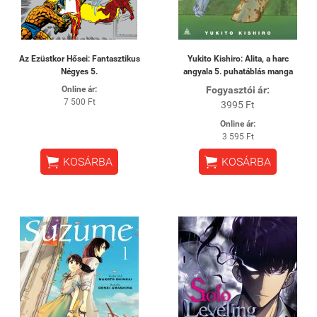
Az Ezüstkor Hősei: Fantasztikus
Yukito Kishiro: Alita, a harc
Négyes 5.
angyala 5. puhatáblás manga
Online ár:
Fogyasztói ár:
7 500 Ft
3995 Ft
Online ár:
3 595 Ft


KOSÁRBA
KOSÁRBA