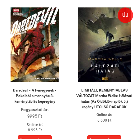
ÚJ
Daredevil - A Fenegyerek -
LIMITÁLT, KEMÉNYTÁBLÁS
Pokolból a mennybe 3.
VÁLTOZAT Martha Wells: Hálózati
keménytáblás képregény
hatás (Az Öldöklő-naplók 5.)
regény UTOLSÓ DARABOK
Fogyasztói ár:
Online ár:
9995 Ft
6 600 Ft
Online ár:
8 995 Ft