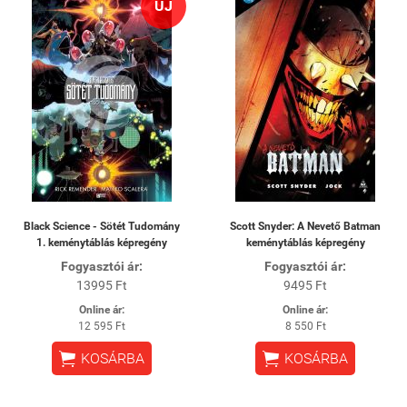
ÚJ
Black Science - Sötét Tudomány
Scott Snyder: A Nevető Batman
1. keménytáblás képregény
keménytáblás képregény
Fogyasztói ár:
Fogyasztói ár:
13995 Ft
9495 Ft
Online ár:
Online ár:
12 595 Ft
8 550 Ft


KOSÁRBA
KOSÁRBA