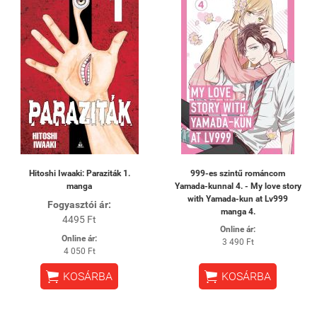
Hitoshi Iwaaki: Paraziták 1.
999-es szintű románcom
manga
Yamada-kunnal 4. - My love story
with Yamada-kun at Lv999
Fogyasztói ár:
manga 4.
4495 Ft
Online ár:
Online ár:
3 490 Ft
4 050 Ft


KOSÁRBA
KOSÁRBA