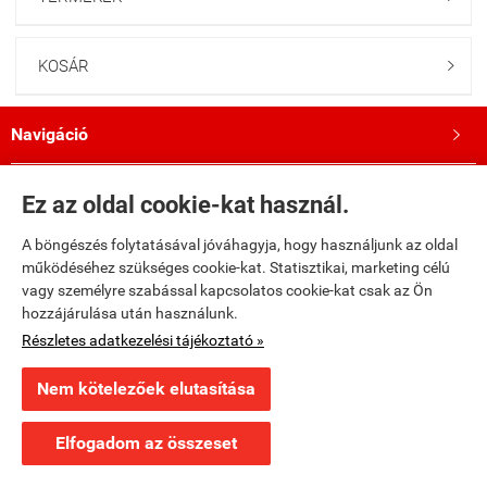
KOSÁR

Navigáció

Saját fiók

Ez az oldal cookie-kat használ.
A böngészés folytatásával jóváhagyja, hogy használjunk az oldal
Bemutatkozás

működéséhez szükséges cookie-kat. Statisztikai, marketing célú
vagy személyre szabással kapcsolatos cookie-kat csak az Ön
Kövess minket a Facebookon!

hozzájárulása után használunk.
Részletes adatkezelési tájékoztató »
fumax.hu -
Fumax Kft.
-
ÁSZF
-
Adatkezelési tájékoztató
Nem kötelezőek elutasítása
Webáruház készítés
a StartÜzlettel.
Elfogadom az összeset