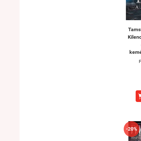
Tamsy
Kilenc
kemé
F
-20%