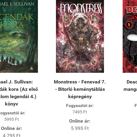
ael J. Sullivan:
Monstress - Fenevad 7.
Dead
ák kora (Az első
- Bitorló keménytáblás
manga
alom legendái 4.)
képregény
könyv
Fogyasztói ár:
F
7495 Ft
ogyasztói ár:
5995 Ft
Online ár:
Online ár:
5 995 Ft
4 795 Ft