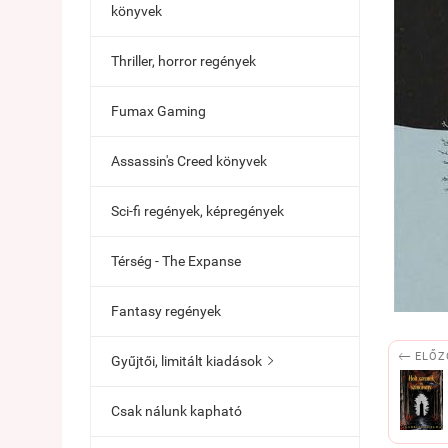
könyvek
Thriller, horror regények
Fumax Gaming
Assassin's Creed könyvek
Sci-fi regények, képregények
Térség - The Expanse
Fantasy regények

ELŐZ
Gyűjtői, limitált kiadások

Csak nálunk kapható