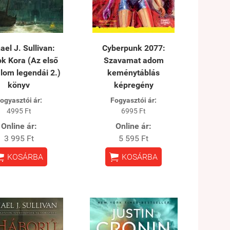
ael J. Sullivan:
Cyberpunk 2077:
k Kora (Az első
Szavamat adom
lom legendái 2.)
keménytáblás
könyv
képregény
ogyasztói ár:
Fogyasztói ár:
4995 Ft
6995 Ft
Online ár:
Online ár:
3 995 Ft
5 595 Ft


KOSÁRBA
KOSÁRBA