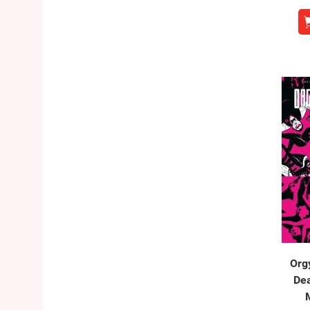
Orgy
Dea