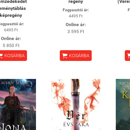
emzedékedet
regény
(Vére
eménytáblás
Fogyasztói ár:
F
képregény
4495 Ft
ogyasztói ár:
Online ár:
6495 Ft
3 595 Ft
Online ár:
5 850 Ft


KOSÁRBA
KOSÁRBA