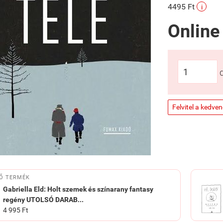
4495 Ft
i
Online
Felvitel a kedve
Ő TERMÉK
Gabriella Eld: Holt szemek és színarany fantasy
regény UTOLSÓ DARAB...
4 995 Ft