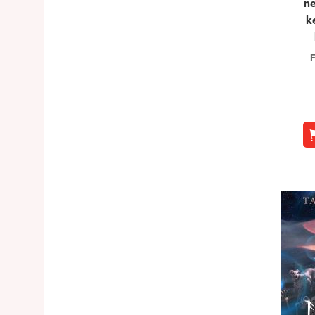
n
k
F