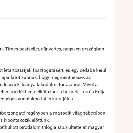
rk Times-bestseller, díjnyertes, negyven országban
etartóztatják fosztogatásért, és egy cellába kerül
ztő ajánlatot kapnak, hogy megmenthessék az
zredesének, leánya lakodalmi tortájához. Mivel a
etlen mértékben nélkülöznek, éheznek. Lev és Kolja
enséges vonalakon túl is kutatják a
átborzongató regényben a második világháborúban
is kibontakozik előttünk.
thullott birodalom trilógia stb.) ültette át magyar