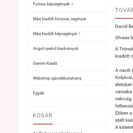
Fumax képregények

TOVÁB
Más kiadók könyvei, regényei
David Be
Más kiadók képregényei

Olvass b
Angol nyelvű kiadványok
A Trónok
kiadott 
Gemini Kiadó
A nácik 
Koljával
Webshop ajándékutalvány
életüket
városba 
Egyéb
nekivág 
felbecsü
Ebben a
KOSÁR
átélt ka
A kötete