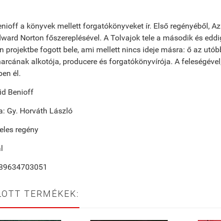
nioff a könyvek mellett forgatókönyveket ír. Első regényéből, Az
dward Norton főszereplésével. A Tolvajok tele a második és eddi
n projektbe fogott bele, ami mellett nincs ideje másra: ő az utó
arcának alkotója, producere és forgatókönyvírója. A feleségéve
en él.
vid Benioff
ta: Gy. Horváth László
eles regény
l
789634703051
LOTT TERMÉKEK: