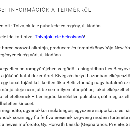
BI INFORMÁCIÓK A TERMÉKRŐL:
nioff: Tolvajok ​tele puhafedeles regény, új kiadás
ele ide kattintva:
Tolvajok tele beleolvasó
!
 harca-sorozat alkotója, producere és forgatókönyvírója New Yo
regényének rég várt, új kiadása.
kegyetlen ostromgyűrűjében vergődő Leningrádban Lev Benyovot l
, a jóképű fiatal dezertőrrel. Kivégzés helyett azonban elképes
: egy tucat tojást kell keríteniük a Belbiztonság nagy hatalmú e
már jó ideje nem jut be semmilyen utánpótlás, lakói elképzelhet
a lehetetlennek – Leningrád kíméletlen poklában, sőt még az ell
lhetetlen kincset.
 megindító, ugyanakkor mulatságos, egyszerre sziporkázó és h
landok során egy fiú férfivá érésének ízig-vérig modern története 
t a neves műfordító, Gy. Horváth László (Gépnarancs, Pi élete, Szé