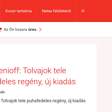
Kosár tartalma
Netes felületeink



Az Ön kosara
üres
.
nioff: Tolvajok ​tele
eles regény, új kiadás
adó
 Tolvajok ​tele puhafedeles regény, új kiadás