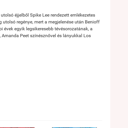
 utolsó éjjelből Spike Lee rendezett emlékezetes
g utolsó regénye, mert a megjelenése után Benioff
bbi évek egyik legsikeresebb tévésorozatának, a
l, Amanda Peet színésznővel és lányukkal Los