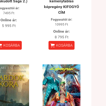
sküdött Saga 2.)
keménytáblás
képregény KIFOGYÓ
ogyasztói ár:
CÍM
7495 Ft
Fogyasztói ár:
Online ár:
10995 Ft
5 995 Ft
Online ár:
8 795 Ft


KOSÁRBA
KOSÁRBA