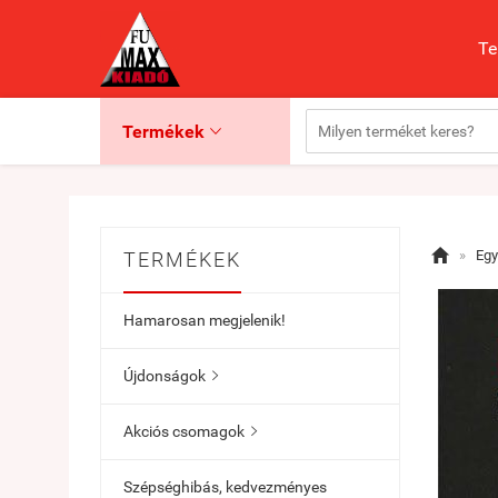
Te
Termékek


»
Eg
TERMÉKEK
Hamarosan megjelenik!
Újdonságok

Akciós csomagok

Szépséghibás, kedvezményes