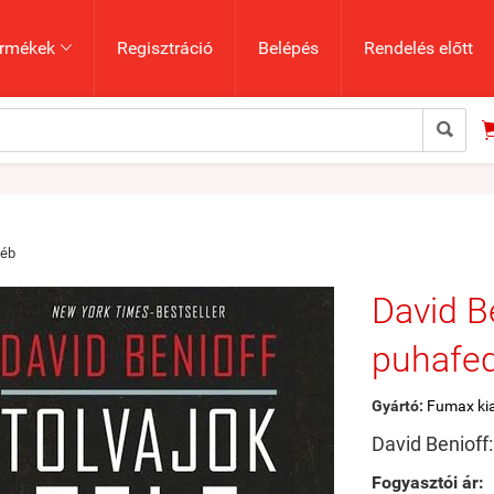
rmékek
Regisztráció
Belépés
Rendelés előtt


yéb
David Be
puhafed
Gyártó:
Fumax ki
David Benioff:
Fogyasztói ár: