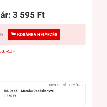
 ár:
3 595 Ft

KOSÁRBA HELYEZÉS
db
ncek közé »

KÖVETKEZŐ TERMÉK
Hé, Dodó! - Marabu Dodóskönyve
1 750 Ft