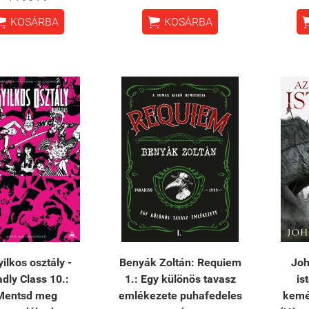


KOSÁRBA
KOSÁRBA
ilkos osztály -
Benyák Zoltán: Requiem
Joh
dly Class 10.:
1.: Egy különös tavasz
is
Mentsd meg
emlékezete puhafedeles
kemé