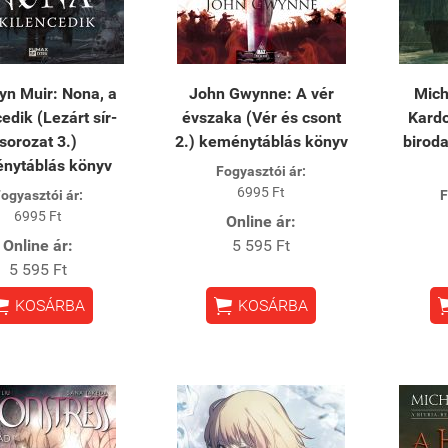
n Muir: Nona, a
John Gwynne: A vér
Mich
edik (Lezárt sír-
évszaka (Vér és csont
Kardo
sorozat 3.)
2.) keménytáblás könyv
biroda
nytáblás könyv
Fogyasztói ár:
6995 Ft
ogyasztói ár:
F
6995 Ft
Online ár:
Online ár:
5 595 Ft
5 595 Ft


KOSÁRBA
KOSÁRBA