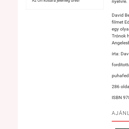
Az Ön kosara jelenleg üres!
nyelvre.
David Be
filmet E
egy olya
Trónok h
Angelesb
írta: Da
fordítot
puhafed
286 olda
ISBN 9
AJÁN