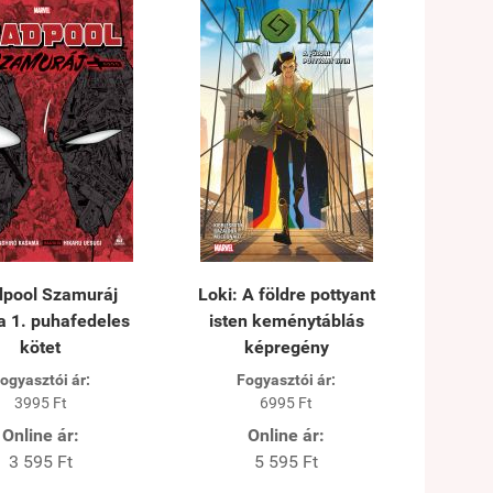
pool Szamuráj
Loki: A földre pottyant
 1. puhafedeles
isten keménytáblás
kötet
képregény
ogyasztói ár:
Fogyasztói ár:
3995 Ft
6995 Ft
Online ár:
Online ár:
3 595 Ft
5 595 Ft