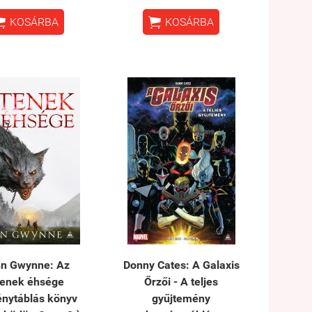


KOSÁRBA
KOSÁRBA
n Gwynne: Az
Donny Cates: A Galaxis
tenek éhsége
Őrzői - A teljes
nytáblás könyv
gyűjtemény