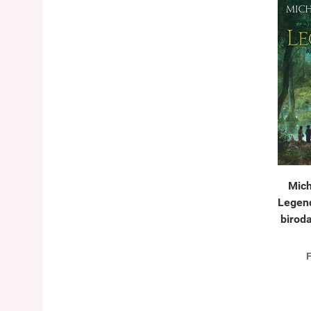
Mich
Legend
birod
F