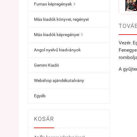
Fumax képregények

Más kiadók könyvei, regényei
TOVÁB
Más kiadók képregényei

Vezér. E
Fenegyer
Angol nyelvű kiadványok
rombolja
Gemini Kiadó
A gyűjt
Webshop ajándékutalvány
Egyéb
KOSÁR