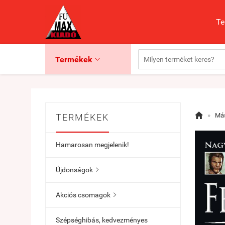
Te
Termékek


»
Más
TERMÉKEK
Hamarosan megjelenik!
Újdonságok

Akciós csomagok

Szépséghibás, kedvezményes