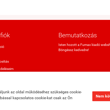
fiók
Bemutatkozás
Isten hozott a Fumax kiadó webs
ció
Böngéssz kedvedre!
sítás
ndeléseim
termékek
ő termékek
áljunk az oldal működéséhez szükséges cookie-
Nem köt
zabással kapcsolatos cookie-kat csak az Ön