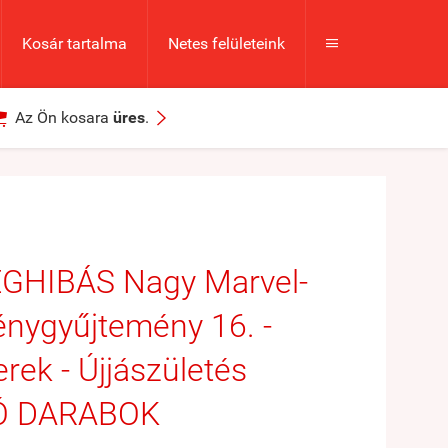
Kosár tartalma
Netes felületeink



Az Ön kosara
üres
.
GHIBÁS Nagy Marvel-
nygyűjtemény 16. -
rek - Újjászületés
Ó DARABOK