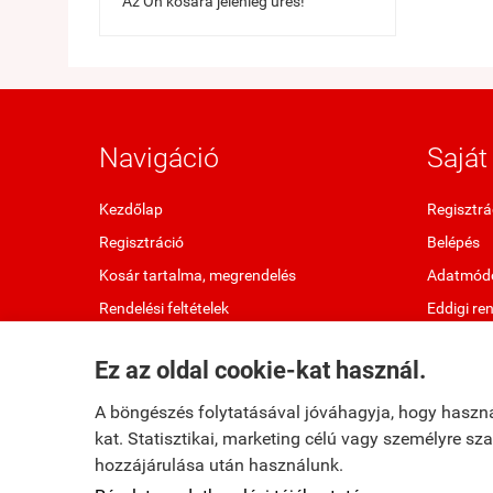
Az Ön kosara jelenleg üres!
Navigáció
Saját 
Kezdőlap
Regisztrá
Regisztráció
Belépés
Kosár tartalma, megrendelés
Adatmódo
Rendelési feltételek
Eddigi re
Oldaltérkép
Kedvenc 
Ez az oldal cookie-kat használ.
Elállok a szerződéstől
Letölthet
A böngészés folytatásával jóváhagyja, hogy haszn
kat. Statisztikai, marketing célú vagy személyre s
hozzájárulása után használunk.
fumax.hu -
Fumax Kft.
-
ÁSZF
-
Adatkezelési tájékoztató