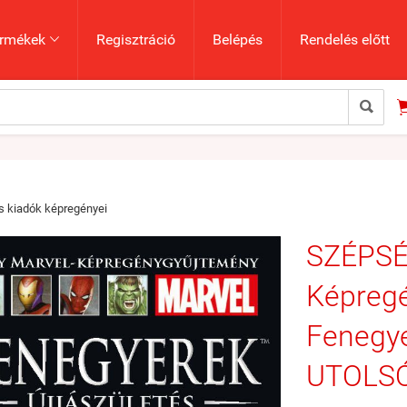
rmékek
Regisztráció
Belépés
Rendelés előtt


 kiadók képregényei
SZÉPSÉ
Képregé
Fenegye
UTOLS