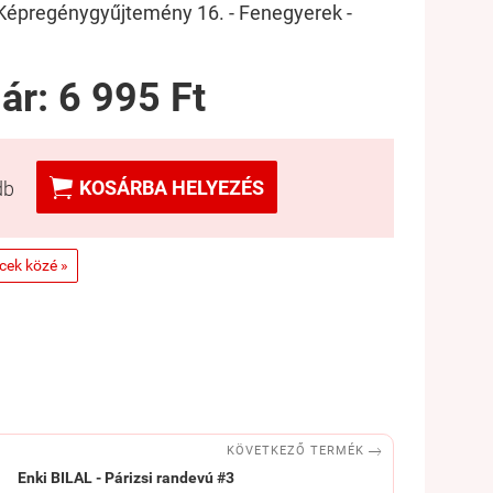
Képregénygyűjtemény 16. - Fenegyerek -
 ár:
6 995 Ft

KOSÁRBA HELYEZÉS
db
ncek közé »

KÖVETKEZŐ TERMÉK
Enki BILAL - Párizsi randevú #3