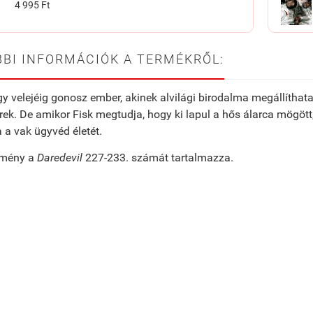
4 995 Ft
BI INFORMÁCIÓK A TERMÉKRŐL:
gy velejéig gonosz ember, akinek alvilági birodalma megállítha
ek. De amikor Fisk megtudja, hogy ki lapul a hős álarca mögött,
 a vak ügyvéd életét.
emény a
Daredevil
227-233. számát tartalmazza.