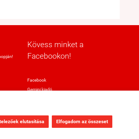
Kövess minket a
Facebookon!
hopján!
Facebook
Gemini kiadó
elezőek elutasítása
Elfogadom az összeset
Webáruház készítés
a StartÜzlettel.