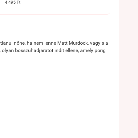
4 495 Ft
tatlanul nőne, ha nem lenne Matt Murdock, vagyis a
 olyan bosszúhadjáratot indít ellene, amely porig