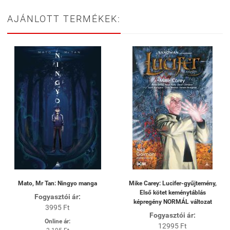
AJÁNLOTT TERMÉKEK:
Mato, Mr Tan: Ningyo manga
Mike Carey: Lucifer-gyűjtemény,
Első kötet keménytáblás
Fogyasztói ár:
képregény NORMÁL változat
3995 Ft
Fogyasztói ár:
Online ár:
12995 Ft