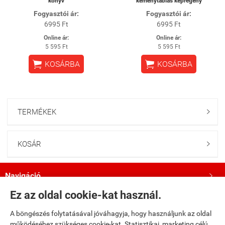
könyv
keménytáblás képregény
Fogyasztói ár:
Fogyasztói ár:
6995 Ft
6995 Ft
Online ár:
Online ár:
5 595 Ft
5 595 Ft


KOSÁRBA
KOSÁRBA
TERMÉKEK

KOSÁR

Navigáció

Ez az oldal cookie-kat használ.
Saját fiók

A böngészés folytatásával jóváhagyja, hogy használjunk az oldal
működéséhez szükséges cookie-kat. Statisztikai, marketing célú