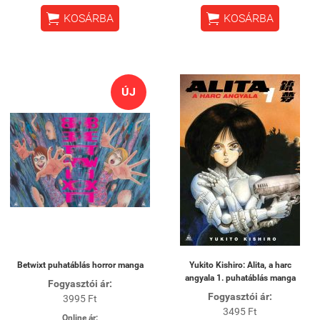


KOSÁRBA
KOSÁRBA
ÚJ
Betwixt puhatáblás horror manga
Yukito Kishiro: Alita, a harc
angyala 1. puhatáblás manga
Fogyasztói ár:
Fogyasztói ár:
3995 Ft
3495 Ft
Online ár: