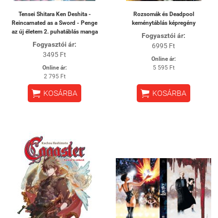
Tensei Shitara Ken Deshita -
Rozsomák és Deadpool
Reincarnated as a Sword - Penge
keménytáblás képregény
az új életem 2. puhatáblás manga
Fogyasztói ár:
Fogyasztói ár:
6995 Ft
3495 Ft
Online ár:
Online ár:
5 595 Ft
2 795 Ft


KOSÁRBA
KOSÁRBA