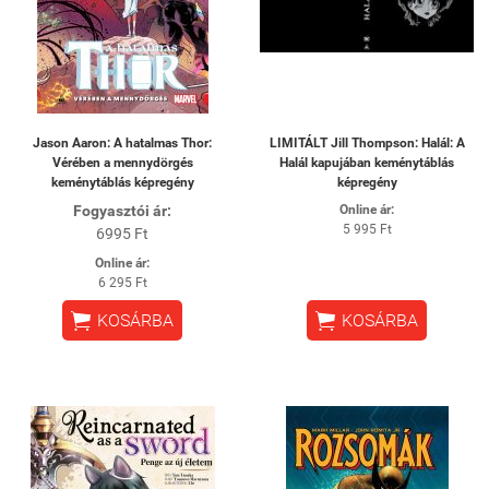
Jason Aaron: A hatalmas Thor:
LIMITÁLT Jill Thompson: Halál: A
Vérében a mennydörgés
Halál kapujában keménytáblás
keménytáblás képregény
képregény
Fogyasztói ár:
Online ár:
5 995 Ft
6995 Ft
Online ár:
6 295 Ft


KOSÁRBA
KOSÁRBA