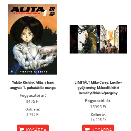
Yukito Kishiro: Alita, a harc
LIMITÁLT Mike Carey: Lucifer-
angyala 1. puhatáblás manga
gyűjtemény, Második kötet
keménytáblás képregény
Fogyasztói ár:
Fogyasztói ár:
3495 Ft
15995 Ft
Online ár:
2 795 Ft
Online ár:
14 995 Ft


KOSÁRBA
KOSÁRBA