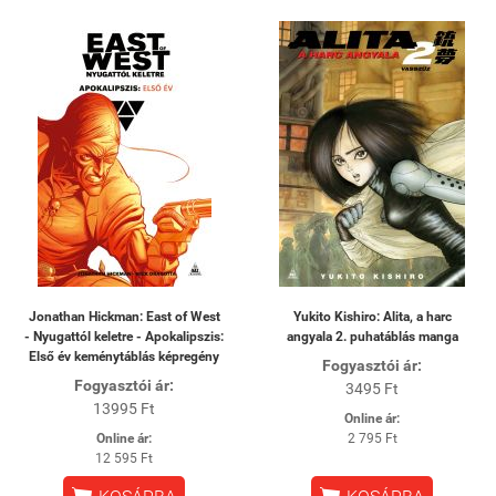
Jonathan Hickman: East of West
Yukito Kishiro: Alita, a harc
- Nyugattól keletre - Apokalipszis:
angyala 2. puhatáblás manga
Első év keménytáblás képregény
Fogyasztói ár:
Fogyasztói ár:
3495 Ft
13995 Ft
Online ár:
Online ár:
2 795 Ft
12 595 Ft