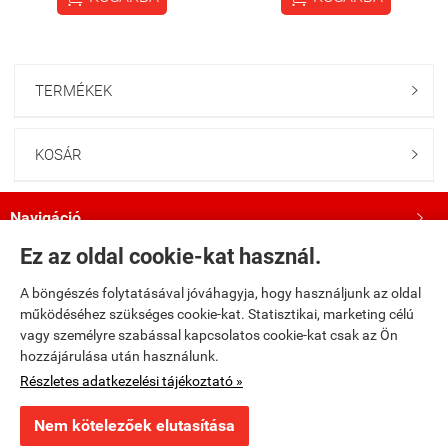
TERMÉKEK

KOSÁR

Navigáció

Ez az oldal cookie-kat használ.
Saját fiók

A böngészés folytatásával jóváhagyja, hogy használjunk az oldal
működéséhez szükséges cookie-kat. Statisztikai, marketing célú
Bemutatkozás

vagy személyre szabással kapcsolatos cookie-kat csak az Ön
hozzájárulása után használunk.
Kövess minket a Facebookon!

Részletes adatkezelési tájékoztató »
Nem kötelezőek elutasítása
fumax.hu -
Fumax Kft.
-
ÁSZF
-
Adatkezelési tájékoztató