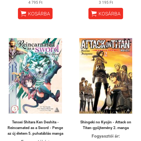
4 795 Ft
3 195 Ft


KOSÁRBA
KOSÁRBA
Tensei Shitara Ken Deshita -
Shingeki no Kyojin - Attack on
Reincarnated as a Sword - Penge
Titan-gyűjtemény 2. manga
az új életem 5. puhatáblás manga
Fogyasztói ár: