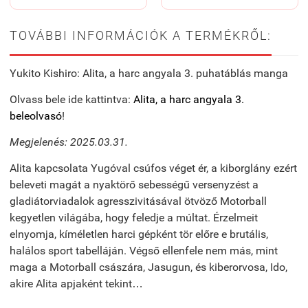
TOVÁBBI INFORMÁCIÓK A TERMÉKRŐL:
Yukito Kishiro: Alita, a harc angyala 3. puhatáblás manga
Olvass bele ide kattintva:
Alita, a harc angyala 3.
beleolvasó
!
Megjelenés: 2025.03.31.
Alita kapcsolata Yugóval csúfos véget ér, a kiborglány ezért
beleveti magát a nyaktörő sebességű versenyzést a
gladiátorviadalok agresszivitásával ötvöző Motorball
kegyetlen világába, hogy feledje a múltat. Érzelmeit
elnyomja, kíméletlen harci gépként tör előre e brutális,
halálos sport tabelláján. Végső ellenfele nem más, mint
maga a Motorball császára, Jasugun, és kiberorvosa, Ido,
akire Alita apjaként tekint…