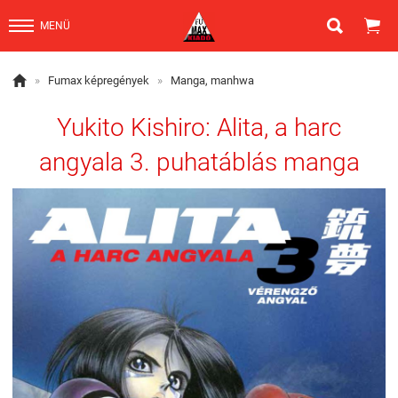


MENÜ

»
Fumax képregények
»
Manga, manhwa
Yukito Kishiro: Alita, a harc
angyala 3. puhatáblás manga