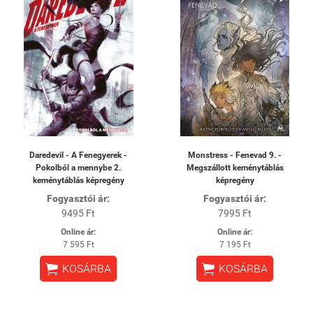
Daredevil - A Fenegyerek -
Monstress - Fenevad 9. -
Pokolból a mennybe 2.
Megszállott keménytáblás
keménytáblás képregény
képregény
Fogyasztói ár:
Fogyasztói ár:
9495 Ft
7995 Ft
Online ár:
Online ár:
7 595 Ft
7 195 Ft


KOSÁRBA
KOSÁRBA