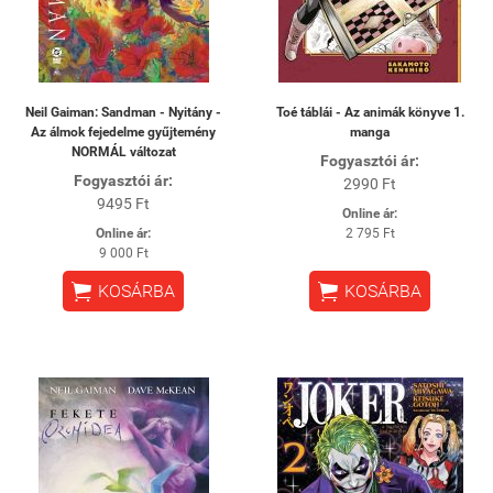
Neil Gaiman: Sandman - Nyitány -
Toé táblái - Az animák könyve 1.
Az álmok fejedelme gyűjtemény
manga
NORMÁL változat
Fogyasztói ár:
Fogyasztói ár:
2990 Ft
9495 Ft
Online ár:
Online ár:
2 795 Ft
9 000 Ft


KOSÁRBA
KOSÁRBA