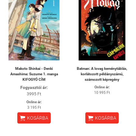
Makoto Shinkai - Denki
Batman: A lovag keménytáblás,
Amashima: Suzume 1. manga
korlátozott példányszámú,
KIFOGYÓ CÍM
számozott képregény
Fogyasztói ár:
Online ár:
10 995 Ft
3995 Ft
Online ár:
3 195 Ft


KOSÁRBA
KOSÁRBA