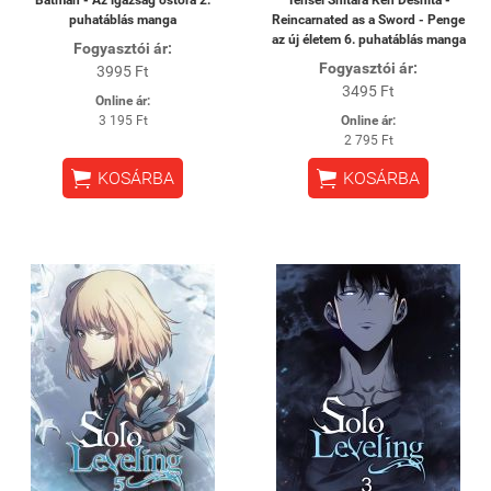
puhatáblás manga
Reincarnated as a Sword - Penge
az új életem 6. puhatáblás manga
Fogyasztói ár:
Fogyasztói ár:
3995 Ft
3495 Ft
Online ár:
3 195 Ft
Online ár:
2 795 Ft


KOSÁRBA
KOSÁRBA