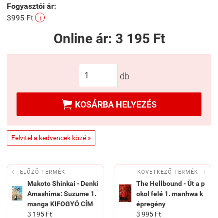
Fogyasztói ár:
3995 Ft
i
Online ár:
3 195 Ft
db

KOSÁRBA HELYEZÉS
Felvitel a kedvencek közé »


KÖVETKEZŐ TERMÉK
ELŐZŐ TERMÉK
Makoto Shinkai - Denki
The Hellbound - Út a p
Amashima: Suzume 1.
okol felé 1. manhwa k
manga KIFOGYÓ CÍM
épregény
3 195 Ft
3 995 Ft