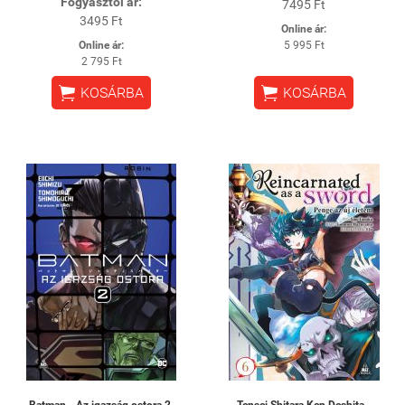
Fogyasztói ár:
7495 Ft
3495 Ft
Online ár:
Online ár:
5 995 Ft
2 795 Ft


KOSÁRBA
KOSÁRBA
Batman - Az igazság ostora 2.
Tensei Shitara Ken Deshita -