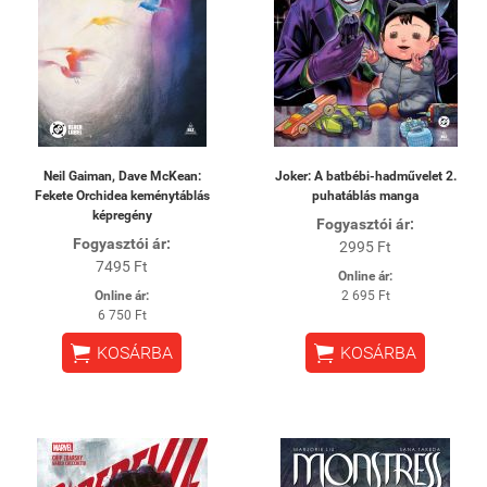
Neil Gaiman, Dave McKean:
Joker: A batbébi-hadművelet 2.
Fekete Orchidea keménytáblás
puhatáblás manga
képregény
Fogyasztói ár:
Fogyasztói ár:
2995 Ft
7495 Ft
Online ár:
Online ár:
2 695 Ft
6 750 Ft


KOSÁRBA
KOSÁRBA