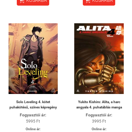


KOSÁRBA
KOSÁRBA
Solo Leveling 4. kötet
Yukito Kishiro: Alita, a harc
puhakötésű, színes képregény
angyala 4. puhatáblás manga
Fogyasztói ár:
Fogyasztói ár:
5995 Ft
3995 Ft
Online ár:
Online ár: