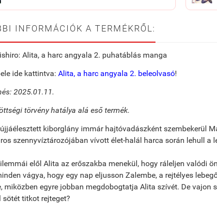
BI INFORMÁCIÓK A TERMÉKRŐL:
ishiro: Alita, a harc angyala 2. puhatáblás manga
ele ide kattintva:
Alita, a harc angyala 2. beleolvasó
!
és: 2025.01.11.
öttségi törvény hatálya alá eső termék.
z újjáélesztett kiborglány immár hajtóvadászként szembekerül M
os szennyvíztározójában vívott élet-halál harca során lehull a 
dilemmái elől Alita az erőszakba menekül, hogy ráleljen valódi
inden vágya, hogy egy nap eljusson Zalembe, a rejtélyes lebegő
e, miközben egyre jobban megdobogtatja Alita szívét. De vajon sz
sötét titkot rejteget?