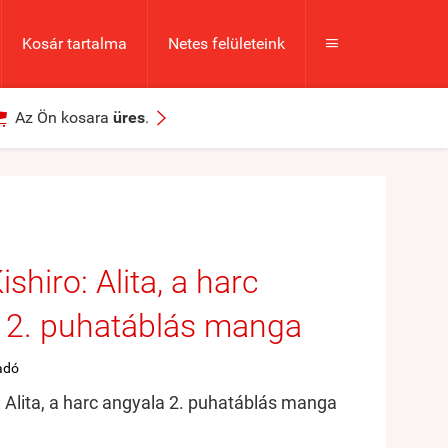
Kosár tartalma
Netes felületeink



Az Ön kosara
üres
.
ishiro: Alita, a harc
 2. puhatáblás manga
adó
: Alita, a harc angyala 2. puhatáblás manga