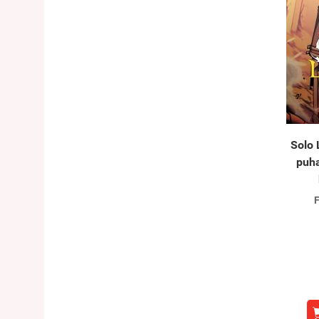
Solo 
puha
F