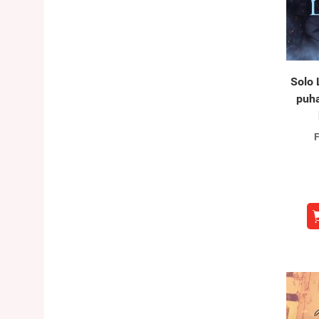
Solo 
puha
F