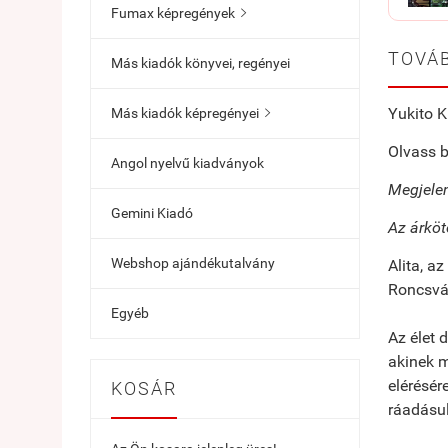
Fumax képregények

TOVÁB
Más kiadók könyvei, regényei
Yukito K
Más kiadók képregényei

Olvass b
Angol nyelvű kiadványok
Megjelen
Gemini Kiadó
Az árköt
Webshop ajándékutalvány
Alita, a
Roncsvár
Egyéb
Az élet 
akinek m
elérésér
KOSÁR
ráadásul 