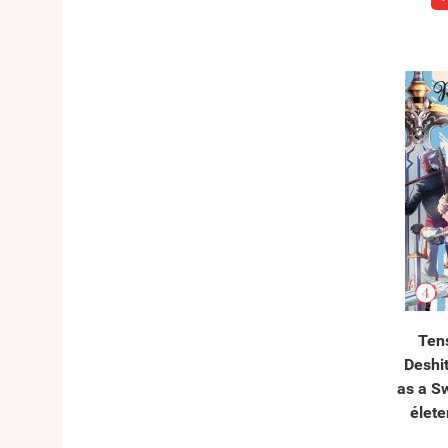
Tens
Deshi
as a S
élete