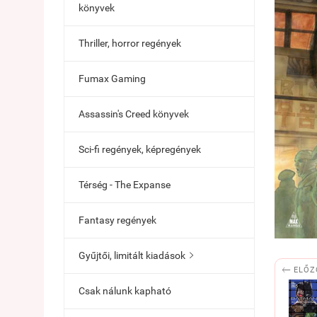
könyvek
Thriller, horror regények
Fumax Gaming
Assassin's Creed könyvek
Sci-fi regények, képregények
Térség - The Expanse
Fantasy regények
Gyűjtői, limitált kiadások


ELŐZ
Csak nálunk kapható