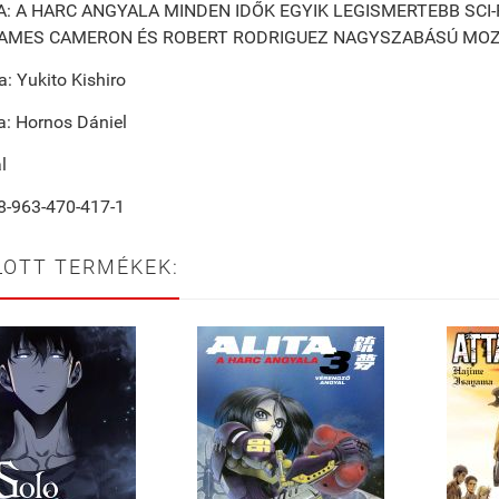
A: A HARC ANGYALA MINDEN IDŐK EGYIK LEGISMERTEBB SCI
AMES CAMERON ÉS ROBERT RODRIGUEZ NAGYSZABÁSÚ MOZI
: Yukito Kishiro
ta: Hornos Dániel
l
8-963-470-417-1
LOTT TERMÉKEK: