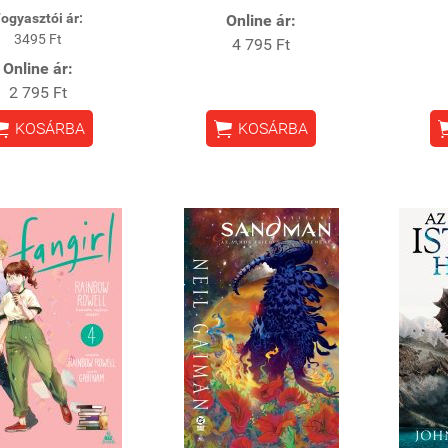
ogyasztói ár:
Online ár:
3495 Ft
4 795 Ft
Online ár:
2 795 Ft


KOSÁRBA
KOSÁRBA