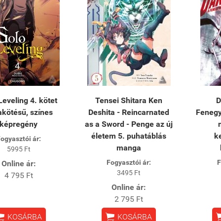
Leveling 4. kötet
Tensei Shitara Ken
D
kötésű, színes
Deshita - Reincarnated
Fenegy
képregény
as a Sword - Penge az új
életem 5. puhatáblás
k
ogyasztói ár:
manga
5995 Ft
Fogyasztói ár:
F
Online ár:
3495 Ft
4 795 Ft
Online ár:
2 795 Ft


KOSÁRBA
KOSÁRBA