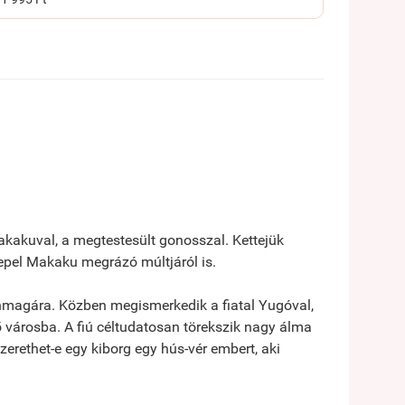
akakuval, a megtestesült gonosszal. Kettejük
lepel Makaku megrázó múltjáról is.
 önmagára. Közben megismerkedik a fiatal Yugóval,
 városba. A fiú céltudatosan törekszik nagy álma
erethet-e egy kiborg egy hús-vér embert, aki