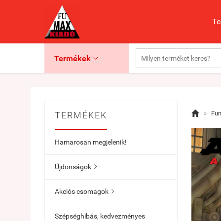
Te
Termékek


»
Fu
TERMÉKEK
Hamarosan megjelenik!
Újdonságok

Akciós csomagok

Szépséghibás, kedvezményes