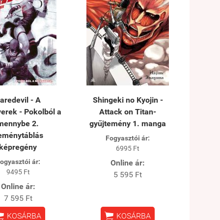
aredevil - A
Shingeki no Kyojin -
erek - Pokolból a
Attack on Titan-
mennybe 2.
gyűjtemény 1. manga
eménytáblás
Fogyasztói ár:
képregény
6995 Ft
ogyasztói ár:
Online ár:
9495 Ft
5 595 Ft
Online ár:
7 595 Ft


KOSÁRBA
KOSÁRBA