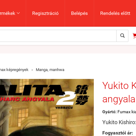
rmékek
Regisztráció
Belépés
Rendelés előtt


max képregények
»
Manga, manhwa
Yukito K
angyala
Gyártó:
Fumax ki
Yukito Kishiro
Fogyasztói ár: