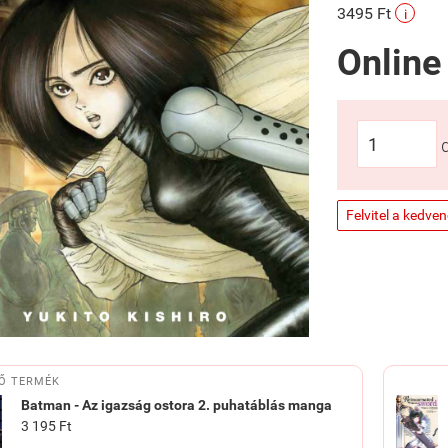
3495 Ft
i
Online
Felvitel a kedve
Ő TERMÉK
Batman - Az igazság ostora 2. puhatáblás manga
3 195 Ft