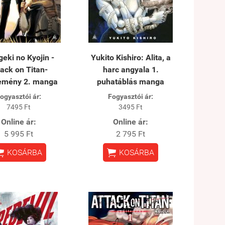
geki no Kyojin -
Yukito Kishiro: Alita, a
tack on Titan-
harc angyala 1.
emény 2. manga
puhatáblás manga
ogyasztói ár:
Fogyasztói ár:
7495 Ft
3495 Ft
Online ár:
Online ár:
5 995 Ft
2 795 Ft


KOSÁRBA
KOSÁRBA