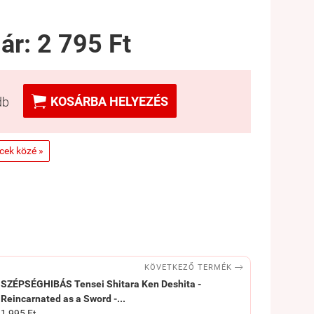
 ár:
2 795 Ft

KOSÁRBA HELYEZÉS
db
ncek közé »

KÖVETKEZŐ TERMÉK
SZÉPSÉGHIBÁS Tensei Shitara Ken Deshita -
Reincarnated as a Sword -...
1 995 Ft