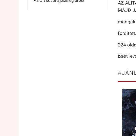
Az Ön kosara jelenleg üres!
AZ ALIT
MAJD J
mangaka
fordítot
224 olda
ISBN 97
AJÁN