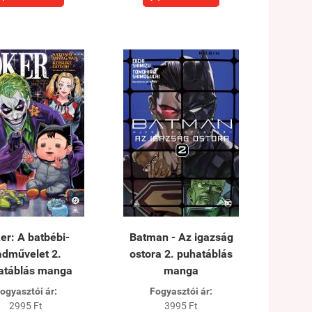
er: A batbébi-
Batman - Az igazság
adművelet 2.
ostora 2. puhatáblás
atáblás manga
manga
ogyasztói ár:
Fogyasztói ár:
2995 Ft
3995 Ft