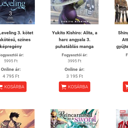
Leveling 3. kötet
Yukito Kishiro: Alita, a
Shin
kötésű, színes
harc angyala 3.
At
képregény
puhatáblás manga
gyűjt
ogyasztói ár:
Fogyasztói ár:
F
5995 Ft
3995 Ft
Online ár:
Online ár:
4 795 Ft
3 195 Ft


KOSÁRBA
KOSÁRBA