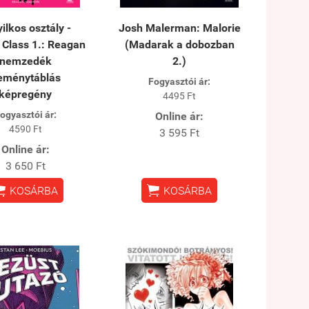
ilkos osztály -
Josh Malerman: Malorie
 Class 1.: Reagan
(Madarak a dobozban
nemzedék
2.)
eménytáblás
Fogyasztói ár:
képregény
4495 Ft
ogyasztói ár:
Online ár:
4590 Ft
3 595 Ft
Online ár:
3 650 Ft


KOSÁRBA
KOSÁRBA