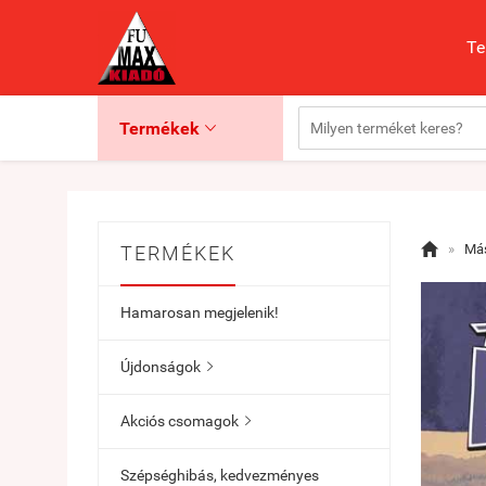
Te
Termékek


»
Más
TERMÉKEK
Hamarosan megjelenik!
Újdonságok

Akciós csomagok

Szépséghibás, kedvezményes