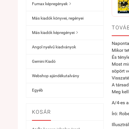
Fumax képregények

Más kiadók könyvei, regényei
TOVÁB
Más kiadók képregényei

Naponta 
Angol nyelvű kiadványok
Mikor te
És tényl
Gemini Kiadó
Most min
söpört v
Webshop ajándékutalvány
Visszaté
A társad
Egyéb
Meg kell
A/4-es a
KOSÁR
Író: Rob
Illusztrá