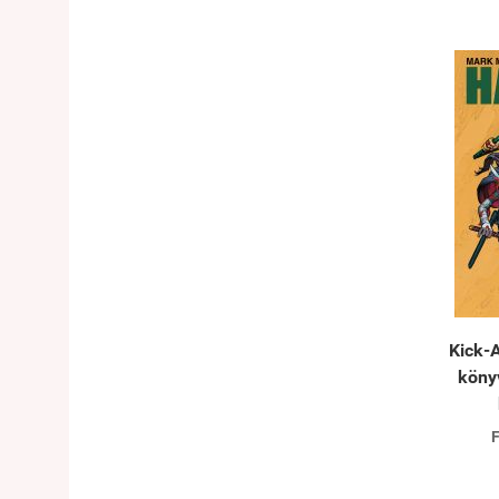
Kick-A
köny
F