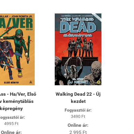
ss - Ha/Ver, Első
Walking Dead 22 - Új
v keménytáblás
kezdet
képregény
Fogyasztói ár:
3490 Ft
ogyasztói ár:
4995 Ft
Online ár:
Online ár:
2 995 Ft