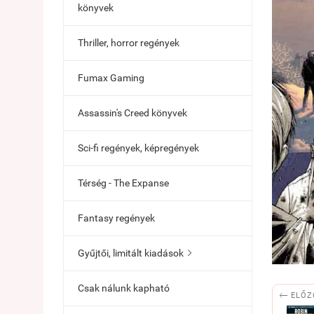
könyvek
Thriller, horror regények
Fumax Gaming
Assassin's Creed könyvek
Sci-fi regények, képregények
Térség - The Expanse
Fantasy regények
Gyűjtői, limitált kiadások

Csak nálunk kapható

ELŐZ