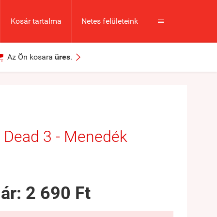
Kosár tartalma
Netes felületeink



Az Ön kosara
üres
.
 Dead 3 - Menedék
 ár:
2 690 Ft