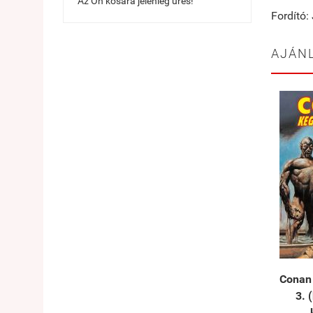
Az Ön kosara jelenleg üres!
Fordító:
AJÁN
Conan 
3. 