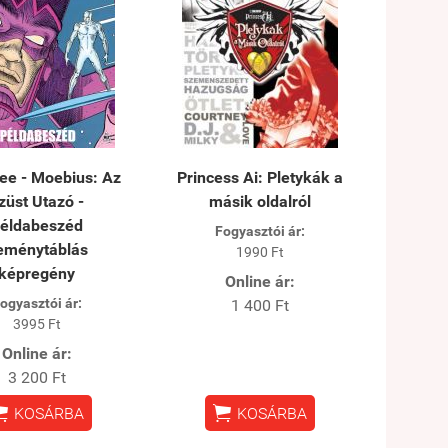
ee - Moebius: Az
Princess Ai: Pletykák a
züst Utazó -
másik oldalról
éldabeszéd
Fogyasztói ár:
eménytáblás
1990 Ft
képregény
Online ár:
ogyasztói ár:
1 400 Ft
3995 Ft
Online ár:
3 200 Ft


KOSÁRBA
KOSÁRBA