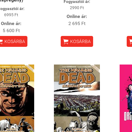
Fogyasztói ár:
2990 Ft
ogyasztói ár:
6995 Ft
Online ár:
Online ár:
2 695 Ft
5 600 Ft


KOSÁRBA
KOSÁRBA