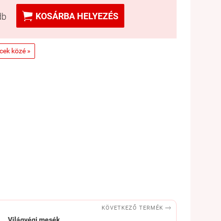

KOSÁRBA HELYEZÉS
db
ncek közé »

KÖVETKEZŐ TERMÉK
Világvégi mesék