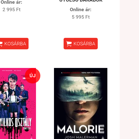
Online ár:
2 995 Ft
Online ár:
5 995 Ft


KOSÁRBA
KOSÁRBA
ÚJ