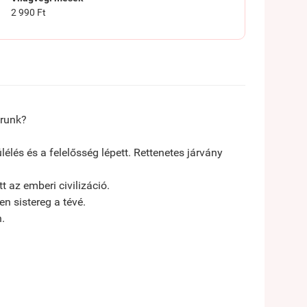
2 990 Ft
arunk?
élés és a felelősség lépett. Rettenetes járvány
 az emberi civilizáció.
n sistereg a tévé.
n.