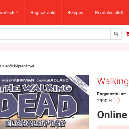
rmékek
Regisztráció
Belépés
Rendelés előtt


 kiadók képregényei
Walking
Fogyasztói ár:
2990 Ft
i
Online