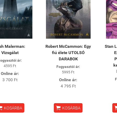
sh Malerman:
Robert McCammon: Egy
Stan L
Vizsgálat
fiú élete UTOLSÓ
E
DARABOK
P
ogyasztói ár:
k
4595 Ft
Fogyasztói ár:
5995 Ft
Online ár:
F
3 700 Ft
Online ár:
4 795 Ft


KOSÁRBA
KOSÁRBA