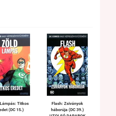
 Lámpás: Titkos
Flash: Zsiványok
edet (DC 15.)
háborúja (DC 39.)
UTOLSÓ DARABOK