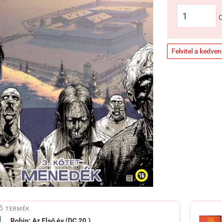
Felvitel a kedve
Ő TERMÉK
Robin: Az Első év (DC 20.)