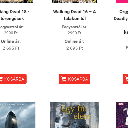
king Dead 18 -
​Walking Dead 16 – A
Orgy
tórengések
falakon túl
Deadly
ogyasztói ár:
Fogyasztói ár:
k
2990 Ft
2990 Ft
Online ár:
Online ár:
F
2 695 Ft
2 695 Ft


KOSÁRBA
KOSÁRBA