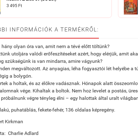
3 495 Ft
BI INFORMÁCIÓK A TERMÉKRŐL:
hány olyan óra van, amit nem a tévé előtt töltünk?
ttünk utoljára valódi erőfeszítéseket azért, hogy elérjük, amit ak
eg szükségünk is van mindarra, amire vágyunk?
den megváltozott. Az anyagias, léha fogyasztói lét helyébe a túl
égig a bolygón.
rtek a holtak, és az élőkre vadásznak. Hónapok alatt összeomlott
alomnak vége. Kihaltak a boltok. Nem hoz levelet a postás, ürese
 próbálnunk végre tényleg élni – egy halottak által uralt világba
lakú, puhatáblás, fekete-fehér, 136 oldalas képregény.
ert Kirkman
lta: Charlie Adlard