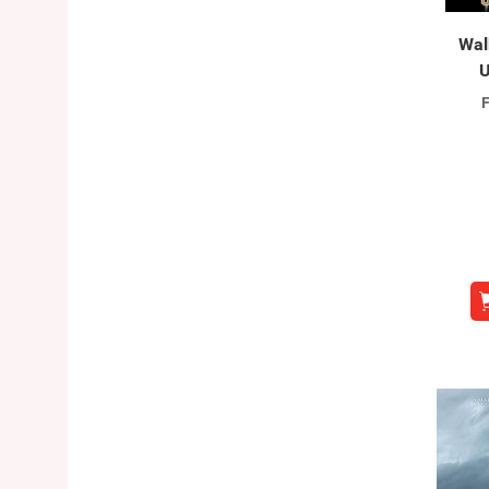
Wal
U
F