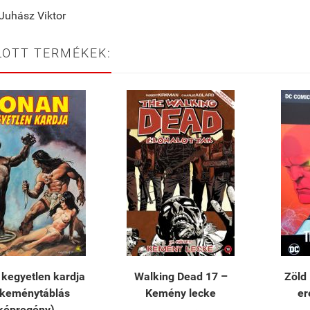
 Juhász Viktor
LOTT TERMÉKEK:
kegyetlen kardja
​Walking Dead 17 –
Zöld
(keménytáblás
Kemény lecke
er
képregény)