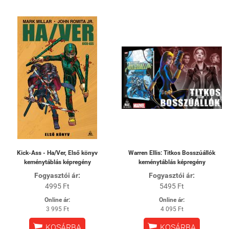
Kick-Ass - Ha/Ver, Első könyv
Warren Ellis: Titkos Bosszúállók
keménytáblás képregény
keménytáblás képregény
Fogyasztói ár:
Fogyasztói ár:
4995 Ft
5495 Ft
Online ár:
Online ár:
3 995 Ft
4 095 Ft


KOSÁRBA
KOSÁRBA