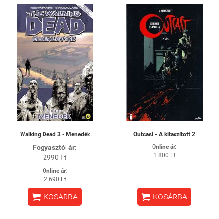
Walking Dead 3 - Menedék
Outcast - A kitaszított 2
Fogyasztói ár:
Online ár:
1 800 Ft
2990 Ft
Online ár:
2 690 Ft


KOSÁRBA
KOSÁRBA