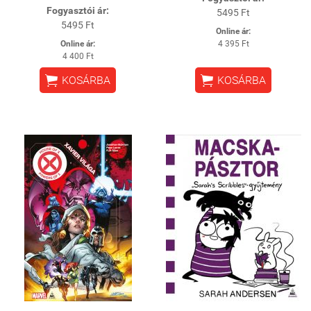
Fogyasztói ár:
5495 Ft
5495 Ft
Online ár:
Online ár:
4 395 Ft
4 400 Ft


KOSÁRBA
KOSÁRBA