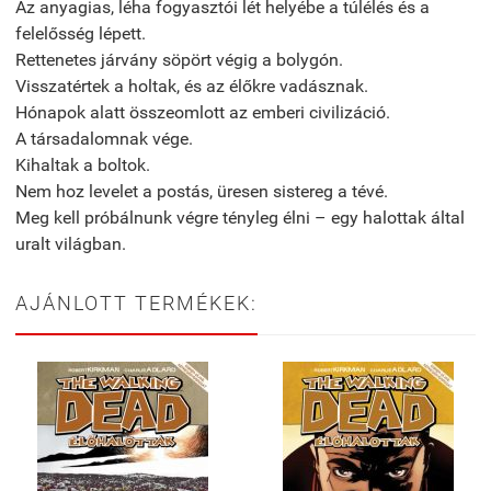
Az anyagias, léha fogyasztói lét helyébe a túlélés és a
felelősség lépett.
Rettenetes járvány söpört végig a bolygón.
Visszatértek a holtak, és az élőkre vadásznak.
Hónapok alatt összeomlott az emberi civilizáció.
A társadalomnak vége.
Kihaltak a boltok.
Nem hoz levelet a postás, üresen sistereg a tévé.
Meg kell próbálnunk végre tényleg élni – egy halottak által
uralt világban.
AJÁNLOTT TERMÉKEK: