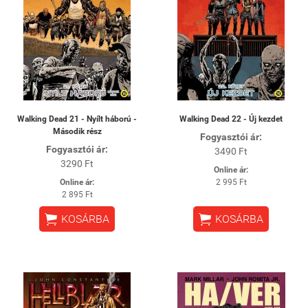
Walking Dead 21 - Nyílt háború -
Walking Dead 22 - Új kezdet
Második rész
Fogyasztói ár:
Fogyasztói ár:
3490 Ft
3290 Ft
Online ár:
Online ár:
2 995 Ft
2 895 Ft


KOSÁRBA
KOSÁRBA