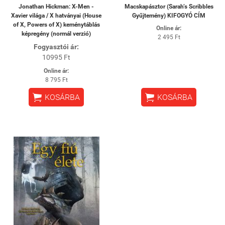
Jonathan Hickman: X-Men -
Macskapásztor (Sarah’s Scribbles
Xavier világa / X hatványai (House
Gyűjtemény) KIFOGYÓ CÍM
of X, Powers of X) keménytáblás
Online ár:
képregény (normál verzió)
2 495 Ft
Fogyasztói ár:
10995 Ft
Online ár:
8 795 Ft


KOSÁRBA
KOSÁRBA