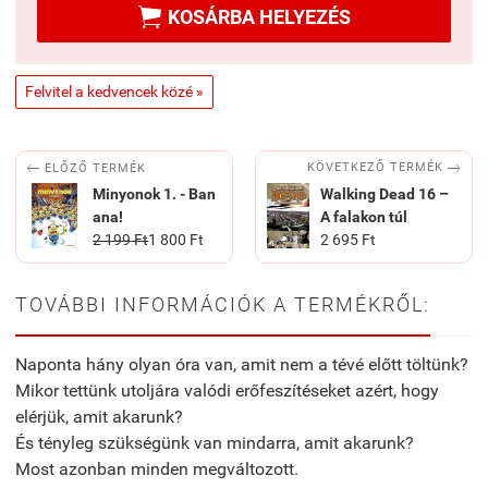

KOSÁRBA HELYEZÉS
Felvitel a kedvencek közé »


KÖVETKEZŐ TERMÉK
ELŐZŐ TERMÉK
Minyonok 1. - Ban
​Walking Dead 16 –
ana!
A falakon túl
2 199 Ft
1 800 Ft
2 695 Ft
TOVÁBBI INFORMÁCIÓK A TERMÉKRŐL:
Naponta hány olyan óra van, amit nem a tévé előtt töltünk?
Mikor tettünk utoljára valódi erőfeszítéseket azért, hogy
elérjük, amit akarunk?
És tényleg szükségünk van mindarra, amit akarunk?
Most azonban minden megváltozott.