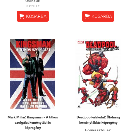
Online ár:
3 650 Ft


KOSÁRBA
KOSÁRBA
Mark Millar: Kingsman - A titkos
Deadpool-alakulat: Ölőhang
szolgálat keménytáblás
keménytáblás képregény
képregény
Fogyasztói ár: