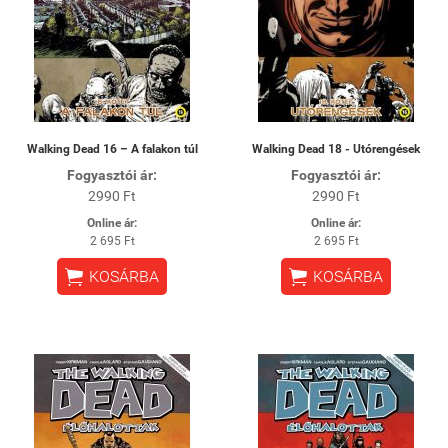
​Walking Dead 16 – A falakon túl
Walking Dead 18 - Utórengések
Fogyasztói ár:
Fogyasztói ár:
2990 Ft
2990 Ft
Online ár:
Online ár:
2 695 Ft
2 695 Ft


KOSÁRBA
KOSÁRBA