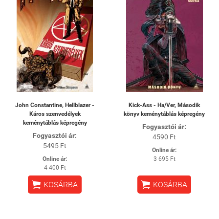
John Constantine, Hellblazer -
Kick-Ass - Ha/Ver, Második
Káros szenvedélyek
könyv keménytáblás képregény
keménytáblás képregény
Fogyasztói ár:
Fogyasztói ár:
4590 Ft
5495 Ft
Online ár:
Online ár:
3 695 Ft
4 400 Ft


KOSÁRBA
KOSÁRBA