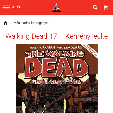


MENÜ

»
Más kiadók képregényei
​Walking Dead 17 – Kemény lecke