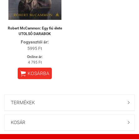
Robert McCammon: Egy fiú élete
UTOLSÓ DARABOK
Fogyasztói ár:
5995 Ft
Online ár:
4 795 Ft

KOSÁRBA
TERMÉKEK

KOSÁR
