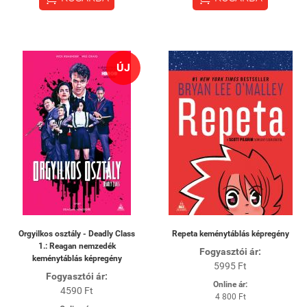
ÚJ
Orgyilkos osztály - Deadly Class
Repeta keménytáblás képregény
1.: Reagan nemzedék
Fogyasztói ár:
keménytáblás képregény
5995 Ft
Fogyasztói ár:
Online ár:
4590 Ft
4 800 Ft