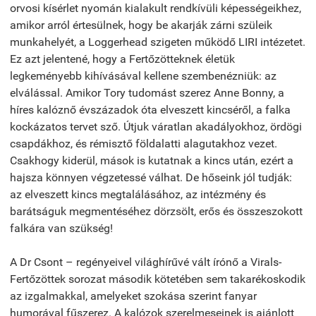
orvosi kísérlet nyomán kialakult rendkívüli képességeikhez,
amikor arról értesülnek, hogy be akarják zárni szüleik
munkahelyét, a Loggerhead szigeten működő LIRI intézetet.
Ez azt jelentené, hogy a Fertőzötteknek életük
legkeményebb kihívásával kellene szembenézniük: az
elválással. Amikor Tory tudomást szerez Anne Bonny, a
híres kalóznő évszázadok óta elveszett kincséről, a falka
kockázatos tervet sző. Útjuk váratlan akadályokhoz, ördögi
csapdákhoz, és rémisztő földalatti alagutakhoz vezet.
Csakhogy kiderül, mások is kutatnak a kincs után, ezért a
hajsza könnyen végzetessé válhat. De hőseink jól tudják:
az elveszett kincs megtalálásához, az intézmény és
barátságuk megmentéséhez dörzsölt, erős és összeszokott
falkára van szükség!
A Dr Csont – regényeivel világhírűvé vált írónő a Virals-
Fertőzöttek sorozat második kötetében sem takarékoskodik
az izgalmakkal, amelyeket szokása szerint fanyar
humorával fűszerez. A kalózok szerelmeseinek is ajánlott