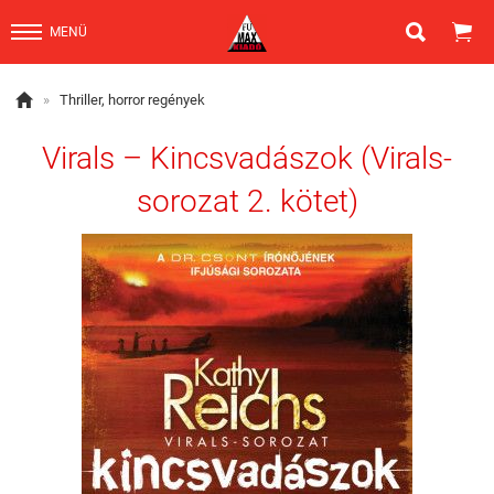


MENÜ

»
Thriller, horror regények
Virals – Kincsvadászok (Virals-
sorozat 2. kötet)