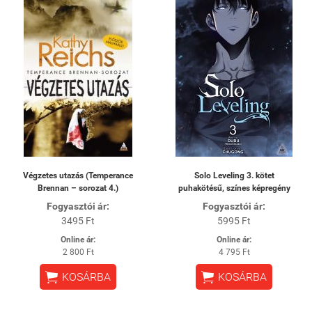
Végzetes utazás (Temperance
Solo Leveling 3. kötet
Brennan – sorozat 4.)
puhakötésű, színes képregény
Fogyasztói ár:
Fogyasztói ár:
3495 Ft
5995 Ft
Online ár:
Online ár:
2 800 Ft
4 795 Ft


KOSÁRBA
KOSÁRBA