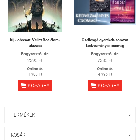
Kij Johnson: Vellitt Boe álom-
Csellengő gyerekek-sorozat
utazása
kedvezményes csomag
Fogyasztói ár:
Fogyasztói ár:
2395 Ft
7385 Ft
Online ár:
Online ár:
1 900 Ft
4 995 Ft


KOSÁRBA
KOSÁRBA
TERMÉKEK

KOSÁR
