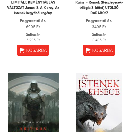
LIMITÁLT, KEMÉNYTÁBLÁS
Ruins – Romok (Részlegesek-
VÁLTOZAT James S. A. Corey: Az
trilógia 3. kötet) UTOLSÓ
istenek kegyéből regény
DARABOK!
Fogyasztói ár:
Fogyasztói ár:
6995 Ft
3495 Ft
Online ár:
Online ár:
6 295 Ft
3 495 Ft


KOSÁRBA
KOSÁRBA