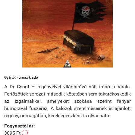
Gyártó:
Fumax kiadó
A Dr Csont – regényeivel világhírűvé vált írónő a Virals-
Fertőzöttek sorozat második kötetében sem takarékoskodik
az izgalmakkal, amelyeket szokása szerint fanyar
humorával fűszerez. A kalózok szerelmeseinek is ajánlott
regény, önmagában, kerek egészként is olvasható.
Fogyasztói ár:
3095 Ft
i