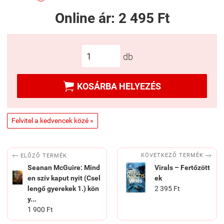
Online ár:
2 495 Ft
db

KOSÁRBA HELYEZÉS
Felvitel a kedvencek közé »


KÖVETKEZŐ TERMÉK
ELŐZŐ TERMÉK
Seanan McGuire: Mind
Virals – Fertőzött
en szív kaput nyit (Csel
ek
lengő gyerekek 1.) kön
2 395 Ft
y...
1 900 Ft