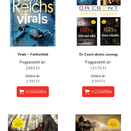
Virals – Fertőzöttek
Dr. Csont akciós csomag
Fogyasztói ár:
Fogyasztói ár:
2995 Ft
13175 Ft
Online ár:
Online ár:
2 395 Ft
8 995 Ft


KOSÁRBA
KOSÁRBA