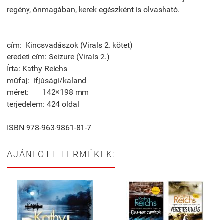
regény, önmagában, kerek egészként is olvasható.
cím: Kincsvadászok (Virals 2. kötet)
eredeti cím: Seizure (Virals 2.)
Írta: Kathy Reichs
műfaj: ifjúsági/kaland
méret: 142×198 mm
terjedelem: 424 oldal
ISBN 978-963-9861-81-7
AJÁNLOTT TERMÉKEK: