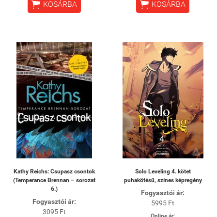


KOSÁRBA
KOSÁRBA
Kathy Reichs: Csupasz csontok
Solo Leveling 4. kötet
(Temperance Brennan – sorozat
puhakötésű, színes képregény
6.)
Fogyasztói ár:
Fogyasztói ár:
5995 Ft
3095 Ft
Online ár: