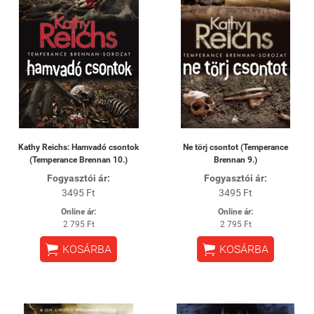
Kathy Reichs: Hamvadó csontok
Ne törj csontot (Temperance
(Temperance Brennan 10.)
Brennan 9.)
Fogyasztói ár:
Fogyasztói ár:
3495 Ft
3495 Ft
Online ár:
Online ár:
2 795 Ft
2 795 Ft


KOSÁRBA
KOSÁRBA