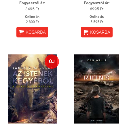
Fogyasztói ár:
Fogyasztói ár:
3495 Ft
6995 Ft
Online ár:
Online ár:
2 800 Ft
5 595 Ft


KOSÁRBA
KOSÁRBA
ÚJ