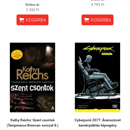
Online ár:
4 795 Ft
2 350 Ft


KOSÁRBA
KOSÁRBA
Kathy Reichs: Szent csontok
Cyberpunk 2077: Áramszünet
(Temperance Brennan-sorozat 8.)
keménytáblás képregény