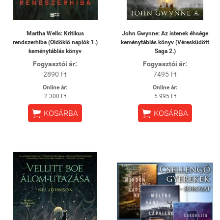
Martha Wells: Kritikus
John Gwynne: Az istenek éhsége
rendszerhiba (Öldöklő naplók 1.)
keménytáblás könyv (Véresküdött
keménytáblás könyv
Saga 2.)
Fogyasztói ár:
Fogyasztói ár:
2890 Ft
7495 Ft
Online ár:
Online ár:
2 300 Ft
5 995 Ft


KOSÁRBA
KOSÁRBA