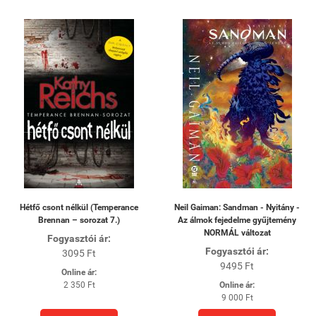
Hétfő csont nélkül (Temperance
Neil Gaiman: Sandman - Nyitány -
Brennan – sorozat 7.)
Az álmok fejedelme gyűjtemény
NORMÁL változat
Fogyasztói ár:
Fogyasztói ár:
3095 Ft
9495 Ft
Online ár:
2 350 Ft
Online ár:
9 000 Ft