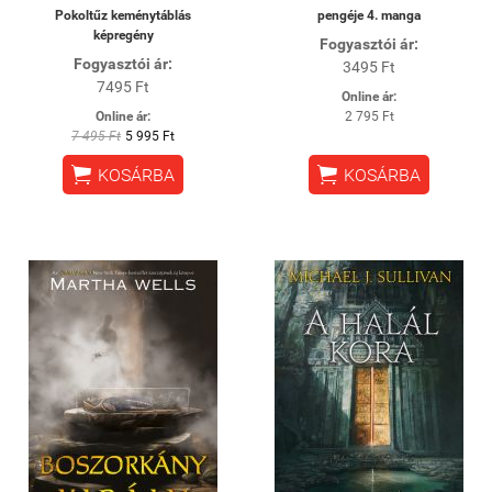
Pokoltűz keménytáblás
pengéje 4. manga
képregény
Fogyasztói ár:
Fogyasztói ár:
3495 Ft
7495 Ft
Online ár:
Online ár:
2 795 Ft
7 495 Ft
5 995 Ft


KOSÁRBA
KOSÁRBA