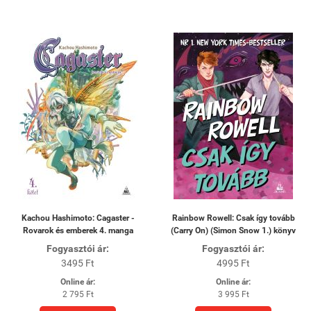
Kachou Hashimoto: Cagaster -
Rainbow Rowell: Csak így tovább
Rovarok és emberek 4. manga
(Carry On) (Simon Snow 1.) könyv
Fogyasztói ár:
Fogyasztói ár:
3495 Ft
4995 Ft
Online ár:
Online ár:
2 795 Ft
3 995 Ft