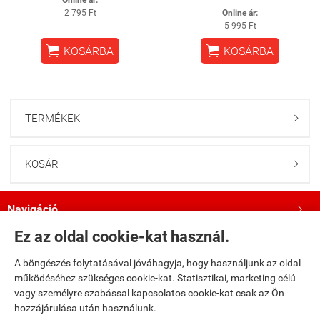
Online ár:
2 795 Ft
Online ár:
5 995 Ft


KOSÁRBA
KOSÁRBA
TERMÉKEK

KOSÁR

Navigáció

Ez az oldal cookie-kat használ.
Saját fiók

A böngészés folytatásával jóváhagyja, hogy használjunk az oldal
működéséhez szükséges cookie-kat. Statisztikai, marketing célú
Bemutatkozás

vagy személyre szabással kapcsolatos cookie-kat csak az Ön
hozzájárulása után használunk.