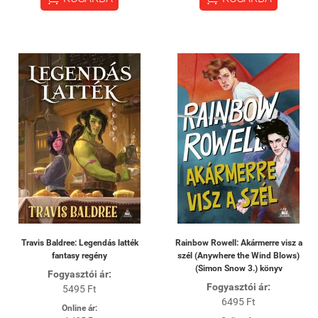
Travis Baldree: Legendás latték
Rainbow Rowell: Akármerre visz a
fantasy regény
szél (Anywhere the Wind Blows)
(Simon Snow 3.) könyv
Fogyasztói ár:
Fogyasztói ár:
5495 Ft
6495 Ft
Online ár: