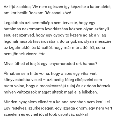
Az ifjú zsoldos, Viv nem egészen így képzelte a katonalétet,
amikor beállt Rackam Rétisasai közé.
Legalábbis azt semmiképp sem tervezte, hogy egy
hatalmas nekromanta levadászása közben olyan szörnyű
sérülést szenved, hogy egy gyógyító kezére adják a világ
legunalmasabb kisvárosában, Borongóban, olyan messzire
az izgalmaktól és társaitól, hogy már-már attól fél, soha
nem jönnek vissza érte.
Mivel ütheti el idejét egy lenyomorodott ork harcos?
Álmában sem hitte volna, hogy a sors egy viharvert
könyvesboltba vezeti – azt pedig főleg elképzelni sem
tudta volna, hogy a mocskosszájú tulaj és az ódon kötetek
milyen változások magját ültetik majd el a lelkében.
Minden nyugalom ellenére a kaland azonban nem kerüli el.
Egy rejtélyes, szürke idegen, egy izgága gnóm, egy nem várt
szerelem és egynél jóval több csontváz sokkal