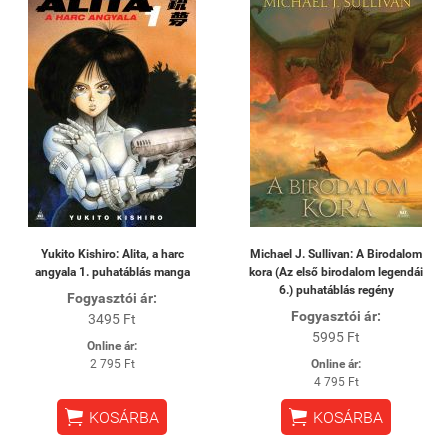
Yukito Kishiro: Alita, a harc
Michael J. Sullivan: A Birodalom
angyala 1. puhatáblás manga
kora (Az első birodalom legendái
6.) puhatáblás regény
Fogyasztói ár:
Fogyasztói ár:
3495 Ft
5995 Ft
Online ár:
2 795 Ft
Online ár:
4 795 Ft


KOSÁRBA
KOSÁRBA