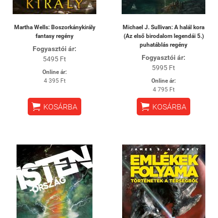
Martha Wells: Boszorkánykirály
Michael J. Sullivan: A halál kora
fantasy regény
(Az első birodalom legendái 5.)
puhatáblás regény
Fogyasztói ár:
Fogyasztói ár:
5495 Ft
5995 Ft
Online ár:
4 395 Ft
Online ár:
4 795 Ft


KOSÁRBA
KOSÁRBA