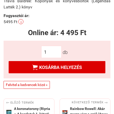
Travis Baldree: Koponyák és könyvesboltok (Legendás
Latték 2.) könyv
Fogyasztói ár:
5495 Ft
i
Online ár:
4 495 Ft
db

KOSÁRBA HELYEZÉS
Felvitel a kedvencek közé »


KÖVETKEZŐ TERMÉK
ELŐZŐ TERMÉK
A koronatorony (Riyria
Rainbow Rowell: Akár
– A kezdetek 1. kötet)
merre visz a szél (Anyw