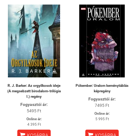
R. J. Barker: Az orgyilkosok ideje
Pókember: Uralom keménytáblás
(A megsebzett birodalom-trilógia
képregény
I.) regény
Fogyasztói ár:
Fogyasztói ár:
7495 Ft
5495 Ft
Online ár:
Online ár:
5 995 Ft
4 395 Ft


KOSÁRBA
KOSÁRBA