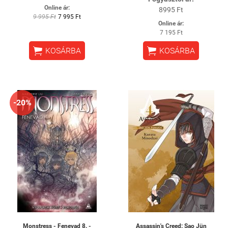
Online ár:
8995 Ft
9 995 Ft
7 995 Ft
Online ár:
7 195 Ft


KOSÁRBA
KOSÁRBA
-20%
Monstress - Fenevad 8. -
Assassin's Creed: Sao Jün