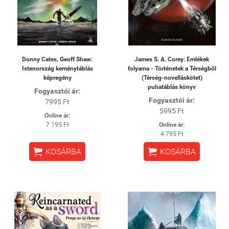
Donny Cates, Geoff Shaw:
James S. A. Corey: Emlékek
Istenország keménytáblás
folyama - Történetek a Térségből
képregény
(Térség-novelláskötet)
puhatáblás könyv
Fogyasztói ár:
Fogyasztói ár:
7995 Ft
5995 Ft
Online ár:
7 195 Ft
Online ár:
4 795 Ft


KOSÁRBA
KOSÁRBA