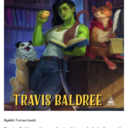
Gyártó:
Fumax kiadó