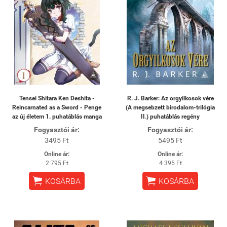
Tensei Shitara Ken Deshita -
R. J. Barker: Az orgyilkosok vére
Reincarnated as a Sword - Penge
(A megsebzett birodalom-trilógia
az új életem 1. puhatáblás manga
II.) puhatáblás regény
Fogyasztói ár:
Fogyasztói ár:
3495 Ft
5495 Ft
Online ár:
Online ár:
2 795 Ft
4 395 Ft


KOSÁRBA
KOSÁRBA