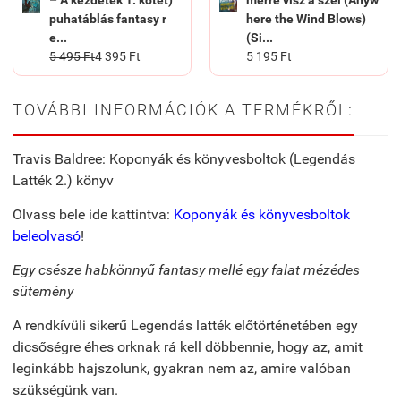
puhatáblás fantasy r
here the Wind Blows)
e...
(Si...
5 495 Ft
4 395 Ft
5 195 Ft
TOVÁBBI INFORMÁCIÓK A TERMÉKRŐL:
Travis Baldree: Koponyák és könyvesboltok (Legendás
Latték 2.) könyv
Olvass bele ide kattintva:
Koponyák és könyvesboltok
beleolvasó
!
Egy csésze habkönnyű fantasy mellé egy falat mézédes
sütemény
A rendkívüli sikerű Legendás latték előtörténetében egy
dicsőségre éhes orknak rá kell döbbennie, hogy az, amit
leginkább hajszolunk, gyakran nem az, amire valóban
szükségünk van.