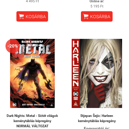
4 495 Ft
Online ár:
5 195 Ft


KOSÁRBA
KOSÁRBA
-20%
Dark Nights: Metal - Sötét világok
Stjepan Šejic: Harleen
keménytáblás képregény
keménytáblás képregény
NORMÁL VÁLTOZAT
Fogyasztói ár: