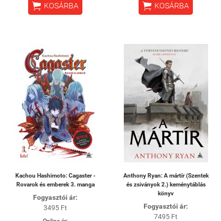


KOSÁRBA
KOSÁRBA
Kachou Hashimoto: Cagaster -
Anthony Ryan: A mártír (Szentek
Rovarok és emberek 3. manga
és zsiványok 2.) keménytáblás
könyv
Fogyasztói ár:
Fogyasztói ár:
3495 Ft
7495 Ft