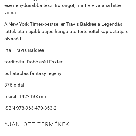
eseménydúsabbá teszi Borongót, mint Viv valaha hitte
volna.
A New York Times-bestseller Travis Baldree a Legendás
latték után újabb bájos hangulatú történettel kápráztatja el
olvasóit.
írta: Travis Baldree
fordította: Dobószéli Eszter
puhatáblás fantasy regény
376 oldal
méret: 142×198 mm
ISBN 978-963-470-353-2
AJÁNLOTT TERMÉKEK: