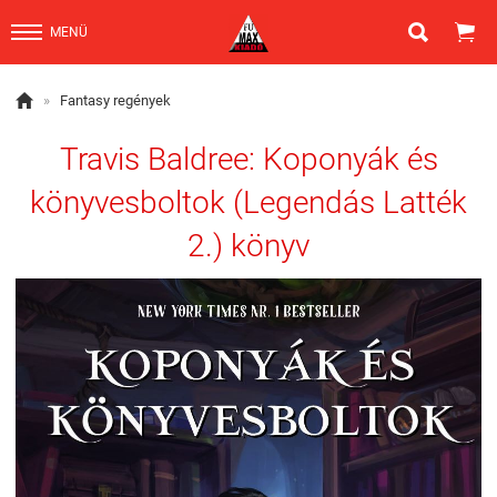


MENÜ

»
Fantasy regények
Travis Baldree: Koponyák és
könyvesboltok (Legendás Latték
2.) könyv