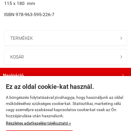
115 x 180 mm
ISBN 978-963-595-226-7
TERMÉKEK

KOSÁR

Navigáció

Ez az oldal cookie-kat használ.
Saját fiók

A böngészés folytatásával jóváhagyja, hogy használjunk az oldal
működéséhez szükséges cookie-kat. Statisztikai, marketing célú
Bemutatkozás

vagy személyre szabással kapcsolatos cookie-kat csak az Ön
hozzájárulása után használunk.
Kövess minket a Facebookon!

Részletes adatkezelési tájékoztató »