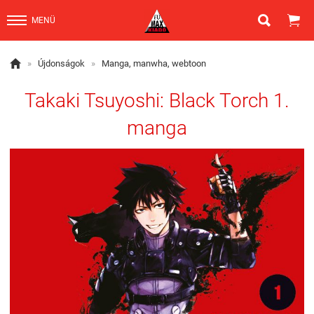


MENÜ

»
Újdonságok
»
Manga, manwha, webtoon
Takaki Tsuyoshi: Black Torch 1.
manga