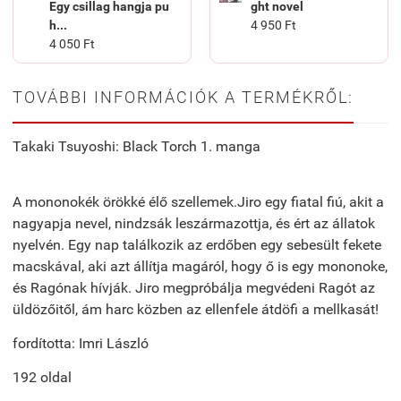
Egy csillag hangja pu
ght novel
h...
4 950 Ft
4 050 Ft
TOVÁBBI INFORMÁCIÓK A TERMÉKRŐL:
Takaki Tsuyoshi: Black Torch 1. manga
A mononokék örökké élő szellemek.Jiro egy fiatal fiú, akit a
nagyapja nevel, nindzsák leszármazottja, és ért az állatok
nyelvén. Egy nap találkozik az erdőben egy sebesült fekete
macskával, aki azt állítja magáról, hogy ő is egy mononoke,
és Ragónak hívják. Jiro megpróbálja megvédeni Ragót az
üldözőitől, ám harc közben az ellenfele átdöfi a mellkasát!
fordította: Imri László
192 oldal