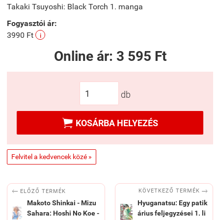
Takaki Tsuyoshi: Black Torch 1. manga
Fogyasztói ár:
3990 Ft
i
Online ár:
3 595 Ft
db

KOSÁRBA HELYEZÉS
Felvitel a kedvencek közé »


KÖVETKEZŐ TERMÉK
ELŐZŐ TERMÉK
Makoto Shinkai - Mizu
Hyuganatsu: Egy patik
Sahara: Hoshi No Koe -
árius feljegyzései 1. li