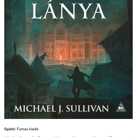
Gyártó:
Fumax kiadó