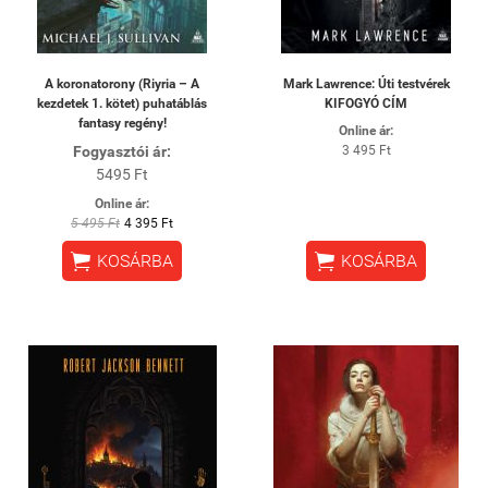
A koronatorony (Riyria – A
Mark Lawrence: Úti testvérek
kezdetek 1. kötet) puhatáblás
KIFOGYÓ CÍM
fantasy regény!
Online ár:
Fogyasztói ár:
3 495 Ft
5495 Ft
Online ár:
5 495 Ft
4 395 Ft


KOSÁRBA
KOSÁRBA