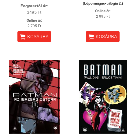
(Lőpormágus-trilógia 2.)
Fogyasztói ár:
Online ár:
3495 Ft
2 995 Ft
Online ár:
2 795 Ft


KOSÁRBA
KOSÁRBA