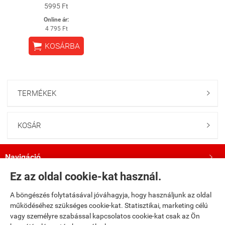
5995 Ft
Online ár:
4 795 Ft

KOSÁRBA
TERMÉKEK

KOSÁR

Navigáció

Ez az oldal cookie-kat használ.
Saját fiók

A böngészés folytatásával jóváhagyja, hogy használjunk az oldal
működéséhez szükséges cookie-kat. Statisztikai, marketing célú
Bemutatkozás

vagy személyre szabással kapcsolatos cookie-kat csak az Ön