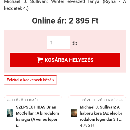
Michael J. Sullivan: Winter elveszett lánya (Riyria - A
kezdetek 4.)
Online ár:
2 895 Ft
db

KOSÁRBA HELYEZÉS
Felvitel a kedvencek közé »


KÖVETKEZŐ TERMÉK
ELŐZŐ TERMÉK
SZÉPSÉGHIBÁS Brian
Michael J. Sullivan: A
McClellan: A birodalom
háború kora (Az első bi
haragja (A vér és lőpor
rodalom legendái 3.) ...
i...
4 795 Ft