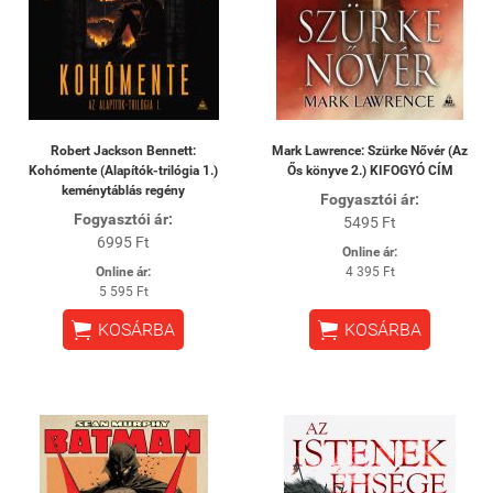
Robert Jackson Bennett:
Mark Lawrence: Szürke Nővér (Az
Kohómente (Alapítók-trilógia 1.)
Ős könyve 2.) KIFOGYÓ CÍM
keménytáblás regény
Fogyasztói ár:
Fogyasztói ár:
5495 Ft
6995 Ft
Online ár:
Online ár:
4 395 Ft
5 595 Ft


KOSÁRBA
KOSÁRBA