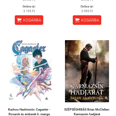
Online ár:
Online ár:
3 195 Ft
3 995 Ft


KOSÁRBA
KOSÁRBA
Kachou Hashimoto: Cagaster -
SZÉPSÉGHIBÁS Brian McClellan:
Rovarok és emberek 6. manga
Karmazsin hadjárat