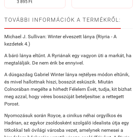
3 895 Ft
TOVÁBBI INFORMÁCIÓK A TERMÉKRŐL:
Michael J. Sullivan: Winter elveszett lánya (Riyria - A
kezdetek 4.)
A báró lánya eltűnt. A Ryriának egy vagyon üti a markát, ha
megtalálják. De nem érik be ennyivel.
A dúsgazdag Gabriel Winter lánya rejtélyes módon eltűnik,
és mivel hallottnak hiszi, bosszút esküszik. Miután
Colnorában megélte a hírhedt Félelem Évét, tudja, kit bízhat
meg azzal, hogy véres bosszúját beteljesítse: a rettegett
Porost.
Nyomozásuk során Royce, a cinikus néhai orgyilkos és
Hadrian, az egykor zsoldosként szolgáló idealista útja egy
titkokkal teli óvilági városba vezet, amelynek nemesei a