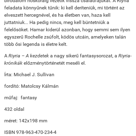
birodalom hőskoráig vezetik vissza családfájukat. A Riyria
feladata könnyűnek tűnik: ki kell deríteniük, mi történt az
elveszett hercegnével, és ha életben van, haza kell
juttatniuk... Ha pedig nincs, meg kell büntetniük a
felelősöket. Hamar kiderül azonban, hogy semmi sem ilyen
egyszerű Rochelle zsúfolt, ködös utcáin, amelyeken talán
több ősi legenda is életre kelt.
A
Riyria – A kezdetek
a nagy sikerű fantasysorozat, a
Riyria-
krónikák
előzménytörténetét meséli el.
Írta: Michael J. Sullivan
fordító: Matolcsy Kálmán
műfaj: fantasy
432 oldal
méret: 142x198 mm
ISBN
978-963-470-234-4