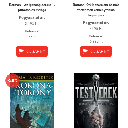
Batman - Az igazság ostora 1.
Batman: Őrült szerelem és más
puhatáblás manga
történetek keménytáblás
képregény
Fogyasztói ár:
Fogyasztói ár:
3495 Ft
7495 Ft
Online ár:
2 795 Ft
Online ár:
5 995 Ft


KOSÁRBA
KOSÁRBA
-20%