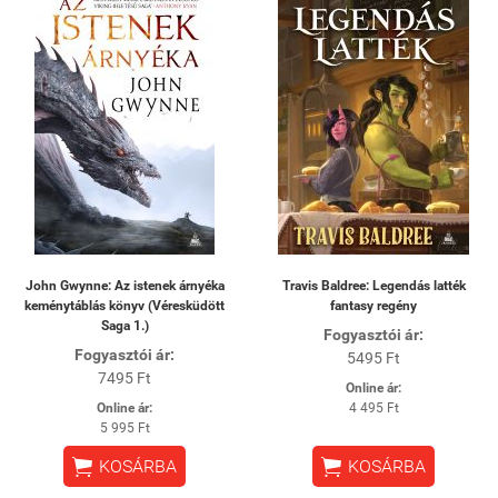
John Gwynne: Az istenek árnyéka
Travis Baldree: Legendás latték
keménytáblás könyv (Véresküdött
fantasy regény
Saga 1.)
Fogyasztói ár:
Fogyasztói ár:
5495 Ft
7495 Ft
Online ár:
Online ár:
4 495 Ft
5 995 Ft


KOSÁRBA
KOSÁRBA