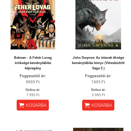
Batman - A Fehér Lovag
John Gwynne: Az istenek éhsége
öröksége keménytáblás
keménytáblás könyv (Véresküdött
képregény
Saga 2.)
Fogyasztói ár:
Fogyasztói ár:
9995 Ft
7495 Ft
Online ár:
Online ár:
7 995 Ft
5 995 Ft


KOSÁRBA
KOSÁRBA