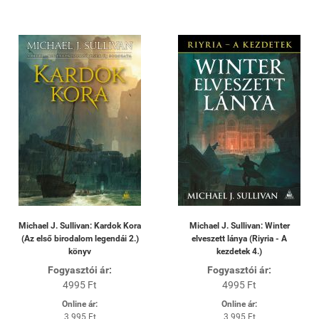
Michael J. Sullivan: Kardok Kora
Michael J. Sullivan: Winter
(Az első birodalom legendái 2.)
elveszett lánya (Riyria - A
könyv
kezdetek 4.)
Fogyasztói ár:
Fogyasztói ár:
4995 Ft
4995 Ft
Online ár:
Online ár:
3 995 Ft
3 995 Ft