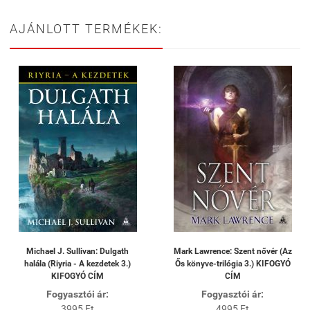
AJÁNLOTT TERMÉKEK:
Michael J. Sullivan: Dulgath
Mark Lawrence: Szent nővér (Az
halála (Riyria - A kezdetek 3.)
Ős könyve-trilógia 3.) KIFOGYÓ
KIFOGYÓ CÍM
CÍM
Fogyasztói ár:
Fogyasztói ár:
3995 Ft
4995 Ft