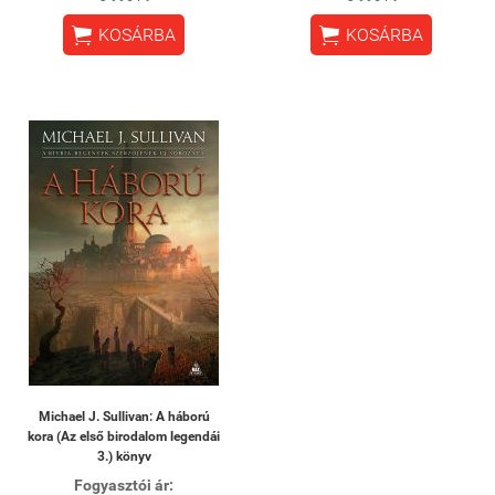


KOSÁRBA
KOSÁRBA
Michael J. Sullivan: A háború
kora (Az első birodalom legendái
3.) könyv
Fogyasztói ár: