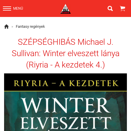


MENÜ

»
Fantasy regények
SZÉPSÉGHIBÁS Michael J.
Sullivan: Winter elveszett lánya
(Riyria - A kezdetek 4.)