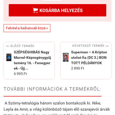

KOSÁRBA HELYEZÉS
Felvitel a kedvencek közé »


KÖVETKEZŐ TERMÉK
ELŐZŐ TERMÉK
SZÉPSÉGHIBÁS Nagy
Superman – A Kripton
Marvel-Képregénygyűj
utolsó fia (DC 3.) BON
temény 16. - Fenegyer
TOTT PÉLDÁNYOK
ek - Újj...
2 890 Ft
6 995 Ft
TOVÁBBI INFORMÁCIÓK A TERMÉKRŐL:
A Szörny-tetralógia három szálon bontakozik ki. Nike,
Leyla és Amir, a világ különbözõ tájain élõ szarajevói árvák