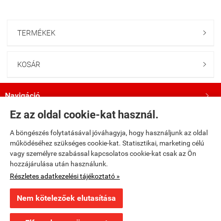
TERMÉKEK

KOSÁR

Navigáció

Ez az oldal cookie-kat használ.
Saját fiók

A böngészés folytatásával jóváhagyja, hogy használjunk az oldal
működéséhez szükséges cookie-kat. Statisztikai, marketing célú
Bemutatkozás

vagy személyre szabással kapcsolatos cookie-kat csak az Ön
hozzájárulása után használunk.
Kövess minket a Facebookon!

Részletes adatkezelési tájékoztató »
Nem kötelezőek elutasítása
fumax.hu -
Fumax Kft.
-
ÁSZF
-
Adatkezelési tájékoztató