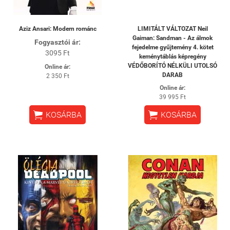
Aziz Ansari: Modern románc
LIMITÁLT VÁLTOZAT Neil
Gaiman: Sandman - Az álmok
Fogyasztói ár:
fejedelme gyűjtemény 4. kötet
3095 Ft
keménytáblás képregény
VÉDŐBORÍTÓ NÉLKÜLI UTOLSÓ
Online ár:
DARAB
2 350 Ft
Online ár:
39 995 Ft


KOSÁRBA
KOSÁRBA