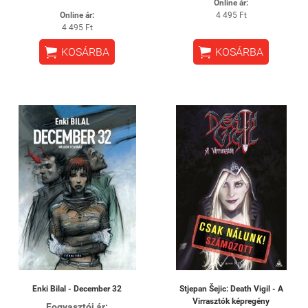
Online ár:
Online ár:
4 495 Ft
4 495 Ft


KOSÁRBA
KOSÁRBA
Enki Bilal - December 32
Stjepan Šejic: Death Vigil - A
Virrasztók képregény
Fogyasztói ár: