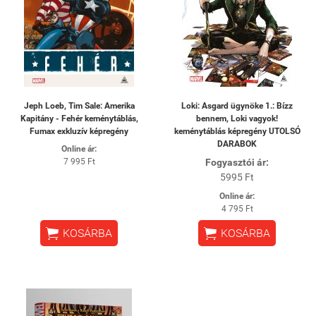
Jeph Loeb, Tim Sale: Amerika
Loki: Asgard ügynöke 1.: Bízz
Kapitány - Fehér keménytáblás,
bennem, Loki vagyok!
Fumax exkluzív képregény
keménytáblás képregény UTOLSÓ
DARABOK
Online ár:
7 995 Ft
Fogyasztói ár:
5995 Ft
Online ár:
4 795 Ft


KOSÁRBA
KOSÁRBA