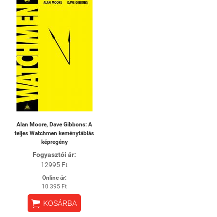
Alan Moore, Dave Gibbons: A
teljes Watchmen keménytáblás
képregény
Fogyasztói ár:
12995 Ft
Online ár:
10 395 Ft

KOSÁRBA