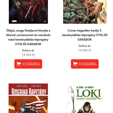
Ölégia, avagy Deadpool kinyírja a
Conan kegyetlen kardja 5.
Marvel-univerzumot és mindenki
keménytáblás képregény UTOLSÓ
mást keménytáblás képregény
DARABOK
UTOLSÓ DARABOK
Online ár:
Online ár:
14 995 Ft
14 995 Ft


KOSÁRBA
KOSÁRBA