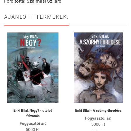
Fordította: Szalmási Szilárd
AJÁNLOTT TERMÉKEK:
Enki Bilal: Négy? - utolsó
Enki Bilal - A szörny ébredése
felvonás
Fogyasztói ár:
Fogyasztói ár:
5000 Ft
5000 Ft