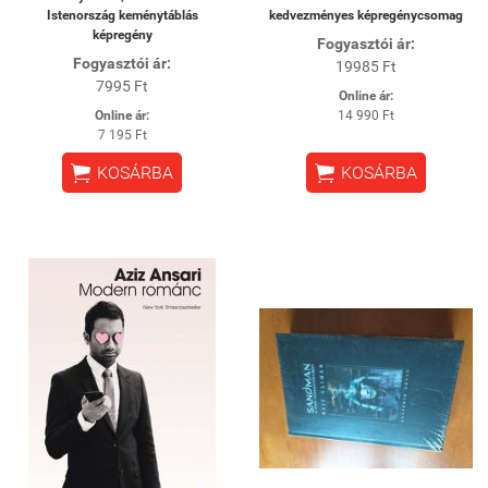
Istenország keménytáblás
kedvezményes képregénycsomag
képregény
Fogyasztói ár:
Fogyasztói ár:
19985 Ft
7995 Ft
Online ár:
Online ár:
14 990 Ft
7 195 Ft


KOSÁRBA
KOSÁRBA