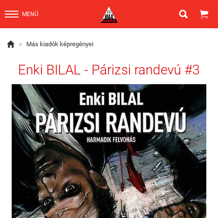


MENÜ

»
Más kiadók képregényei
Enki BILAL - Párizsi randevú #3