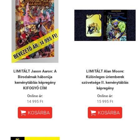
LIMITÁLT Jason Aaron: A
LIMITÁLT Alan Moore:
Birodalmak háborúja
Különleges úriemberek
keménytáblás képregény
szövetsége II. keménytáblás
KIFOGYÓ CÍM
képregény
Online ár:
Online ár:
14 995 Ft
15 995 Ft


KOSÁRBA
KOSÁRBA