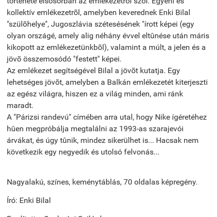
története elsõsorban az emlékezetrõl szól. Egyéni és
kollektív emlékezetrõl, amelyben keverednek Enki Bilal
"szülõhelye", Jugoszlávia szétesésének "írott képei (egy
olyan országé, amely alig néhány évvel eltûnése után máris
kikopott az emlékezetünkbõl), valamint a múlt, a jelen és a
jövõ összemosódó "festett" képei.
Az emlékezet segítségével Bilal a jövõt kutatja. Egy
lehetséges jövõt, amelyben a Balkán emlékezetét kiterjeszti
az egész világra, hiszen ez a világ minden, ami ránk
maradt.
A "Párizsi randevú" címében arra utal, hogy Nike ígéretéhez
hûen megpróbálja megtalálni az 1993-as szarajevói
árvákat, és úgy tûnik, mindez sikerülhet is... Hacsak nem
következik egy negyedik és utolsó felvonás...
Nagyalakú, színes, keménytáblás, 70 oldalas képregény.
Író: Enki Bilal