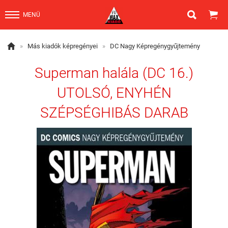


MENÜ

»
Más kiadók képregényei
»
DC Nagy Képregénygyűjtemény
Superman halála (DC 16.)
UTOLSÓ, ENYHÉN
SZÉPSÉGHIBÁS DARAB