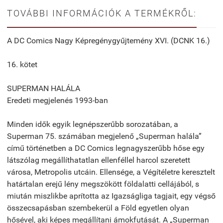
TOVÁBBI INFORMÁCIÓK A TERMÉKRŐL:
A DC Comics Nagy Képregénygyűjtemény XVI. (DCNK 16.)
16. kötet
SUPERMAN HALÁLA
Eredeti megjelenés 1993-ban
Minden idők egyik legnépszerűbb sorozatában, a
Superman 75. számában megjelenő „Superman halála”
című történetben a DC Comics legnagyszerűbb hőse egy
látszólag megállíthatatlan ellenféllel harcol szeretett
városa, Metropolis utcáin. Ellensége, a Végítéletre keresztelt
határtalan erejű lény megszökött földalatti cellájából, s
miután miszlikbe aprította az Igazságliga tagjait, egy végső
összecsapásban szembekerül a Föld egyetlen olyan
hősével, aki képes megállítani ámokfutását. A „Superman