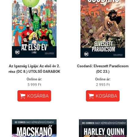
Az Igazság Ligája: Az első év 2.
Csodanő: ​Elveszett Paradicsom
rész (DC 8.) UTOLSÓ DARABOK
(DC 23.)
Online ár:
Online ár:
5 999 Ft
2 995 Ft


KOSÁRBA
KOSÁRBA