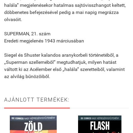
halála” megjelenésekor hatalmas sajtóvisszhangot keltett,
döbbenetes befejezésével pedig a mai napig megrázza
olvasóit.
SUPERMAN, 21. szám
Eredeti megjelenés 1943 márciusában
Siegel és Shuster kalandos aranykorbeli történetéből, a
„Superman szelleméből” megtudhatjuk, milyen hatást
váltott ki az Acélember első „halála” szeretteiből, valamint
az alvilág bűnözőiből.
AJÁNLOTT TERMÉKEK: