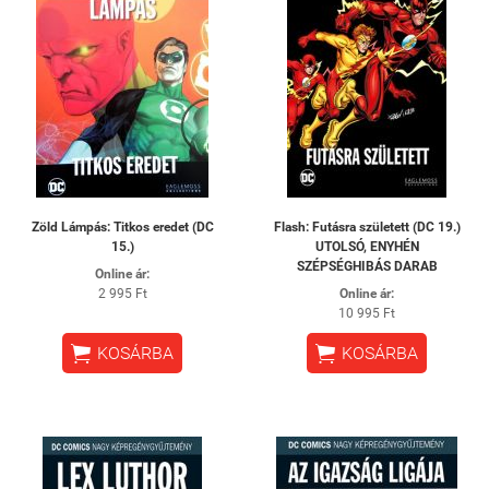
Zöld Lámpás: Titkos eredet (DC
Flash: ​Futásra született (DC 19.)
15.)
UTOLSÓ, ENYHÉN
SZÉPSÉGHIBÁS DARAB
Online ár:
2 995 Ft
Online ár:
10 995 Ft


KOSÁRBA
KOSÁRBA