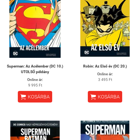
Superman: Az Acélember (DC 10.)
Robin: Az Első év (DC 20.)
UTOLSÓ példány
Online ár:
Online ár:
3 495 Ft
9 995 Ft


KOSÁRBA
KOSÁRBA