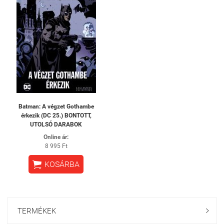
Batman: ​A végzet Gothambe
érkezik (DC 25.) BONTOTT,
UTOLSÓ DARABOK
Online ár:
8 995 Ft

KOSÁRBA
TERMÉKEK
