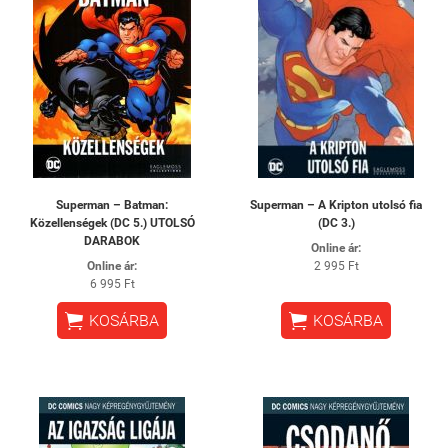
Superman – Batman:
Superman – A Kripton utolsó fia
Közellenségek (DC 5.) UTOLSÓ
(DC 3.)
DARABOK
Online ár:
Online ár:
2 995 Ft
6 995 Ft


KOSÁRBA
KOSÁRBA