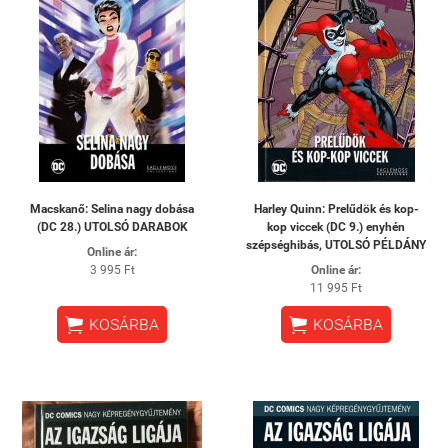
Macskanő: ​Selina nagy dobása
Harley Quinn: Prelűdök és kop-
(DC 28.) UTOLSÓ DARABOK
kop viccek (DC 9.) enyhén
szépséghibás, UTOLSÓ PÉLDÁNY
Online ár:
3 995 Ft
Online ár:
11 995 Ft


KOSÁRBA
KOSÁRBA