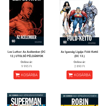
Lex Luthor: Az Acélember (DC
Az Igazság Ligája: Föld-Kettő
12.) UTOLSÓ PÉLDÁNYOK
(DC 13.)
Online ár:
Online ár:
9 995 Ft
2 890 Ft


KOSÁRBA
KOSÁRBA