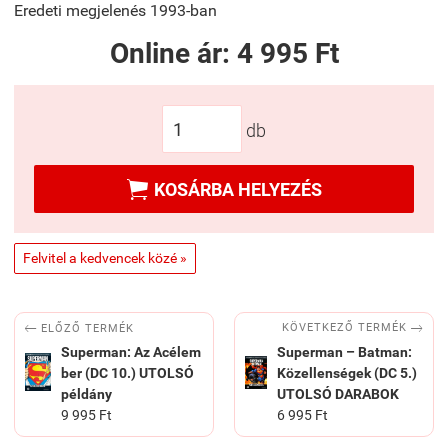
Eredeti megjelenés 1993-ban
Online ár:
4 995 Ft
db

KOSÁRBA HELYEZÉS
Felvitel a kedvencek közé »


KÖVETKEZŐ TERMÉK
ELŐZŐ TERMÉK
Superman: Az Acélem
Superman – Batman:
ber (DC 10.) UTOLSÓ
Közellenségek (DC 5.)
példány
UTOLSÓ DARABOK
9 995 Ft
6 995 Ft