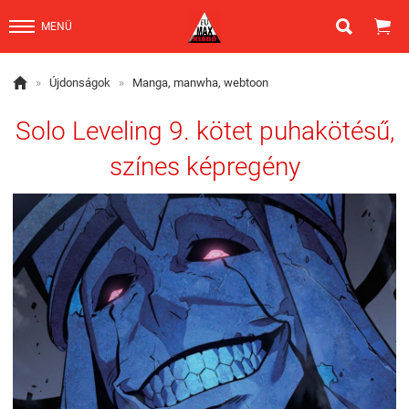


MENÜ

»
Újdonságok
»
Manga, manwha, webtoon
Solo Leveling 9. kötet puhakötésű,
színes képregény