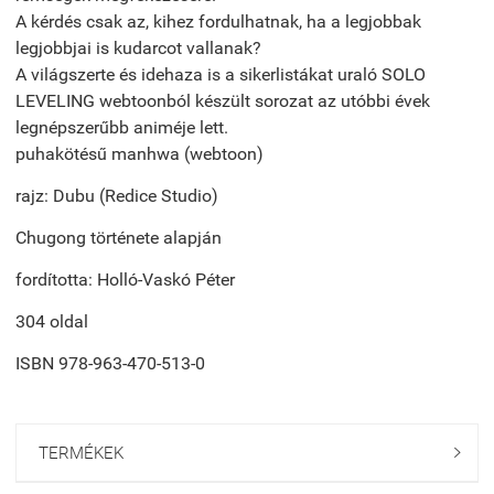
A kérdés csak az, kihez fordulhatnak, ha a legjobbak
legjobbjai is kudarcot vallanak?
A világszerte és idehaza is a sikerlistákat uraló SOLO
LEVELING webtoonból készült sorozat az utóbbi évek
legnépszerűbb animéje lett.
puhakötésű manhwa (webtoon)
rajz: Dubu (Redice Studio)
Chugong története alapján
fordította: Holló-Vaskó Péter
304 oldal
ISBN
978-963-470-513-0
TERMÉKEK
