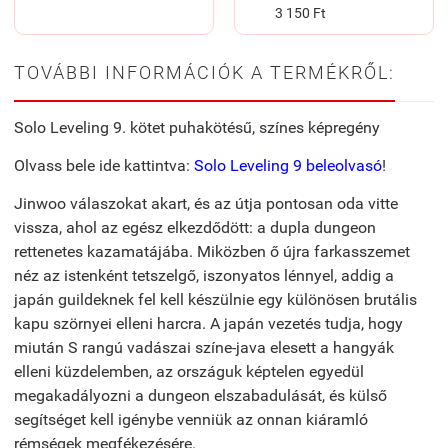
3 150 Ft
TOVÁBBI INFORMÁCIÓK A TERMÉKRŐL:
Solo Leveling 9. kötet puhakötésű, színes képregény
Olvass bele ide kattintva:
Solo Leveling 9 beleolvasó
!
Jinwoo válaszokat akart, és az útja pontosan oda vitte
vissza, ahol az egész elkezdődött: a dupla dungeon
rettenetes kazamatájába. Miközben ő újra farkasszemet
néz az istenként tetszelgő, iszonyatos lénnyel, addig a
japán guildeknek fel kell készülnie egy különösen brutális
kapu szörnyei elleni harcra. A japán vezetés tudja, hogy
miután S rangú vadászai színe-java elesett a hangyák
elleni küzdelemben, az országuk képtelen egyedül
megakadályozni a dungeon elszabadulását, és külső
segítséget kell igénybe venniük az onnan kiáramló
rémségek megfékezésére.