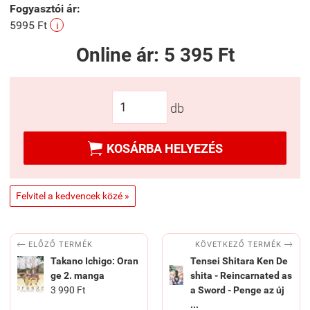
Fogyasztói ár:
5995 Ft
i
Online ár:
5 395 Ft
db

KOSÁRBA HELYEZÉS
Felvitel a kedvencek közé »


KÖVETKEZŐ TERMÉK
ELŐZŐ TERMÉK
Takano Ichigo: Oran
Tensei Shitara Ken De
ge 2. manga
shita - Reincarnated as
3 990 Ft
a Sword - Penge az új
...