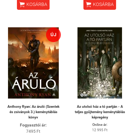


KOSÁRBA
KOSÁRBA
ÚJ
Anthony Ryan: Az áruló (Szentek
Az utolsó ház a tó partján - A
és zsiványok 3.) keménytáblás
teljes gyűjtemény keménytáblás
könyv
képregény
Fogyasztói ár:
Online ár:
12 995 Ft
7495 Ft