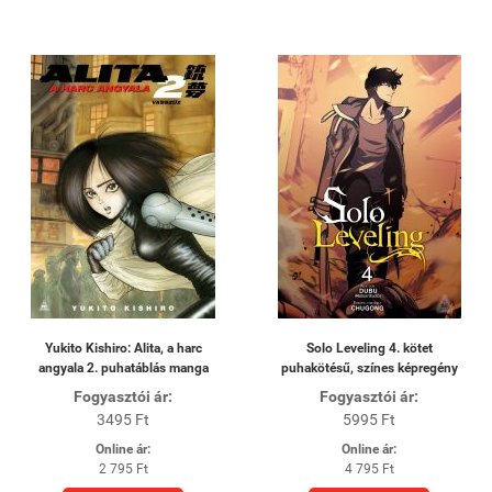
Yukito Kishiro: Alita, a harc
Solo Leveling 4. kötet
angyala 2. puhatáblás manga
puhakötésű, színes képregény
Fogyasztói ár:
Fogyasztói ár:
3495 Ft
5995 Ft
Online ár:
Online ár:
2 795 Ft
4 795 Ft