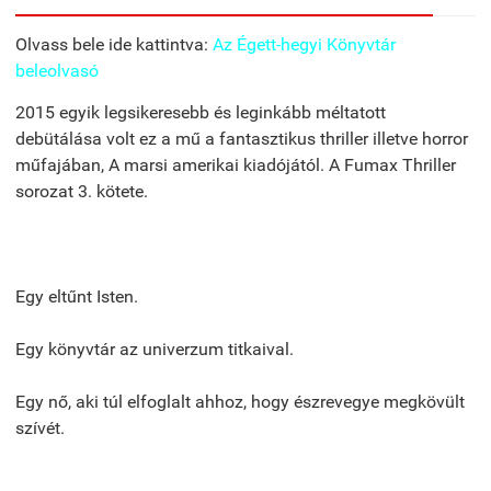
Olvass bele ide kattintva:
Az Égett-hegyi Könyvtár
beleolvasó
2015 egyik legsikeresebb és leginkább méltatott
debütálása volt ez a mű a fantasztikus thriller illetve horror
műfajában, A marsi amerikai kiadójától. A Fumax Thriller
sorozat 3. kötete.
Egy eltűnt Isten.
Egy könyvtár az univerzum titkaival.
Egy nő, aki túl elfoglalt ahhoz, hogy észrevegye megkövült
szívét.