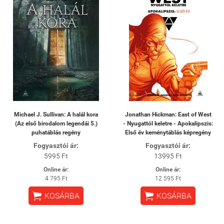
Michael J. Sullivan: A halál kora
Jonathan Hickman: East of West
(Az első birodalom legendái 5.)
- Nyugattól keletre - Apokalipszis:
puhatáblás regény
Első év keménytáblás képregény
Fogyasztói ár:
Fogyasztói ár:
5995 Ft
13995 Ft
Online ár:
Online ár:
4 795 Ft
12 595 Ft


KOSÁRBA
KOSÁRBA