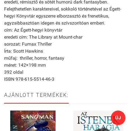
eredeti, rémisztő és sötét humorú dark fantasyben.
Felejthetetlen karaktereivel, sokkoló történetével az Égett-
hegyi Könyvtár egyszerre elborzasztó és frenetikus,
agyzsibbasztóan idegen és szívszorítóan emberi.
cím: Az Égett-hegyi könyvtár
eredeti cím: The Library at Mount-char
sorozat: Fumax Thriller
Írta: Scott Hawkins
műfaj: thriller, horror, fantasy
méret: 142×198 mm
392 oldal
ISBN 978-615-5514-46-3
AJÁNLOTT TERMÉKEK:
ÚJ