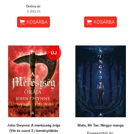
Online ár:
5 995 Ft


KOSÁRBA
KOSÁRBA
ÚJ
John Gwynne: A merészség órája
Mato, Mr Tan: Ningyo manga
(Vér és csont 3.) keménytáblás
Fogyasztói ár: