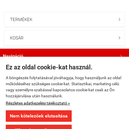
TERMÉKEK

KOSÁR

Navigáció

Ez az oldal cookie-kat használ.
Saját fiók

A böngészés folytatásával jóváhagyja, hogy használjunk az oldal
működéséhez szükséges cookie-kat. Statisztikai, marketing célú
Bemutatkozás

vagy személyre szabással kapcsolatos cookie-kat csak az Ön
hozzájárulása után használunk.
Kövess minket a Facebookon!

Részletes adatkezelési tájékoztató »
Nem kötelezőek elutasítása
fumax.hu -
Fumax Kft.
-
ÁSZF
-
Adatkezelési tájékoztató