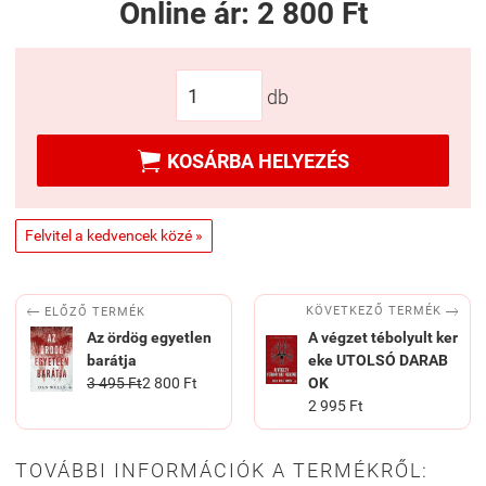
Online ár:
2 800 Ft
db

KOSÁRBA HELYEZÉS
Felvitel a kedvencek közé »


KÖVETKEZŐ TERMÉK
ELŐZŐ TERMÉK
Az ördög egyetlen
A végzet tébolyult ker
barátja
eke UTOLSÓ DARAB
3 495 Ft
2 800 Ft
OK
2 995 Ft
TOVÁBBI INFORMÁCIÓK A TERMÉKRŐL: