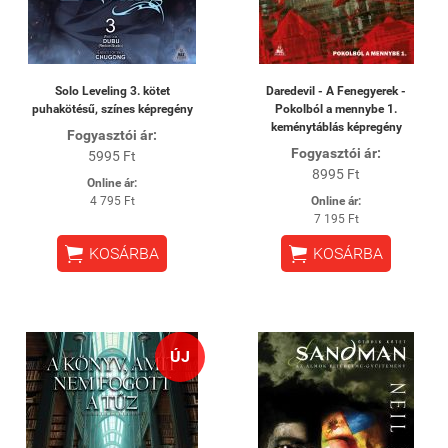
Solo Leveling 3. kötet
Daredevil - A Fenegyerek -
puhakötésű, színes képregény
Pokolból a mennybe 1.
keménytáblás képregény
Fogyasztói ár:
Fogyasztói ár:
5995 Ft
8995 Ft
Online ár:
4 795 Ft
Online ár:
7 195 Ft


KOSÁRBA
KOSÁRBA
ÚJ