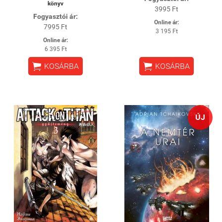
könyv
3995 Ft
Fogyasztói ár:
Online ár:
7995 Ft
3 195 Ft
Online ár:
6 395 Ft


KOSÁRBA
KOSÁRBA
ÚJ