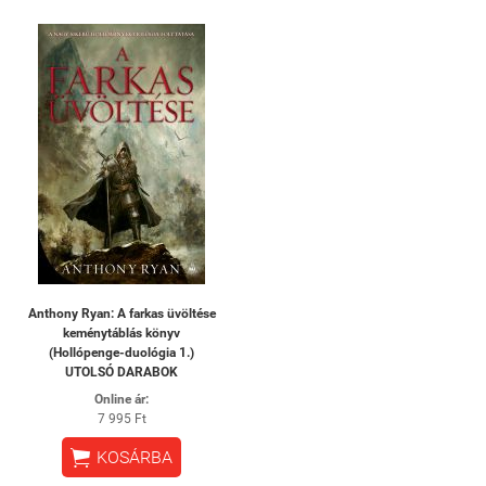
Anthony Ryan: A farkas üvöltése
keménytáblás könyv
(Hollópenge-duológia 1.)
UTOLSÓ DARABOK
Online ár:
7 995 Ft

KOSÁRBA