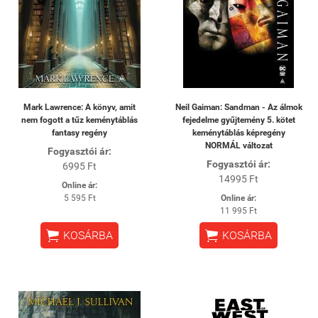
Mark Lawrence: A könyv, amit
Neil Gaiman: Sandman - Az álmok
nem fogott a tűz keménytáblás
fejedelme gyűjtemény 5. kötet
fantasy regény
keménytáblás képregény
NORMÁL változat
Fogyasztói ár:
Fogyasztói ár:
6995 Ft
14995 Ft
Online ár:
5 595 Ft
Online ár:
11 995 Ft


KOSÁRBA
KOSÁRBA