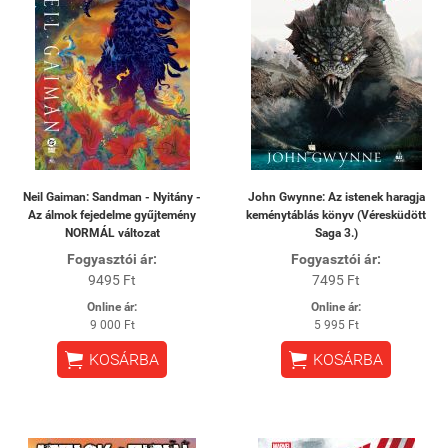
Neil Gaiman: Sandman - Nyitány -
John Gwynne: Az istenek haragja
Az álmok fejedelme gyűjtemény
keménytáblás könyv (Véresküdött
NORMÁL változat
Saga 3.)
Fogyasztói ár:
Fogyasztói ár:
9495 Ft
7495 Ft
Online ár:
Online ár:
9 000 Ft
5 995 Ft


KOSÁRBA
KOSÁRBA