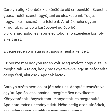
Carolyn alig különbözik a körülötte élő emberektől. Szereti a
guacamolét, szeret rágyújtani és steaket enni. Tudja,
hogyan kell használni a telefont. A ruhák néha ugyan
kifognak rajta, de a karácsonyi pulóverből,
biciklisnadrágból és lábmelegítőből álló szerelése komoly
sikert arat.
Elvégre régen ő maga is átlagos amerikaiként élt.
Ez persze már nagyon régen volt. Még azelőtt, hogy a szülei
meghaltak. Azelőtt, hogy más gyerekekkel együtt befogadta
őt egy férfi, akit csak Apának hívtak.
Carolyn azóta nem sokat járt odakint. Adoptált testvéreivel
együtt Apa ősi szokásainak megfelelően nevelkedtek:
Könyvtárának könyveit tanulmányozták, és megtanulták
Apa hatalmának néhány titkát. Néha pedig azon tűnődtek,
kegyetlen tanáruk titokban nem maga Isten-e.