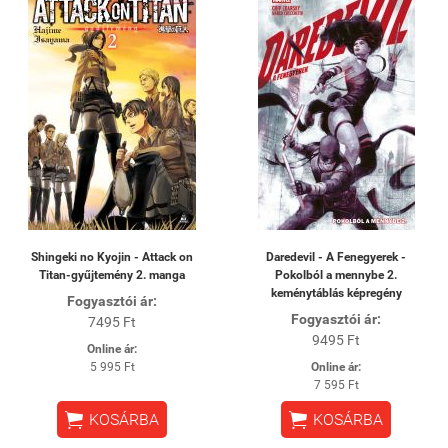
Shingeki no Kyojin - Attack on
Daredevil - A Fenegyerek -
Titan-gyűjtemény 2. manga
Pokolból a mennybe 2.
keménytáblás képregény
Fogyasztói ár:
Fogyasztói ár:
7495 Ft
9495 Ft
Online ár:
5 995 Ft
Online ár:
7 595 Ft


KOSÁRBA
KOSÁRBA