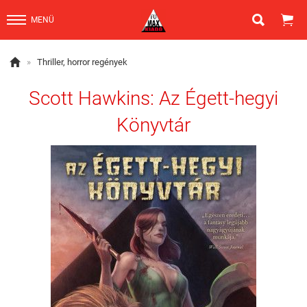


MENÜ

»
Thriller, horror regények
Scott Hawkins: Az Égett-hegyi
Könyvtár