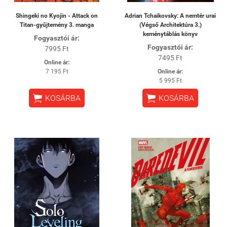
Shingeki no Kyojin - Attack on
Adrian Tchaikovsky: A nemtér urai
Titan-gyűjtemény 3. manga
(Végső Architektúra 3.)
keménytáblás könyv
Fogyasztói ár:
Fogyasztói ár:
7995 Ft
7495 Ft
Online ár:
7 195 Ft
Online ár:
5 995 Ft


KOSÁRBA
KOSÁRBA