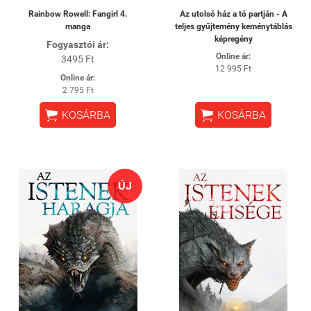
Rainbow Rowell: Fangirl 4.
Az utolsó ház a tó partján - A
manga
teljes gyűjtemény keménytáblás
képregény
Fogyasztói ár:
Online ár:
3495 Ft
12 995 Ft
Online ár:
2 795 Ft


KOSÁRBA
KOSÁRBA
ÚJ