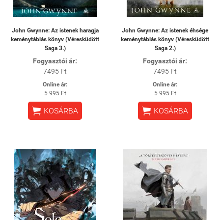
John Gwynne: Az istenek haragja
John Gwynne: Az istenek éhsége
keménytáblás könyv (Véresküdött
keménytáblás könyv (Véresküdött
Saga 3.)
Saga 2.)
Fogyasztói ár:
Fogyasztói ár:
7495 Ft
7495 Ft
Online ár:
Online ár:
5 995 Ft
5 995 Ft


KOSÁRBA
KOSÁRBA