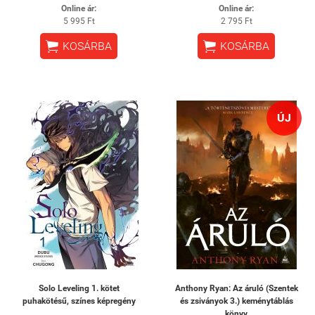
Online ár:
Online ár:
5 995 Ft
2 795 Ft


KOSÁRBA
KOSÁRBA
ÚJ
Solo Leveling 1. kötet
Anthony Ryan: Az áruló (Szentek
puhakötésű, színes képregény
és zsiványok 3.) keménytáblás
könyv