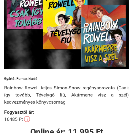
Gyártó:
Fumax kiadó
Rainbow Rowell teljes Simon-Snow regénysorozata (Csak
így tovább, Tévelygő fiú, Akármerre visz a szél)
kedvezményes könyvcsomag
Fogyasztói ár:
16485 Ft
i
Online ár:
11 995 Ft