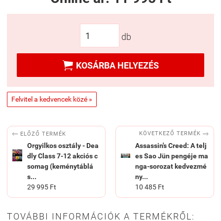
db

KOSÁRBA HELYEZÉS
Felvitel a kedvencek közé »


KÖVETKEZŐ TERMÉK
ELŐZŐ TERMÉK
Orgyilkos osztály - Dea
Assassin's Creed: A telj
dly Class 7-12 akciós c
es Sao Jün pengéje ma
somag (keménytáblá
nga-sorozat kedvezmé
s...
ny...
29 995 Ft
10 485 Ft
TOVÁBBI INFORMÁCIÓK A TERMÉKRŐL: