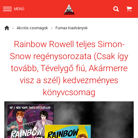


MENÜ

»
Akciós csomagok
»
Fumax kiadványok
Rainbow Rowell teljes Simon-
Snow regénysorozata (Csak így
tovább, Tévelygő fiú, Akármerre
visz a szél) kedvezményes
könyvcsomag