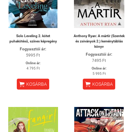
Solo Leveling 2. kötet
Anthony Ryan: A mártír (Szentek
puhakötésű, színes képregény
és zsiványok 2.) keménytáblás
könyv
Fogyasztói ár:
Fogyasztói ár:
5995 Ft
7495 Ft
Online ár:
4 795 Ft
Online ár:
5 995 Ft


KOSÁRBA
KOSÁRBA