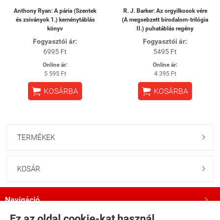
Anthony Ryan: A pária (Szentek
R. J. Barker: Az orgyilkosok vére
és zsiványok 1.) keménytáblás
(A megsebzett birodalom-trilógia
könyv
II.) puhatáblás regény
Fogyasztói ár:
Fogyasztói ár:
6995 Ft
5495 Ft
Online ár:
Online ár:
5 595 Ft
4 395 Ft


KOSÁRBA
KOSÁRBA
TERMÉKEK

KOSÁR

Navigáció

Ez az oldal cookie-kat használ.