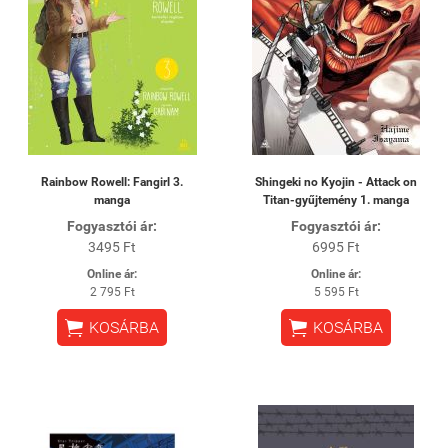
Rainbow Rowell: Fangirl 3.
Shingeki no Kyojin - Attack on
manga
Titan-gyűjtemény 1. manga
Fogyasztói ár:
Fogyasztói ár:
3495 Ft
6995 Ft
Online ár:
Online ár:
2 795 Ft
5 595 Ft


KOSÁRBA
KOSÁRBA