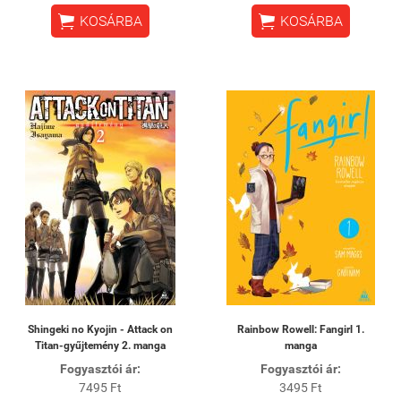


KOSÁRBA
KOSÁRBA
Shingeki no Kyojin - Attack on
Rainbow Rowell: Fangirl 1.
Titan-gyűjtemény 2. manga
manga
Fogyasztói ár:
Fogyasztói ár:
7495 Ft
3495 Ft