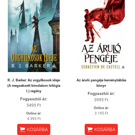
R. J. Barker: Az orgyilkosok ideje
Az áruló pengéje keménytáblás
(A megsebzett birodalom-trilógia
könyv
I.) regény
Fogyasztói ár:
Fogyasztói ár:
3995 Ft
5495 Ft
Online ár:
Online ár:
3 195 Ft
4 395 Ft


KOSÁRBA
KOSÁRBA