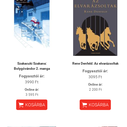
Szakacuki Szakana:
Rene Denfeld: Az elvarázsoltak
Bolygóvándor 2. manga
Fogyasztói ár:
Fogyasztói ár:
3095 Ft
3990 Ft
Online ár:
Online ár:
2 200 Ft
3 595 Ft


KOSÁRBA
KOSÁRBA