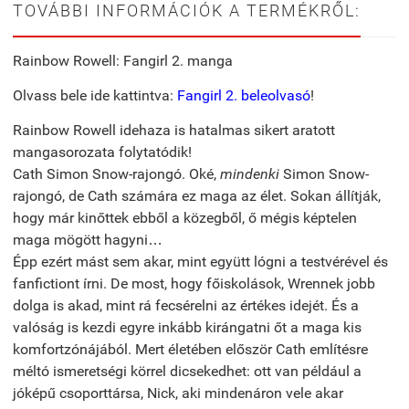
TOVÁBBI INFORMÁCIÓK A TERMÉKRŐL:
Rainbow Rowell: Fangirl 2. manga
Olvass bele ide kattintva:
Fangirl 2. beleolvasó
!
Rainbow Rowell idehaza is hatalmas sikert aratott
mangasorozata folytatódik!
Cath Simon Snow-rajongó. Oké,
mindenki
Simon Snow-
rajongó, de Cath számára ez maga az élet. Sokan állítják,
hogy már kinőttek ebből a közegből, ő mégis képtelen
maga mögött hagyni…
Épp ezért mást sem akar, mint együtt lógni a testvérével és
fanfictiont írni. De most, hogy főiskolások, Wrennek jobb
dolga is akad, mint rá fecsérelni az értékes idejét. És a
valóság is kezdi egyre inkább kirángatni őt a maga kis
komfort­zónájából. Mert életében először Cath említésre
méltó ismeretségi körrel dicsekedhet: ott van például a
jóképű csoporttársa, Nick, aki mindenáron vele akar