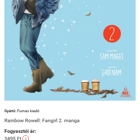
Gyártó:
Fumax kiadó
Rainbow Rowell: Fangirl 2. manga
Fogyasztói ár:
3495 Ft
i