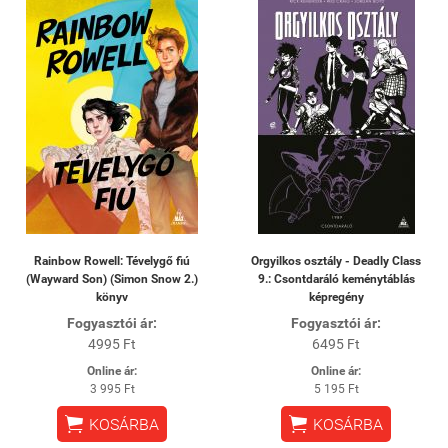
Rainbow Rowell: Tévelygő fiú
Orgyilkos osztály - Deadly Class
(Wayward Son) (Simon Snow 2.)
9.: Csontdaráló keménytáblás
könyv
képregény
Fogyasztói ár:
Fogyasztói ár:
4995 Ft
6495 Ft
Online ár:
Online ár:
3 995 Ft
5 195 Ft


KOSÁRBA
KOSÁRBA