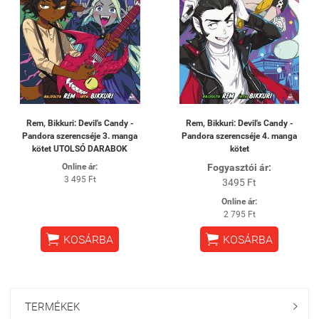
Rem, Bikkuri: Devil's Candy -
Rem, Bikkuri: Devil's Candy -
Pandora szerencséje 3. manga
Pandora szerencséje 4. manga
kötet UTOLSÓ DARABOK
kötet
Online ár:
Fogyasztói ár:
3 495 Ft
3495 Ft
Online ár:
2 795 Ft


KOSÁRBA
KOSÁRBA
TERMÉKEK
