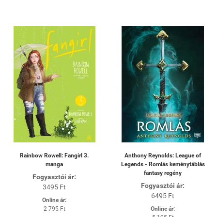
Rainbow Rowell: Fangirl 3.
Anthony Reynolds: League of
manga
Legends - Romlás keménytáblás
fantasy regény
Fogyasztói ár:
Fogyasztói ár:
3495 Ft
6495 Ft
Online ár:
2 795 Ft
Online ár: