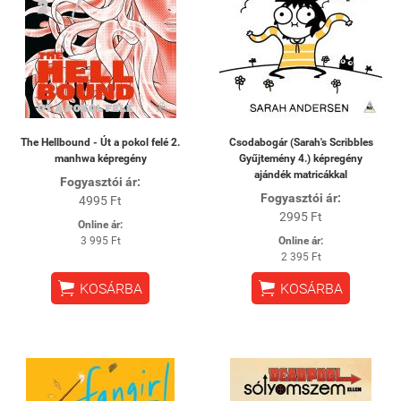
The Hellbound - Út a pokol felé 2.
Csodabogár (Sarah's Scribbles
manhwa képregény
Gyűjtemény 4.) képregény
ajándék matricákkal
Fogyasztói ár:
Fogyasztói ár:
4995 Ft
2995 Ft
Online ár:
3 995 Ft
Online ár:
2 395 Ft


KOSÁRBA
KOSÁRBA