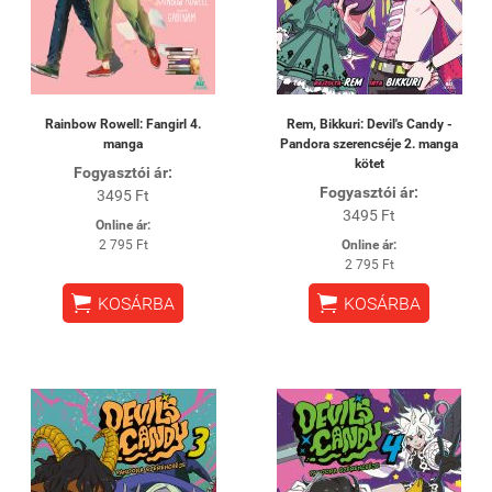
Rainbow Rowell: Fangirl 4.
Rem, Bikkuri: Devil's Candy -
manga
Pandora szerencséje 2. manga
kötet
Fogyasztói ár:
Fogyasztói ár:
3495 Ft
3495 Ft
Online ár:
2 795 Ft
Online ár:
2 795 Ft


KOSÁRBA
KOSÁRBA