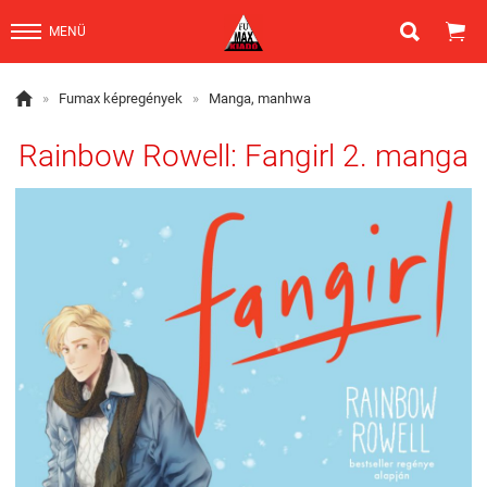


MENÜ

»
Fumax képregények
»
Manga, manhwa
Rainbow Rowell: Fangirl 2. manga