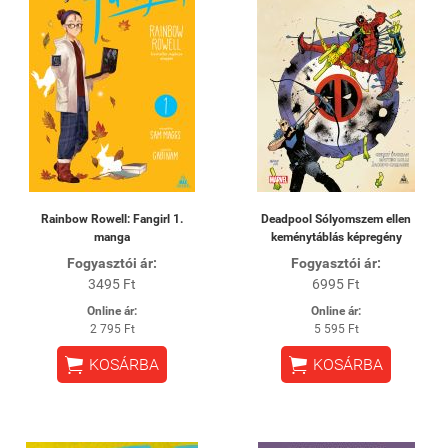
Rainbow Rowell: Fangirl 1.
Deadpool Sólyomszem ellen
manga
keménytáblás képregény
Fogyasztói ár:
Fogyasztói ár:
3495 Ft
6995 Ft
Online ár:
Online ár:
2 795 Ft
5 595 Ft


KOSÁRBA
KOSÁRBA