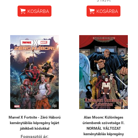
5 195 Ft


KOSÁRBA
KOSÁRBA
Marvel X Fortnite - Zéró Háború
Alan Moore: Különleges
keménytáblás képregény lejárt
úriemberek szövetsége II.
játékbeli kódokkal
NORMÁL VÁLTOZAT
keménytáblás képregény
Fogyasztói ár: