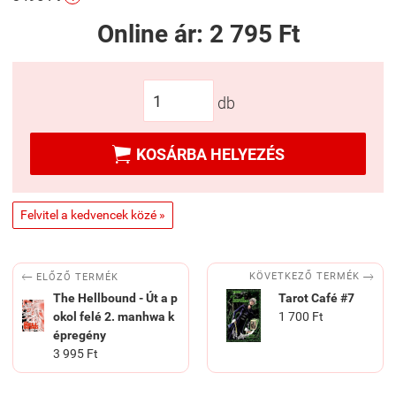
Online ár:
2 795 Ft
db

KOSÁRBA HELYEZÉS
Felvitel a kedvencek közé »


KÖVETKEZŐ TERMÉK
ELŐZŐ TERMÉK
The Hellbound - Út a p
Tarot Café #7
okol felé 2. manhwa k
1 700 Ft
épregény
3 995 Ft