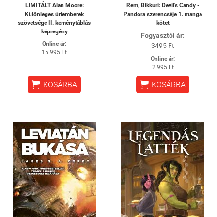
LIMITÁLT Alan Moore:
Rem, Bikkuri: Devil's Candy -
Különleges úriemberek
Pandora szerencséje 1. manga
szövetsége II. keménytáblás
kötet
képregény
Fogyasztói ár:
Online ár:
3495 Ft
15 995 Ft
Online ár:
2 995 Ft


KOSÁRBA
KOSÁRBA