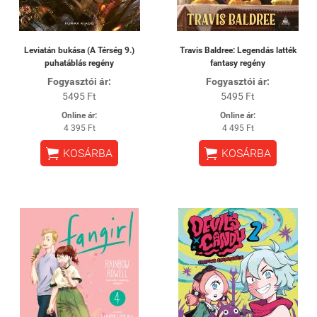
Leviatán bukása (A Térség 9.)
Travis Baldree: Legendás latték
puhatáblás regény
fantasy regény
Fogyasztói ár:
Fogyasztói ár:
5495 Ft
5495 Ft
Online ár:
Online ár:
4 395 Ft
4 495 Ft


KOSÁRBA
KOSÁRBA