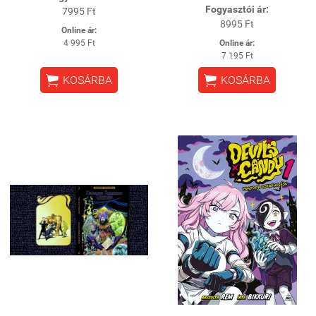
Fogyasztói ár:
7995 Ft
8995 Ft
Online ár:
4 995 Ft
Online ár:
7 195 Ft


KOSÁRBA
KOSÁRBA