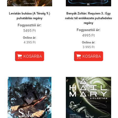
Leviatán bukása (A Térség 9.)
Benyák Zoltán: Requiem 3.: Egy
puhatáblás regény
nehéz tél emlékezete puhafedeles
regény
Fogyasztói ár:
Fogyasztói ár:
5495 Ft
4995 Ft
Online ár:
4 395 Ft
Online ár:
3 995 Ft


KOSÁRBA
KOSÁRBA