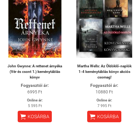
John Gwynne: A rettenet árnyéka
Martha Wells: Az Öldöklő-naplók
(Vér és csont 1.) keménytáblás
1-4 keménytáblás könyv akciós
könyv
csomag!
Fogyasztói ár:
Fogyasztói ár:
6995 Ft
10880 Ft
Online ár:
Online ár:
5 595 Ft
7 995 Ft


KOSÁRBA
KOSÁRBA