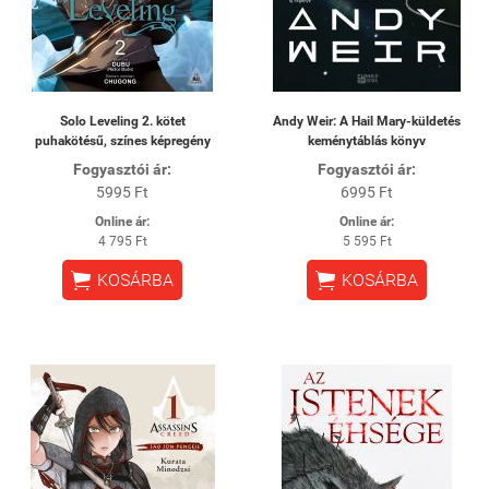
Solo Leveling 2. kötet
Andy Weir: A Hail Mary-küldetés
puhakötésű, színes képregény
keménytáblás könyv
Fogyasztói ár:
Fogyasztói ár:
5995 Ft
6995 Ft
Online ár:
Online ár:
4 795 Ft
5 595 Ft


KOSÁRBA
KOSÁRBA