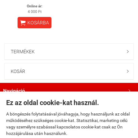
Online ár:
4 000 Ft

KOSÁRBA
TERMÉKEK

KOSÁR

Navigáció

Ez az oldal cookie-kat használ.
Saját fiók

A böngészés folytatásával jóváhagyja, hogy használjunk az oldal
működéséhez szükséges cookie-kat. Statisztikai, marketing célú
Bemutatkozás

vagy személyre szabással kapcsolatos cookie-kat csak az Ön
hozzájárulása után használunk.