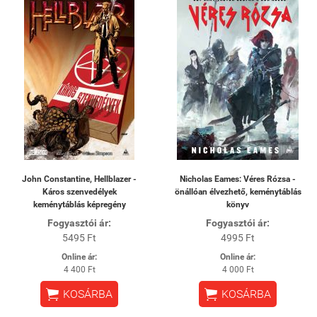
John Constantine, Hellblazer -
Nicholas Eames: Véres Rózsa -
Káros szenvedélyek
önállóan élvezhető, keménytáblás
keménytáblás képregény
könyv
Fogyasztói ár:
Fogyasztói ár:
5495 Ft
4995 Ft
Online ár:
Online ár:
4 400 Ft
4 000 Ft


KOSÁRBA
KOSÁRBA