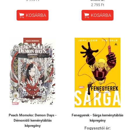
2 795 Ft


KOSÁRBA
KOSÁRBA
Peach Momoko: Demon Days -
Fenegyerek - Sárga keménytáblás
Démonidő keménytáblás
képregény
képregény
Fogyasztói ár: