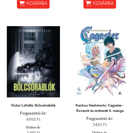


KOSÁRBA
KOSÁRBA
Victor LaValle: Bölcsőrablók
Kachou Hashimoto: Cagaster -
Rovarok és emberek 6. manga
Fogyasztói ár:
Fogyasztói ár:
4995 Ft
3495 Ft
Online ár:
3 995 Ft
Online ár: