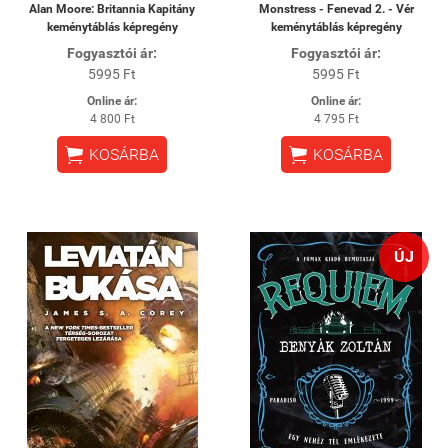
Alan Moore: Britannia Kapitány
Monstress - Fenevad 2. - Vér
keménytáblás képregény
keménytáblás képregény
Fogyasztói ár:
Fogyasztói ár:
5995 Ft
5995 Ft
Online ár:
Online ár:
4 800 Ft
4 795 Ft


KOSÁRBA
KOSÁRBA
ÚJ