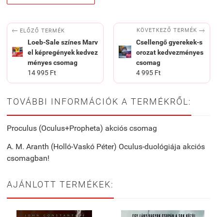


KÖVETKEZŐ TERMÉK
ELŐZŐ TERMÉK
Loeb-Sale színes Marv
Csellengő gyerekek-s
el képregények kedvez
orozat kedvezményes
ményes csomag
csomag
14 995 Ft
4 995 Ft
TOVÁBBI INFORMÁCIÓK A TERMÉKRŐL:
Proculus (Oculus+Propheta) akciós csomag
A. M. Aranth (Holló-Vaskó Péter) Oculus-duológiája akciós
csomagban!
AJÁNLOTT TERMÉKEK: