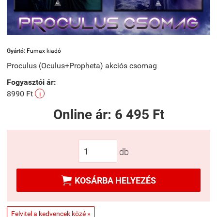
Gyártó:
Fumax kiadó
Proculus (Oculus+Propheta) akciós csomag
Fogyasztói ár:
8990 Ft
i
Online ár:
6 495 Ft
db

KOSÁRBA HELYEZÉS
Felvitel a kedvencek közé »