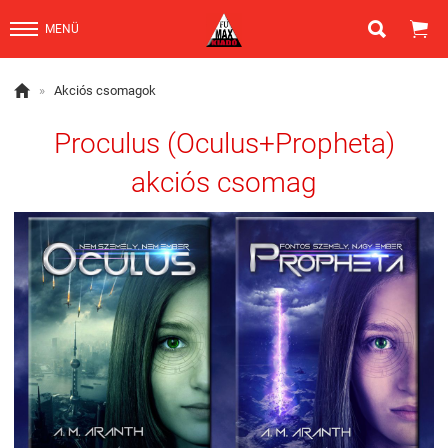


MENÜ

»
Akciós csomagok
Proculus (Oculus+Propheta)
akciós csomag