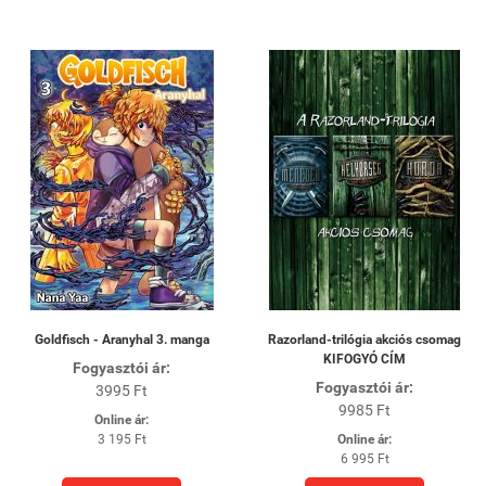
Goldfisch - Aranyhal 3. manga
Razorland-trilógia akciós csomag
KIFOGYÓ CÍM
Fogyasztói ár:
Fogyasztói ár:
3995 Ft
9985 Ft
Online ár:
3 195 Ft
Online ár:
6 995 Ft