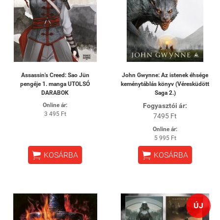
Assassin's Creed: Sao Jün
John Gwynne: Az istenek éhsége
pengéje 1. manga UTOLSÓ
keménytáblás könyv (Véresküdött
DARABOK
Saga 2.)
Online ár:
Fogyasztói ár:
3 495 Ft
7495 Ft
Online ár:
5 995 Ft


KOSÁRBA
KOSÁRBA
ÚJ