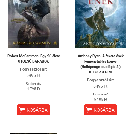
Robert McCammon: Egy fiú élete
Anthony Ryan: A fekete ének
UTOLSÓ DARABOK
keménytáblás könyv
(Hollópenge-duológia 2.)
Fogyasztói ár:
KIFOGYÓ CÍM
5995 Ft
Fogyasztói ár:
Online ár:
6495 Ft
4 795 Ft
Online ár:
5 195 Ft


KOSÁRBA
KOSÁRBA