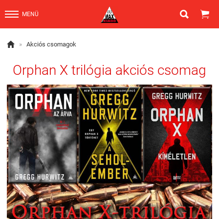


MENÜ

»
Akciós csomagok
Orphan X trilógia akciós csomag