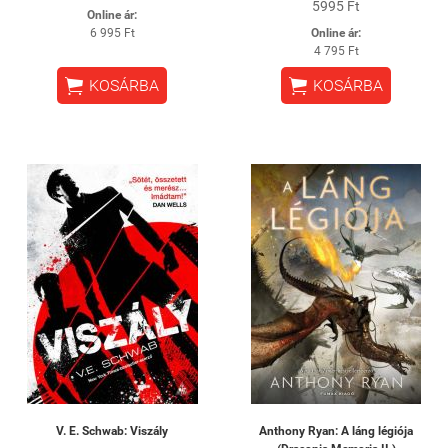
5995 Ft
Online ár:
6 995 Ft
Online ár:
4 795 Ft


KOSÁRBA
KOSÁRBA
V. E. Schwab: Viszály
Anthony Ryan: A láng légiója