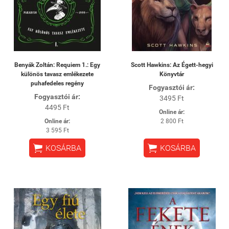
Benyák Zoltán: Requiem 1.: Egy
Scott Hawkins: Az Égett-hegyi
különös tavasz emlékezete
Könyvtár
puhafedeles regény
Fogyasztói ár:
Fogyasztói ár:
3495 Ft
4495 Ft
Online ár:
Online ár:
2 800 Ft
3 595 Ft


KOSÁRBA
KOSÁRBA