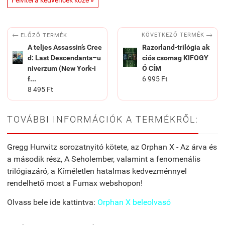


KÖVETKEZŐ TERMÉK
ELŐZŐ TERMÉK
A teljes Assassin’s Cree
Razorland-trilógia ak
d: Last Descendants–u
ciós csomag KIFOGY
niverzum (New York-i
Ó CÍM
f...
6 995 Ft
8 495 Ft
TOVÁBBI INFORMÁCIÓK A TERMÉKRŐL:
Gregg Hurwitz sorozatnyitó kötete, az Orphan X - Az árva és
a második rész, A Seholember, valamint a fenomenális
trilógiazáró, a Kíméletlen hatalmas kedvezménnyel
rendelhető most a Fumax webshopon!
Olvass bele ide kattintva:
Orphan X beleolvasó