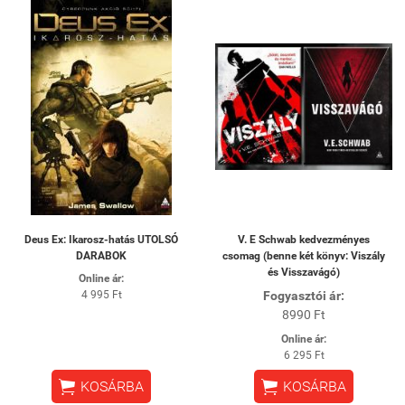
Deus Ex: Ikarosz-hatás UTOLSÓ
V. E Schwab kedvezményes
DARABOK
csomag (benne két könyv: Viszály
és Visszavágó)
Online ár:
4 995 Ft
Fogyasztói ár:
8990 Ft
Online ár:
6 295 Ft


KOSÁRBA
KOSÁRBA