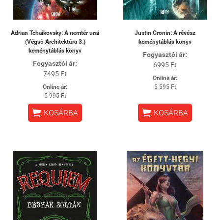
Adrian Tchaikovsky: A nemtér urai
Justin Cronin: A révész
(Végső Architektúra 3.)
keménytáblás könyv
keménytáblás könyv
Fogyasztói ár:
Fogyasztói ár:
6995 Ft
7495 Ft
Online ár:
Online ár:
5 595 Ft
5 995 Ft


KOSÁRBA
KOSÁRBA