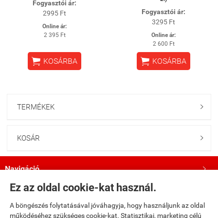
Fogyasztói ár:
Fogyasztói ár:
2995 Ft
3295 Ft
Online ár:
2 395 Ft
Online ár:
2 600 Ft


KOSÁRBA
KOSÁRBA
TERMÉKEK

KOSÁR

Navigáció

Ez az oldal cookie-kat használ.
Saját fiók

A böngészés folytatásával jóváhagyja, hogy használjunk az oldal
működéséhez szükséges cookie-kat. Statisztikai, marketing célú