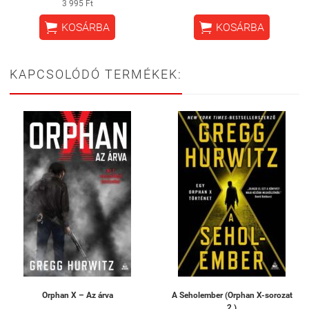
3 995 Ft


KOSÁRBA
KOSÁRBA
KAPCSOLÓDÓ TERMÉKEK:
Orphan X – Az árva
A Seholember (Orphan X-sorozat
2.)