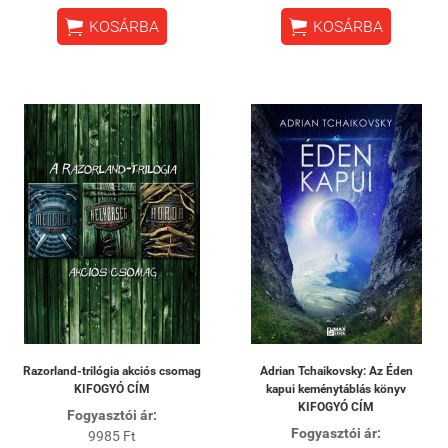


KOSÁRBA
KOSÁRBA
Razorland-trilógia akciós csomag
Adrian Tchaikovsky: Az Éden
KIFOGYÓ CÍM
kapui keménytáblás könyv
KIFOGYÓ CÍM
Fogyasztói ár:
Fogyasztói ár:
9985 Ft