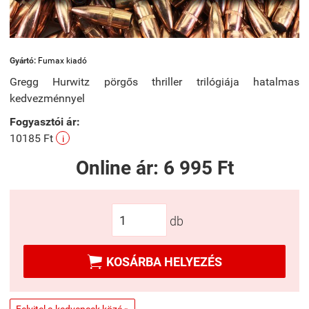
Gyártó:
Fumax kiadó
Gregg Hurwitz pörgős thriller trilógiája hatalmas
kedvezménnyel
Fogyasztói ár:
10185 Ft
i
Online ár:
6 995 Ft
db

KOSÁRBA HELYEZÉS
Felvitel a kedvencek közé »