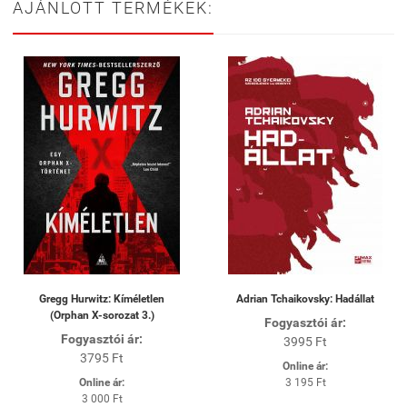
AJÁNLOTT TERMÉKEK:
Gregg Hurwitz: Kíméletlen
Adrian Tchaikovsky: Hadállat
(Orphan X-sorozat 3.)
Fogyasztói ár:
Fogyasztói ár:
3995 Ft
3795 Ft
Online ár:
Online ár:
3 195 Ft
3 000 Ft