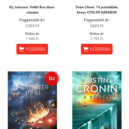
Kij Johnson: Vellitt Boe álom-
Peter Clines: 14 puhatáblás
utazása
könyv UTOLSÓ DARABOK
Fogyasztói ár:
Fogyasztói ár:
2395 Ft
3495 Ft
Online ár:
Online ár:
1 900 Ft
2 795 Ft


KOSÁRBA
KOSÁRBA
ÚJ