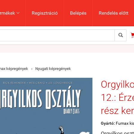
rmékek
Regisztráció
Belépés
Rendelés előtt


max képregények
»
Nyugati képregények
Orgyilko
12.: Ér
rész ke
Gyártó:
Fumax ki
Orgyilkos oszt