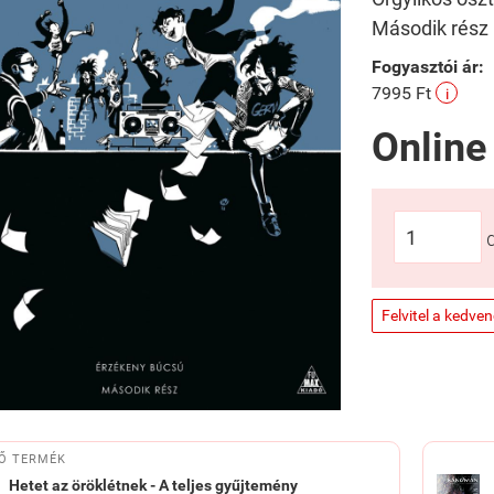
Második rész
Fogyasztói ár:
7995 Ft
i
Online
Felvitel a kedve
Ő TERMÉK
Hetet az öröklétnek - A teljes gyűjtemény