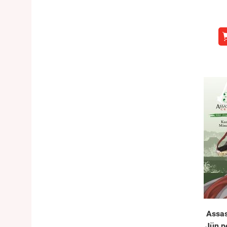
Assas
Jün p