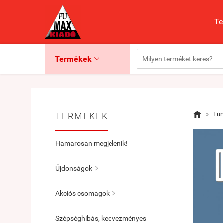
Te
Termékek


»
Fu
TERMÉKEK
Hamarosan megjelenik!
Újdonságok

Akciós csomagok

Szépséghibás, kedvezményes