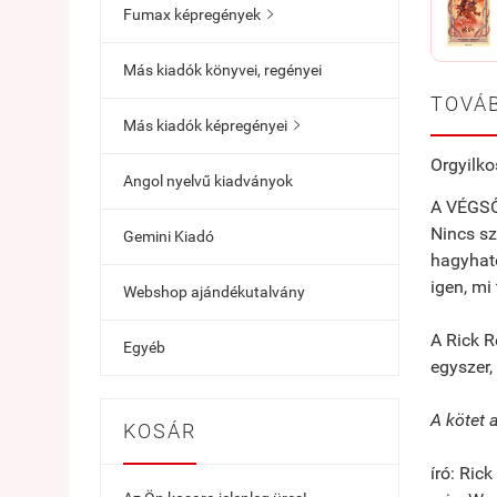
Fumax képregények

Más kiadók könyvei, regényei
TOVÁB
Más kiadók képregényei

Orgyilko
Angol nyelvű kiadványok
A VÉGS
Nincs sz
Gemini Kiadó
hagyhato
igen, mi
Webshop ajándékutalvány
A Rick R
Egyéb
egyszer,
A kötet 
KOSÁR
író: Ric