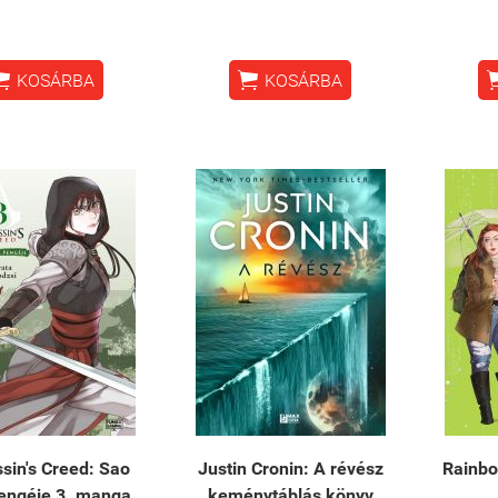


KOSÁRBA
KOSÁRBA
sin's Creed: Sao
Justin Cronin: A révész
Rainbo
engéje 3. manga
keménytáblás könyv