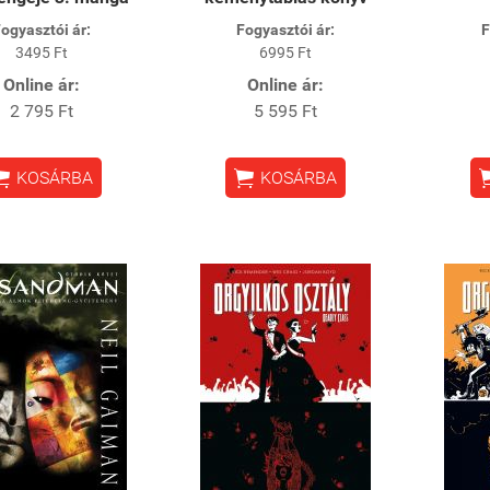
ogyasztói ár:
Fogyasztói ár:
F
3495 Ft
6995 Ft
Online ár:
Online ár:
2 795 Ft
5 595 Ft


KOSÁRBA
KOSÁRBA