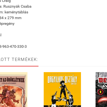
s Craig
ta: Rusznyák Csaba
m: keménytáblás
184 x 279 mm
képregény
l
8-963-470-330-3
LOTT TERMÉKEK: