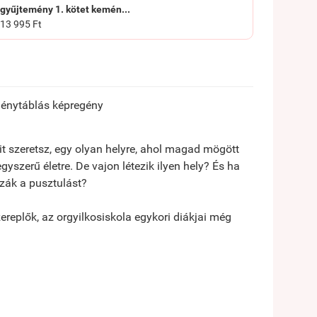
gyűjtemény 1. kötet kemén...
13 995 Ft
eménytáblás képregény
it szeretsz, egy olyan helyre, ahol magad mögött
gyszerű életre. De vajon létezik ilyen hely? És ha
ozzák a pusztulást?
replők, az orgyilkosiskola egykori diákjai még