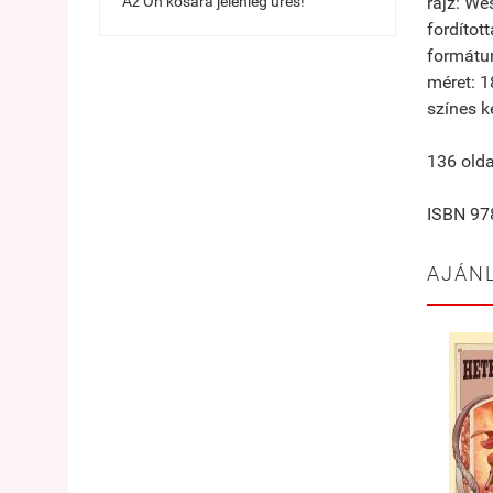
Az Ön kosara jelenleg üres!
rajz: We
fordítot
formátu
méret: 
színes 
136 olda
ISBN 97
AJÁN