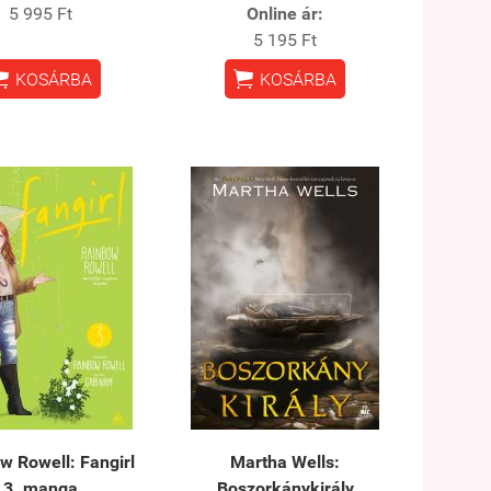
5 995 Ft
Online ár:
5 195 Ft


KOSÁRBA
KOSÁRBA
w Rowell: Fangirl
Martha Wells:
3. manga
Boszorkánykirály