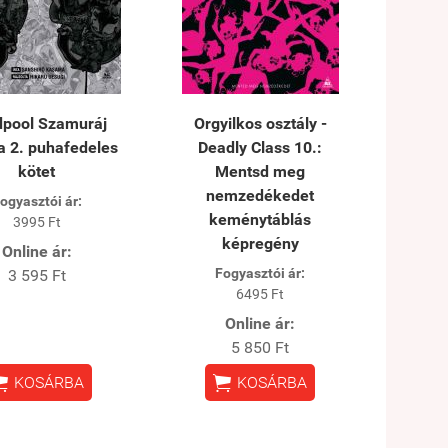
pool Szamuráj
Orgyilkos osztály -
 2. puhafedeles
Deadly Class 10.:
kötet
Mentsd meg
nemzedékedet
ogyasztói ár:
keménytáblás
3995 Ft
képregény
Online ár:
Fogyasztói ár:
3 595 Ft
6495 Ft
Online ár:
5 850 Ft


KOSÁRBA
KOSÁRBA