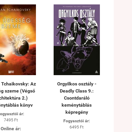
 Tchaikovsky: Az
Orgyilkos osztály -
ég szeme (Végső
Deadly Class 9.:
chitektúra 2.)
Csontdaráló
nytáblás könyv
keménytáblás
képregény
ogyasztói ár:
7495 Ft
Fogyasztói ár:
6495 Ft
Online ár: