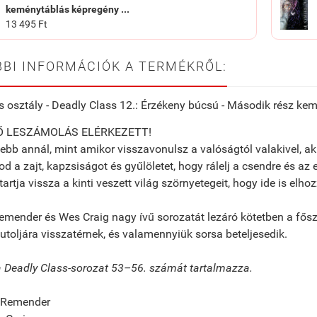
keménytáblás képregény ...
13 495 Ft
BI INFORMÁCIÓK A TERMÉKRŐL:
s osztály - Deadly Class 12.: Érzékeny búcsú - Második rész k
Ő LESZÁMOLÁS ELÉRKEZETT!
ebb annál, mint amikor visszavonulsz a valóságtól valakivel, ak
d a zajt, kapzsiságot és gyűlöletet, hogy rálelj a csendre és az e
 tartja vissza a kinti veszett világ szörnyetegeit, hogy ide is elh
emender és Wes Craig nagy ívű sorozatát lezáró kötetben a fősze
 utoljára visszatérnek, és valamennyiük sorsa beteljesedik.
a Deadly Class-sorozat 53–56. számát tartalmazza.
k Remender