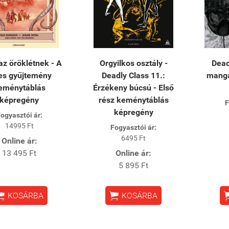
az öröklétnek - A
Orgyilkos osztály -
Dead
jes gyűjtemény
Deadly Class 11.:
manga
eménytáblás
Érzékeny búcsú - Első
képregény
rész keménytáblás
F
képregény
ogyasztói ár:
14995 Ft
Fogyasztói ár:
6495 Ft
Online ár:
13 495 Ft
Online ár:
5 895 Ft


KOSÁRBA
KOSÁRBA