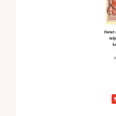
Hetet 
tel
k
F