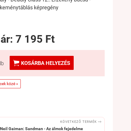
 keménytáblás képregény
 ár:
7 195 Ft

KOSÁRBA HELYEZÉS
db
ncek közé »

KÖVETKEZŐ TERMÉK
Neil Gaiman: Sandman - Az álmok fejedelme