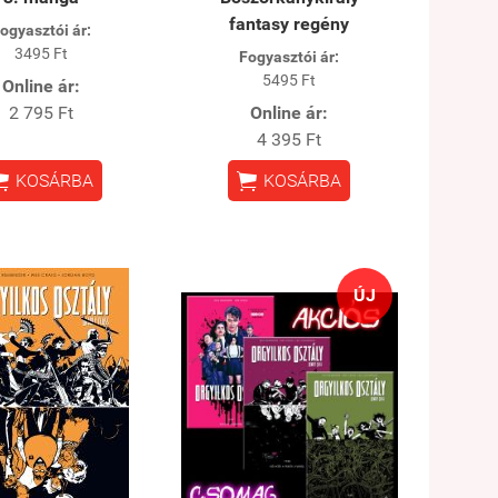
fantasy regény
ogyasztói ár:
3495 Ft
Fogyasztói ár:
5495 Ft
Online ár:
2 795 Ft
Online ár:
4 395 Ft


KOSÁRBA
KOSÁRBA
ÚJ