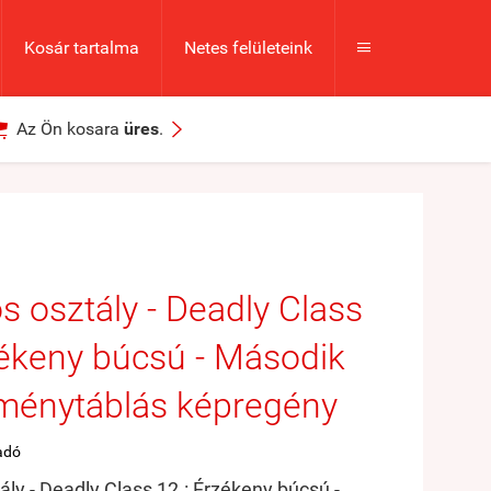
Kosár tartalma
Netes felületeink



Az Ön kosara
üres
.
s osztály - Deadly Class
zékeny búcsú - Második
ménytáblás képregény
adó
ály - Deadly Class 12.: Érzékeny búcsú -