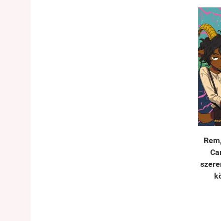
Rem, 
Ca
szere
k