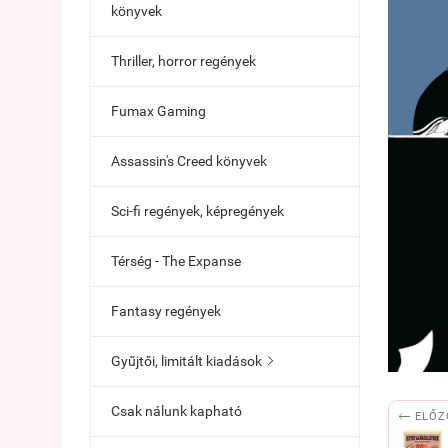
könyvek
Thriller, horror regények
Fumax Gaming
Assassin's Creed könyvek
Sci-fi regények, képregények
Térség - The Expanse
Fantasy regények
Gyűjtői, limitált kiadások

Csak nálunk kapható

ELŐZ