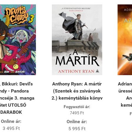
Bikkuri: Devil's
Anthony Ryan: A mártír
Adrian
ndy - Pandora
(Szentek és zsiványok
üress
ncséje 3. manga
2.) keménytáblás könyv
Ar
ötet UTOLSÓ
kemé
Fogyasztói ár:
DARABOK
7495 Ft
F
Online ár:
Online ár:
3 495 Ft
5 995 Ft