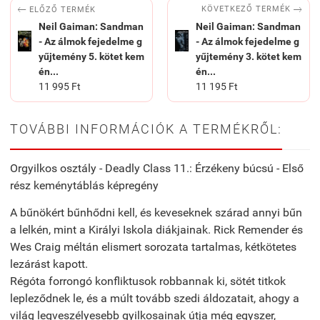


KÖVETKEZŐ TERMÉK
ELŐZŐ TERMÉK
Neil Gaiman: Sandman
Neil Gaiman: Sandman
- Az álmok fejedelme g
- Az álmok fejedelme g
yűjtemény 5. kötet kem
yűjtemény 3. kötet kem
én...
én...
11 995 Ft
11 195 Ft
TOVÁBBI INFORMÁCIÓK A TERMÉKRŐL:
Orgyilkos osztály - Deadly Class 11.: Érzékeny búcsú - Első
rész keménytáblás képregény
A bűnökért bűnhődni kell, és keveseknek szárad annyi bűn
a lelkén, mint a Királyi Iskola diákjainak. Rick Remender és
Wes Craig méltán elismert sorozata tartalmas, kétkötetes
lezárást kapott.
Régóta forrongó konfliktusok robbannak ki, sötét titkok
lepleződnek le, és a múlt tovább szedi áldozatait, ahogy a
világ legveszélyesebb gyilkosainak útja még egyszer,