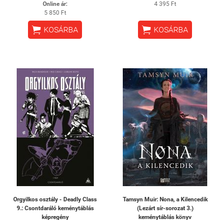
Online ár:
4 395 Ft
5 850 Ft


KOSÁRBA
KOSÁRBA
Orgyilkos osztály - Deadly Class
Tamsyn Muir: Nona, a Kilencedik
9.: Csontdaráló keménytáblás
(Lezárt sír-sorozat 3.)
képregény
keménytáblás könyv