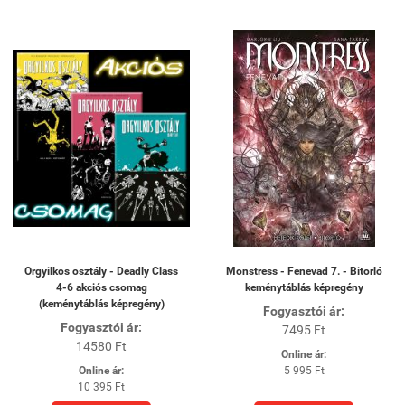
Orgyilkos osztály - Deadly Class
Monstress - Fenevad 7. - Bitorló
4-6 akciós csomag
keménytáblás képregény
(keménytáblás képregény)
Fogyasztói ár:
Fogyasztói ár:
7495 Ft
14580 Ft
Online ár:
Online ár:
5 995 Ft
10 395 Ft