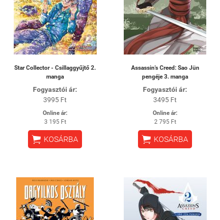
Star Collector - Csillaggyűjtő 2.
Assassin's Creed: Sao Jün
manga
pengéje 3. manga
Fogyasztói ár:
Fogyasztói ár:
3995 Ft
3495 Ft
Online ár:
Online ár:
3 195 Ft
2 795 Ft


KOSÁRBA
KOSÁRBA