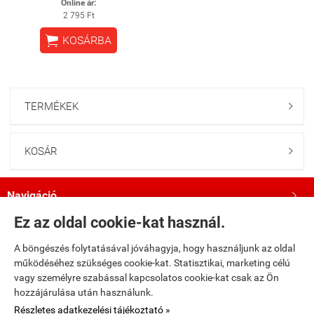
Online ár:
2 795 Ft

KOSÁRBA
TERMÉKEK

KOSÁR

Navigáció

Ez az oldal cookie-kat használ.
Saját fiók

A böngészés folytatásával jóváhagyja, hogy használjunk az oldal
működéséhez szükséges cookie-kat. Statisztikai, marketing célú
Bemutatkozás

vagy személyre szabással kapcsolatos cookie-kat csak az Ön
hozzájárulása után használunk.
Kövess minket a Facebookon!

Részletes adatkezelési tájékoztató »