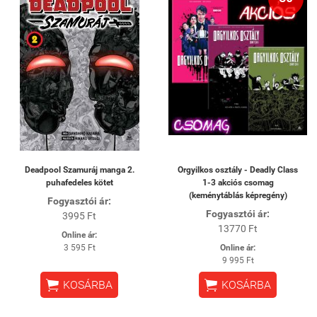
Deadpool Szamuráj manga 2.
Orgyilkos osztály - Deadly Class
puhafedeles kötet
1-3 akciós csomag
(keménytáblás képregény)
Fogyasztói ár:
Fogyasztói ár:
3995 Ft
13770 Ft
Online ár:
3 595 Ft
Online ár:
9 995 Ft


KOSÁRBA
KOSÁRBA