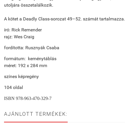
utoljára összetalálkozik.
A kötet a Deadly Class-sorozat 49–52. számát tartalmazza.
író: Rick Remender
rajz: Wes Craig
fordította: Rusznyák Csaba
formátum: keménytáblás
méret: 192 x 284 mm
színes képregény
104 oldal
ISBN
978-963-470-329-7
AJÁNLOTT TERMÉKEK: