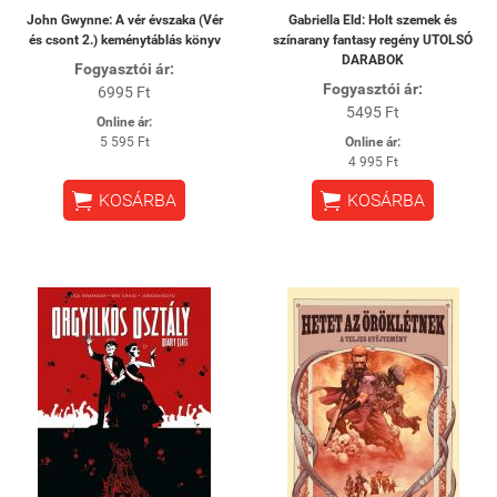
John Gwynne: A vér évszaka (Vér
Gabriella Eld: Holt szemek és
és csont 2.) keménytáblás könyv
színarany fantasy regény UTOLSÓ
DARABOK
Fogyasztói ár:
Fogyasztói ár:
6995 Ft
5495 Ft
Online ár:
5 595 Ft
Online ár:
4 995 Ft


KOSÁRBA
KOSÁRBA