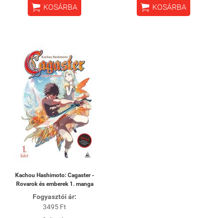


KOSÁRBA
KOSÁRBA
Kachou Hashimoto: Cagaster -
Rovarok és emberek 1. manga
Fogyasztói ár:
3495 Ft