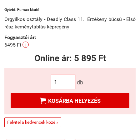
Gyártó:
Fumax kiadó
Orgyilkos osztály - Deadly Class 11.: Érzékeny búcsú - Első
rész keménytáblás képregény
Fogyasztói ár:
6495 Ft
i
Online ár:
5 895 Ft
db

KOSÁRBA HELYEZÉS
Felvitel a kedvencek közé »