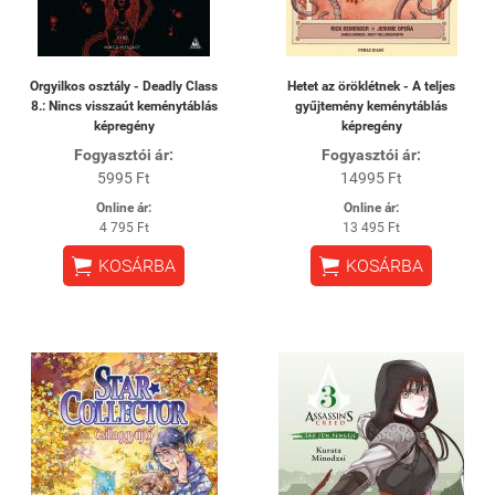
Orgyilkos osztály - Deadly Class
Hetet az öröklétnek - A teljes
8.: Nincs visszaút keménytáblás
gyűjtemény keménytáblás
képregény
képregény
Fogyasztói ár:
Fogyasztói ár:
5995 Ft
14995 Ft
Online ár:
Online ár:
4 795 Ft
13 495 Ft


KOSÁRBA
KOSÁRBA