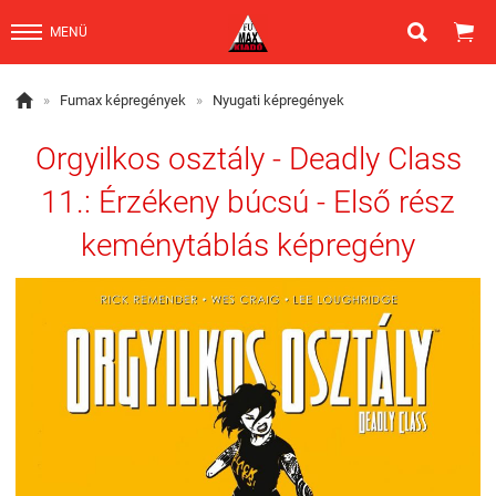


MENÜ

»
Fumax képregények
»
Nyugati képregények
Orgyilkos osztály - Deadly Class
11.: Érzékeny búcsú - Első rész
keménytáblás képregény