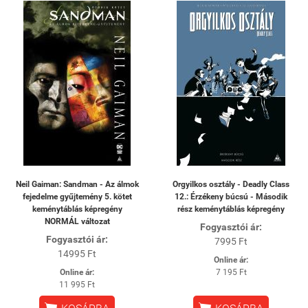
Neil Gaiman: Sandman - Az álmok
Orgyilkos osztály - Deadly Class
fejedelme gyűjtemény 5. kötet
12.: Érzékeny búcsú - Második
keménytáblás képregény
rész keménytáblás képregény
NORMÁL változat
Fogyasztói ár:
Fogyasztói ár:
7995 Ft
14995 Ft
Online ár:
Online ár:
7 195 Ft
11 995 Ft