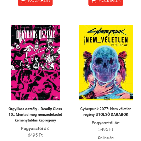


KOSÁRBA
KOSÁRBA
Orgyilkos osztály - Deadly Class
Cyberpunk 2077: Nem véletlen
10.: Mentsd meg nemzedékedet
regény UTOLSÓ DARABOK
keménytáblás képregény
Fogyasztói ár:
Fogyasztói ár:
5495 Ft
6495 Ft
Online ár: