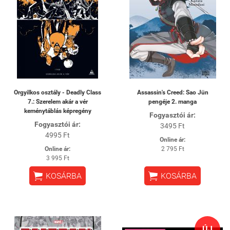
Orgyilkos osztály - Deadly Class
Assassin's Creed: Sao Jün
7.: Szerelem akár a vér
pengéje 2. manga
keménytáblás képregény
Fogyasztói ár:
Fogyasztói ár:
3495 Ft
4995 Ft
Online ár:
Online ár:
2 795 Ft
3 995 Ft


KOSÁRBA
KOSÁRBA
ÚJ