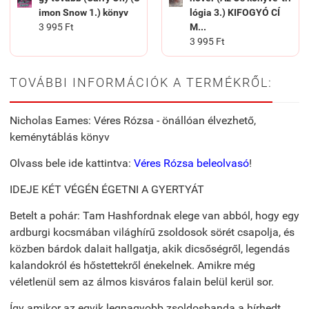
imon Snow 1.) könyv
lógia 3.) KIFOGYÓ CÍ
3 995 Ft
M...
3 995 Ft
TOVÁBBI INFORMÁCIÓK A TERMÉKRŐL:
Nicholas Eames: Véres Rózsa - önállóan élvezhető,
keménytáblás könyv
Olvass bele ide kattintva:
Véres Rózsa beleolvasó
!
IDEJE KÉT VÉGÉN ÉGETNI A GYERTYÁT
Betelt a pohár: Tam Hashfordnak elege van abból, hogy egy
ardburgi kocsmában világhírű zsoldosok sörét csapolja, és
közben bárdok dalait hallgatja, akik dicsőségről, legendás
kalandokról és hőstettekről énekelnek. Amikre még
véletlenül sem az álmos kisváros falain belül kerül sor.
Így amikor az egyik legnagyobb zsoldosbanda a hírhedt