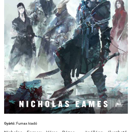
Gyártó:
Fumax kiadó