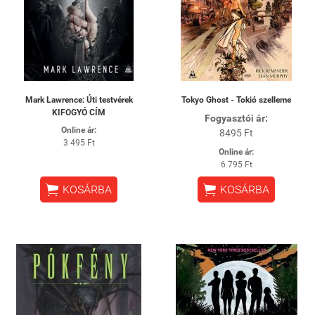
Mark Lawrence: Úti testvérek
Tokyo Ghost - Tokió szelleme
KIFOGYÓ CÍM
Fogyasztói ár:
Online ár:
8495 Ft
3 495 Ft
Online ár:
6 795 Ft


KOSÁRBA
KOSÁRBA