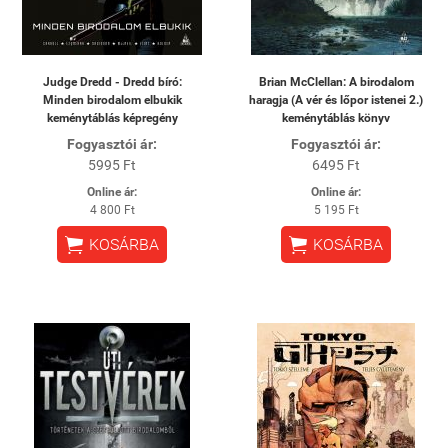
Judge Dredd - Dredd bíró:
Brian McClellan: A birodalom
Minden birodalom elbukik
haragja (A vér és lőpor istenei 2.)
keménytáblás képregény
keménytáblás könyv
Fogyasztói ár:
Fogyasztói ár:
5995 Ft
6495 Ft
Online ár:
Online ár:
4 800 Ft
5 195 Ft


KOSÁRBA
KOSÁRBA