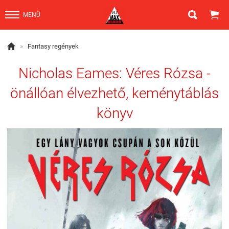


MENÜ

»
Fantasy regények
Nicholas Eames: Véres Rózsa -
önállóan élvezhető, keménytáblás
könyv