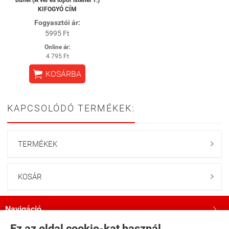
KIFOGYÓ CÍM
Fogyasztói ár:
5995 Ft
Online ár:
4 795 Ft

KOSÁRBA
KAPCSOLÓDÓ TERMÉKEK:
TERMÉKEK

KOSÁR

Navigáció

Ez az oldal cookie-kat használ.