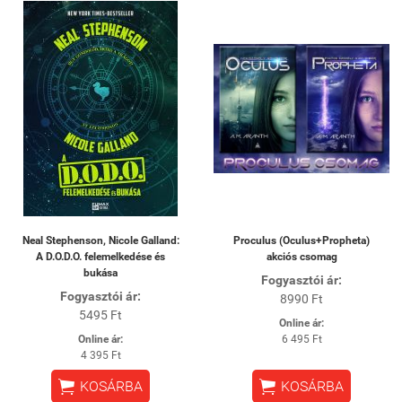
Neal Stephenson, Nicole Galland:
Proculus (Oculus+Propheta)
A ​D.O.D.O. felemelkedése és
akciós csomag
bukása
Fogyasztói ár:
Fogyasztói ár:
8990 Ft
5495 Ft
Online ár:
Online ár:
6 495 Ft
4 395 Ft


KOSÁRBA
KOSÁRBA