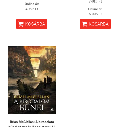
7495 Ft
Online ár:
4 795 Ft
Online ár:
5 995 Ft


KOSÁRBA
KOSÁRBA
Brian McClellan: A birodalom
bűnei (A vér és lőpor istenei 1.)