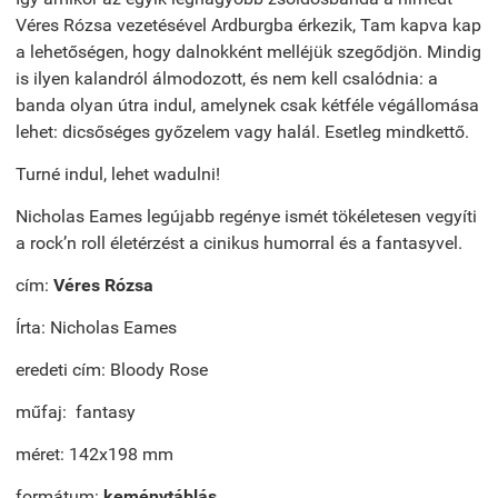
Véres Rózsa vezetésével Ardburgba érkezik, Tam kapva kap
a lehetőségen, hogy dalnokként melléjük szegődjön. Mindig
is ilyen kalandról álmodozott, és nem kell csalódnia: a
banda olyan útra indul, amelynek csak kétféle végállomása
lehet: dicsőséges győzelem vagy halál. Esetleg mindkettő.
Turné indul, lehet wadulni!
Nicholas Eames legújabb regénye ismét tökéletesen vegyíti
a rock’n roll életérzést a cinikus humorral és a fantasyvel.
cím:
Véres Rózsa
Írta: Nicholas Eames
eredeti cím: Bloody Rose
műfaj: fantasy
méret: 142x198 mm
formátum:
keménytáblás