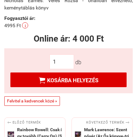
Nicholas Eames: Véres Rózsa - önállóan élvezhető,
keménytáblás könyv
Fogyasztói ár:
4995 Ft
i
Online ár:
4 000 Ft
db

KOSÁRBA HELYEZÉS
Felvitel a kedvencek közé »


KÖVETKEZŐ TERMÉK
ELŐZŐ TERMÉK
Rainbow Rowell: Csak í
Mark Lawrence: Szent
gy tovább (Carry On) (S
nővér (Az Ős könyve-tri