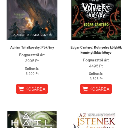
Adrian Tchaikovsky: Pókfény
Edgar Cantero: Kotnyeles kölykök
keménytáblás könyv
Fogyasztói ár:
Fogyasztói ár:
3995 Ft
4495 Ft
Online ár:
3 200 Ft
Online ár:
3 595 Ft


KOSÁRBA
KOSÁRBA