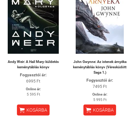
Andy Weir: A Hail Mary-küldetés
John Gwynne: Az istenek árnyéka
keménytáblás könyv
keménytáblás könyv (Véresküdött
Saga 1.)
Fogyasztói ár:
Fogyasztói ár:
6995 Ft
7495 Ft
Online ár:
5 595 Ft
Online ár:
5 995 Ft


KOSÁRBA
KOSÁRBA