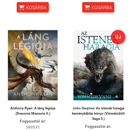


KOSÁRBA
KOSÁRBA
ÚJ
Anthony Ryan: A láng légiója
John Gwynne: Az istenek haragja
(Draconis Memoria II.)
keménytáblás könyv (Véresküdött
Saga 3.)
Fogyasztói ár:
Fogyasztói ár:
5995 Ft