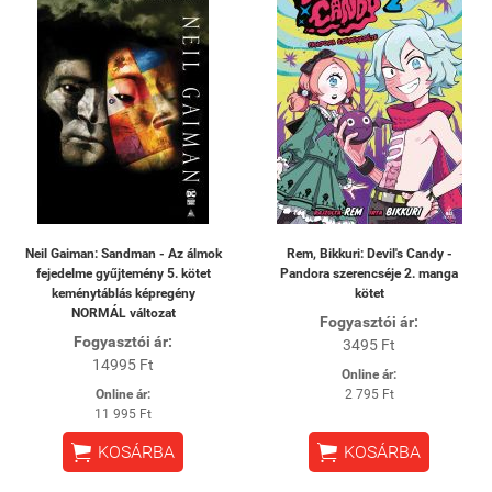
Neil Gaiman: Sandman - Az álmok
Rem, Bikkuri: Devil's Candy -
fejedelme gyűjtemény 5. kötet
Pandora szerencséje 2. manga
keménytáblás képregény
kötet
NORMÁL változat
Fogyasztói ár:
Fogyasztói ár:
3495 Ft
14995 Ft
Online ár:
Online ár:
2 795 Ft
11 995 Ft


KOSÁRBA
KOSÁRBA