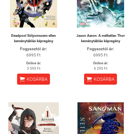
Deadpool Sólyomszem ellen
Jason Aaron: A méltatlan Thor
keménytáblás képregény
keménytáblás képregény
Fogyasztói ár:
Fogyasztói ár:
6995 Ft
6995 Ft
Online ár:
Online ár:
5 595 Ft
6 295 Ft


KOSÁRBA
KOSÁRBA