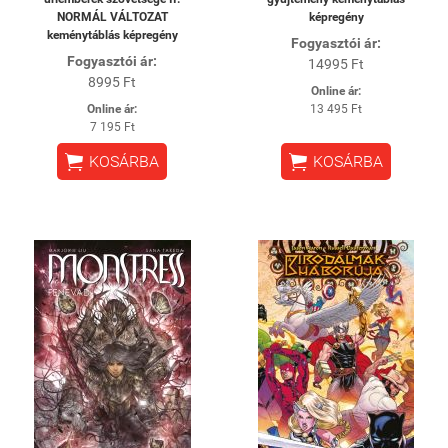
NORMÁL VÁLTOZAT
képregény
keménytáblás képregény
Fogyasztói ár:
Fogyasztói ár:
14995 Ft
8995 Ft
Online ár:
Online ár:
13 495 Ft
7 195 Ft


KOSÁRBA
KOSÁRBA