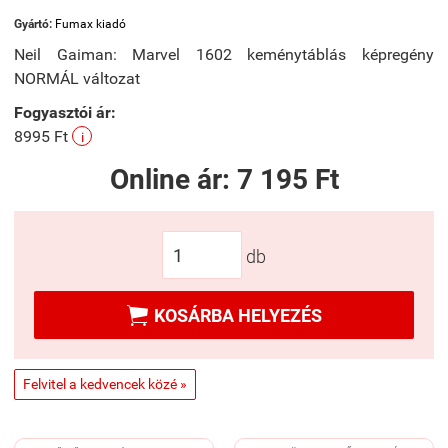
Gyártó:
Fumax kiadó
Neil Gaiman: Marvel 1602 keménytáblás képregény
NORMÁL változat
Fogyasztói ár:
8995 Ft
i
Online ár:
7 195 Ft
db

KOSÁRBA HELYEZÉS
Felvitel a kedvencek közé »