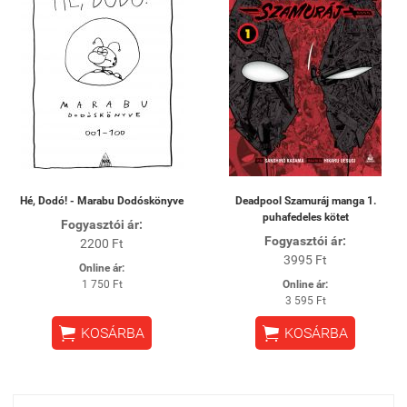
Hé, Dodó! - Marabu Dodóskönyve
Deadpool Szamuráj manga 1.
puhafedeles kötet
Fogyasztói ár:
Fogyasztói ár:
2200 Ft
3995 Ft
Online ár:
1 750 Ft
Online ár:
3 595 Ft


KOSÁRBA
KOSÁRBA