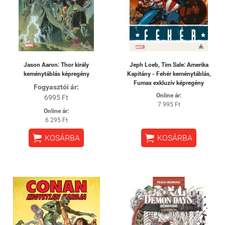
Jason Aaron: Thor király
Jeph Loeb, Tim Sale: Amerika
keménytáblás képregény
Kapitány - Fehér keménytáblás,
Fumax exkluzív képregény
Fogyasztói ár:
Online ár:
6995 Ft
7 995 Ft
Online ár:
6 295 Ft


KOSÁRBA
KOSÁRBA