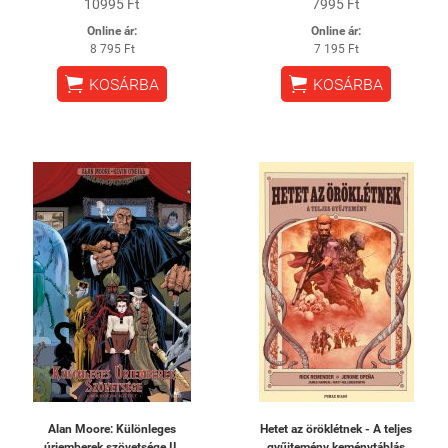
10995 Ft
7995 Ft
Online ár:
Online ár:
8 795 Ft
7 195 Ft


KOSÁRBA
KOSÁRBA
Alan Moore: Különleges
Hetet az öröklétnek - A teljes
úriemberek szövetsége II.
gyűjtemény keménytáblás