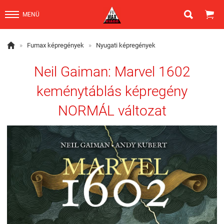


MENÜ

»
Fumax képregények
»
Nyugati képregények
Neil Gaiman: Marvel 1602
keménytáblás képregény
NORMÁL változat