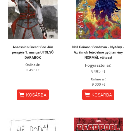
Assassin's Creed: Sao Jün
Neil Gaiman: Sandman - Nyitány -
pengéje 1. manga UTOLSÓ
Az álmok fejedelme gyűjtemény
DARABOK
NORMÁL változat
Online ár:
Fogyasztói ár:
3 495 Ft
9495 Ft
Online ár:
9 000 Ft


KOSÁRBA
KOSÁRBA