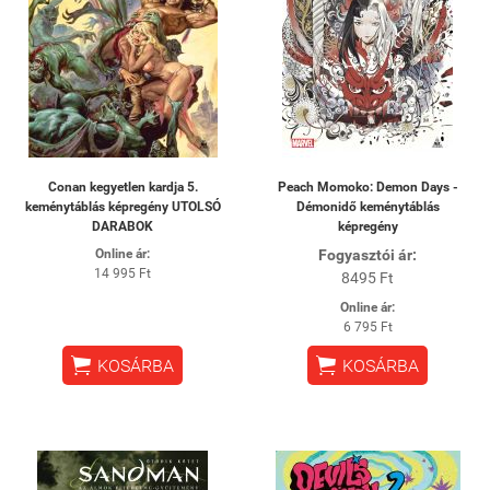
Conan kegyetlen kardja 5.
Peach Momoko: Demon Days -
keménytáblás képregény UTOLSÓ
Démonidő keménytáblás
DARABOK
képregény
Online ár:
Fogyasztói ár:
14 995 Ft
8495 Ft
Online ár:
6 795 Ft


KOSÁRBA
KOSÁRBA