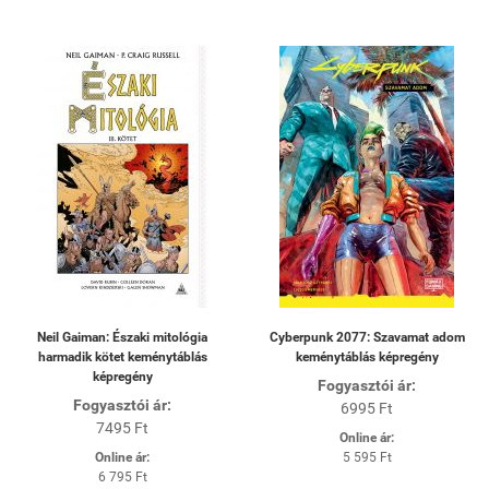
Neil Gaiman: Északi mitológia
Cyberpunk 2077: Szavamat adom
harmadik kötet keménytáblás
keménytáblás képregény
képregény
Fogyasztói ár:
Fogyasztói ár:
6995 Ft
7495 Ft
Online ár:
Online ár:
5 595 Ft
6 795 Ft