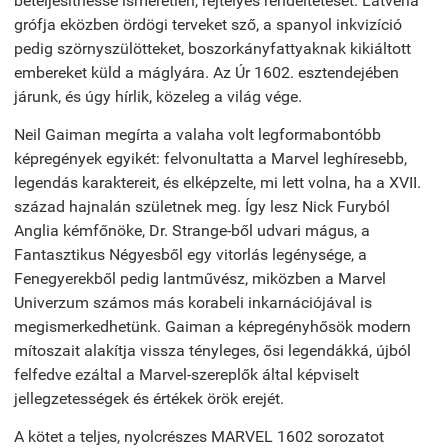
beteljesíthesse ismeretlen, rejtélyes rendeltetését. Latvéria
grófja eközben ördögi terveket sző, a spanyol inkvizíció
pedig szörnyszülötteket, boszorkányfattyaknak kikiáltott
embereket küld a máglyára. Az Úr 1602. esztendejében
járunk, és úgy hírlik, közeleg a világ vége.
Neil Gaiman megírta a valaha volt legformabontóbb
képregények egyikét: felvonultatta a Marvel leghíresebb,
legendás karaktereit, és elképzelte, mi lett volna, ha a XVII.
század hajnalán születnek meg. Így lesz Nick Furyból
Anglia kémfőnöke, Dr. Strange-ből udvari mágus, a
Fantasztikus Négyesből egy vitorlás legénysége, a
Fenegyerekből pedig lantművész, miközben a Marvel
Univerzum számos más korabeli inkarnációjával is
megismerkedhetünk. Gaiman a képregényhősök modern
mítoszait alakítja vissza tényleges, ősi legendákká, újból
felfedve ezáltal a Marvel-szereplők által képviselt
jellegzetességek és értékek örök erejét.
A kötet a teljes, nyolcrészes MARVEL 1602 sorozatot