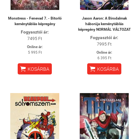
Monstress - Fenevad 7. - Bitorló
Jason Aaron: A Birodalmak
keménytáblás képregény
háborúja keménytáblás
képregény NORMÁL VÁLTOZAT
Fogyasztói ár:
Fogyasztói ár:
7495 Ft
7995 Ft
Online ár:
5 995 Ft
Online ár:
6 395 Ft


KOSÁRBA
KOSÁRBA