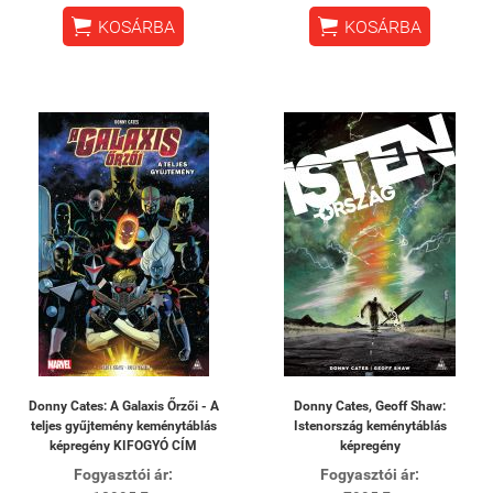


KOSÁRBA
KOSÁRBA
Donny Cates: A Galaxis Őrzői - A
Donny Cates, Geoff Shaw:
teljes gyűjtemény keménytáblás
Istenország keménytáblás
képregény KIFOGYÓ CÍM
képregény
Fogyasztói ár:
Fogyasztói ár: