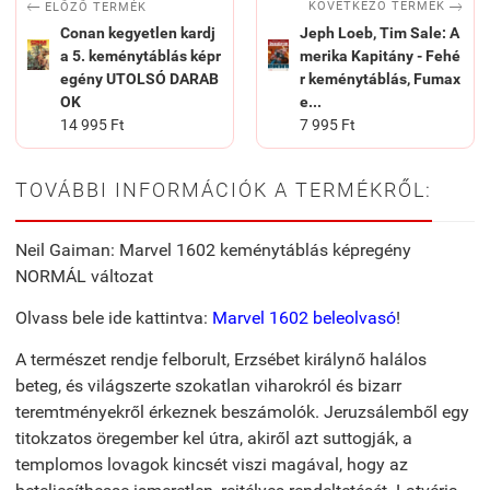


KÖVETKEZŐ TERMÉK
ELŐZŐ TERMÉK
Conan kegyetlen kardj
Jeph Loeb, Tim Sale: A
a 5. keménytáblás képr
merika Kapitány - Fehé
egény UTOLSÓ DARAB
r keménytáblás, Fumax
OK
e...
14 995 Ft
7 995 Ft
TOVÁBBI INFORMÁCIÓK A TERMÉKRŐL:
Neil Gaiman: Marvel 1602 keménytáblás képregény
NORMÁL változat
Olvass bele ide kattintva:
Marvel 1602 beleolvasó
!
A természet rendje felborult, Erzsébet királynő halálos
beteg, és világszerte szokatlan viharokról és bizarr
teremtményekről érkeznek beszámolók. Jeruzsálemből egy
titokzatos öregember kel útra, akiről azt suttogják, a
templomos lovagok kincsét viszi magával, hogy az