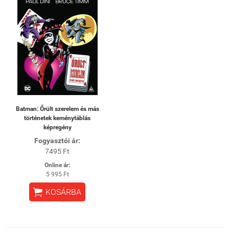
Batman: Őrült szerelem és más
történetek keménytáblás
képregény
Fogyasztói ár:
7495 Ft
Online ár:
5 995 Ft

KOSÁRBA