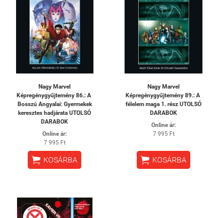
Nagy Marvel
Nagy Marvel
Képregénygyűjtemény 86.: A ​
Képregénygyűjtemény 89.: A ​
Bosszú Angyalai: Gyermekek
félelem maga 1. rész UTOLSÓ
keresztes hadjárata UTOLSÓ
DARABOK
DARABOK
Online ár:
Online ár:
7 995 Ft
7 995 Ft


KOSÁRBA
KOSÁRBA