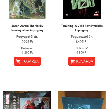
Jason Aaron: Thor király
Tom King: A Vízió keménytáblás
keménytáblás képregény
képregény
Fogyasztói ár:
Fogyasztói ár:
6995 Ft
8495 Ft
Online ár:
Online ár:
6 295 Ft
6 800 Ft


KOSÁRBA
KOSÁRBA