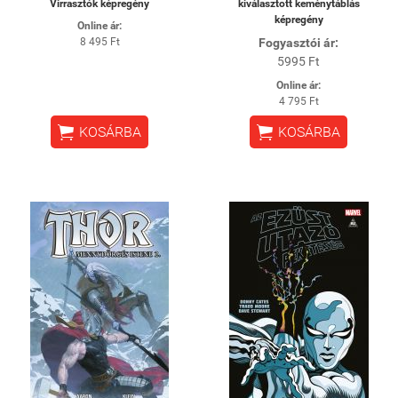
Virrasztók képregény
kiválasztott keménytáblás
képregény
Online ár:
8 495 Ft
Fogyasztói ár:
5995 Ft
Online ár:
4 795 Ft


KOSÁRBA
KOSÁRBA