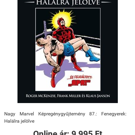
Nagy Marvel Képregénygyűjtemény 87.: Fenegyerek: ​
Halálra jelölve
Online ár:
9 995 Ft