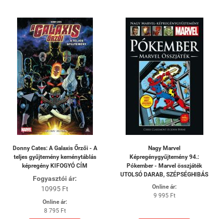
Donny Cates: A Galaxis Őrzői - A
Nagy Marvel
teljes gyűjtemény keménytáblás
Képregénygyűjtemény 94.:
képregény KIFOGYÓ CÍM
Pókember - Marvel összjáték
UTOLSÓ DARAB, SZÉPSÉGHIBÁS
Fogyasztói ár:
Online ár:
10995 Ft
9 995 Ft
Online ár:
8 795 Ft