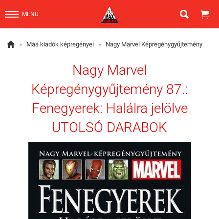


MENÜ

»
Más kiadók képregényei
»
Nagy Marvel Képregénygyűjtemény
Nagy Marvel
Képregénygyűjtemény 87.:
Fenegyerek: ​Halálra jelölve
UTOLSÓ DARABOK