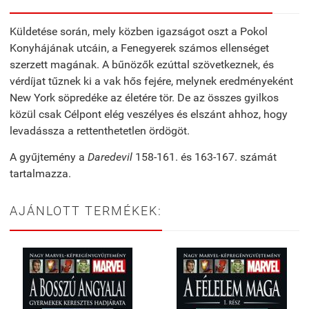
Küldetése során, mely közben igazságot oszt a Pokol
Konyhájának utcáin, a Fenegyerek számos ellenséget
szerzett magának. A bűnözők ezúttal szövetkeznek, és
vérdíjat tűznek ki a vak hős fejére, melynek eredményeként
New York söpredéke az életére tör. De az összes gyilkos
közül csak Célpont elég veszélyes és elszánt ahhoz, hogy
levadássza a rettenthetetlen ördögöt.
A gyűjtemény a
Daredevil
158-161. és 163-167. számát
tartalmazza.
AJÁNLOTT TERMÉKEK: