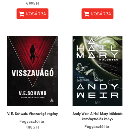
6 995 Ft


KOSÁRBA
KOSÁRBA
V. E. Schwab: Visszavágó regény
Andy Weir: A Hail Mary-küldetés
keménytáblás könyv
Fogyasztói ár:
Fogyasztói ár:
4995 Ft