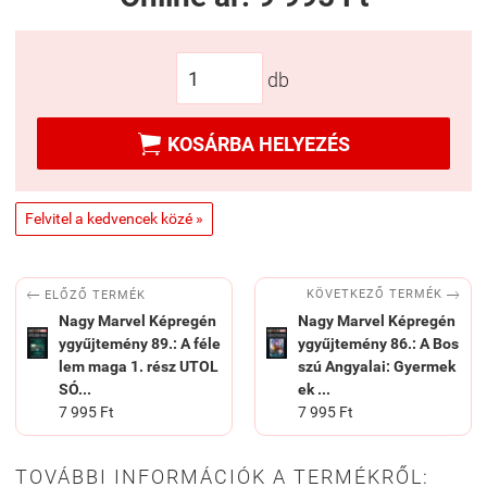
db

KOSÁRBA HELYEZÉS
Felvitel a kedvencek közé »


KÖVETKEZŐ TERMÉK
ELŐZŐ TERMÉK
Nagy Marvel Képregén
Nagy Marvel Képregén
ygyűjtemény 89.: A ​féle
ygyűjtemény 86.: A ​Bos
lem maga 1. rész UTOL
szú Angyalai: Gyermek
SÓ...
ek ...
7 995 Ft
7 995 Ft
TOVÁBBI INFORMÁCIÓK A TERMÉKRŐL: