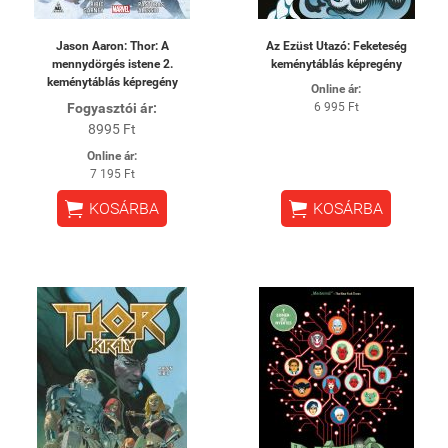
Jason Aaron: Thor: A
Az Ezüst Utazó: Feketeség
mennydörgés istene 2.
keménytáblás képregény
keménytáblás képregény
Online ár:
Fogyasztói ár:
6 995 Ft
8995 Ft
Online ár:
7 195 Ft


KOSÁRBA
KOSÁRBA