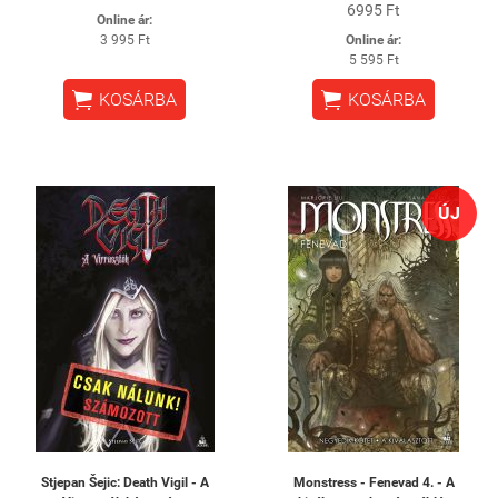
6995 Ft
Online ár:
3 995 Ft
Online ár:
5 595 Ft


KOSÁRBA
KOSÁRBA
ÚJ
Stjepan Šejic: Death Vigil - A
Monstress - Fenevad 4. - A