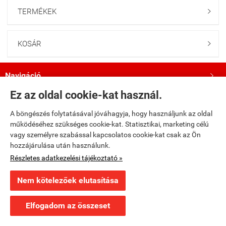
TERMÉKEK

KOSÁR

Navigáció

Ez az oldal cookie-kat használ.
Saját fiók

A böngészés folytatásával jóváhagyja, hogy használjunk az oldal
működéséhez szükséges cookie-kat. Statisztikai, marketing célú
Bemutatkozás

vagy személyre szabással kapcsolatos cookie-kat csak az Ön
hozzájárulása után használunk.
Kövess minket a Facebookon!

Részletes adatkezelési tájékoztató »
Nem kötelezőek elutasítása
×
Ajánlott termék
fumax.hu -
Fumax Kft.
-
ÁSZF
-
Adatkezelési tájékoztató
Nagy Marvel Képregénygyűjtemény 86.: A ​Bosszú Angyalai:
Gyermekek keresztes ...
Elfogadom az összeset
Webáruház készítés
a StartÜzlettel.
Részletek »