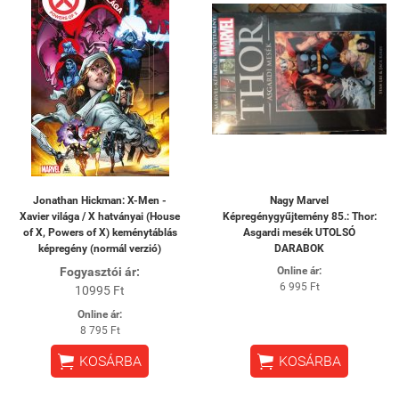
Jonathan Hickman: X-Men -
Nagy Marvel
Xavier világa / X hatványai (House
Képregénygyűjtemény 85.: Thor:
of X, Powers of X) keménytáblás
Asgardi mesék UTOLSÓ
képregény (normál verzió)
DARABOK
Fogyasztói ár:
Online ár:
6 995 Ft
10995 Ft
Online ár:
8 795 Ft


KOSÁRBA
KOSÁRBA