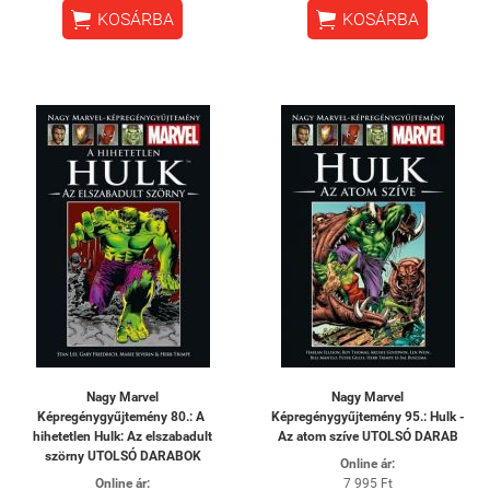


KOSÁRBA
KOSÁRBA
Nagy Marvel
Nagy Marvel
Képregénygyűjtemény 80.: A ​
Képregénygyűjtemény 95.: Hulk -
hihetetlen Hulk: Az elszabadult
Az atom szíve UTOLSÓ DARAB
szörny UTOLSÓ DARABOK
Online ár:
Online ár:
7 995 Ft