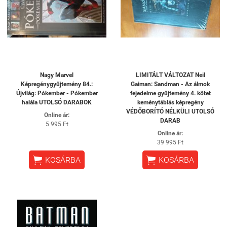
Nagy Marvel
LIMITÁLT VÁLTOZAT Neil
Képregénygyűjtemény 84.:
Gaiman: Sandman - Az álmok
Újvilág: Pókember - Pókember
fejedelme gyűjtemény 4. kötet
halála UTOLSÓ DARABOK
keménytáblás képregény
VÉDŐBORÍTÓ NÉLKÜLI UTOLSÓ
Online ár:
DARAB
5 995 Ft
Online ár:
39 995 Ft


KOSÁRBA
KOSÁRBA