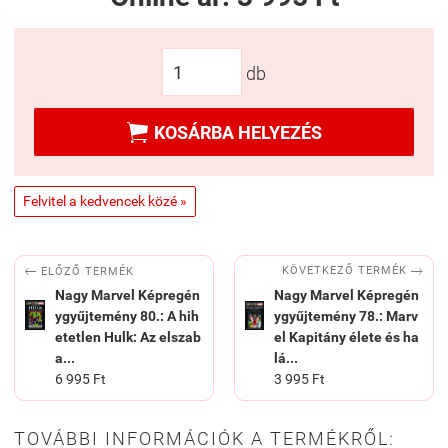
db

KOSÁRBA HELYEZÉS
Felvitel a kedvencek közé »


KÖVETKEZŐ TERMÉK
ELŐZŐ TERMÉK
Nagy Marvel Képregén
Nagy Marvel Képregén
ygyűjtemény 80.: A ​hih
ygyűjtemény 78.: Marv
etetlen Hulk: Az elszab
el ​Kapitány élete és ha
a...
lá...
6 995 Ft
3 995 Ft
TOVÁBBI INFORMÁCIÓK A TERMÉKRŐL: