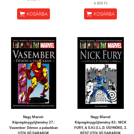
6 800 Ft


KOSÁRBA
KOSÁRBA
Nagy Marvel-
Nagy Marvel
Képregénygyűjtemény 27.:
Képregénygyűjtemény 83.: NICK
Vasember: ​Démon a palackban
FURY, A S.H.I.E.L.D. ÜGYNÖKE, 2.
UTOLSÓ DARABOK
RÉSZ UTOLSÓ DARABOK