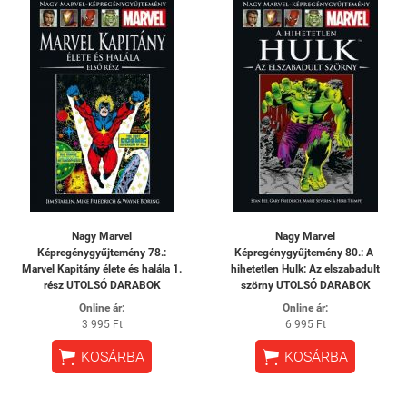
Nagy Marvel
Nagy Marvel
Képregénygyűjtemény 78.:
Képregénygyűjtemény 80.: A ​
Marvel ​Kapitány élete és halála 1.
hihetetlen Hulk: Az elszabadult
rész UTOLSÓ DARABOK
szörny UTOLSÓ DARABOK
Online ár:
Online ár:
3 995 Ft
6 995 Ft


KOSÁRBA
KOSÁRBA