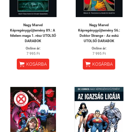
Nagy Marvel
Nagy Marvel
Képregénygyűjtemény 89.: A ​
Képregénygyűjtemény 56.:
félelem maga 1. rész UTOLSÓ
Doktor Strange - Az eskü
DARABOK
UTOLSÓ DARABOK
Online ár:
Online ár:
7 995 Ft
7 995 Ft


KOSÁRBA
KOSÁRBA