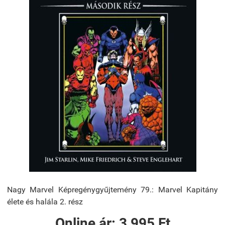
Nagy Marvel Képregénygyűjtemény 79.: Marvel ​Kapitány
élete és halála 2. rész
Online ár:
3 995 Ft