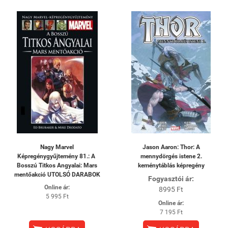
Nagy Marvel
Jason Aaron: Thor: A
Képregénygyűjtemény 81.: A ​
mennydörgés istene 2.
Bosszú Titkos Angyalai: Mars
keménytáblás képregény
mentőakció UTOLSÓ DARABOK
Fogyasztói ár:
Online ár:
8995 Ft
5 995 Ft
Online ár:
7 195 Ft