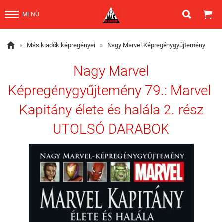


MENÜ

»
Más kiadók képregényei
»
Nagy Marvel Képregénygyűjtemény
Nagy Marvel
Képregénygyűjtemény 79.: Marvel ​
Kapitány élete és halála 2. rész
UTOLSÓ DARABOK