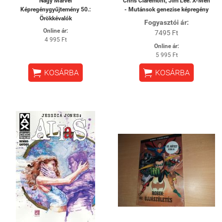
Nagy Marvel
Chris Claremont, Jim Lee: X-Men
Képregénygyűjtemény 50.:
- Mutánsok genezise képregény
Örökkévalók
Fogyasztói ár:
Online ár:
7495 Ft
4 995 Ft
Online ár:
5 995 Ft


KOSÁRBA
KOSÁRBA