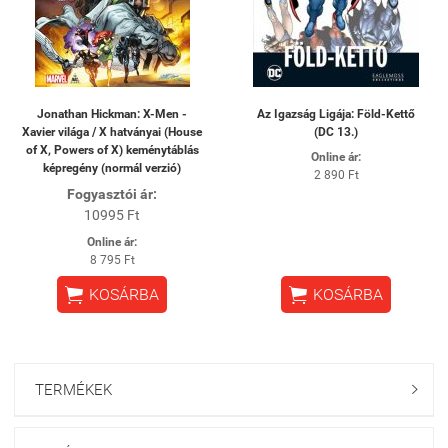
Jonathan Hickman: X-Men -
Az Igazság Ligája: Föld-Kettő
Xavier világa / X hatványai (House
(DC 13.)
of X, Powers of X) keménytáblás
Online ár:
képregény (normál verzió)
2 890 Ft
Fogyasztói ár:
10995 Ft
Online ár:
8 795 Ft


KOSÁRBA
KOSÁRBA
TERMÉKEK
