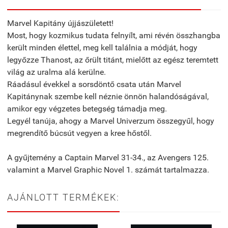
Marvel Kapitány újjászületett!
Most, hogy kozmikus tudata felnyílt, ami révén összhangba
került minden élettel, meg kell találnia a módját, hogy
legyőzze Thanost, az őrült titánt, mielőtt az egész teremtett
világ az uralma alá kerülne.
Ráadásul évekkel a sorsdöntő csata után Marvel
Kapitánynak szembe kell néznie önnön halandóságával,
amikor egy végzetes betegség támadja meg.
Legyél tanúja, ahogy a Marvel Univerzum összegyűl, hogy
megrendítő búcsút vegyen a kree hőstől.
A gyűjtemény a Captain Marvel 31-34., az Avengers 125.
valamint a Marvel Graphic Novel 1. számát tartalmazza.
AJÁNLOTT TERMÉKEK: