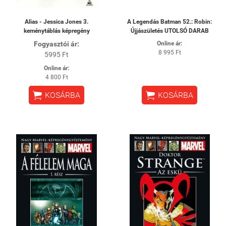
Alias - Jessica Jones 3.
A Legendás Batman 52.: Robin:
keménytáblás képregény
Újjászületés UTOLSÓ DARAB
Fogyasztói ár:
Online ár:
8 995 Ft
5995 Ft
Online ár:
4 800 Ft


KOSÁRBA
KOSÁRBA