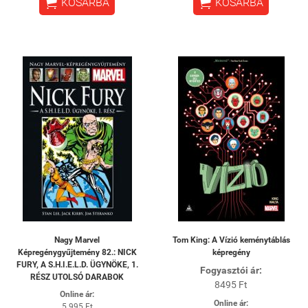


KOSÁRBA
KOSÁRBA
Nagy Marvel
Tom King: A Vízió keménytáblás
Képregénygyűjtemény 82.: NICK
képregény
FURY, A S.H.I.E.L.D. ÜGYNÖKE, 1.
Fogyasztói ár:
RÉSZ UTOLSÓ DARABOK
8495 Ft
Online ár:
Online ár:
5 995 Ft