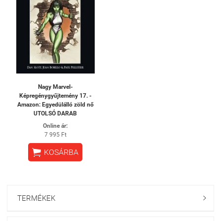
Nagy Marvel-
Képregénygyűjtemény 17. -
Amazon: ​Egyedülálló zöld nő
UTOLSÓ DARAB
Online ár:
7 995 Ft

KOSÁRBA
TERMÉKEK
