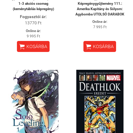
1-3 akciós csomag
Képregénygyűjtemény 111.:
(keménytáblás képregény)
Amerika ​Kapitány és Sólyom:
Agybomba UTOLSÓ DARABOK
Fogyasztói ár:
Online ár:
13770 Ft
7 995 Ft
Online ár:
9 995 Ft


KOSÁRBA
KOSÁRBA