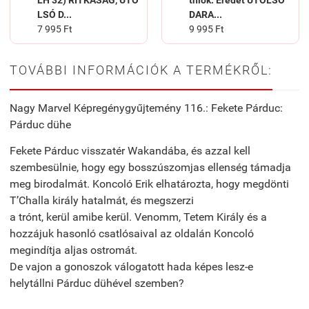
LH 32) RITKASÁG, UTO
thlok: ​Eredet UTOLSÓ
LSÓ D...
DARA...
7 995 Ft
9 995 Ft
TOVÁBBI INFORMÁCIÓK A TERMÉKRŐL:
Nagy Marvel Képregénygyűjtemény 116.: Fekete Párduc:
Párduc dühe
Fekete Párduc visszatér Wakandába, és azzal kell
szembesülnie, hogy egy bosszúszomjas ellenség támadja
meg birodalmát. Koncoló Erik elhatározta, hogy megdönti
T’Challa király hatalmát, és megszerzi
a trónt, kerül amibe kerül. Venomm, Tetem Király és a
hozzájuk hasonló csatlósaival az oldalán Koncoló
megindítja aljas ostromát.
De vajon a gonoszok válogatott hada képes lesz-e
helytállni Párduc dühével szemben?