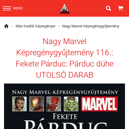


MENÜ

»
Más kiadók képregényei
»
Nagy Marvel Képregénygyűjtemény
Nagy Marvel
Képregénygyűjtemény 116.:
Fekete Párduc: Párduc dühe
UTOLSÓ DARAB