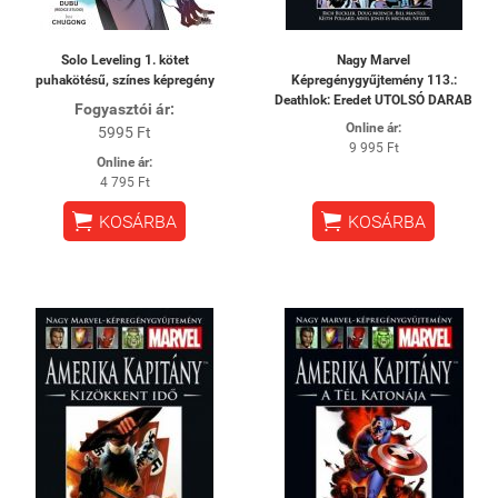
Solo Leveling 1. kötet
Nagy Marvel
puhakötésű, színes képregény
Képregénygyűjtemény 113.:
Deathlok: ​Eredet UTOLSÓ DARAB
Fogyasztói ár:
Online ár:
5995 Ft
9 995 Ft
Online ár:
4 795 Ft


KOSÁRBA
KOSÁRBA