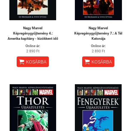
Nagy Marvel
Nagy Marvel
Képregénygyűjtemény 4.:
Képregénygyűjtemény 7.: A Tél
Amerika kapitány - kizökkent idő
Katonája
Online ár:
Online ár:
2 890 Ft
2 890 Ft


KOSÁRBA
KOSÁRBA