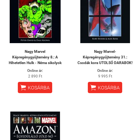
Nagy Marvel
Nagy Marvel-
Képregénygyűjtemény 8.: A
Képregénygyűjtemény 31.:
Hihetetlen Hulk - Néma sikolyok
Csodák kora UTOLSÓ DARABOK!
Online ár:
Online ár:
2 890 Ft
9 995 Ft


KOSÁRBA
KOSÁRBA