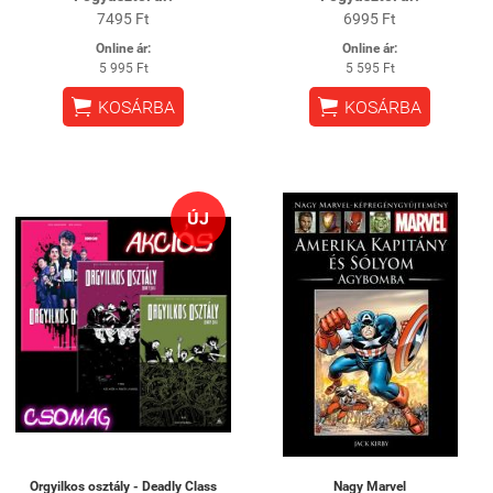
7495 Ft
6995 Ft
Online ár:
Online ár:
5 995 Ft
5 595 Ft


KOSÁRBA
KOSÁRBA
ÚJ
Orgyilkos osztály - Deadly Class
Nagy Marvel