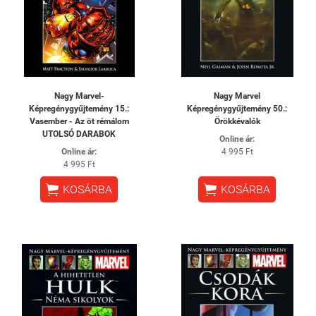
Nagy Marvel-
Nagy Marvel
Képregénygyűjtemény 15.:
Képregénygyűjtemény 50.:
Vasember - Az öt rémálom
Örökkévalók
UTOLSÓ DARABOK
Online ár:
Online ár:
4 995 Ft
4 995 Ft


KOSÁRBA
KOSÁRBA