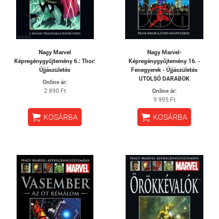
Nagy Marvel
Nagy Marvel-
Képregénygyűjtemény 6.: Thor:
Képregénygyűjtemény 16. -
Újjászületés
Fenegyerek - Újjászületés
UTOLSÓ DARABOK
Online ár:
2 890 Ft
Online ár:
9 995 Ft


KOSÁRBA
KOSÁRBA