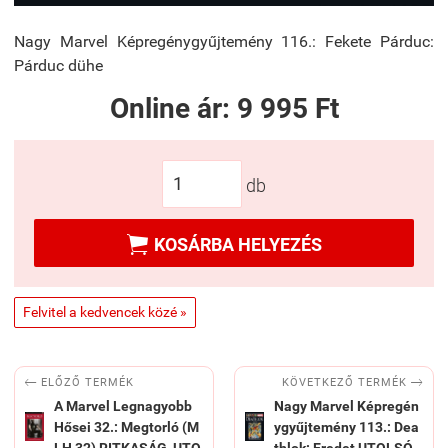
Nagy Marvel Képregénygyűjtemény 116.: Fekete Párduc:
Párduc dühe
Online ár:
9 995 Ft
db

KOSÁRBA HELYEZÉS
Felvitel a kedvencek közé »


KÖVETKEZŐ TERMÉK
ELŐZŐ TERMÉK
A Marvel Legnagyobb
Nagy Marvel Képregén
Hősei 32.: Megtorló (M
ygyűjtemény 113.: Dea