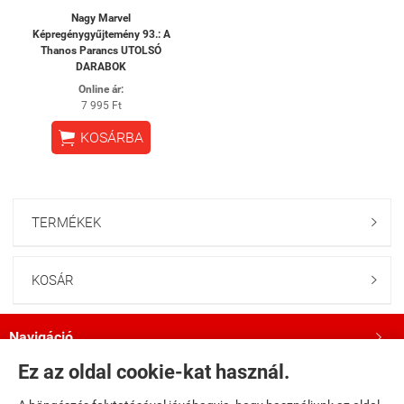
Nagy Marvel
Képregénygyűjtemény 93.: A
Thanos Parancs UTOLSÓ
DARABOK
Online ár:
7 995 Ft

KOSÁRBA
TERMÉKEK

KOSÁR

Navigáció

Ez az oldal cookie-kat használ.
Saját fiók
