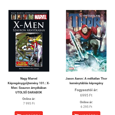
Nagy Marvel
Jason Aaron: A méltatlan Thor
Képregénygyűjtemény 101.: X-
keménytáblás képregény
Men: Szauron árnyékában
Fogyasztói ár:
UTOLSÓ DARABOK
6995 Ft
Online ár:
Online ár:
7 995 Ft
6 295 Ft