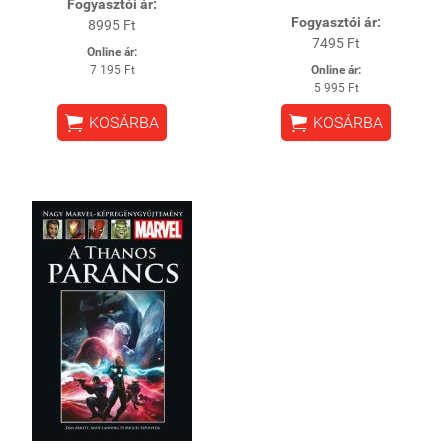
Fogyasztói ár:
Fogyasztói ár:
8995 Ft
7495 Ft
Online ár:
7 195 Ft
Online ár:
5 995 Ft


KOSÁRBA
KOSÁRBA