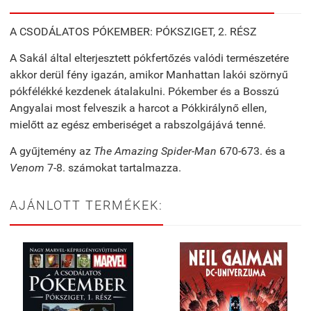
A CSODÁLATOS PÓKEMBER: PÓKSZIGET, 2. RÉSZ
A Sakál által elterjesztett pókfertőzés valódi természetére
akkor derül fény igazán, amikor Manhattan lakói szörnyű
pókfélékké kezdenek átalakulni. Pókember és a Bosszú
Angyalai most felveszik a harcot a Pókkirálynő ellen,
mielőtt az egész emberiséget a rabszolgájává tenné.
A gyűjtemény az
The Amazing Spider-Man
670-673. és a
Venom
7-8. számokat tartalmazza.
AJÁNLOTT TERMÉKEK: