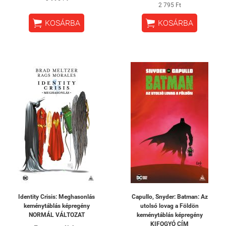
2 795 Ft


KOSÁRBA
KOSÁRBA
Identity Crisis: Meghasonlás
Capullo, Snyder: Batman: Az
keménytáblás képregény
utolsó lovag a Földön
NORMÁL VÁLTOZAT
keménytáblás képregény
KIFOGYÓ CÍM