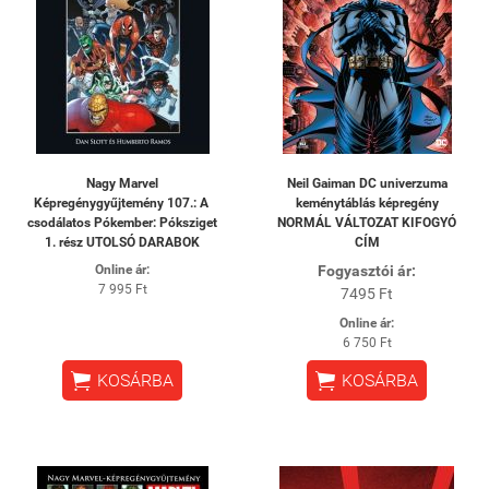
Nagy Marvel
Neil Gaiman DC univerzuma
Képregénygyűjtemény 107.: A ​
keménytáblás képregény
csodálatos Pókember: Póksziget
NORMÁL VÁLTOZAT KIFOGYÓ
1. rész UTOLSÓ DARABOK
CÍM
Online ár:
Fogyasztói ár:
7 995 Ft
7495 Ft
Online ár:
6 750 Ft


KOSÁRBA
KOSÁRBA