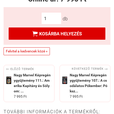
db

KOSÁRBA HELYEZÉS
Felvitel a kedvencek közé »


KÖVETKEZŐ TERMÉK
ELŐZŐ TERMÉK
Nagy Marvel Képregén
Nagy Marvel Képregén
ygyűjtemény 111.: Am
ygyűjtemény 107.: A ​cs
erika ​Kapitány és Sóly
odálatos Pókember: Pó
om: ...
ksz...
7 995 Ft
7 995 Ft
TOVÁBBI INFORMÁCIÓK A TERMÉKRŐL: