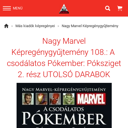


MENÜ

»
Más kiadók képregényei
»
Nagy Marvel Képregénygyűjtemény
Nagy Marvel
Képregénygyűjtemény 108.: A ​
csodálatos Pókember: Póksziget
2. rész UTOLSÓ DARABOK