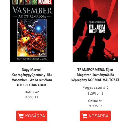
Nagy Marvel-
TRANSFORMERS: Éljen
Képregénygyűjtemény 15.:
Megatron! keménytáblás
Vasember - Az öt rémálom
képregény NORMÁL VÁLTOZAT
UTOLSÓ DARABOK
Fogyasztói ár:
Online ár:
12995 Ft
4 995 Ft
Online ár:
9 995 Ft


KOSÁRBA
KOSÁRBA