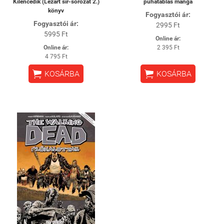
Kilencedik (Lezárt sír-sorozat 2.)
puhatáblás manga
könyv
Fogyasztói ár:
Fogyasztói ár:
2995 Ft
5995 Ft
Online ár:
Online ár:
2 395 Ft
4 795 Ft


KOSÁRBA
KOSÁRBA