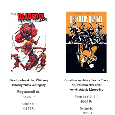
Deadpool-alakulat: Ölőhang
Orgyilkos osztály - Deadly Class
keménytáblás képregény
7.: Szerelem akár a vér
keménytáblás képregény
Fogyasztói ár:
Fogyasztói ár:
5495 Ft
4995 Ft
Online ár:
4 395 Ft
Online ár:
3 995 Ft