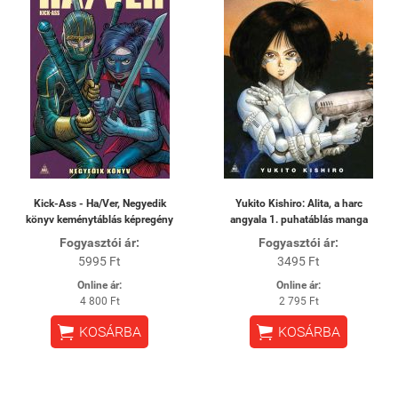
Kick-Ass - Ha/Ver, Negyedik
Yukito Kishiro: Alita, a harc
könyv keménytáblás képregény
angyala 1. puhatáblás manga
Fogyasztói ár:
Fogyasztói ár:
5995 Ft
3495 Ft
Online ár:
Online ár:
4 800 Ft
2 795 Ft


KOSÁRBA
KOSÁRBA