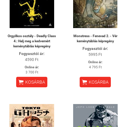
Orgyilkos osztály - Deadly Class
Monstress - Fenevad 2. - Vér
4.: Halj meg a kedvemért
keménytáblás képregény
keménytáblás képregény
Fogyasztói ár:
Fogyasztói ár:
5995 Ft
4590 Ft
Online ár:
Online ár:
4 795 Ft
3 700 Ft


KOSÁRBA
KOSÁRBA