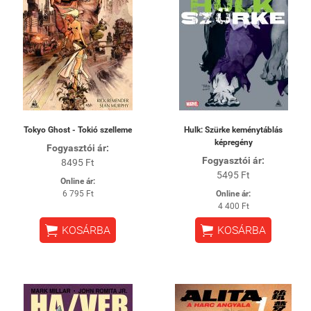
Tokyo Ghost - Tokió szelleme
Hulk: Szürke keménytáblás
képregény
Fogyasztói ár:
Fogyasztói ár:
8495 Ft
5495 Ft
Online ár:
6 795 Ft
Online ár:
4 400 Ft


KOSÁRBA
KOSÁRBA