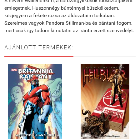
A nevem Wallendream, a sorozatgyilkosok rocksztárjaként
emlegetnek. Huszonnégy bűnténnyel büszkélkedem,
kézjegyem a fekete rózsa az áldozataim torkában.
Szerelmes vagyok Pandora Stillman-ba és bántani fogom,
mert csak így tudom kimutatni az iránta érzett szenvedélyt.
AJÁNLOTT TERMÉKEK: