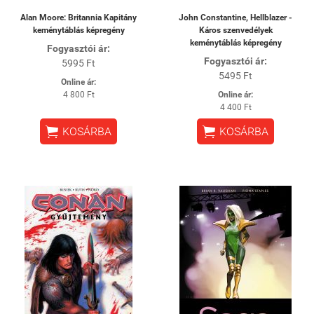
Alan Moore: Britannia Kapitány
John Constantine, Hellblazer -
keménytáblás képregény
Káros szenvedélyek
keménytáblás képregény
Fogyasztói ár:
Fogyasztói ár:
5995 Ft
5495 Ft
Online ár:
4 800 Ft
Online ár:
4 400 Ft


KOSÁRBA
KOSÁRBA