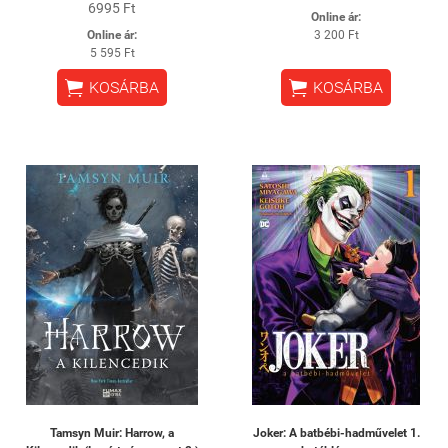
6995 Ft
Online ár:
Online ár:
3 200 Ft
5 595 Ft


KOSÁRBA
KOSÁRBA
Tamsyn Muir: Harrow, a
Joker: A batbébi-hadművelet 1.