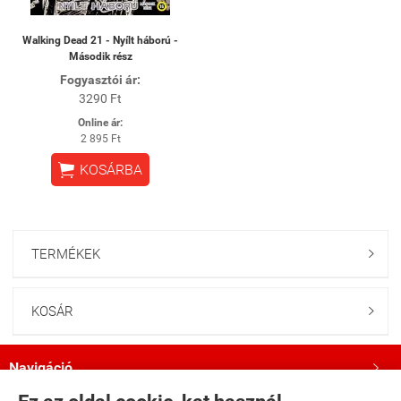
Walking Dead 21 - Nyílt háború -
Második rész
Fogyasztói ár:
3290 Ft
Online ár:
2 895 Ft

KOSÁRBA
TERMÉKEK

KOSÁR

Navigáció
