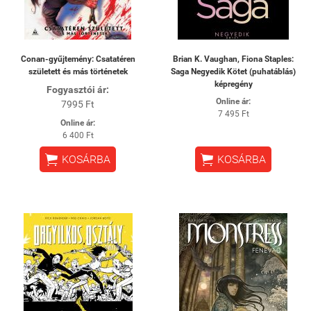
Conan-gyűjtemény: Csatatéren
Brian K. Vaughan, Fiona Staples:
született és más történetek
Saga Negyedik Kötet (puhatáblás)
képregény
Fogyasztói ár:
Online ár:
7995 Ft
7 495 Ft
Online ár:
6 400 Ft


KOSÁRBA
KOSÁRBA