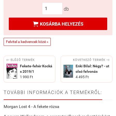
db

KOSÁRBA HELYEZÉS
Felvitel a kedvencek közé »


KÖVETKEZŐ TERMÉK
ELŐZŐ TERMÉK
Fekete-fehér Kocká
Enki Bilal: Négy? - ut
s 2019/1
olsó felvonás
1 990 Ft
4 495 Ft
TOVÁBBI INFORMÁCIÓK A TERMÉKRŐL:
Morgan Lost 4 - A fekete rózsa