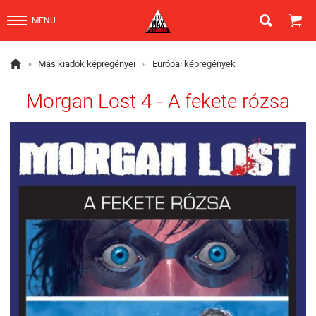


MENÜ

»
Más kiadók képregényei
»
Európai képregények
Morgan Lost 4 - A fekete rózsa