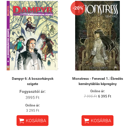
-20%
Dampyr 6: A boszorkányok
Monstress - Fenevad 1.: Ébredés
szigete
keménytáblás képregény
Fogyasztói ár:
Online ár:
7 995 Ft
6 395 Ft
3995 Ft
Online ár:
3 295 Ft


KOSÁRBA
KOSÁRBA