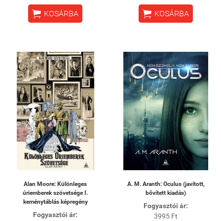


KOSÁRBA
KOSÁRBA
Alan Moore: Különleges
A. M. Aranth: Oculus (javított,
úriemberek szövetsége I.
bővített kiadás)
keménytáblás képregény
Fogyasztói ár:
Fogyasztói ár:
3995 Ft