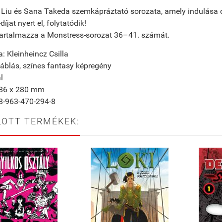
 Liu és Sana Takeda szemkápráztató sorozata, amely indulása ót
íjat nyert el, folytatódik!
tartalmazza a
Monstress
-sorozat 36–41. számát.
a: Kleinheincz Csilla
blás, színes fantasy képregény
l
186 x 280 mm
8-963-470-294-8
LOTT TERMÉKEK: