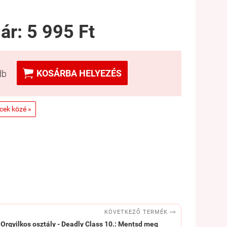
 ár:
5 995 Ft

KOSÁRBA HELYEZÉS
db
ncek közé »

KÖVETKEZŐ TERMÉK
Orgyilkos osztály - Deadly Class 10.: Mentsd meg