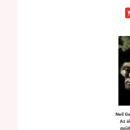
Neil G
Az á
gyűj