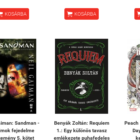


KOSÁRBA
KOSÁRBA
aiman: Sandman -
Benyák Zoltán: Requiem
Peach
lmok fejedelme
1.: Egy különös tavasz
Da
temény 5. kötet
emlékezete puhafedeles
k