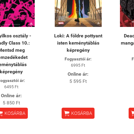
ilkos osztály -
Loki: A földre pottyant
Dead
dly Class 10.:
isten keménytáblás
manga
Mentsd meg
képregény
emzedékedet
Fogyasztói ár:
F
eménytáblás
6995 Ft
képregény
Online ár:
ogyasztói ár:
5 595 Ft
6495 Ft
Online ár:
5 850 Ft


KOSÁRBA
KOSÁRBA