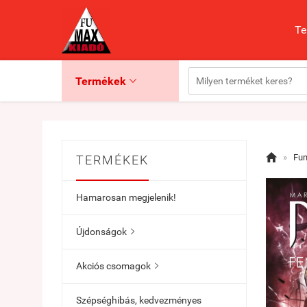
Te
Termékek


»
Fu
TERMÉKEK
Hamarosan megjelenik!
Újdonságok

Akciós csomagok

Szépséghibás, kedvezményes