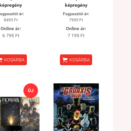
képregény
képregény
ogyasztói ár:
Fogyasztói ár:
8495 Ft
7995 Ft
Online ár:
Online ár:
6 795 Ft
7 195 Ft


KOSÁRBA
KOSÁRBA
ÚJ