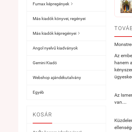
Fumax képregények

Más kiadók könyvei, regényei
TOVÁB
Más kiadók képregényei

Monstres
Angol nyelvű kiadványok
Az ember
hanem a 
Gemini Kiadó
kényszer
ügyesked
Webshop ajándékutalvány
Egyéb
Az Ismer
van…
KOSÁR
Küzdelem
ellenség