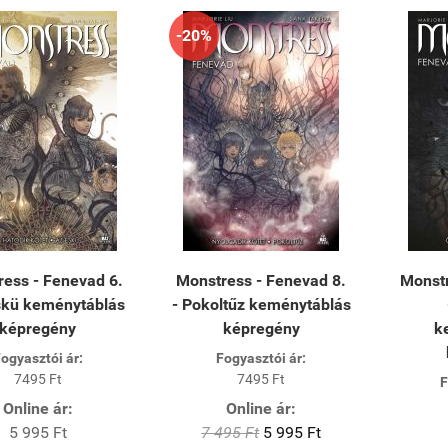
-20%
ess - Fenevad 6.
Monstress - Fenevad 8.
Monstr
skü keménytáblás
- Pokoltűz keménytáblás
képregény
képregény
k
ogyasztói ár:
Fogyasztói ár:
7495 Ft
7495 Ft
F
Online ár:
Online ár:
5 995 Ft
7 495 Ft
5 995 Ft