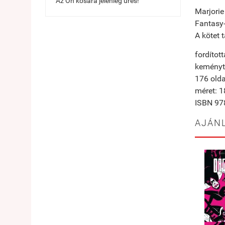
Az Ön kosara jelenleg üres!
Marjorie
Fantasy-d
A kötet 
fordított
keménytá
176 olda
méret: 
ISBN 97
AJÁN