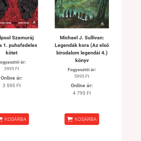
pool Szamuráj
Michael J. Sullivan:
 1. puhafedeles
Legendák kora (Az első
kötet
birodalom legendái 4.)
könyv
ogyasztói ár:
3995 Ft
Fogyasztói ár:
5995 Ft
Online ár:
3 595 Ft
Online ár:
4 795 Ft


KOSÁRBA
KOSÁRBA