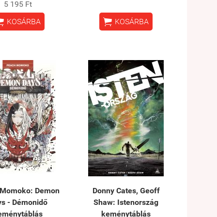
5 195 Ft


KOSÁRBA
KOSÁRBA
 Momoko: Demon
Donny Cates, Geoff
ys - Démonidő
Shaw: Istenország
eménytáblás
keménytáblás