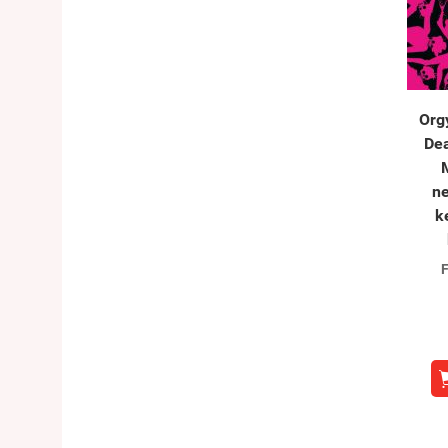
Orgy
Dea
n
k
F