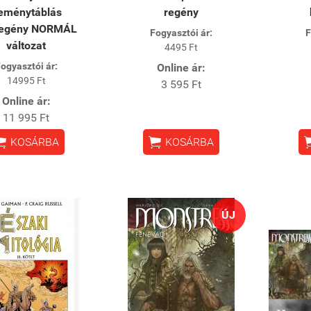
eménytáblás
regény
regény NORMÁL
Fogyasztói ár:
F
változat
4495 Ft
ogyasztói ár:
Online ár:
14995 Ft
3 595 Ft
Online ár:
11 995 Ft


KOSÁRBA
KOSÁRBA
ÚJ