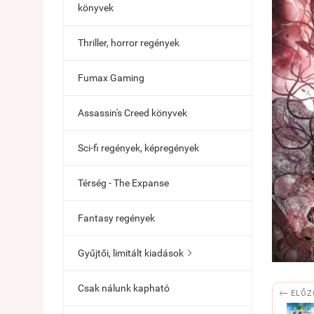
könyvek
Thriller, horror regények
Fumax Gaming
Assassin's Creed könyvek
Sci-fi regények, képregények
Térség - The Expanse
Fantasy regények
Gyűjtői, limitált kiadások

Csak nálunk kapható

ELŐZ