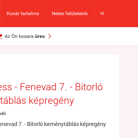
Kosár tartalma
Netes felületeink



Az Ön kosara
üres
.
ss - Fenevad 7. - Bitorló
táblás képregény
adó
enevad 7. - Bitorló keménytáblás képregény