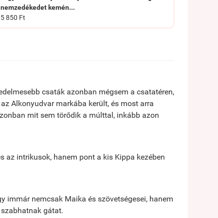
nemzedékedet kemén...
5 850 Ft
szedelmesebb csaták azonban mégsem a csatatéren,
 az Alkonyudvar markába került, és most arra
azonban mit sem törődik a múlttal, inkább azon
s az intrikusok, hanem pont a kis Kippa kezében
 hogy immár nemcsak Maika és szövetségesei, hanem
t szabhatnak gátat.