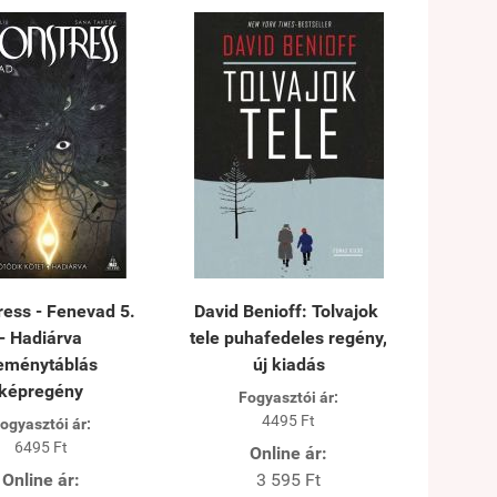
ess - Fenevad 5.
David Benioff: Tolvajok ​
- Hadiárva
tele puhafedeles regény,
eménytáblás
új kiadás
képregény
Fogyasztói ár:
4495 Ft
ogyasztói ár:
6495 Ft
Online ár:
Online ár:
3 595 Ft