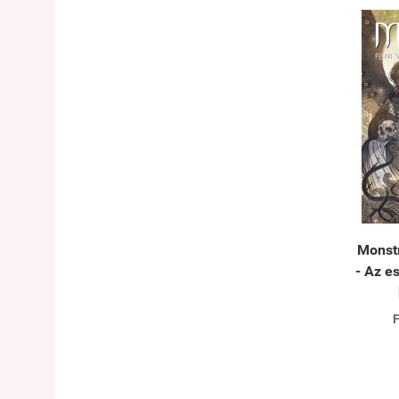
Monstr
- Az e
F