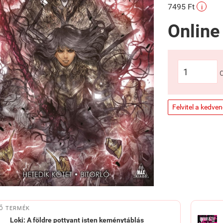
7495 Ft
i
Online
Felvitel a kedve
Ő TERMÉK
Loki: A földre pottyant isten keménytáblás