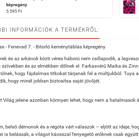
képregény
5 595 Ft
BI INFORMÁCIÓK A TERMÉKRŐL:
s - Fenevad 7. - Bitorló keménytáblás képregény
ek és az arkánok közti véres háború nem csillapodik, a legve
szívek­ben és az elmékben dőlnek el. Farkas­vérű Maika és Zinn
ülnek, hogy fájdalmas titkokat tárjanak fel a múltjukból. Tuya 
ik, hogy minél jobban biztosítsa saját jövőjét.
t Világ jelene azonban könnyen lehet, hogy nem a hatalmasok é
, belső démonok és a régóta várt vála­szok – eljött az ideje,
ei is belássák, a világot káosszal fenyegető erőknek csak együt