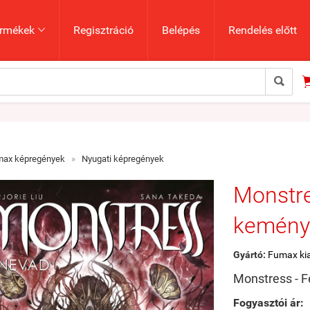
rmékek
Regisztráció
Belépés
Rendelés előtt


max képregények
»
Nyugati képregények
Monstre
kemény
Gyártó:
Fumax ki
Monstress - F
Fogyasztói ár: