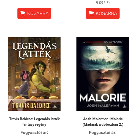
9 095 Ft


KOSÁRBA
KOSÁRBA
Travis Baldree: Legendás latték
Josh Malerman: Malorie
fantasy regény
(Madarak a dobozban 2.)
Fogyasztói ár:
Fogyasztói ár: