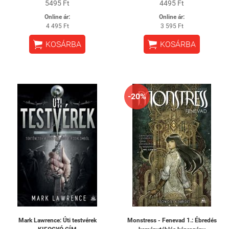
5495 Ft
4495 Ft
Online ár:
Online ár:
4 495 Ft
3 595 Ft


KOSÁRBA
KOSÁRBA
-20%
Mark Lawrence: Úti testvérek
Monstress - Fenevad 1.: Ébredés