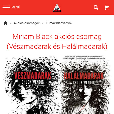


MENÜ

»
Akciós csomagok
»
Fumax kiadványok
Miriam Black akciós csomag
(Vészmadarak és Halálmadarak)