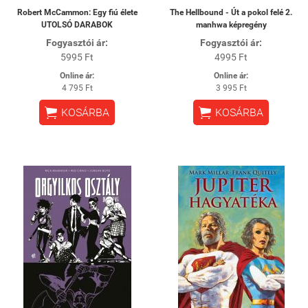
Robert McCammon: Egy fiú élete
The Hellbound - Út a pokol felé 2.
UTOLSÓ DARABOK
manhwa képregény
Fogyasztói ár:
Fogyasztói ár:
5995 Ft
4995 Ft
Online ár:
Online ár:
4 795 Ft
3 995 Ft


KOSÁRBA
KOSÁRBA