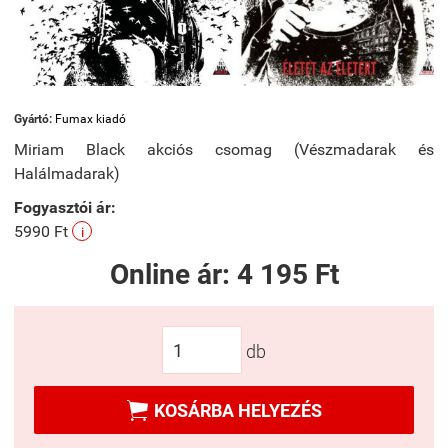
Gyártó:
Fumax kiadó
Miriam Black akciós csomag (Vészmadarak és
Halálmadarak)
Fogyasztói ár:
5990 Ft
i
Online ár:
4 195 Ft
db

KOSÁRBA HELYEZÉS