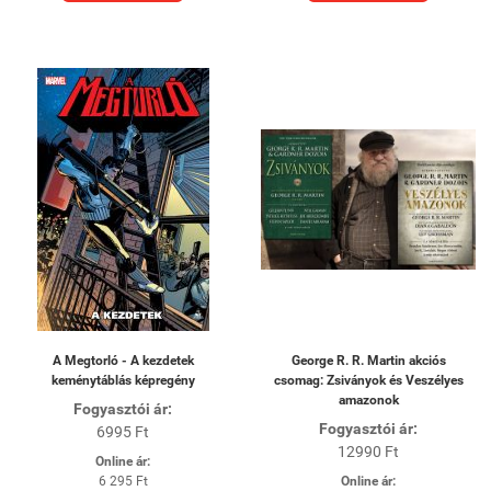
A Megtorló - A kezdetek
George R. R. Martin akciós
keménytáblás képregény
csomag: Zsiványok és Veszélyes
amazonok
Fogyasztói ár:
Fogyasztói ár:
6995 Ft
12990 Ft
Online ár:
6 295 Ft
Online ár: