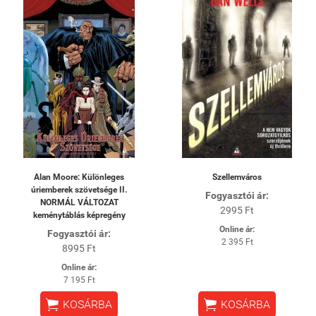
Alan Moore: Különleges
Szellemváros
úriemberek szövetsége II.
Fogyasztói ár:
NORMÁL VÁLTOZAT
2995 Ft
keménytáblás képregény
Online ár:
Fogyasztói ár:
2 395 Ft
8995 Ft
Online ár:
7 195 Ft


KOSÁRBA
KOSÁRBA