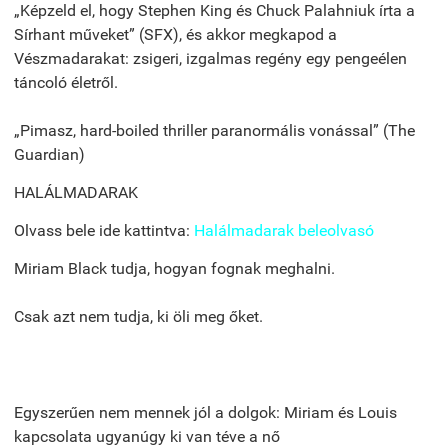
„Képzeld el, hogy Stephen King és Chuck Palahniuk írta a
Sírhant műveket” (SFX), és akkor megkapod a
Vészmadarakat: zsigeri, izgalmas regény egy pengeélen
táncoló életről.
„Pimasz, hard-boiled thriller paranormális vonással” (The
Guardian)
HALÁLMADARAK
Olvass bele ide kattintva:
Halálmadarak beleolvasó
Miriam Black tudja, hogyan fognak meghalni.
Csak azt nem tudja, ki öli meg őket.
Egyszerűen nem mennek jól a dolgok: Miriam és Louis
kapcsolata ugyanúgy ki van téve a nő