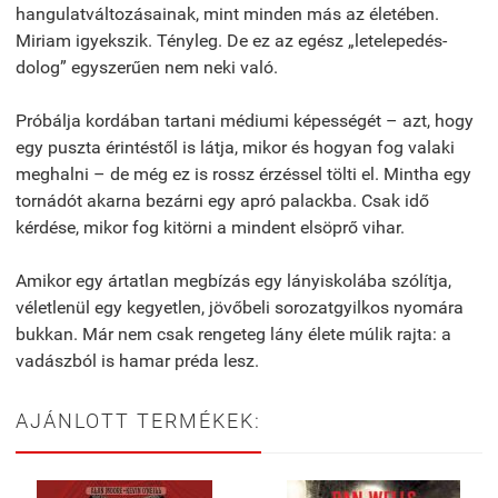
hangulatváltozásainak, mint minden más az életében.
Miriam igyekszik. Tényleg. De ez az egész „letelepedés-
dolog” egyszerűen nem neki való.
Próbálja kordában tartani médiumi képességét – azt, hogy
egy puszta érintéstől is látja, mikor és hogyan fog valaki
meghalni – de még ez is rossz érzéssel tölti el. Mintha egy
tornádót akarna bezárni egy apró palackba. Csak idő
kérdése, mikor fog kitörni a mindent elsöprő vihar.
Amikor egy ártatlan megbízás egy lányiskolába szólítja,
véletlenül egy kegyetlen, jövőbeli sorozatgyilkos nyomára
bukkan. Már nem csak rengeteg lány élete múlik rajta: a
vadászból is hamar préda lesz.
AJÁNLOTT TERMÉKEK: