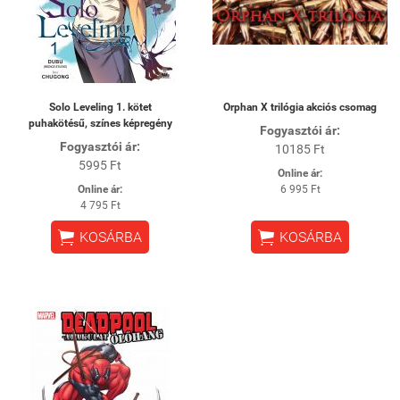
Solo Leveling 1. kötet
Orphan X trilógia akciós csomag
puhakötésű, színes képregény
Fogyasztói ár:
Fogyasztói ár:
10185 Ft
5995 Ft
Online ár:
Online ár:
6 995 Ft
4 795 Ft


KOSÁRBA
KOSÁRBA