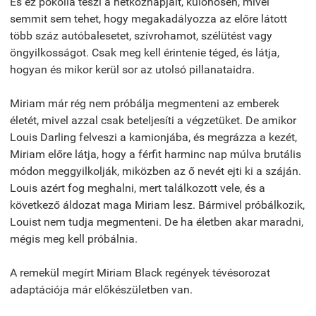
És ez pokollá teszi a hétköznapjait, különösen, mivel
semmit sem tehet, hogy megakadályozza az előre látott
több száz autóbalesetet, szívrohamot, szélütést vagy
öngyilkosságot. Csak meg kell érintenie téged, és látja,
hogyan és mikor kerül sor az utolsó pillanataidra.
Miriam már rég nem próbálja megmenteni az emberek
életét, mivel azzal csak beteljesíti a végzetüket. De amikor
Louis Darling felveszi a kamionjába, és megrázza a kezét,
Miriam előre látja, hogy a férfit harminc nap múlva brutális
módon meggyilkolják, miközben az ő nevét ejti ki a száján.
Louis azért fog meghalni, mert találkozott vele, és a
következő áldozat maga Miriam lesz. Bármivel próbálkozik,
Louist nem tudja megmenteni. De ha életben akar maradni,
mégis meg kell próbálnia.
A remekül megírt Miriam Black regények tévésorozat
adaptációja már előkészületben van.