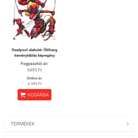
Deadpool-alakulat: Ölőhang
keménytáblás képregény
Fogyasztói ár:
5495 Ft
Online ár:
4 395 Ft

KOSÁRBA
TERMÉKEK
