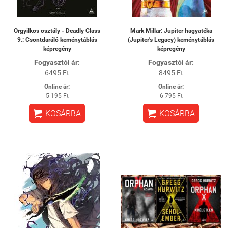
Orgyilkos osztály - Deadly Class
Mark Millar: Jupiter hagyatéka
9.: Csontdaráló keménytáblás
(Jupiter's Legacy) keménytáblás
képregény
képregény
Fogyasztói ár:
Fogyasztói ár:
6495 Ft
8495 Ft
Online ár:
Online ár:
5 195 Ft
6 795 Ft


KOSÁRBA
KOSÁRBA