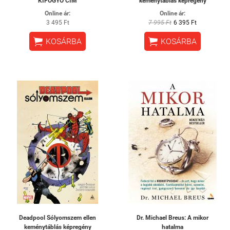
KIFOGYÓ CÍM
keménytáblás képregény
Online ár:
Online ár:
3 495 Ft
7 995 Ft
6 395 Ft


KOSÁRBA
KOSÁRBA
Deadpool Sólyomszem ellen
Dr. Michael Breus: A mikor
keménytáblás képregény
hatalma