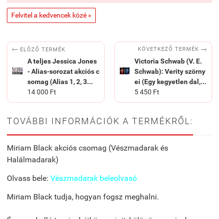
Felvitel a kedvencek közé »


KÖVETKEZŐ TERMÉK
ELŐZŐ TERMÉK
A teljes Jessica Jones
Victoria Schwab (V. E.
- Alias-sorozat akciós c
Schwab): Verity szörny
somag (Alias 1, 2, 3...
ei (Egy kegyetlen dal,...
14 000 Ft
5 450 Ft
TOVÁBBI INFORMÁCIÓK A TERMÉKRŐL:
Miriam Black akciós csomag (Vészmadarak és
Halálmadarak)
Olvass bele:
Vészmadarak beleolvasó
Miriam Black tudja, hogyan fogsz meghalni.