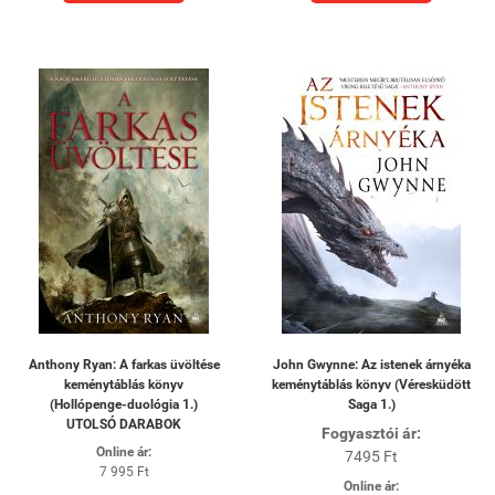
Anthony Ryan: A farkas üvöltése
John Gwynne: Az istenek árnyéka
keménytáblás könyv
keménytáblás könyv (Véresküdött
(Hollópenge-duológia 1.)
Saga 1.)
UTOLSÓ DARABOK
Fogyasztói ár:
Online ár:
7495 Ft
7 995 Ft
Online ár: