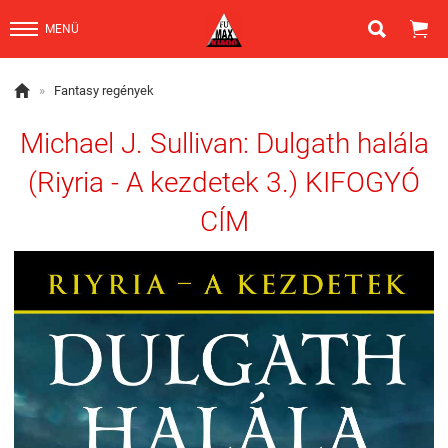


MENÜ

»
Fantasy regények
Michael J. Sullivan: Dulgath halála
(Riyria - A kezdetek 3.) KIFOGYÓ
CÍM