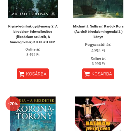
Riyria-krónikák gyűjtemény 2: A
Michael J. Sullivan: Kardok Kora
birodalom felemelkedése
(Az első birodalom legendái 2.)
(Birodalom születik, A
könyv
Smaragdvihar) KIFOGYÓ CÍM
Fogyasztói ár:
Online ár:
4995 Ft
8 495 Ft
Online ár:
3 995 Ft


KOSÁRBA
KOSÁRBA
-20%