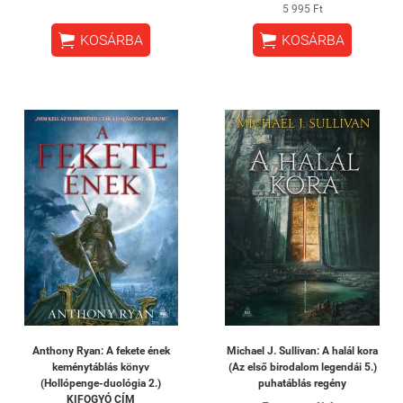
5 995 Ft


KOSÁRBA
KOSÁRBA
Anthony Ryan: A fekete ének
Michael J. Sullivan: A halál kora
keménytáblás könyv
(Az első birodalom legendái 5.)
(Hollópenge-duológia 2.)
puhatáblás regény
KIFOGYÓ CÍM