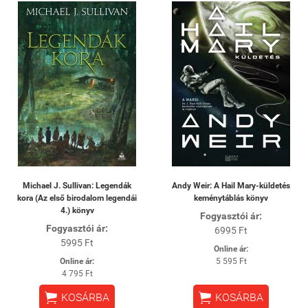
Michael J. Sullivan: Legendák
Andy Weir: A Hail Mary-küldetés
kora (Az első birodalom legendái
keménytáblás könyv
4.) könyv
Fogyasztói ár:
Fogyasztói ár:
6995 Ft
5995 Ft
Online ár:
Online ár:
5 595 Ft
4 795 Ft


KOSÁRBA
KOSÁRBA