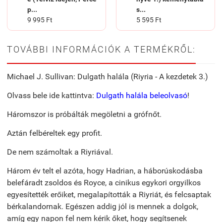
p...
s...
9 995 Ft
5 595 Ft
TOVÁBBI INFORMÁCIÓK A TERMÉKRŐL:
Michael J. Sullivan: Dulgath halála (Riyria - A kezdetek 3.)
Olvass bele ide kattintva:
Dulgath halála beleolvasó
!
Háromszor is próbálták megöletni a grófnőt.
Aztán felbéreltek egy profit.
De nem számoltak a Riyriával.
Három év telt el azóta, hogy Hadrian, a háborúskodásba
belefáradt zsoldos és Royce, a cinikus egykori orgyilkos
egyesítették erőiket, megalapították a Riyriát, és felcsaptak
bérkalandornak. Egészen addig jól is mennek a dolgok,
amíg egy napon fel nem kérik őket, hogy segítsenek