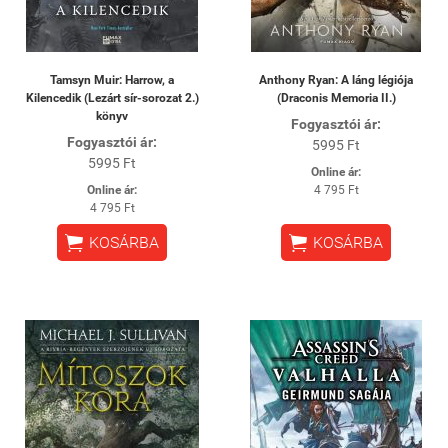
Tamsyn Muir: Harrow, a
Anthony Ryan: A láng légiója
Kilencedik (Lezárt sír-sorozat 2.)
(Draconis Memoria II.)
könyv
Fogyasztói ár:
Fogyasztói ár:
5995 Ft
5995 Ft
Online ár:
Online ár:
4 795 Ft
4 795 Ft


KOSÁRBA
KOSÁRBA