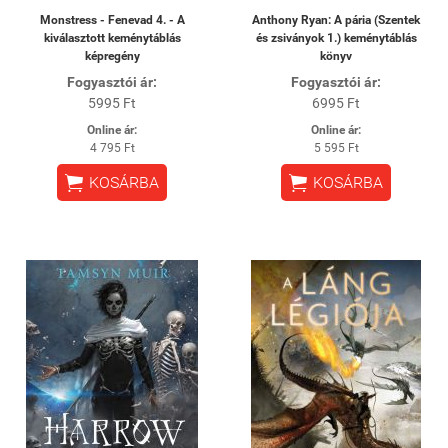
Monstress - Fenevad 4. - A
Anthony Ryan: A pária (Szentek
kiválasztott keménytáblás
és zsiványok 1.) keménytáblás
képregény
könyv
Fogyasztói ár:
Fogyasztói ár:
5995 Ft
6995 Ft
Online ár:
Online ár:
4 795 Ft
5 595 Ft


KOSÁRBA
KOSÁRBA