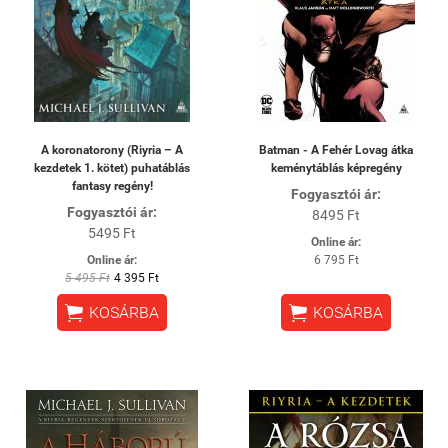
A koronatorony (Riyria – A
Batman - A Fehér Lovag átka
kezdetek 1. kötet) puhatáblás
keménytáblás képregény
fantasy regény!
Fogyasztói ár:
Fogyasztói ár:
8495 Ft
5495 Ft
Online ár:
Online ár:
6 795 Ft
5 495 Ft
4 395 Ft


KOSÁRBA
KOSÁRBA