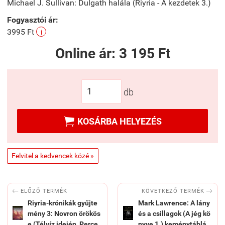
Michael J. Sullivan: Dulgath halála (Riyria - A kezdetek 3.)
Fogyasztói ár:
3995 Ft
i
Online ár:
3 195 Ft
db

KOSÁRBA HELYEZÉS
Felvitel a kedvencek közé »


KÖVETKEZŐ TERMÉK
ELŐZŐ TERMÉK
Riyria-krónikák gyűjte
Mark Lawrence: A lány
mény 3: Novron örökös
és a csillagok (A jég kö
e (Télvíz idején, Perce
nyve 1.) keménytáblá