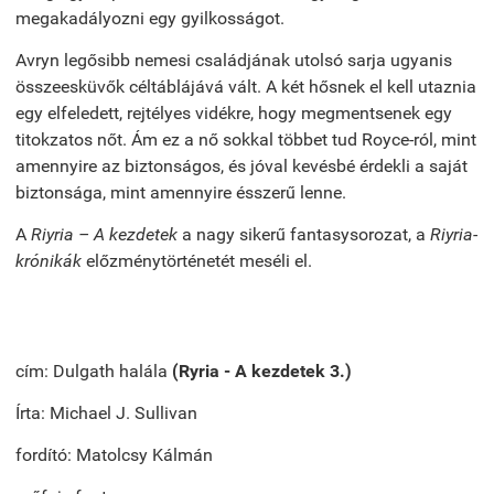
megakadályozni egy gyilkosságot.
Avryn legősibb nemesi családjának utolsó sarja ugyanis
összeesküvők céltáblájává vált. A két hősnek el kell utaznia
egy elfeledett, rejtélyes vidékre, hogy megmentsenek egy
titokzatos nőt. Ám ez a nő sokkal többet tud Royce-ról, mint
amennyire az biztonságos, és jóval kevésbé érdekli a saját
biztonsága, mint amennyire ésszerű lenne.
A
Riyria – A kezdetek
a nagy sikerű fantasysorozat, a
Riyria-
krónikák
előzménytörténetét meséli el.
cím: Dulgath halála
(Ryria - A kezdetek 3.)
Írta: Michael J. Sullivan
fordító: Matolcsy Kálmán