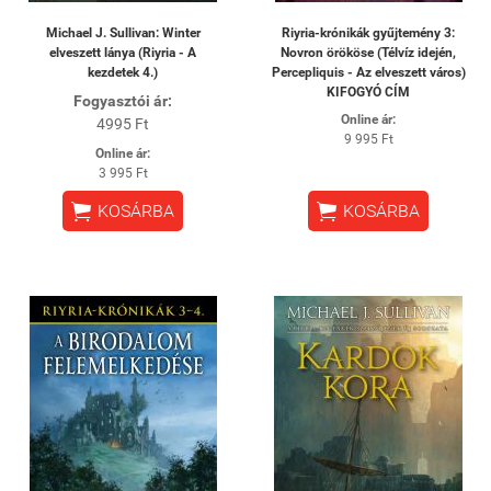
Michael J. Sullivan: Winter
Riyria-krónikák gyűjtemény 3:
elveszett lánya (Riyria - A
Novron örököse (Télvíz idején,
kezdetek 4.)
Percepliquis - Az elveszett város)
KIFOGYÓ CÍM
Fogyasztói ár:
Online ár:
4995 Ft
9 995 Ft
Online ár:
3 995 Ft


KOSÁRBA
KOSÁRBA