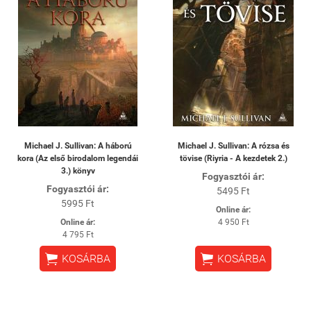
Michael J. Sullivan: A háború
Michael J. Sullivan: A rózsa és
kora (Az első birodalom legendái
tövise (Riyria - A kezdetek 2.)
3.) könyv
Fogyasztói ár:
Fogyasztói ár:
5495 Ft
5995 Ft
Online ár:
Online ár:
4 950 Ft
4 795 Ft


KOSÁRBA
KOSÁRBA