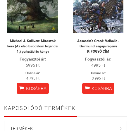
Michael J. Sullivan: Mítoszok
Assassin's Creed: Valhalla -
kora (Az első birodalom legendái
Geirmund sagája regény
1.) puhatáblás könyv
KIFOGYÓ CÍM
Fogyasztói ár:
Fogyasztói ár:
5995 Ft
4995 Ft
Online ár:
Online ár:
4 795 Ft
3 995 Ft


KOSÁRBA
KOSÁRBA
KAPCSOLÓDÓ TERMÉKEK:
TERMÉKEK
