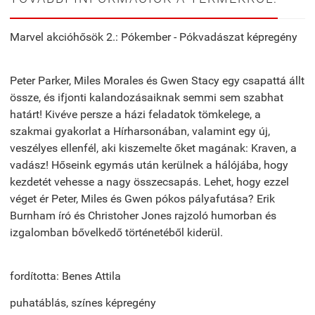
Marvel akcióhősök 2.: Pókember - Pókvadászat képregény
Peter Parker, Miles Morales és Gwen Stacy egy csapattá állt
össze, és ifjonti kalandozásaiknak semmi sem szabhat
határt! Kivéve persze a házi feladatok tömkelege, a
szakmai gyakorlat a Hírharsonában, valamint egy új,
veszélyes ellenfél, aki kiszemelte őket magának: Kraven, a
vadász! Hőseink egymás után kerülnek a hálójába, hogy
kezdetét vehesse a nagy összecsapás. Lehet, hogy ezzel
véget ér Peter, Miles és Gwen pókos pályafutása? Erik
Burnham író és Christoher Jones rajzoló humorban és
izgalomban bővelkedő történetéből kiderül.
fordította: Benes Attila
puhatáblás, színes képregény