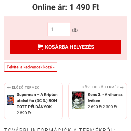
Online ár:
1 490 Ft
db

KOSÁRBA HELYEZÉS
Felvitel a kedvencek közé »


KÖVETKEZŐ TERMÉK
ELŐZŐ TERMÉK
Superman – A Kripton
Konc 3. - A vihar sz
utolsó fia (DC 3.) BON
ívében
TOTT PÉLDÁNYOK
2 690 Ft
2 300 Ft
2 890 Ft
TOVÁBBI INFORMÁCIÓK A TERMÉKRŐL: