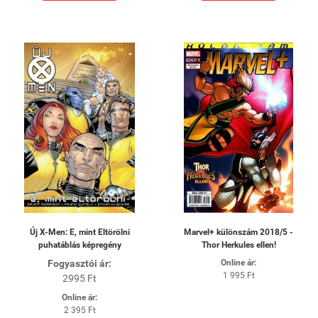
Új X-Men: E, mint Eltörölni
Marvel+ különszám 2018/5 -
puhatáblás képregény
Thor Herkules ellen!
Fogyasztói ár:
Online ár:
1 995 Ft
2995 Ft
Online ár:
2 395 Ft