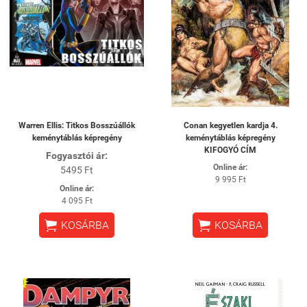
Warren Ellis: Titkos Bosszúállók
Conan kegyetlen kardja 4.
keménytáblás képregény
keménytáblás képregény
KIFOGYÓ CÍM
Fogyasztói ár:
Online ár:
5495 Ft
9 995 Ft
Online ár:
4 095 Ft


KOSÁRBA
KOSÁRBA