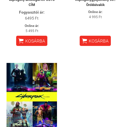
CÍM
Örökkévalók
Fogyasztói ár:
Online ár:
4 995 Ft
6495 Ft
Online ár:
5 495 Ft


KOSÁRBA
KOSÁRBA