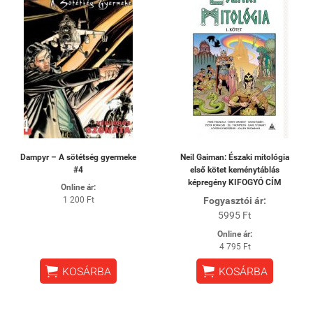
Dampyr – A sötétség gyermeke
Neil Gaiman: Északi mitológia
#4
első kötet keménytáblás
képregény KIFOGYÓ CÍM
Online ár:
1 200 Ft
Fogyasztói ár:
5995 Ft
Online ár:
4 795 Ft


KOSÁRBA
KOSÁRBA