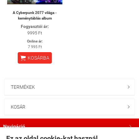
A Cyberpunk 2077 világa -
keménytáblás album
Fogyasztói ár:
9995 Ft
Online ár:
7 995 Ft

KOSÁRBA
TERMÉKEK

KOSÁR

Navigáció

Ez az oldal cookie-kat használ.