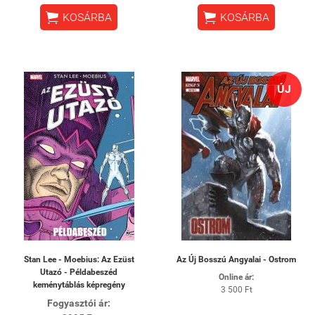


KOSÁRBA
KOSÁRBA
ÚJ
Stan Lee - Moebius: Az Ezüst
Az Új Bosszú Angyalai - Ostrom
Utazó - Példabeszéd
Online ár:
keménytáblás képregény
3 500 Ft
Fogyasztói ár: