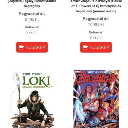
(Jupiter's Legacy) keménytáblás
Xavier világa / X hatványai (House
képregény
of X, Powers of X) keménytáblás
képregény (normál verzió)
Fogyasztói ár:
Fogyasztói ár:
8495 Ft
10995 Ft
Online ár:
6 795 Ft
Online ár:
8 795 Ft


KOSÁRBA
KOSÁRBA