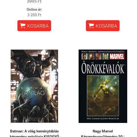
3995 Ft
Online ár:
3 200 Ft


KOSÁRBA
KOSÁRBA
Batman: A világ keménytáblás
Nagy Marvel
képregény antológia KIFOGYÓ
Képregénygyűjtemény 50.: