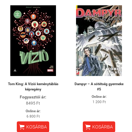
Tom King: A Vízió keménytáblás
Dampyr – A sötétség gyermeke
képregény
#5
Fogyasztói ár:
Online ár:
1 200 Ft
8495 Ft
Online ár:
6 800 Ft


KOSÁRBA
KOSÁRBA