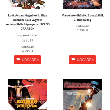
Loki: Asgard ügynöke 1.: Bízz
Marvel akcióhősök: Bosszúállók
bennem, Loki vagyok!
2: Rubinvilág
keménytáblás képregény UTOLSÓ
Online ár:
DARABOK
1 490 Ft
Fogyasztói ár:
5995 Ft
Online ár:
4 795 Ft


KOSÁRBA
KOSÁRBA