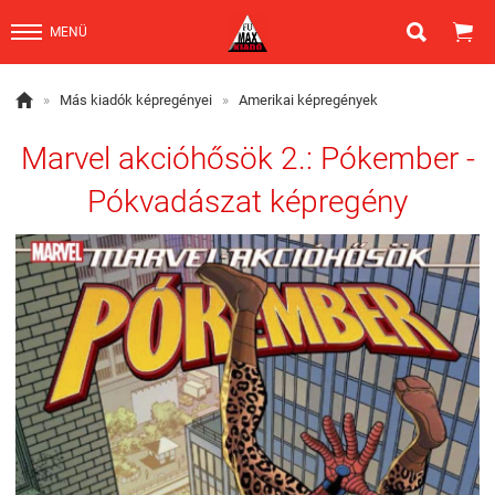


MENÜ

»
Más kiadók képregényei
»
Amerikai képregények
Marvel akcióhősök 2.: Pókember -
Pókvadászat képregény