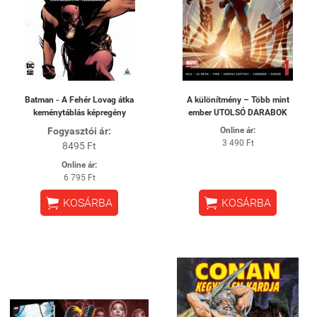
Batman - A Fehér Lovag átka
A különítmény – Több mint
keménytáblás képregény
ember UTOLSÓ DARABOK
Fogyasztói ár:
Online ár:
3 490 Ft
8495 Ft
Online ár:
6 795 Ft


KOSÁRBA
KOSÁRBA