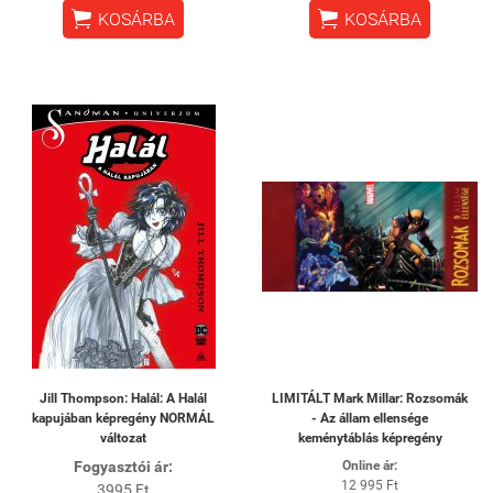


KOSÁRBA
KOSÁRBA
Jill Thompson: Halál: A Halál
LIMITÁLT Mark Millar: Rozsomák
kapujában képregény NORMÁL
- Az állam ellensége
változat
keménytáblás képregény
Fogyasztói ár:
Online ár:
12 995 Ft
3995 Ft