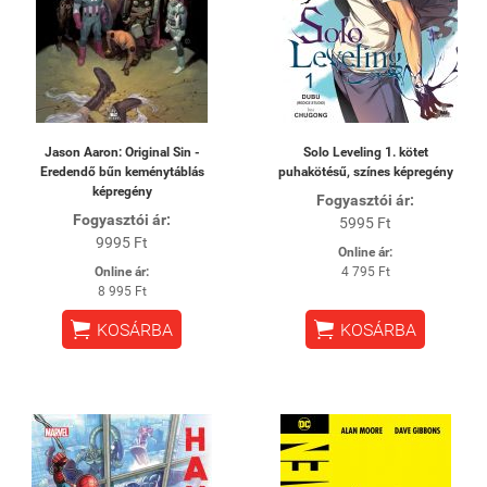
Jason Aaron: Original Sin -
Solo Leveling 1. kötet
Eredendő bűn keménytáblás
puhakötésű, színes képregény
képregény
Fogyasztói ár:
Fogyasztói ár:
5995 Ft
9995 Ft
Online ár:
Online ár:
4 795 Ft
8 995 Ft


KOSÁRBA
KOSÁRBA