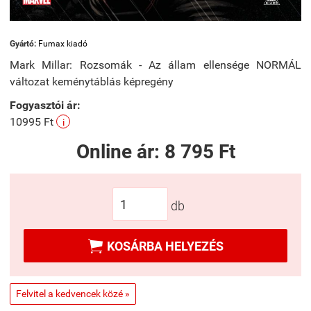
Gyártó:
Fumax kiadó
Mark Millar: Rozsomák - Az állam ellensége NORMÁL
változat keménytáblás képregény
Fogyasztói ár:
10995 Ft
i
Online ár:
8 795 Ft
db

KOSÁRBA HELYEZÉS
Felvitel a kedvencek közé »