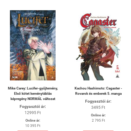
Mike Carey: Lucifer-gyűjtemény,
Kachou Hashimoto: Cagaster -
Első kötet keménytáblás
Rovarok és emberek 5. manga
képregény NORMÁL változat
Fogyasztói ár:
Fogyasztói ár:
3495 Ft
12995 Ft
Online ár:
Online ár:
2 795 Ft
10 395 Ft