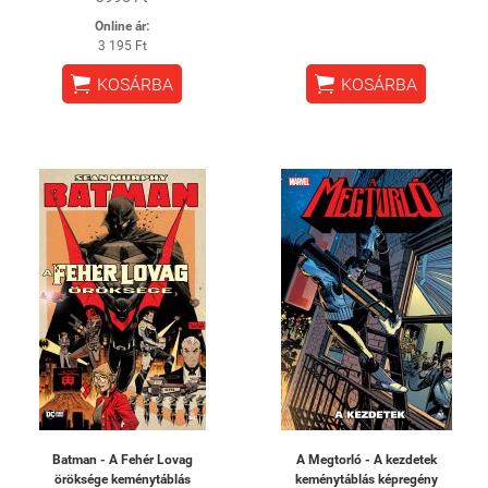
Online ár:
3 195 Ft


KOSÁRBA
KOSÁRBA
Batman - A Fehér Lovag
A Megtorló - A kezdetek
öröksége keménytáblás
keménytáblás képregény