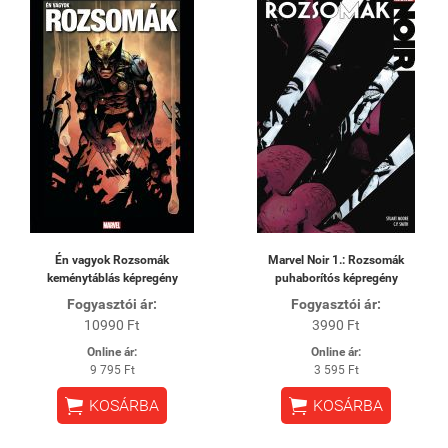
Én vagyok Rozsomák
Marvel Noir 1.: Rozsomák
keménytáblás képregény
puhaborítós képregény
Fogyasztói ár:
Fogyasztói ár:
10990 Ft
3990 Ft
Online ár:
Online ár:
9 795 Ft
3 595 Ft


KOSÁRBA
KOSÁRBA