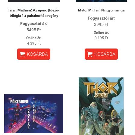
Taran Matharu: Az újonc (Idéző-
Mato, Mr Tan: Ningyo manga
trilógia 1.) puhaborítós regény
Fogyasztói ár:
Fogyasztói ár:
3995 Ft
5495 Ft
Online ár:
Online ár:
3 195 Ft
4 395 Ft


KOSÁRBA
KOSÁRBA