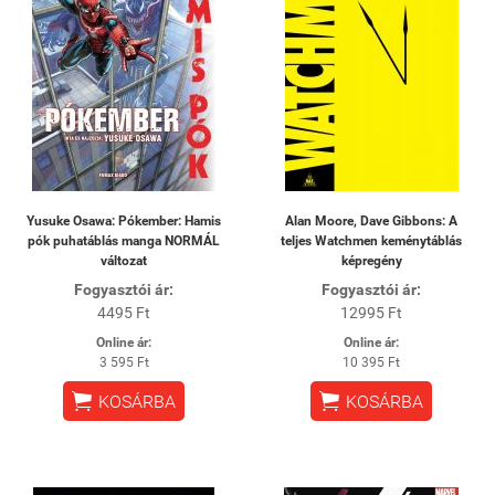
Yusuke Osawa: Pókember: Hamis
Alan Moore, Dave Gibbons: A
pók puhatáblás manga NORMÁL
teljes Watchmen keménytáblás
változat
képregény
Fogyasztói ár:
Fogyasztói ár:
4495 Ft
12995 Ft
Online ár:
Online ár:
3 595 Ft
10 395 Ft


KOSÁRBA
KOSÁRBA