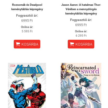
Rozsomák és Deadpool
Jason Aaron: A hatalmas Thor:
keménytáblás képregény
Vérében a mennydörgés
keménytáblás képregény
Fogyasztói ár:
Fogyasztói ár:
6995 Ft
6995 Ft
Online ár:
5 595 Ft
Online ár:
6 295 Ft


KOSÁRBA
KOSÁRBA