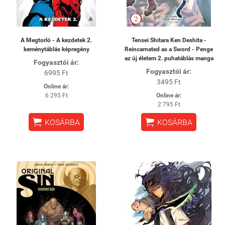
A Megtorló - A kezdetek 2.
Tensei Shitara Ken Deshita -
keménytáblás képregény
Reincarnated as a Sword - Penge
az új életem 2. puhatáblás manga
Fogyasztói ár:
Fogyasztói ár:
6995 Ft
3495 Ft
Online ár:
6 295 Ft
Online ár:
2 795 Ft


KOSÁRBA
KOSÁRBA