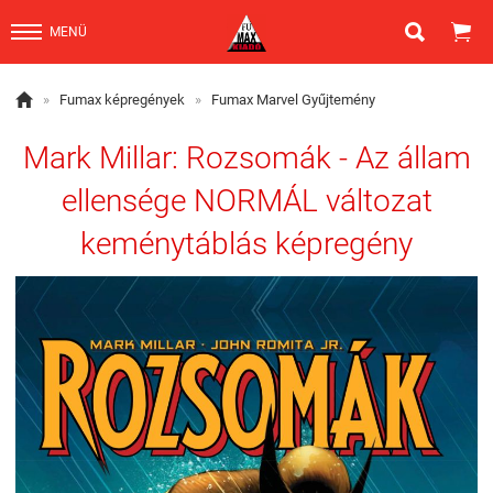


MENÜ

»
Fumax képregények
»
Fumax Marvel Gyűjtemény
Mark Millar: Rozsomák - Az állam
ellensége NORMÁL változat
keménytáblás képregény