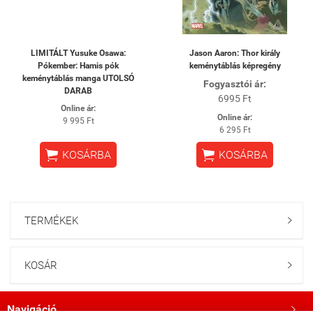
LIMITÁLT Yusuke Osawa:
Jason Aaron: Thor király
Pókember: Hamis pók
keménytáblás képregény
keménytáblás manga UTOLSÓ
Fogyasztói ár:
DARAB
6995 Ft
Online ár:
Online ár:
9 995 Ft
6 295 Ft


KOSÁRBA
KOSÁRBA
TERMÉKEK

KOSÁR

Navigáció
