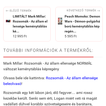


KÖVETKEZŐ TERMÉK
ELŐZŐ TERMÉK
LIMITÁLT Mark Millar:
Peach Momoko: Demon
Rozsomák - Az állam el
Wars - Démon-polgárhá
lensége keménytáblás
ború keménytáblás kép
ké...
regén...
12 995 Ft
5 595 Ft
TOVÁBBI INFORMÁCIÓK A TERMÉKRŐL:
Mark Millar: Rozsomák - Az állam ellensége NORMÁL
változat keménytáblás képregény
Olvass bele ide kattintva:
Rozsomák - Az állam ellensége
beleolvasó
!
Rozsomák egy két lábon járó, élő fegyver… ami rossz
kezekbe került. Senki sem érti, Logan miért veti rá magát
vadállati dühvel korábbi szövetségeseire és barátaira,