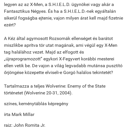
legyen az az X-Men, a S.H.I.E.L.D. ügynökei vagy akár a
Fantasztikus Négyes. És ha a S.H.I.E.L.D.-nek egyáltalán
sikerül fogságba ejtenie, vajon milyen árat kell majd fizetnie
ezért?
A Kéz által agymosott Rozsomák ellenséget és barátot
miszlikbe aprítva tör utat magának, ami végül egy X-Men
tag halálához vezet. Majd az elfogott és
„újraprogramozott” egykori X-Fegyvert korábbi mesterei
ellen vetik be. De vajon a világ legvadabb mutánsa pusztító
őrjöngése közepette elviseli-e Gorgó halálos tekintetét?
Tartalmazza a teljes Wolverine: Enemy of the State
történetet (Wolverine 20-31, 2004).
színes, keménytáblás képregény
írta Mark Millar
rajz: John Romita Jr.