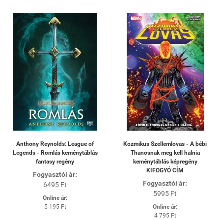
Anthony Reynolds: League of
Kozmikus Szellemlovas - A bébi
Legends - Romlás keménytáblás
Thanosnak meg kell halnia
fantasy regény
keménytáblás képregény
KIFOGYÓ CÍM
Fogyasztói ár:
Fogyasztói ár:
6495 Ft
5995 Ft
Online ár:
5 195 Ft
Online ár:
4 795 Ft