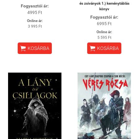
és zsiványok 1.) keménytáblás
Fogyasztói ár:
könyv
4995 Ft
Fogyasztói ár:
Online ár:
6995 Ft
3 995 Ft
Online ár:
5 595 Ft


KOSÁRBA
KOSÁRBA