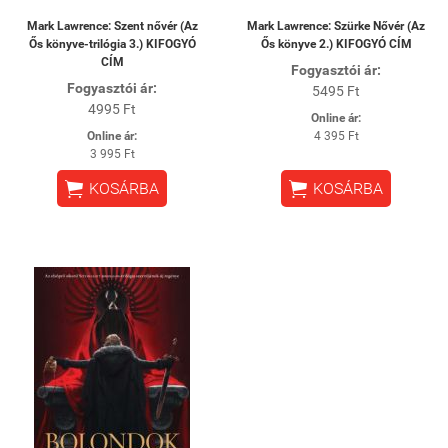
Mark Lawrence: Szent nővér (Az
Mark Lawrence: Szürke Nővér (Az
Ős könyve-trilógia 3.) KIFOGYÓ
Ős könyve 2.) KIFOGYÓ CÍM
CÍM
Fogyasztói ár:
Fogyasztói ár:
5495 Ft
4995 Ft
Online ár:
Online ár:
4 395 Ft
3 995 Ft


KOSÁRBA
KOSÁRBA