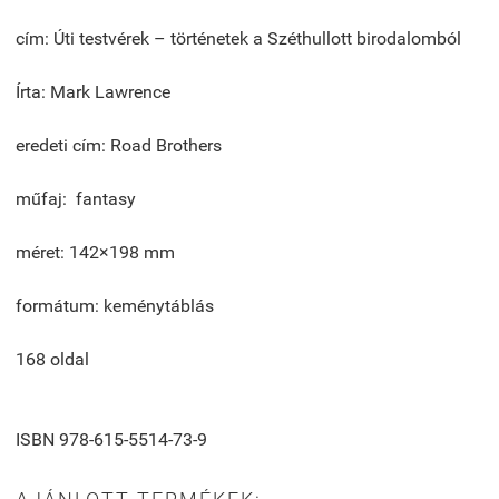
cím: Úti testvérek – történetek a Széthullott birodalomból
Írta: Mark Lawrence
eredeti cím: Road Brothers
műfaj: fantasy
méret: 142×198 mm
formátum: keménytáblás
168 oldal
ISBN 978-615-5514-73-9