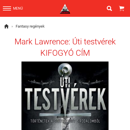


MENÜ

»
Fantasy regények
Mark Lawrence: Úti testvérek
KIFOGYÓ CÍM