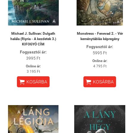
Michael J. Sullivan: Dulgath
Monstress - Fenevad 2. - Vér
halála (Riyria - A kezdetek 3.)
keménytáblás képregény
KIFOGYÓ CÍM
Fogyasztói ár:
Fogyasztói ár:
5995 Ft
3995 Ft
Online ár:
Online ár:
4 795 Ft
3 195 Ft


KOSÁRBA
KOSÁRBA