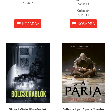
7 995 Ft
6495 Ft
Online ár:
5 195 Ft


KOSÁRBA
KOSÁRBA
Victor LaValle: Bölcsőrablók
Anthony Ryan: A pária (Szentek