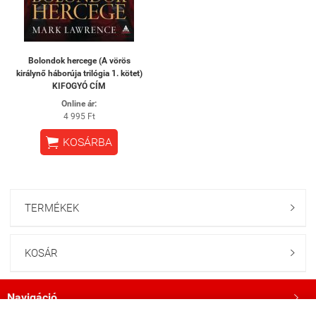
Bolondok hercege (A vörös
királynő háborúja trilógia 1. kötet)
KIFOGYÓ CÍM
Online ár:
4 995 Ft

KOSÁRBA
TERMÉKEK

KOSÁR

Navigáció
