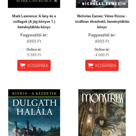
Mark Lawrence: A lány és a
Nicholas Eames: Véres Rózsa -
csillagok (A jég könyve 1.)
önállóan élvezhető, keménytáblás
keménytáblás könyv
könyv
Fogyasztói ár:
Fogyasztói ár:
6995 Ft
4995 Ft
Online ár:
Online ár:
5 595 Ft
4 000 Ft


KOSÁRBA
KOSÁRBA