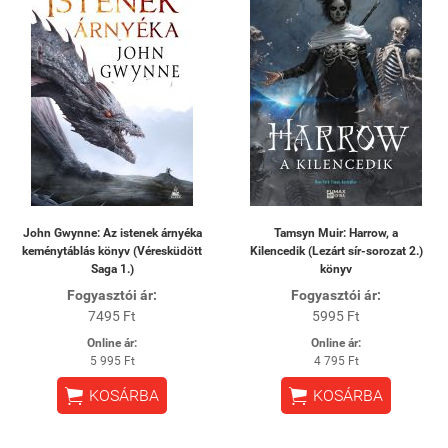
John Gwynne: Az istenek árnyéka
Tamsyn Muir: Harrow, a
keménytáblás könyv (Véresküdött
Kilencedik (Lezárt sír-sorozat 2.)
Saga 1.)
könyv
Fogyasztói ár:
Fogyasztói ár:
7495 Ft
5995 Ft
Online ár:
Online ár:
5 995 Ft
4 795 Ft


KOSÁRBA
KOSÁRBA