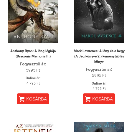
Anthony Ryan: A láng légiója
Mark Lawrence: A lány és a hegy
(Draconis Memoria II.)
(A Jég könyve 2.) keménytáblás
könyv
Fogyasztói ár:
Fogyasztói ár:
5995 Ft
5995 Ft
Online ár:
4 795 Ft
Online ár:
4 795 Ft


KOSÁRBA
KOSÁRBA