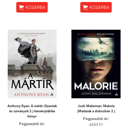


KOSÁRBA
KOSÁRBA
Anthony Ryan: A mártír (Szentek
Josh Malerman: Malorie
és zsiványok 2.) keménytáblás
(Madarak a dobozban 2.)
könyv
Fogyasztói ár:
Fogyasztói ár:
4495 Ft