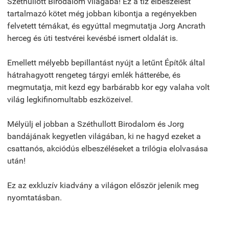
Széthullott Birodalom világába! Ez a tíz elbeszélést
tartalmazó kötet még jobban kibontja a regényekben
felvetett témákat, és egyúttal megmutatja Jorg Ancrath
herceg és úti testvérei kevésbé ismert oldalát is.
Emellett mélyebb bepillantást nyújt a letűnt Építők által
hátrahagyott rengeteg tárgyi emlék hátterébe, és
megmutatja, mit kezd egy barbárabb kor egy valaha volt
világ legkifinomultabb eszközeivel.
Mélyülj el jobban a Széthullott Birodalom és Jorg
bandájának kegyetlen világában, ki ne hagyd ezeket a
csattanós, akciódús elbeszéléseket a trilógia elolvasása
után!
Ez az exkluzív kiadvány a világon először jelenik meg
nyomtatásban.