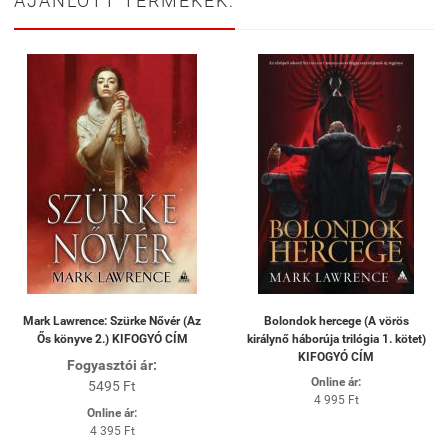
AJÁNLOTT TERMÉKEK:
Mark Lawrence: Szürke Nővér (Az
Bolondok hercege (A vörös
Ős könyve 2.) KIFOGYÓ CÍM
királynő háborúja trilógia 1. kötet)
KIFOGYÓ CÍM
Fogyasztói ár:
Online ár:
5495 Ft
4 995 Ft
Online ár:
4 395 Ft