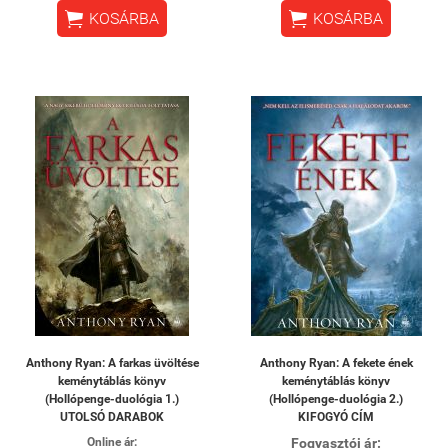


KOSÁRBA
KOSÁRBA
Anthony Ryan: A farkas üvöltése
Anthony Ryan: A fekete ének
keménytáblás könyv
keménytáblás könyv
(Hollópenge-duológia 1.)
(Hollópenge-duológia 2.)
UTOLSÓ DARABOK
KIFOGYÓ CÍM
Online ár:
Fogyasztói ár: