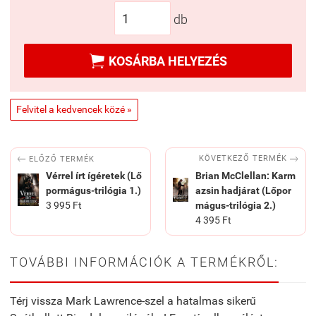
db

KOSÁRBA HELYEZÉS
Felvitel a kedvencek közé »


KÖVETKEZŐ TERMÉK
ELŐZŐ TERMÉK
Vérrel írt ígéretek (Lő
Brian McClellan: Karm
pormágus-trilógia 1.)
azsin hadjárat (Lőpor
3 995 Ft
mágus-trilógia 2.)
4 395 Ft
TOVÁBBI INFORMÁCIÓK A TERMÉKRŐL:
Térj vissza Mark Lawrence-szel a hatalmas sikerű