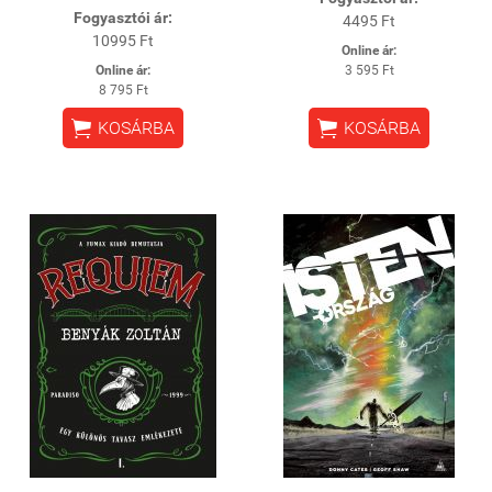
Fogyasztói ár:
4495 Ft
10995 Ft
Online ár:
Online ár:
3 595 Ft
8 795 Ft


KOSÁRBA
KOSÁRBA