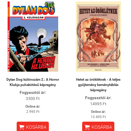
Dylan Dog különszám 2.: A Horror
Hetet az öröklétnek - A teljes
Klubja puhakötésű képregény
gyűjtemény keménytáblás
képregény
Fogyasztói ár:
Fogyasztói ár:
3300 Ft
14995 Ft
Online ár:
2 995 Ft
Online ár:
13 495 Ft


KOSÁRBA
KOSÁRBA