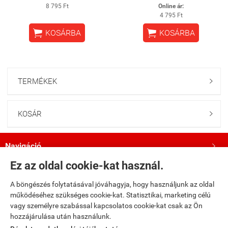
8 795 Ft
Online ár:
4 795 Ft


KOSÁRBA
KOSÁRBA
TERMÉKEK

KOSÁR

Navigáció

Ez az oldal cookie-kat használ.
Saját fiók

A böngészés folytatásával jóváhagyja, hogy használjunk az oldal
működéséhez szükséges cookie-kat. Statisztikai, marketing célú
Bemutatkozás

vagy személyre szabással kapcsolatos cookie-kat csak az Ön
hozzájárulása után használunk.
Kövess minket a Facebookon!
