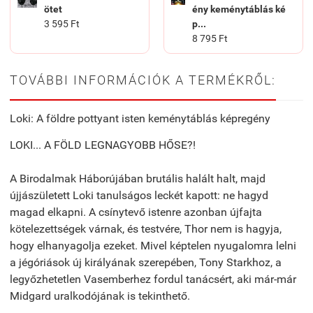
ötet
ény keménytáblás ké
3 595 Ft
p...
8 795 Ft
TOVÁBBI INFORMÁCIÓK A TERMÉKRŐL:
Loki: A földre pottyant isten keménytáblás képregény
LOKI... A FÖLD LEGNAGYOBB HŐSE?!
A Birodalmak Háborújában brutális halált halt, majd
újjászületett Loki tanulságos leckét kapott: ne hagyd
magad elkapni. A csínytevő istenre azonban újfajta
kötelezettségek várnak, és testvére, Thor nem is hagyja,
hogy elhanyagolja ezeket. Mivel képtelen nyugalomra lelni
a jégóriások új királyának szerepében, Tony Starkhoz, a
legyőzhetetlen Vasemberhez fordul tanácsért, aki már-már
Midgard uralkodójának is tekinthető.