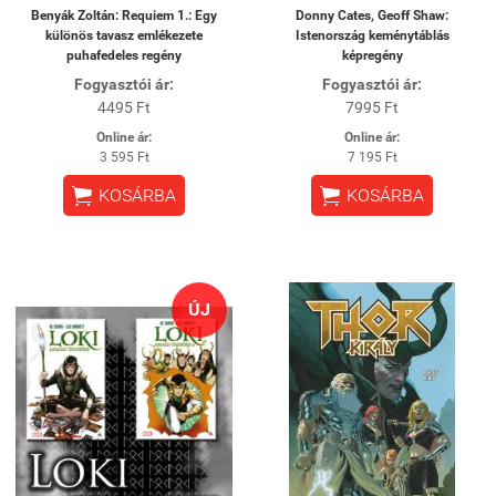
Benyák Zoltán: Requiem 1.: Egy
Donny Cates, Geoff Shaw:
különös tavasz emlékezete
Istenország keménytáblás
puhafedeles regény
képregény
Fogyasztói ár:
Fogyasztói ár:
4495 Ft
7995 Ft
Online ár:
Online ár:
3 595 Ft
7 195 Ft


KOSÁRBA
KOSÁRBA
ÚJ