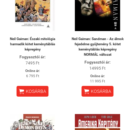
Neil Gaiman: Északi mitológia
Neil Gaiman: Sandman - Az álmok
harmadik kötet keménytáblás
fejedelme gyűjtemény 5. kötet
képregény
keménytáblás képregény
NORMÁL változat
Fogyasztói ár:
Fogyasztói ár:
7495 Ft
14995 Ft
Online ár:
6 795 Ft
Online ár:
11 995 Ft


KOSÁRBA
KOSÁRBA