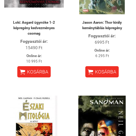
Loki: Asgard ügynöke 1-2
Jason Aaron: Thor király
képregény kedvezményes
keménytáblás képregény
csomag
Fogyasztói ár:
Fogyasztói ár:
6995 Ft
15490 Ft
Online ár:
Online ár:
6 295 Ft
10 995 Ft


KOSÁRBA
KOSÁRBA