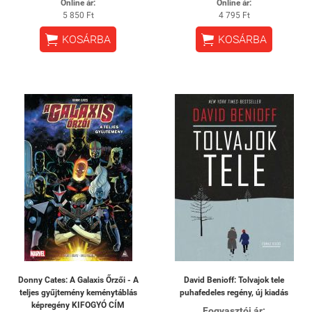
Online ár:
Online ár:
5 850 Ft
4 795 Ft


KOSÁRBA
KOSÁRBA
Donny Cates: A Galaxis Őrzői - A
David Benioff: Tolvajok ​tele
teljes gyűjtemény keménytáblás
puhafedeles regény, új kiadás
képregény KIFOGYÓ CÍM
Fogyasztói ár: