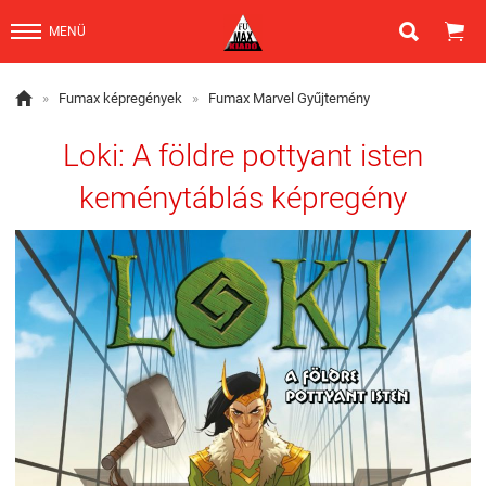


MENÜ

»
Fumax képregények
»
Fumax Marvel Gyűjtemény
Loki: A földre pottyant isten
keménytáblás képregény