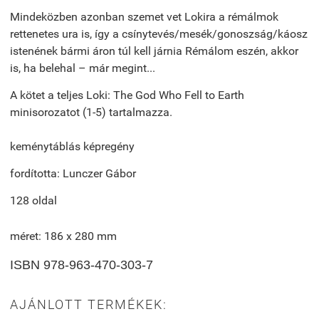
Mindeközben azonban szemet vet Lokira a rémálmok
rettenetes ura is, így a csínytevés/mesék/gonoszság/káosz
istenének bármi áron túl kell járnia Rémálom eszén, akkor
is, ha belehal – már megint...
A kötet a teljes Loki: The God Who Fell to Earth
minisorozatot (1-5) tartalmazza.
keménytáblás képregény
fordította: Lunczer Gábor
128 oldal
méret: 186 x 280 mm
ISBN 978-963-470-303-7
AJÁNLOTT TERMÉKEK: