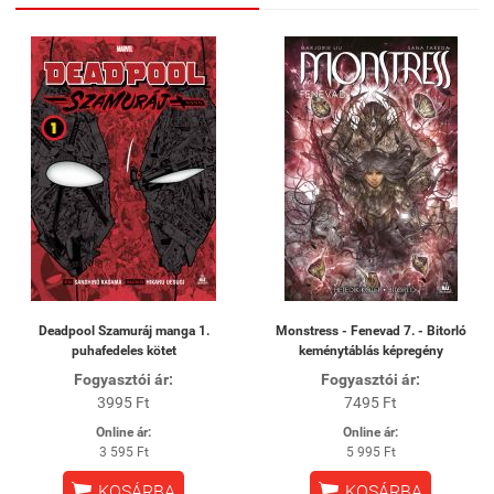
Deadpool Szamuráj manga 1.
Monstress - Fenevad 7. - Bitorló
puhafedeles kötet
keménytáblás képregény
Fogyasztói ár:
Fogyasztói ár:
3995 Ft
7495 Ft
Online ár:
Online ár:
3 595 Ft
5 995 Ft


KOSÁRBA
KOSÁRBA