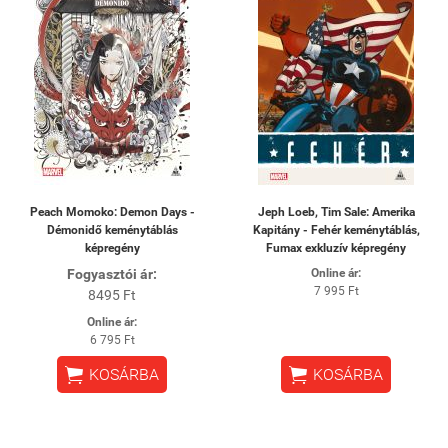
Peach Momoko: Demon Days -
Jeph Loeb, Tim Sale: Amerika
Démonidő keménytáblás
Kapitány - Fehér keménytáblás,
képregény
Fumax exkluzív képregény
Fogyasztói ár:
Online ár:
7 995 Ft
8495 Ft
Online ár:
6 795 Ft


KOSÁRBA
KOSÁRBA