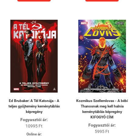
Ed Brubaker: A Tél Katonája - A
Kozmikus Szellemlovas - A bébi
teljes gyűjtemény keménytáblás
Thanosnak meg kell halnia
képregény
keménytáblás képregény
KIFOGYÓ CÍM
Fogyasztói ár:
Fogyasztói ár:
10995 Ft
5995 Ft
Online ár: