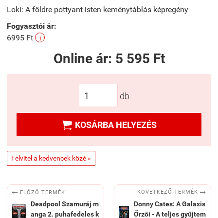
Loki: A földre pottyant isten keménytáblás képregény
Fogyasztói ár:
6995 Ft
i
Online ár:
5 595 Ft
db

KOSÁRBA HELYEZÉS
Felvitel a kedvencek közé »


KÖVETKEZŐ TERMÉK
ELŐZŐ TERMÉK
Deadpool Szamuráj m
Donny Cates: A Galaxis
anga 2. puhafedeles k
Őrzői - A teljes gyűjtem