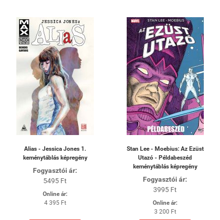
Alias - Jessica Jones 1.
Stan Lee - Moebius: Az Ezüst
keménytáblás képregény
Utazó - Példabeszéd
keménytáblás képregény
Fogyasztói ár:
Fogyasztói ár:
5495 Ft
3995 Ft
Online ár:
4 395 Ft
Online ár:
3 200 Ft