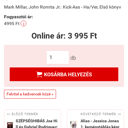
Mark Millar, John Romita Jr.: Kick-Ass - Ha/Ver, Első könyv
Fogyasztói ár:
4995 Ft
i
Online ár:
3 995 Ft
db

KOSÁRBA HELYEZÉS
Felvitel a kedvencek közé »


KÖVETKEZŐ TERMÉK
ELŐZŐ TERMÉK
SZÉPSÉGHIBÁS Joe Hi
Alias - Jessica Jones
ll és Gabriel Rodriguez:
1. keménytáblás képr