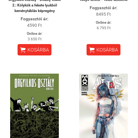
2.: Kölykök a fekete lyukból
Fogyasztói ár:
keménytáblás képregény
8495 Ft
Fogyasztói ár:
Online ár:
4590 Ft
6 795 Ft
Online ár:
3 650 Ft


KOSÁRBA
KOSÁRBA