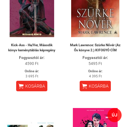
Kick-Ass - Ha/Ver, Második
Mark Lawrence: Szürke Nővér (Az
könyv keménytáblás képregény
Ős könyve 2.) KIFOGYÓ CÍM
Fogyasztói ár:
Fogyasztói ár:
4590 Ft
5495 Ft
Online ár:
Online ár:
3 695 Ft
4 395 Ft


KOSÁRBA
KOSÁRBA
ÚJ