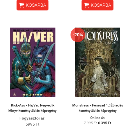


KOSÁRBA
KOSÁRBA
-20%
Kick-Ass - Ha/Ver, Negyedik
Monstress - Fenevad 1.: Ébredés
könyv keménytáblás képregény
keménytáblás képregény
Fogyasztói ár:
Online ár:
7 995 Ft
6 395 Ft
5995 Ft