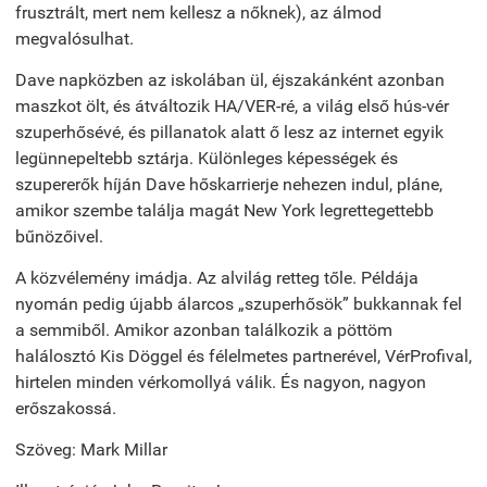
frusztrált, mert nem kellesz a nőknek), az álmod
megvalósulhat.
Dave napközben az iskolában ül, éjszakánként azonban
maszkot ölt, és átváltozik HA/VER-ré, a világ első hús-vér
szuperhősévé, és pillanatok alatt ő lesz az internet egyik
legünnepeltebb sztárja. Különleges képességek és
szupererők híján Dave hőskarrierje nehezen indul, pláne,
amikor szembe találja magát New York legrettegettebb
bűnözőivel.
A közvélemény imádja. Az alvilág retteg tőle. Példája
nyomán pedig újabb álarcos „szuperhősök” bukkannak fel
a semmiből. Amikor azonban találkozik a pöttöm
halálosztó Kis Döggel és félelmetes partnerével, VérProfival,
hirtelen minden vérkomollyá válik. És nagyon, nagyon
erőszakossá.
Szöveg: Mark Millar