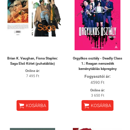
Brian K. Vaughan, Fiona Staples:
Orgyilkos osztály - Deadly Class
Saga Első Kötet (puhatáblás)
1.: Reagan nemzedék
keménytáblás képregény
Online ár:
7 495 Ft
Fogyasztói ár:
4590 Ft
Online ár:
3 650 Ft


KOSÁRBA
KOSÁRBA