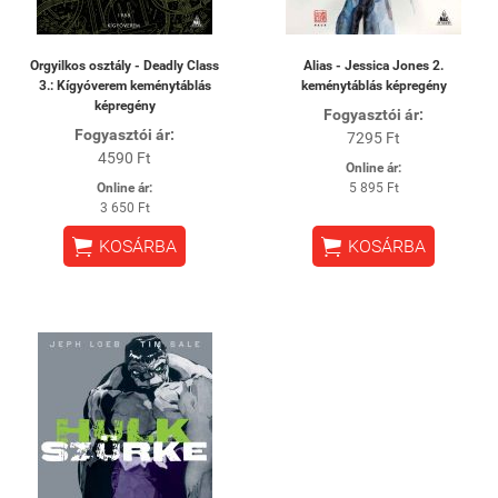
Orgyilkos osztály - Deadly Class
Alias - Jessica Jones 2.
3.: Kígyóverem keménytáblás
keménytáblás képregény
képregény
Fogyasztói ár:
Fogyasztói ár:
7295 Ft
4590 Ft
Online ár:
Online ár:
5 895 Ft
3 650 Ft


KOSÁRBA
KOSÁRBA