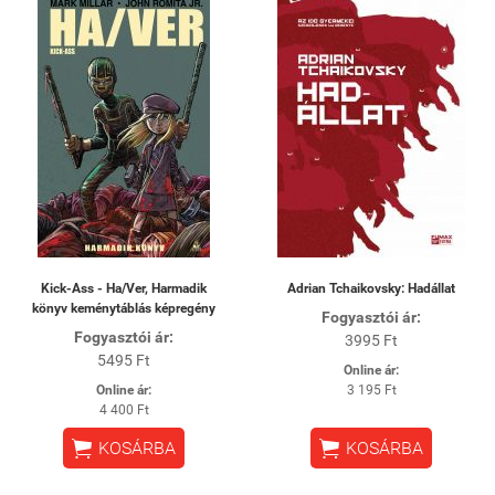
Kick-Ass - Ha/Ver, Harmadik
Adrian Tchaikovsky: Hadállat
könyv keménytáblás képregény
Fogyasztói ár:
Fogyasztói ár:
3995 Ft
5495 Ft
Online ár:
Online ár:
3 195 Ft
4 400 Ft


KOSÁRBA
KOSÁRBA