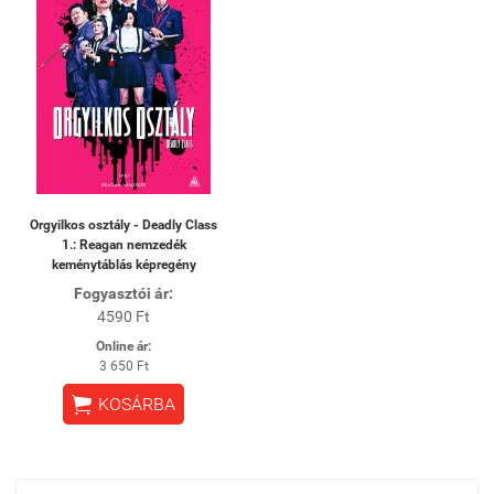
Orgyilkos osztály - Deadly Class
1.: Reagan nemzedék
keménytáblás képregény
Fogyasztói ár:
4590 Ft
Online ár:
3 650 Ft

KOSÁRBA