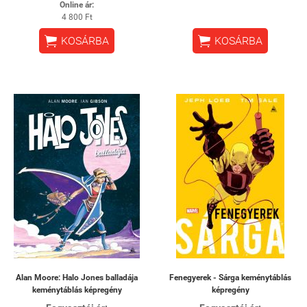
Online ár:
4 800 Ft


KOSÁRBA
KOSÁRBA
Alan Moore: Halo Jones balladája
Fenegyerek - Sárga keménytáblás
keménytáblás képregény
képregény