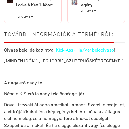
Locke & Key 1. kötet -
egény
...
4 395 Ft
14 995 Ft
TOVÁBBI INFORMÁCIÓK A TERMÉKRŐL:
Olvass bele ide kattintva:
Kick-Ass - Ha/Ver beleolvasó
!
„MINDEN IDŐK!” „LEGJOBB!” „SZUPERHŐSKÉPREGÉNYE!”
A nagy erő nagy fe
Néha a KIS erő is nagy felelősséggel jár.
Dave Lizewski átlagos amerikai kamasz. Szereti a csajokat,
a videójátékokat és a képregényeket. Ám néha az átlagos
élet nem elég, és a fiú nagyra törő álmokat dédelget.
Szuperhős-álmokat. És ha eléggé elszánt vagy (és eléggé