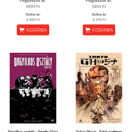
Fogyasztói ár:
Fogyasztói ár:
5995 Ft
5495 Ft
Online ár:
Online ár:
4 800 Ft
4 395 Ft


KOSÁRBA
KOSÁRBA
Orgyilkos osztály - Deadly Class
Tokyo Ghost - Tokió szelleme