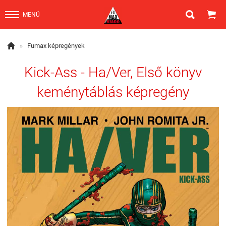


MENÜ

»
Fumax képregények
Kick-Ass - Ha/Ver, Első könyv
keménytáblás képregény