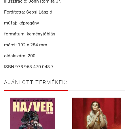
Illusztráció: John Romita Jr.
Fordította: Sepsi László
műfaj: képregény
formátum: keménytáblás
méret: 192 x 284 mm
oldalszám: 200
ISBN 978-963-470-048-7
AJÁNLOTT TERMÉKEK: