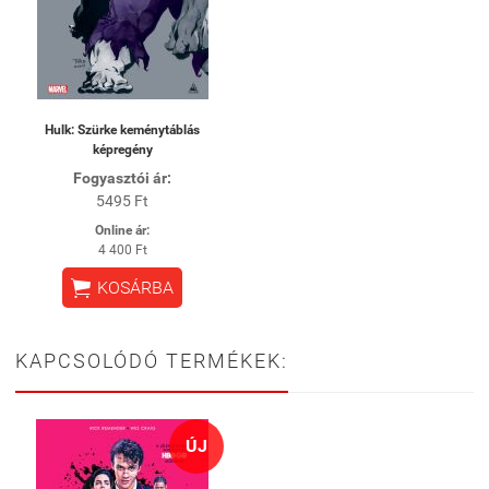
Hulk: Szürke keménytáblás
képregény
Fogyasztói ár:
5495 Ft
Online ár:
4 400 Ft

KOSÁRBA
KAPCSOLÓDÓ TERMÉKEK:
ÚJ