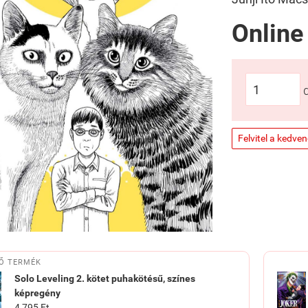
Online
Felvitel a kedve
Ő TERMÉK
Solo Leveling 2. kötet puhakötésű, színes
képregény
4 795 Ft