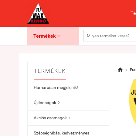
Te
Termékek


»
Fu
TERMÉKEK
Hamarosan megjelenik!
Újdonságok

Akciós csomagok

Szépséghibás, kedvezményes