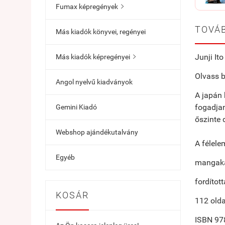
Fumax képregények

TOVÁB
Más kiadók könyvei, regényei
Junji I
Más kiadók képregényei

Olvass b
Angol nyelvű kiadványok
A japán 
fogadjan
Gemini Kiadó
őszinte 
Webshop ajándékutalvány
A félele
Egyéb
mangaka:
fordítot
KOSÁR
112 olda
ISBN 97