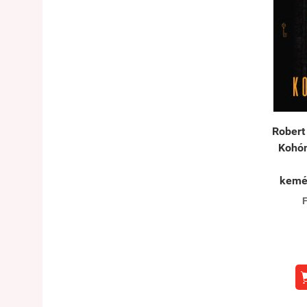
Robert
Kohóm
kemé
F