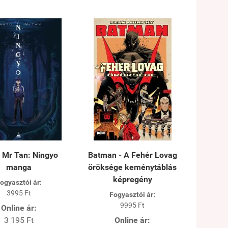
 Mr Tan: Ningyo
Batman - A Fehér Lovag
manga
öröksége keménytáblás
képregény
ogyasztói ár:
3995 Ft
Fogyasztói ár:
9995 Ft
Online ár:
3 195 Ft
Online ár: