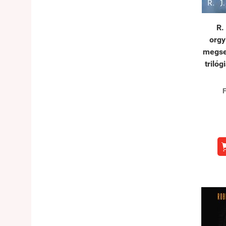
R.
orgy
megse
trilóg
F