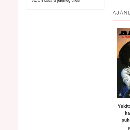
Az Ön kosara jelenleg üres!
AJÁN
Yukito
ha
puh
F