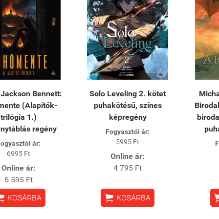
 Jackson Bennett:
Solo Leveling 2. kötet
Micha
ente (Alapítók-
puhakötésű, színes
Biroda
trilógia 1.)
képregény
biroda
nytáblás regény
puh
Fogyasztói ár:
5995 Ft
ogyasztói ár:
F
6995 Ft
Online ár:
Online ár:
4 795 Ft
5 595 Ft


KOSÁRBA
KOSÁRBA