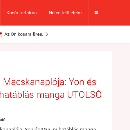
Kosár tartalma
Netes felületeink



Az Ön kosara
üres
.
to Macskanaplója: Yon és
hatáblás manga UTOLSÓ
adó
skanaplója: Yon és Muu puhatáblás manga