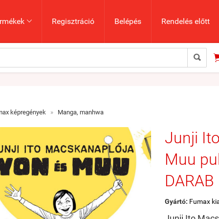
rmékek
Regisztráció
Belépés
Rendelés előtt


max képregények
»
Manga, manhwa
Junji I
Muu pu
DARAB
Gyártó:
Fumax ki
Junji Ito Mac