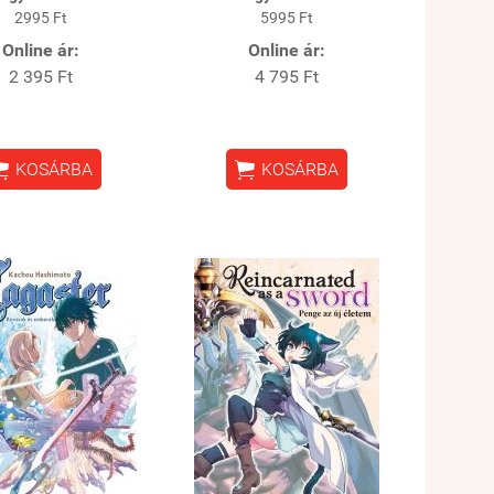
2995 Ft
5995 Ft
Online ár:
Online ár:
2 395 Ft
4 795 Ft


KOSÁRBA
KOSÁRBA