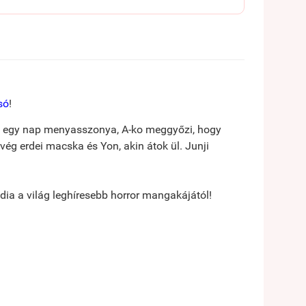
só
!
tán egy nap menyasszonya, A-ko meggyőzi, hogy
ég erdei macska és Yon, akin átok ül. Junji
a a világ leghíresebb horror mangakájától!