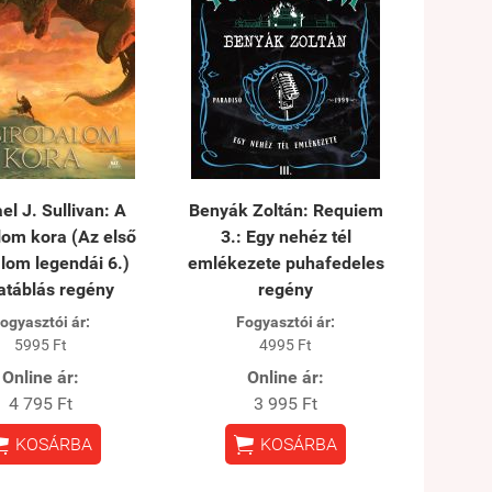
el J. Sullivan: A
Benyák Zoltán: Requiem
lom kora (Az első
3.: Egy nehéz tél
lom legendái 6.)
emlékezete puhafedeles
atáblás regény
regény
ogyasztói ár:
Fogyasztói ár:
5995 Ft
4995 Ft
Online ár:
Online ár:
4 795 Ft
3 995 Ft


KOSÁRBA
KOSÁRBA