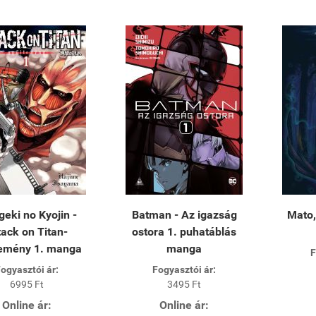
geki no Kyojin -
Batman - Az igazság
Mato,
tack on Titan-
ostora 1. puhatáblás
temény 1. manga
manga
F
ogyasztói ár:
Fogyasztói ár:
6995 Ft
3495 Ft
Online ár:
Online ár: