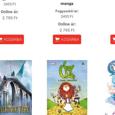
manga
3495 Ft
Fogyasztói ár:
Online ár:
3495 Ft
2 795 Ft
Online ár:
2 795 Ft


KOSÁRBA
KOSÁRBA