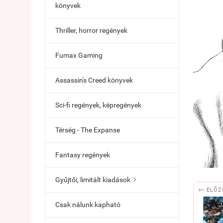
könyvek
Thriller, horror regények
Fumax Gaming
Assassin's Creed könyvek
Sci-fi regények, képregények
Térség - The Expanse
Fantasy regények
Gyűjtői, limitált kiadások


ELŐZ
Csak nálunk kapható