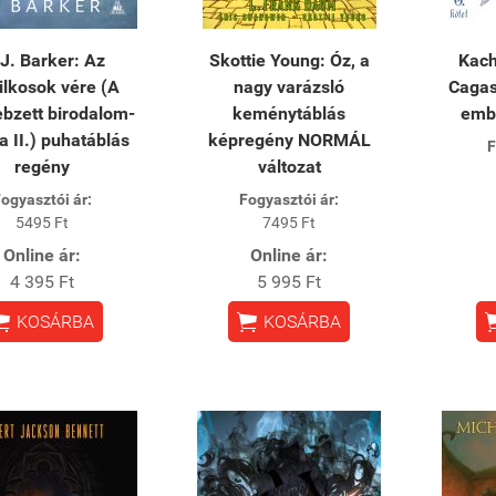
 J. Barker: Az
Skottie Young: Óz, a
Kach
ilkosok vére (A
nagy varázsló
Cagas
bzett birodalom-
keménytáblás
emb
ia II.) puhatáblás
képregény NORMÁL
F
regény
változat
ogyasztói ár:
Fogyasztói ár:
5495 Ft
7495 Ft
Online ár:
Online ár:
4 395 Ft
5 995 Ft


KOSÁRBA
KOSÁRBA