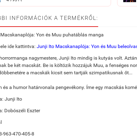
BI INFORMÁCIÓK A TERMÉKRŐL:
to Macskanaplója: Yon és Muu puhatáblás manga
ele ide kattintva:
Junji Ito Macskanaplója: Yon és Muu beleolva
horrormanga nagymestere, Junji Ito mindig is kutyás volt. Az
ak be két macskát. Be is költözik hozzájuk Muu, a fenséges norv
döbbenetére a macskák kicsit sem tartják szimpatikusnak őt...
m és a humor határvonala pengevékony. Íme egy macskás komédi
 Junji Ito
ta: Dobószéli Eszter
l
8-963-470-405-8