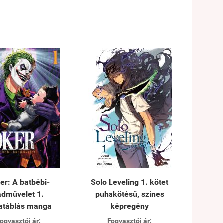
er: A batbébi-
Solo Leveling 1. kötet
adművelet 1.
puhakötésű, színes
atáblás manga
képregény
ogyasztói ár:
Fogyasztói ár: