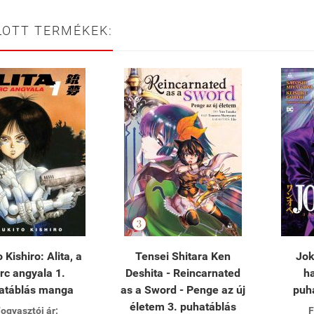
LOTT TERMÉKEK:
 Kishiro: Alita, a
Tensei Shitara Ken
Jok
rc angyala 1.
Deshita - Reincarnated
h
atáblás manga
as a Sword - Penge az új
puh
életem 3. puhatáblás
ogyasztói ár:
F