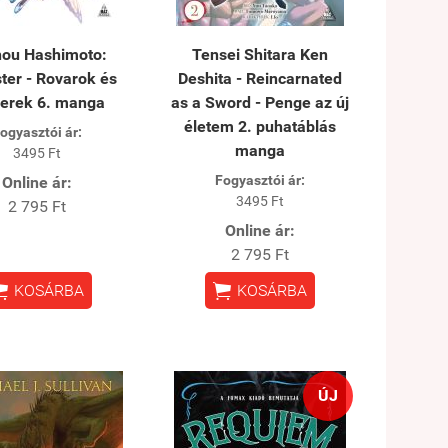
ou Hashimoto:
Tensei Shitara Ken
ter - Rovarok és
Deshita - Reincarnated
erek 6. manga
as a Sword - Penge az új
életem 2. puhatáblás
ogyasztói ár:
manga
3495 Ft
Fogyasztói ár:
Online ár:
3495 Ft
2 795 Ft
Online ár:
2 795 Ft


KOSÁRBA
KOSÁRBA
ÚJ