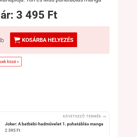
 ár:
3 495 Ft

KOSÁRBA HELYEZÉS
db
ncek közé »

KÖVETKEZŐ TERMÉK
Joker: A batbébi-hadművelet 1. puhatáblás manga
2 395 Ft