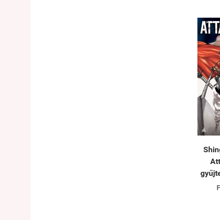
Shin
At
gyűj
F