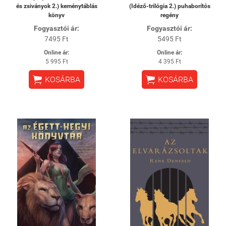
és zsiványok 2.) keménytáblás
(Idéző-trilógia 2.) puhaborítós
könyv
regény
Fogyasztói ár:
Fogyasztói ár:
7495 Ft
5495 Ft
Online ár:
Online ár:
5 995 Ft
4 395 Ft


KOSÁRBA
KOSÁRBA