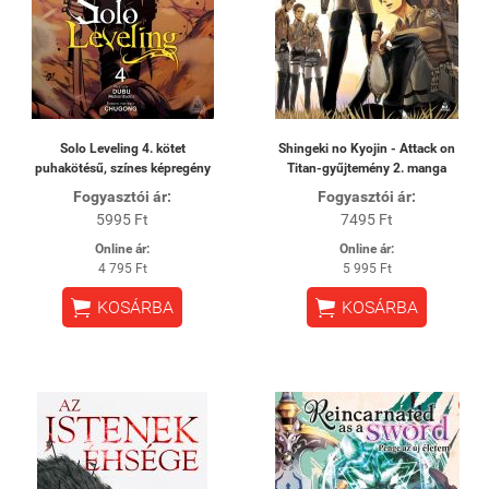
Solo Leveling 4. kötet
Shingeki no Kyojin - Attack on
puhakötésű, színes képregény
Titan-gyűjtemény 2. manga
Fogyasztói ár:
Fogyasztói ár:
5995 Ft
7495 Ft
Online ár:
Online ár:
4 795 Ft
5 995 Ft


KOSÁRBA
KOSÁRBA