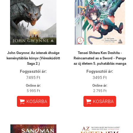
John Gwynne: Az istenek éhsége
Tensei Shitara Ken Deshita -
keménytáblás könyv (Véresküdött
Reincarnated as a Sword - Penge
Saga 2.)
az új életem 5. puhatáblás manga
Fogyasztói ár:
Fogyasztói ár:
7495 Ft
3495 Ft
Online ár:
Online ár:
5 995 Ft
2 795 Ft


KOSÁRBA
KOSÁRBA