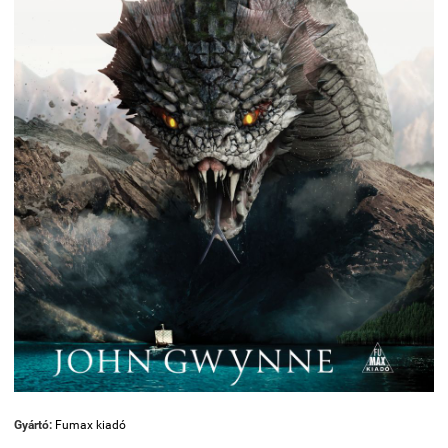
Gyártó:
Fumax kiadó