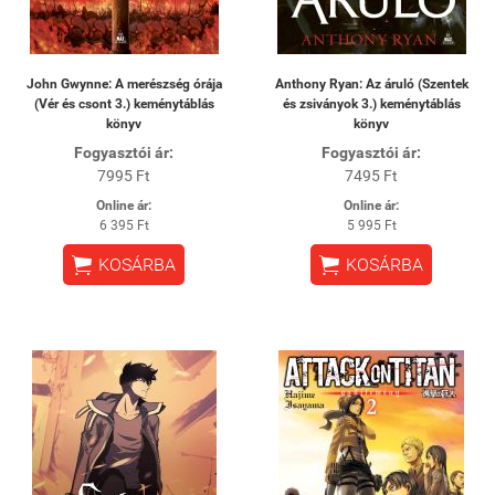
John Gwynne: A merészség órája
Anthony Ryan: Az áruló (Szentek
(Vér és csont 3.) keménytáblás
és zsiványok 3.) keménytáblás
könyv
könyv
Fogyasztói ár:
Fogyasztói ár:
7995 Ft
7495 Ft
Online ár:
Online ár:
6 395 Ft
5 995 Ft


KOSÁRBA
KOSÁRBA