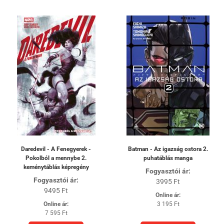
Daredevil - A Fenegyerek -
Batman - Az igazság ostora 2.
Pokolból a mennybe 2.
puhatáblás manga
keménytáblás képregény
Fogyasztói ár:
Fogyasztói ár:
3995 Ft
9495 Ft
Online ár:
Online ár:
3 195 Ft
7 595 Ft