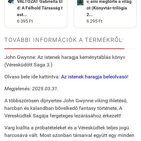
VÁLTOZAT Gabriella El
v, ami megtörte a világ
d: A Félhold Társaság t
ot (Könyvtár-trilógia
est...
2...
6 395 Ft
6 295 Ft
TOVÁBBI INFORMÁCIÓK A TERMÉKRŐL:
John Gwynne: Az istenek haragja keménytáblás könyv
(Véresküdött Saga 3.)
Olvass bele ide kattintva:
Az istenek haragja beleolvasó
!
Megjelenés: 2025.03.31.
A többszörösen díjnyertes John Gwynne viking ihletésű,
harcban és kalandban bővelkedő fantasy története, A
Véresküdtek Sagája fergeteges lezárásához érkezett!
Varg kiállta a próbatételeket és a Véresküdtek teljes jogú
harcosává vált. Most azonban társaival együtt egy minden