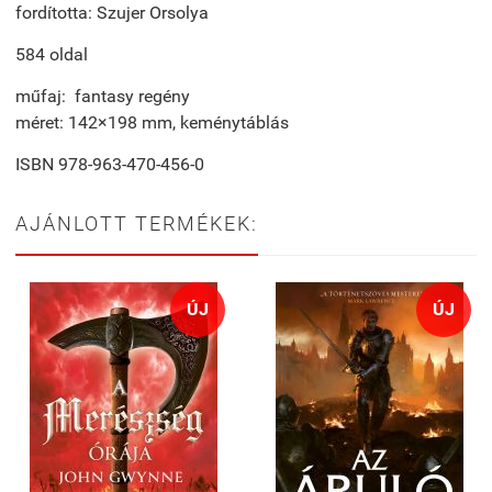
fordította: Szujer Orsolya
584 oldal
műfaj: fantasy regény
méret: 142×198 mm, keménytáblás
ISBN 978-963-470-456-0
AJÁNLOTT TERMÉKEK:
ÚJ
ÚJ