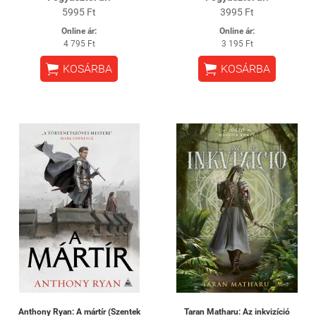
5995 Ft
3995 Ft
Online ár:
Online ár:
4 795 Ft
3 195 Ft


KOSÁRBA
KOSÁRBA
Anthony Ryan: A mártír (Szentek
Taran Matharu: Az inkvizíció