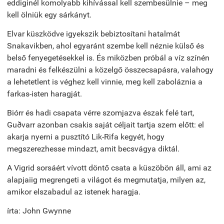
eddiginél komolyabb kihívással kell szembesülnie – meg
kell ölniük egy sárkányt.
Elvar küszködve igyekszik bebiztosítani hatalmát
Snakavikben, ahol egyaránt szembe kell néznie külső és
belső fenyegetésekkel is. És miközben próbál a víz színén
maradni és felkészülni a közelgő összecsapásra, valahogy
a lehetetlent is véghez kell vinnie, meg kell zaboláznia a
farkas-isten haragját.
Biórr és hadi csapata vérre szomjazva észak felé tart,
Guðvarr azonban csakis saját céljait tartja szem előtt: el
akarja nyerni a pusztító Lik-Rifa kegyét, hogy
megszerezhesse mindazt, amit becsvágya diktál.
A Vigrid sorsáért vívott döntő csata a küszöbön áll, ami az
alapjaiig megrengeti a világot és megmutatja, milyen az,
amikor elszabadul az istenek haragja.
írta: John Gwynne