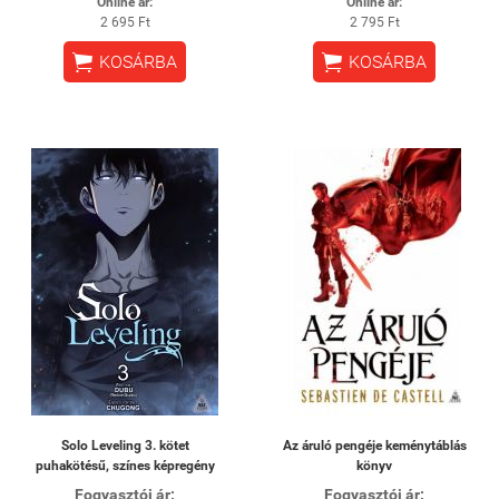
Online ár:
Online ár:
2 695 Ft
2 795 Ft


KOSÁRBA
KOSÁRBA
Solo Leveling 3. kötet
Az áruló pengéje keménytáblás
puhakötésű, színes képregény
könyv
Fogyasztói ár:
Fogyasztói ár: