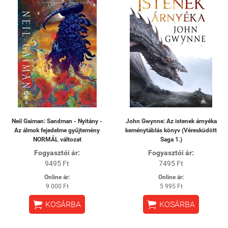
Neil Gaiman: Sandman - Nyitány -
John Gwynne: Az istenek árnyéka
Az álmok fejedelme gyűjtemény
keménytáblás könyv (Véresküdött
NORMÁL változat
Saga 1.)
Fogyasztói ár:
Fogyasztói ár:
9495 Ft
7495 Ft
Online ár:
Online ár:
9 000 Ft
5 995 Ft


KOSÁRBA
KOSÁRBA