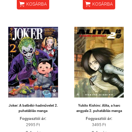


KOSÁRBA
KOSÁRBA
Joker: A batbébi-hadművelet 2.
Yukito Kishiro: Alita, a harc
puhatáblás manga
angyala 2. puhatáblás manga
Fogyasztói ár:
Fogyasztói ár:
2995 Ft
3495 Ft