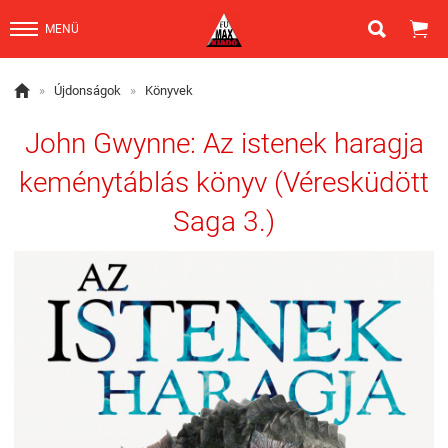


MENÜ

»
Újdonságok
»
Könyvek
John Gwynne: Az istenek haragja
keménytáblás könyv (Véresküdött
Saga 3.)