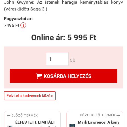
John Gwynne: Az istenek haragja keménytáblás könyv
(Véresküdött Saga 3.)
Fogyasztói ár:
7495 Ft
i
Online ár:
5 995 Ft
db

KOSÁRBA HELYEZÉS
Felvitel a kedvencek közé »


KÖVETKEZŐ TERMÉK
ELŐZŐ TERMÉK
ÉLFESTETT, LIMITÁLT
Mark Lawrence: A köny