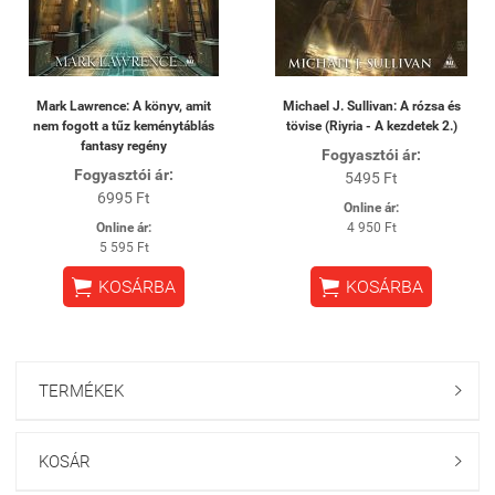
Mark Lawrence: A könyv, amit
Michael J. Sullivan: A rózsa és
nem fogott a tűz keménytáblás
tövise (Riyria - A kezdetek 2.)
fantasy regény
Fogyasztói ár:
Fogyasztói ár:
5495 Ft
6995 Ft
Online ár:
Online ár:
4 950 Ft
5 595 Ft


KOSÁRBA
KOSÁRBA
TERMÉKEK

KOSÁR
