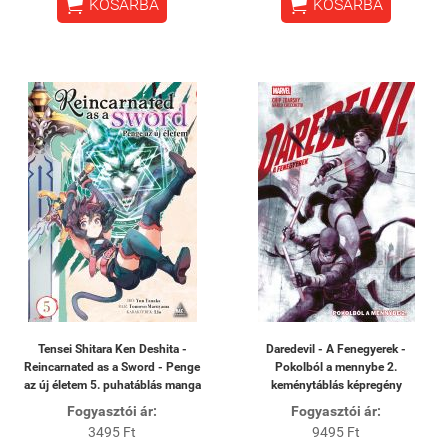


KOSÁRBA
KOSÁRBA
Tensei Shitara Ken Deshita -
Daredevil - A Fenegyerek -
Reincarnated as a Sword - Penge
Pokolból a mennybe 2.
az új életem 5. puhatáblás manga
keménytáblás képregény
Fogyasztói ár:
Fogyasztói ár:
3495 Ft
9495 Ft