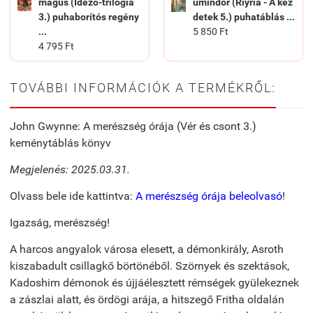
mágus (Idéző-trilógia
umindor (Riyria - A kez
3.) puhaborítós regény
detek 5.) puhatáblás ...
...
5 850 Ft
4 795 Ft
TOVÁBBI INFORMÁCIÓK A TERMÉKRŐL:
John Gwynne: A merészség órája (Vér és csont 3.)
keménytáblás könyv
Megjelenés: 2025.03.31.
Olvass bele ide kattintva:
A merészség órája beleolvasó
!
Igazság, merészség!
A harcos angyalok városa elesett, a démonkirály, Asroth
kiszabadult csillagkő börtönéből. Szörnyek és szektások,
Kadoshim démonok és újjáélesztett rémségek gyülekeznek
a zászlai alatt, és ördögi arája, a hitszegő Fritha oldalán