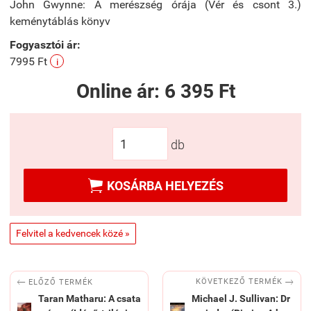
John Gwynne: A merészség órája (Vér és csont 3.)
keménytáblás könyv
Fogyasztói ár:
7995 Ft
i
Online ár:
6 395 Ft
db

KOSÁRBA HELYEZÉS
Felvitel a kedvencek közé »


KÖVETKEZŐ TERMÉK
ELŐZŐ TERMÉK
Taran Matharu: A csata
Michael J. Sullivan: Dr