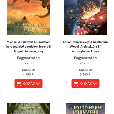
Michael J. Sullivan: A Birodalom
Adrian Tchaikovsky: A nemtér urai
kora (Az első birodalom legendái
(Végső Architektúra 3.)
6.) puhatáblás regény
keménytáblás könyv
Fogyasztói ár:
Fogyasztói ár:
5995 Ft
7495 Ft
Online ár:
Online ár:
4 795 Ft
5 995 Ft


KOSÁRBA
KOSÁRBA