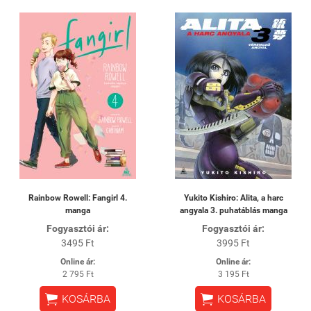
Rainbow Rowell: Fangirl 4.
Yukito Kishiro: Alita, a harc
manga
angyala 3. puhatáblás manga
Fogyasztói ár:
Fogyasztói ár:
3495 Ft
3995 Ft
Online ár:
Online ár:
2 795 Ft
3 195 Ft


KOSÁRBA
KOSÁRBA