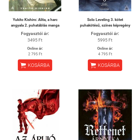
Yukito Kishiro: Alita, a harc
Solo Leveling 3. kötet
angyala 2. puhatáblás manga
puhakötésű, színes képregény
Fogyasztói ár:
Fogyasztói ár:
3495 Ft
5995 Ft
Online ár:
Online ár:
2 795 Ft
4 795 Ft


KOSÁRBA
KOSÁRBA