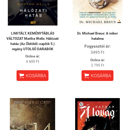
LIMITÁLT, KEMÉNYTÁBLÁS
Dr. Michael Breus: A mikor
VÁLTOZAT Martha Wells: Hálózati
hatalma
hatás (Az Öldöklő-naplók 5.)
Fogyasztói ár:
regény UTOLSÓ DARABOK
3495 Ft
Online ár:
Online ár:
6 600 Ft
2 795 Ft


KOSÁRBA
KOSÁRBA