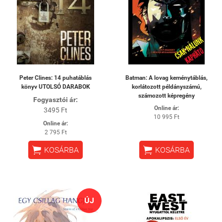
Peter Clines: 14 puhatáblás
Batman: A lovag keménytáblás,
könyv UTOLSÓ DARABOK
korlátozott példányszámú,
számozott képregény
Fogyasztói ár:
Online ár:
3495 Ft
10 995 Ft
Online ár:
2 795 Ft


KOSÁRBA
KOSÁRBA
ÚJ