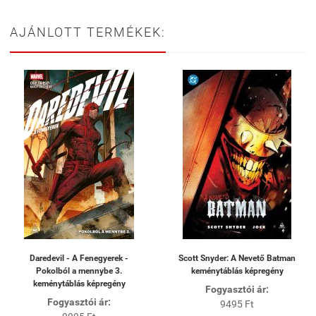
AJÁNLOTT TERMÉKEK:
Daredevil - A Fenegyerek -
Scott Snyder: A Nevető Batman
Pokolból a mennybe 3.
keménytáblás képregény
keménytáblás képregény
Fogyasztói ár:
Fogyasztói ár:
9495 Ft