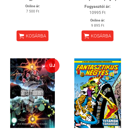
Online ár:
Fogyasztói ár:
7 500 Ft
10995 Ft
Online ár:
9 895 Ft


KOSÁRBA
KOSÁRBA
ÚJ