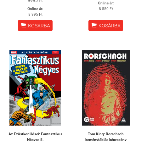
9995 Ft
Online ár:
Online ár:
8 550 Ft
8 995 Ft


KOSÁRBA
KOSÁRBA
Az Ezüstkor Hősei: Fantasztikus
Tom King: Rorschach
Négyes 5.
keménytáblás képregény