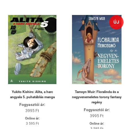
ÚJ
Yukito Kishiro: Alita, a harc
Tamsyn Muir: Floralinda és a
angyala 5. puhatáblás manga
negyvenemeletes torony fantasy
regény
Fogyasztói ár:
Fogyasztói ár:
3995 Ft
3995 Ft
Online ár:
3 595 Ft
Online ár:
3 595 Ft