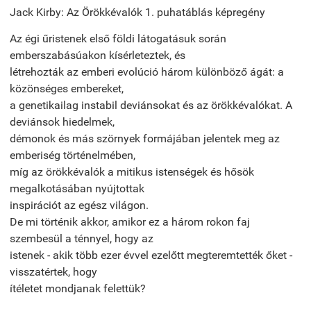
Jack Kirby: Az Örökkévalók 1. puhatáblás képregény
Az égi űristenek első földi látogatásuk során
emberszabásúakon kísérleteztek, és
létrehozták az emberi evolúció három különböző ágát: a
közönséges embereket,
a genetikailag instabil deviánsokat és az örökkévalókat. A
deviánsok hiedelmek,
démonok és más szörnyek formájában jelentek meg az
emberiség történelmében,
míg az örökkévalók a mitikus istenségek és hősök
megalkotásában nyújtottak
inspirációt az egész világon.
De mi történik akkor, amikor ez a három rokon faj
szembesül a ténnyel, hogy az
istenek - akik több ezer évvel ezelőtt megteremtették őket -
visszatértek, hogy
ítéletet mondjanak felettük?