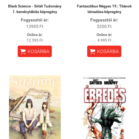
Black Science - Sötét Tudomány
Fantasztikus Négyes 19.: Titánok
1. keménytáblás képregény
támadása képregény
Fogyasztói ár:
Fogyasztói ár:
13995 Ft
5200 Ft
Online ár:
Online ár:
12 595 Ft
4 995 Ft


KOSÁRBA
KOSÁRBA