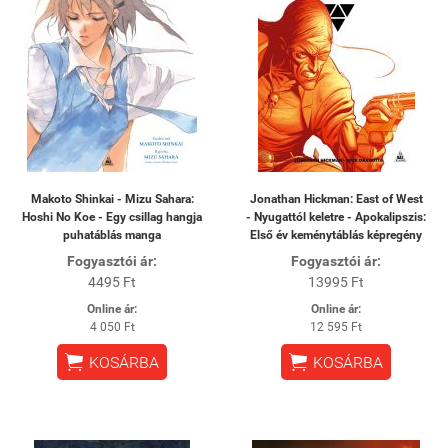
Makoto Shinkai - Mizu Sahara:
Jonathan Hickman: East of West
Hoshi No Koe - Egy csillag hangja
- Nyugattól keletre - Apokalipszis:
puhatáblás manga
Első év keménytáblás képregény
Fogyasztói ár:
Fogyasztói ár:
4495 Ft
13995 Ft
Online ár:
Online ár:
4 050 Ft
12 595 Ft


KOSÁRBA
KOSÁRBA