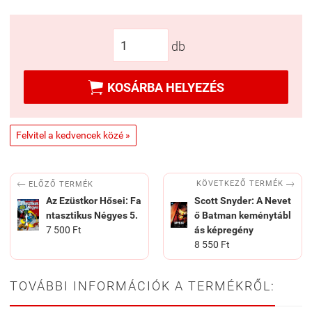
db

KOSÁRBA HELYEZÉS
Felvitel a kedvencek közé »


KÖVETKEZŐ TERMÉK
ELŐZŐ TERMÉK
Az Ezüstkor Hősei: Fa
Scott Snyder: A Nevet
ntasztikus Négyes 5.
ő Batman keménytábl
7 500 Ft
ás képregény
8 550 Ft
TOVÁBBI INFORMÁCIÓK A TERMÉKRŐL: