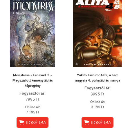
Monstress - Fenevad 9. -
Yukito Kishiro: Alita, a harc
Megszállott keménytáblás
angyala 4. puhatáblás manga
képregény
Fogyasztói ár:
Fogyasztói ár:
3995 Ft
7995 Ft
Online ár:
Online ár:
3 195 Ft
7 195 Ft


KOSÁRBA
KOSÁRBA