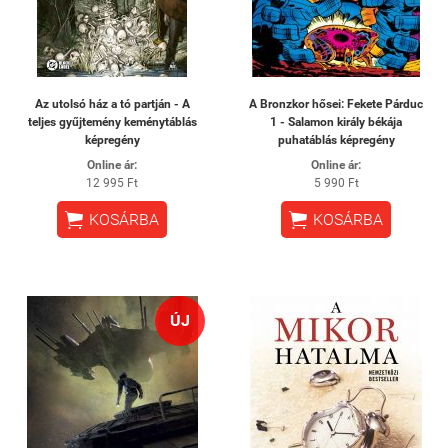
Az utolsó ház a tó partján - A
A Bronzkor hősei: Fekete Párduc
teljes gyűjtemény keménytáblás
1 - Salamon király békája
képregény
puhatáblás képregény
Online ár:
Online ár:
12 995 Ft
5 990 Ft


KOSÁRBA
KOSÁRBA
ÚJ