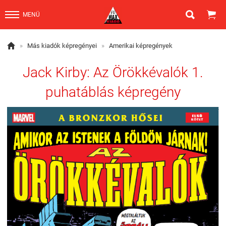


MENÜ

»
Más kiadók képregényei
»
Amerikai képregények
Jack Kirby: Az Örökkévalók 1.
puhatáblás képregény