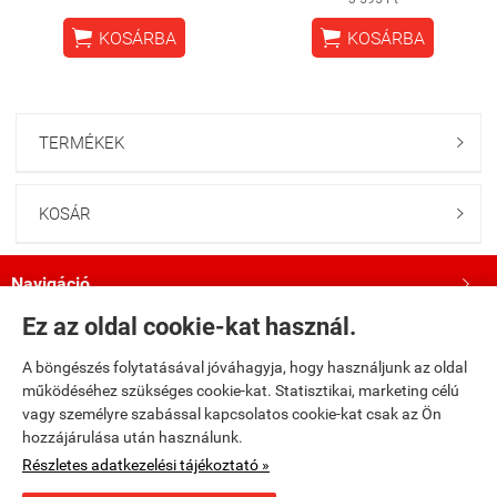


KOSÁRBA
KOSÁRBA
TERMÉKEK

KOSÁR

Navigáció

Ez az oldal cookie-kat használ.
Saját fiók

A böngészés folytatásával jóváhagyja, hogy használjunk az oldal
működéséhez szükséges cookie-kat. Statisztikai, marketing célú
Bemutatkozás

vagy személyre szabással kapcsolatos cookie-kat csak az Ön
hozzájárulása után használunk.
Kövess minket a Facebookon!

Részletes adatkezelési tájékoztató »