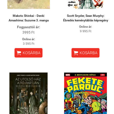
Makoto Shinkai - Denki
Scott Snyder, Sean Murphy:
Amashima: Suzume 3. manga
Ébredés keménytáblás képregény
Fogyasztói ár:
Online ár:
9 995 Ft
3995 Ft
Online ár:
3 595 Ft


KOSÁRBA
KOSÁRBA