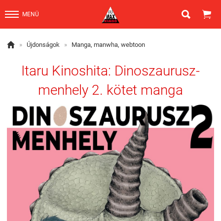


MENÜ

»
Újdonságok
»
Manga, manwha, webtoon
Itaru Kinoshita: Dinoszaurusz-
menhely 2. kötet manga