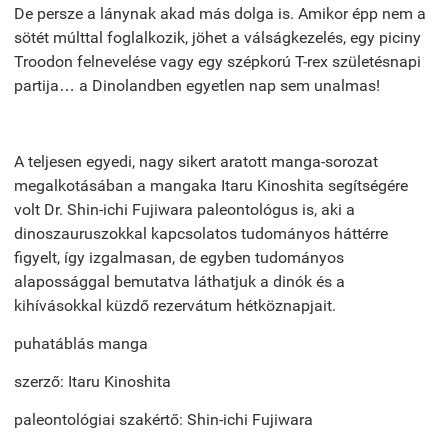
De persze a lánynak akad más dolga is. Amikor épp nem a
sötét múlttal foglalkozik, jöhet a válságkezelés, egy piciny
Troodon felnevelése vagy egy szépkorú T-rex születésnapi
partija… a Dinolandben egyetlen nap sem unalmas!
A teljesen egyedi, nagy sikert aratott manga-sorozat
megalkotásában a mangaka Itaru Kinoshita segítségére
volt Dr. Shin-ichi Fujiwara paleontológus is, aki a
dinoszauruszokkal kapcsolatos tudományos háttérre
figyelt, így izgalmasan, de egyben tudományos
alapossággal bemutatva láthatjuk a dinók és a
kihívásokkal küzdő rezervátum hétköznapjait.
puhatáblás manga
szerző: Itaru Kinoshita
paleontológiai szakértő: Shin-ichi Fujiwara