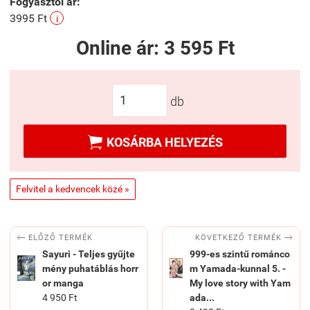
Fogyasztói ár:
3995 Ft
i
Online ár:
3 595 Ft
db

KOSÁRBA HELYEZÉS
Felvitel a kedvencek közé »


KÖVETKEZŐ TERMÉK
ELŐZŐ TERMÉK
Sayuri - Teljes gyűjte
999-es szintű románco
mény puhatáblás horr
m Yamada-kunnal 5. -
or manga
My love story with Yam
4 950 Ft
ada...