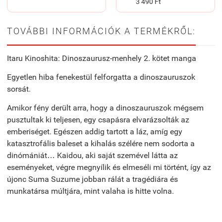
3 490 Ft
TOVÁBBI INFORMÁCIÓK A TERMÉKRŐL:
Itaru Kinoshita: Dinoszaurusz-menhely 2. kötet manga
Egyetlen hiba fenekestül felforgatta a dinoszauruszok
sorsát.
Amikor fény derült arra, hogy a dinoszauruszok mégsem
pusztultak ki teljesen, egy csapásra elvarázsolták az
emberiséget. Egészen addig tartott a láz, amíg egy
katasztrofális baleset a kihalás szélére nem sodorta a
dinómániát… Kaidou, aki saját szemével látta az
eseményeket, végre megnyílik és elmeséli mi történt, így az
újonc Suma Suzume jobban rálát a tragédiára és
munkatársa múltjára, mint valaha is hitte volna.