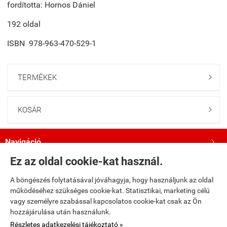
fordította: Hornos Dániel
192 oldal
ISBN 978-963-470-529-1
TERMÉKEK

KOSÁR

Navigáció

Ez az oldal cookie-kat használ.
Saját fiók

A böngészés folytatásával jóváhagyja, hogy használjunk az oldal
működéséhez szükséges cookie-kat. Statisztikai, marketing célú
Bemutatkozás

vagy személyre szabással kapcsolatos cookie-kat csak az Ön
hozzájárulása után használunk.
Kövess minket a Facebookon!

Részletes adatkezelési tájékoztató »